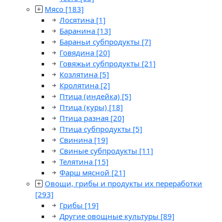
Мясо
[183]
Лосятина
[1]
Баранина
[13]
Бараньи субпродукты
[7]
Говядина
[20]
Говяжьи субпродукты
[21]
Козлятина
[5]
Кролятина
[2]
Птица (индейка)
[5]
Птица (куры)
[18]
Птица разная
[20]
Птица субпродукты
[5]
Свинина
[19]
Свиные субпродукты
[11]
Телятина
[15]
Фарш мясной
[21]
Овощи, грибы и продукты их переработки
[293]
Грибы
[19]
Другие овощные культуры
[89]