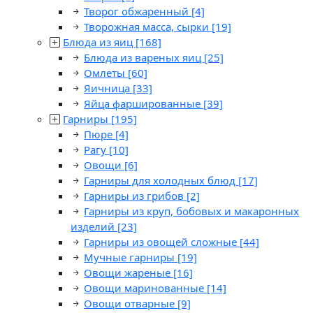
Творог обжаренный
[4]
Творожная масса, сырки
[19]
Блюда из яиц
[168]
Блюда из вареных яиц
[25]
Омлеты
[60]
Яичница
[33]
Яйца фаршированные
[39]
Гарниры
[195]
Пюре
[4]
Рагу
[10]
Овощи
[6]
Гарниры для холодных блюд
[17]
Гарниры из грибов
[2]
Гарниры из круп, бобовых и макаронных
изделий
[23]
Гарниры из овощей сложные
[44]
Мучные гарниры
[19]
Овощи жареные
[16]
Овощи маринованные
[14]
Овощи отварные
[9]