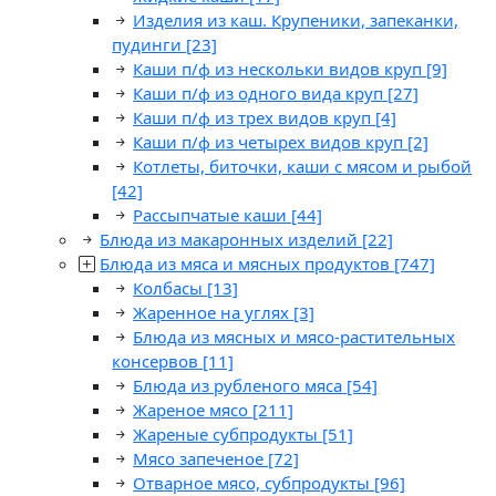
Изделия из каш. Крупеники, запеканки,
пудинги
[23]
Каши п/ф из нескольки видов круп
[9]
Каши п/ф из одного вида круп
[27]
Каши п/ф из трех видов круп
[4]
Каши п/ф из четырех видов круп
[2]
Котлеты, биточки, каши с мясом и рыбой
[42]
Рассыпчатые каши
[44]
Блюда из макаронных изделий
[22]
Блюда из мяса и мясных продуктов
[747]
Колбасы
[13]
Жаренное на углях
[3]
Блюда из мясных и мясо-растительных
консервов
[11]
Блюда из рубленого мяса
[54]
Жареное мясо
[211]
Жареные субпродукты
[51]
Мясо запеченое
[72]
Отварное мясо, субпродукты
[96]