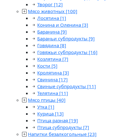
Творог
[12]
Мясо животных
[100]
Лосятина
[1]
Конина и Оленина
[3]
Баранина
[9]
Бараньи субпродукты
[9]
Говядина
[8]
Говяжьи субпродукты
[16]
Козлятина
[7]
Кости
[5]
Кролятина
[3]
Свинина
[17]
Свиные субпродукты
[11]
Телятина
[11]
Мясо птицы
[40]
Утка
[1]
Курица
[13]
Птица разная
[19]
Птица субпродукты
[7]
Напитки безалкогольные
[23]