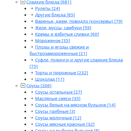
Сладкие блюда
[681]
Рулеты
[24]
Другие блюда
[85]
Варенье, джем, повидло (консервы)
[79]
Желе, муссы, самбуки
[59]
Кремы и взбитые сливки
[60]
Мороженое
[35]
Плоды и ягоды свежие и
быстрозамороженные
[21]
Суфле, пудинги и другие сладкие блюда
[75]
Торты и пирожные
[232]
Шоколад
[11]
Соусы
[206]
Соусы остальные
[27]
Масляные смеси
[35]
Соусы белые на мясном бульоне
[14]
Соусы грибные
[3]
Соусы молочные
[12]
Соусы мясные красные
[32]
Соусы на рыбном бульоне
[8]