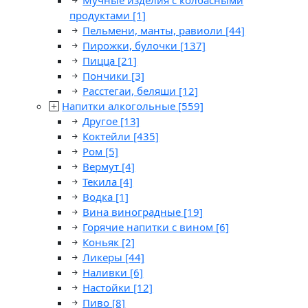
Мучные изделия с колбасными
продуктами
[1]
Пельмени, манты, равиоли
[44]
Пирожки, булочки
[137]
Пицца
[21]
Пончики
[3]
Расстегаи, беляши
[12]
Напитки алкогольные
[559]
Другое
[13]
Коктейли
[435]
Ром
[5]
Вермут
[4]
Текила
[4]
Водка
[1]
Вина виноградные
[19]
Горячие напитки с вином
[6]
Коньяк
[2]
Ликеры
[44]
Наливки
[6]
Настойки
[12]
Пиво
[8]