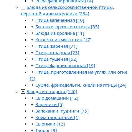
Рыба фаршированная
[14]
Блюда из сельскохозяйственной птицы,
пернатой дичи и кролика
[264]
Птица запеченная
[10]
Биточки, зразы из птицы
[35]
Блюда из кролика
[11]
Котлеты из мяса птиц
[17]
Птица жареная
[71]
Птица отварная
[23]
Птица тушеная
[52]
Птица фаршированная
[19]
Птица, приготовленная на углях или огне
[2]
Суфле, фрикадельки, кнели из птицы
[24]
Блюда из творога
[140]
Сыр домашний
[12]
Вареники
[5]
Запеканки, пудинги
[75]
Крем творожный
[1]
Сырники
[12]
Творог
[9]