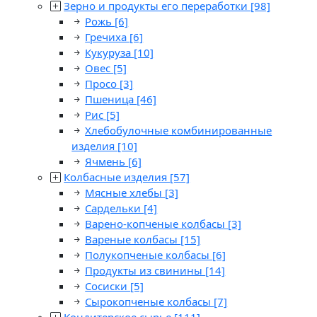
Зерно и продукты его переработки
[98]
Рожь
[6]
Гречиха
[6]
Кукуруза
[10]
Овес
[5]
Просо
[3]
Пшеница
[46]
Рис
[5]
Хлебобулочные комбинированные
изделия
[10]
Ячмень
[6]
Колбасные изделия
[57]
Мясные хлебы
[3]
Сардельки
[4]
Варено-копченые колбасы
[3]
Вареные колбасы
[15]
Полукопченые колбасы
[6]
Продукты из свинины
[14]
Сосиски
[5]
Сырокопченые колбасы
[7]