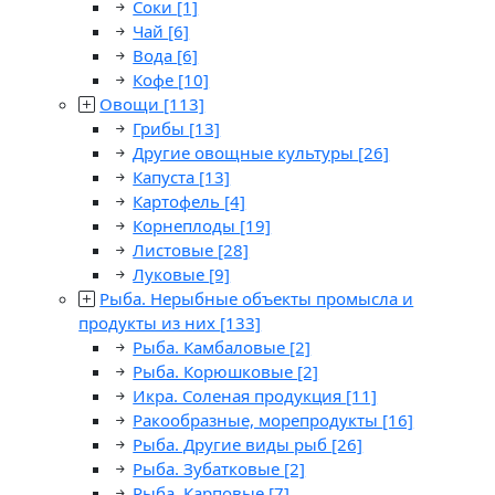
Соки
[1]
Чай
[6]
Вода
[6]
Кофе
[10]
Овощи
[113]
Грибы
[13]
Другие овощные культуры
[26]
Капуста
[13]
Картофель
[4]
Корнеплоды
[19]
Листовые
[28]
Луковые
[9]
Рыба. Нерыбные объекты промысла и
продукты из них
[133]
Рыба. Камбаловые
[2]
Рыба. Корюшковые
[2]
Икра. Соленая продукция
[11]
Ракообразные, морепродукты
[16]
Рыба. Другие виды рыб
[26]
Рыба. Зубатковые
[2]
Рыба. Карповые
[7]