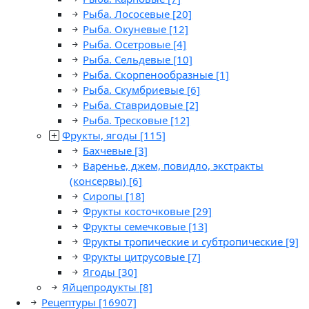
Рыба. Лососевые
[20]
Рыба. Окуневые
[12]
Рыба. Осетровые
[4]
Рыба. Сельдевые
[10]
Рыба. Скорпенообразные
[1]
Рыба. Скумбриевые
[6]
Рыба. Ставридовые
[2]
Рыба. Тресковые
[12]
Фрукты, ягоды
[115]
Бахчевые
[3]
Варенье, джем, повидло, экстракты
(консервы)
[6]
Сиропы
[18]
Фрукты косточковые
[29]
Фрукты семечковые
[13]
Фрукты тропические и субтропические
[9]
Фрукты цитрусовые
[7]
Ягоды
[30]
Яйцепродукты
[8]
Рецептуры
[16907]