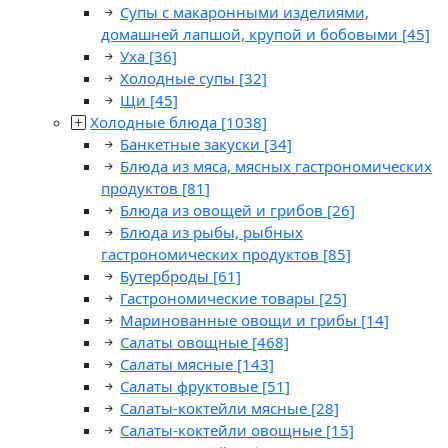
Супы с макаронными изделиями,
домашней лапшой, крупой и бобовыми
[45]
Уха
[36]
Холодные супы
[32]
Щи
[45]
Холодные блюда
[1038]
Банкетные закуски
[34]
Блюда из мяса, мясных гастрономических
продуктов
[81]
Блюда из овощей и грибов
[26]
Блюда из рыбы, рыбных
гастрономических продуктов
[85]
Бутерброды
[61]
Гастрономические товары
[25]
Маринованные овощи и грибы
[14]
Салаты овощные
[468]
Салаты мясные
[143]
Салаты фруктовые
[51]
Салаты-коктейли мясные
[28]
Салаты-коктейли овощные
[15]