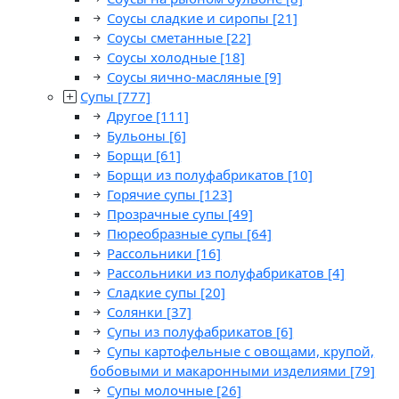
Соусы сладкие и сиропы
[21]
Соусы сметанные
[22]
Соусы холодные
[18]
Соусы яично-масляные
[9]
Супы
[777]
Другое
[111]
Бульоны
[6]
Борщи
[61]
Борщи из полуфабрикатов
[10]
Горячие супы
[123]
Прозрачные супы
[49]
Пюреобразные супы
[64]
Рассольники
[16]
Рассольники из полуфабрикатов
[4]
Сладкие супы
[20]
Солянки
[37]
Супы из полуфабрикатов
[6]
Супы картофельные с овощами, крупой,
бобовыми и макаронными изделиями
[79]
Супы молочные
[26]