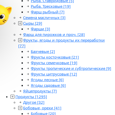
Рыба. Ставридовые
[5]
Рыба. Тресковые
[19]
Фарш рыбный
[7]
Семена масличных
[3]
Сыры
[29]
Фарши
[3]
Фарш для пирожков и проч.
[28]
Фрукты, ягоды и продукты их переработки
[77]
Бахчевые
[2]
Фрукты косточковые
[21]
Фрукты семечковые
[19]
Фрукты тропические и субтропические
[9]
Фрукты цитрусовые
[12]
Ягоды лесные
[6]
Ягоды садовые
[6]
Яйцепродукты
[7]
Продукты
[1295]
Другое
[32]
Бобовые, орехи
[41]
Бобовые
[20]