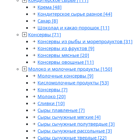
Кондитерское сырье
[111]
Крема
[48]
Кондитерское сырье разное
[44]
Сахар
[8]
Шоколад и какао-порошок
[11]
Консервы
[71]
Консервы из рыбы и морепродуктов
[31]
Консервы из фруктов
[9]
Консервы мясные
[20]
Консервы овощные
[11]
Молоко и молочные продукты
[150]
Молочные консервы
[9]
Кисломолочные продукты
[53]
Консервы
[7]
Молоко
[20]
Сливки
[10]
Сыры плавленые
[7]
Сыры сычужные мягкие
[4]
Сыры сычужные полутвердые
[3]
Сыры сычужные рассольные
[3]
Сыры сычужные твердые
[22]