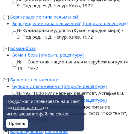
9
Под ред. Н. Д. Чепур, Киев, 1972
[+]
Берг (изделие типа пельменей)
Берг (изделие типа пельменей)
[открыть рецептуру]
№
Кулинарная мудрость (Кухня народов мира) /
3
Под ред. Н. Д. Чепур, Киев, 1972
[+]
Боман-боза
Боман-боза
[открыть рецептуру]
№
Советская национальная и зарубежная кухня
13
1977
[+]
Бульон с пельменями
Бульон с пельменями
[открыть рецептуру]
№ 192
"1000 кулинарных рецептов", Астафьев В.
бульон с пельменями
[открыть рецептуру]
Продолжая использовать наш сайт,
Сахарный диабет. Правильное питание
вы
соглашаетесь
на
№
побеждает болезнь. - Донецк: ООО "ПКФ "БАО",
использование файлов cookie.
0
2012. -240С.
Принять
[+]
Варах чучвара (пельмени)