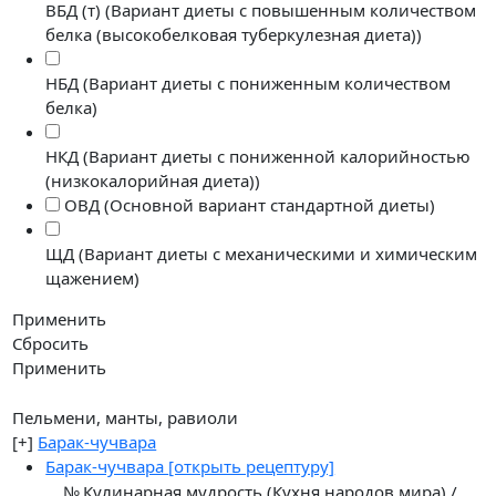
ВБД (т) (Вариант диеты с повышенным количеством
белка (высокобелковая туберкулезная диета))
НБД (Вариант диеты с пониженным количеством
белка)
НКД (Вариант диеты с пониженной калорийностью
(низкокалорийная диета))
ОВД (Основной вариант стандартной диеты)
ЩД (Вариант диеты с механическими и химическим
щажением)
Применить
Сбросить
Применить
Пельмени, манты, равиоли
[+]
Барак-чучвара
Барак-чучвара
[открыть рецептуру]
№
Кулинарная мудрость (Кухня народов мира) /