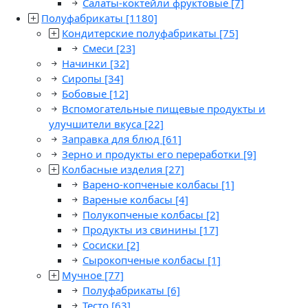
Салаты-коктейли фруктовые
[7]
Полуфабрикаты
[1180]
Кондитерские полуфабрикаты
[75]
Смеси
[23]
Начинки
[32]
Сиропы
[34]
Бобовые
[12]
Вспомогательные пищевые продукты и
улучшители вкуса
[22]
Заправка для блюд
[61]
Зерно и продукты его переработки
[9]
Колбасные изделия
[27]
Варено-копченые колбасы
[1]
Вареные колбасы
[4]
Полукопченые колбасы
[2]
Продукты из свинины
[17]
Сосиски
[2]
Сырокопченые колбасы
[1]
Мучное
[77]
Полуфабрикаты
[6]
Тесто
[63]