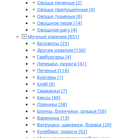
Овощи печеные
[2]
Овощи припущенные
[4]
Овощи тушеные
[6]
Овощное пюре
[14]
Овощное рагу
[4]
Мучные изделия
[851]
Бисквиты
[25]
Другие изделия
[150]
Гамбургеры
[4]
Лепешки, пироги
[41]
Печенье
[116]
Бургеры
[1]
Хлеб
[6]
Смажанки
[7]
Кексы
[49]
Пряники
[38]
Блины, блинчики, оладья
[56]
Вареники
[19]
Ватрушки, шанежки, бораки
[29]
Кулебяки, пироги
[92]