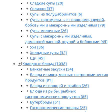
Сладкие супы
[20]
Солянки
[37]
Супы из полуфабрикатов
[6]
Супы картофельные с овощами, крупой,
бобовыми и макаронными изделиями
[79]
Супы молочные
[26]
Супы с макаронными изделиями,
домашней лапшой, крупой и бобовыми
[45]
Уха
[36]
Холодные супы
[32]
Щи
[45]
Холодные блюда
[1038]
Банкетные закуски
[34]
Блюда из мяса, мясных гастрономических
продуктов
[81]
Блюда из овощей и грибов
[26]
Блюда из рыбы, рыбных
гастрономических продуктов
[85]
Бутерброды
[61]
Гастрономические товары
[25]