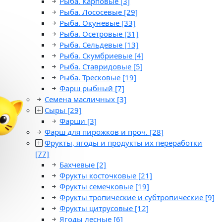
Рыба. Карповые
[3]
Рыба. Лососевые
[29]
Рыба. Окуневые
[33]
Рыба. Осетровые
[31]
Рыба. Сельдевые
[13]
Рыба. Скумбриевые
[4]
Рыба. Ставридовые
[5]
Рыба. Тресковые
[19]
Фарш рыбный
[7]
Семена масличных
[3]
Сыры
[29]
Фарши
[3]
Фарш для пирожков и проч.
[28]
Фрукты, ягоды и продукты их переработки
[77]
Бахчевые
[2]
Фрукты косточковые
[21]
Фрукты семечковые
[19]
Фрукты тропические и субтропические
[9]
Фрукты цитрусовые
[12]
Ягоды лесные
[6]