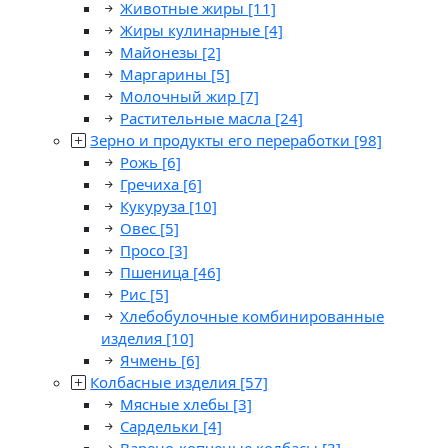
Животные жиры
[11]
Жиры кулинарные
[4]
Майонезы
[2]
Маргарины
[5]
Молочный жир
[7]
Растительные масла
[24]
Зерно и продукты его переработки
[98]
Рожь
[6]
Гречиха
[6]
Кукуруза
[10]
Овес
[5]
Просо
[3]
Пшеница
[46]
Рис
[5]
Хлебобулочные комбинированные
изделия
[10]
Ячмень
[6]
Колбасные изделия
[57]
Мясные хлебы
[3]
Сардельки
[4]