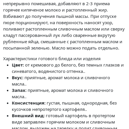
непрерывно помешивая, добавляют в 2-3 приема
горячее кипяченое молоко и растопленный жир.
Взбивают до получения пышной массы. При отпуске
пюре порционируют, на поверхность наносят узор,
поливают растопленным сливочным маслом или сверху
кладут пассерованный лук либо сваренные вкрутую
рубленные яйца, смешанные с растопленным маслом и
посыпанной зеленью. Масло можно подать отдельно.
Характеристики готового блюда или изделия
Цвет:
от кремового до белого, без темных глазков и
синеватого, водянистого оттенка..
Вкус:
приятные, аромат молока и сливочного
масла..
Запах:
приятные, аромат молока и сливочного
масла..
Консистенция:
густая, пышная, однородная, без
кусочков непротертого картофеля..
Внешний вид:
готовый картофель в протертом
виде заправлен горячим молоком и сливочным
маслом, выложен на тарелку и полит сливочным