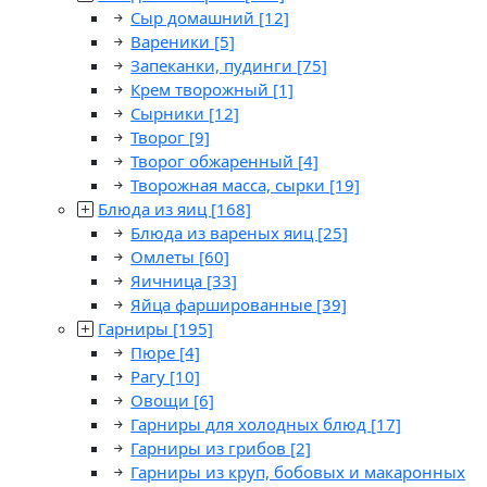
Сыр домашний
[12]
Вареники
[5]
Запеканки, пудинги
[75]
Крем творожный
[1]
Сырники
[12]
Творог
[9]
Творог обжаренный
[4]
Творожная масса, сырки
[19]
Блюда из яиц
[168]
Блюда из вареных яиц
[25]
Омлеты
[60]
Яичница
[33]
Яйца фаршированные
[39]
Гарниры
[195]
Пюре
[4]
Рагу
[10]
Овощи
[6]
Гарниры для холодных блюд
[17]
Гарниры из грибов
[2]
Гарниры из круп, бобовых и макаронных