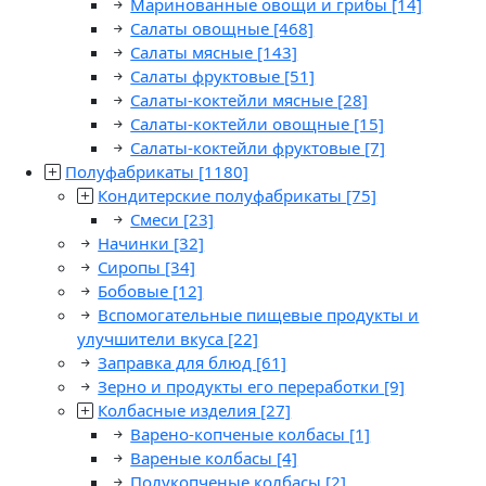
Маринованные овощи и грибы
[14]
Салаты овощные
[468]
Салаты мясные
[143]
Салаты фруктовые
[51]
Салаты-коктейли мясные
[28]
Салаты-коктейли овощные
[15]
Салаты-коктейли фруктовые
[7]
Полуфабрикаты
[1180]
Кондитерские полуфабрикаты
[75]
Смеси
[23]
Начинки
[32]
Сиропы
[34]
Бобовые
[12]
Вспомогательные пищевые продукты и
улучшители вкуса
[22]
Заправка для блюд
[61]
Зерно и продукты его переработки
[9]
Колбасные изделия
[27]
Варено-копченые колбасы
[1]
Вареные колбасы
[4]
Полукопченые колбасы
[2]