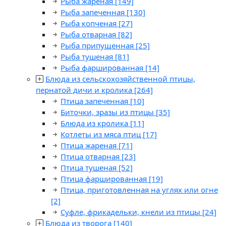
Рыба жареная
[149]
Рыба запеченная
[130]
Рыба копченая
[27]
Рыба отварная
[82]
Рыба припущенная
[25]
Рыба тушеная
[81]
Рыба фаршированная
[14]
Блюда из сельскохозяйственной птицы,
пернатой дичи и кролика
[264]
Птица запеченная
[10]
Биточки, зразы из птицы
[35]
Блюда из кролика
[11]
Котлеты из мяса птиц
[17]
Птица жареная
[71]
Птица отварная
[23]
Птица тушеная
[52]
Птица фаршированная
[19]
Птица, приготовленная на углях или огне
[2]
Суфле, фрикадельки, кнели из птицы
[24]
Блюда из творога
[140]