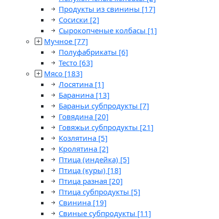
Продукты из свинины
[17]
Сосиски
[2]
Сырокопченые колбасы
[1]
Мучное
[77]
Полуфабрикаты
[6]
Тесто
[63]
Мясо
[183]
Лосятина
[1]
Баранина
[13]
Бараньи субпродукты
[7]
Говядина
[20]
Говяжьи субпродукты
[21]
Козлятина
[5]
Кролятина
[2]
Птица (индейка)
[5]
Птица (куры)
[18]
Птица разная
[20]
Птица субпродукты
[5]
Свинина
[19]
Свиные субпродукты
[11]