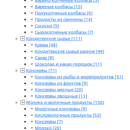
Варено-копченые колбасы
[3]
Вареные колбасы
[15]
Полукопченые колбасы
[6]
Продукты из свинины
[14]
Сосиски
[5]
Сырокопченые колбасы
[7]
Кондитерское сырье
[111]
Крема
[48]
Кондитерское сырье разное
[44]
Сахар
[8]
Шоколад и какао-порошок
[11]
Консервы
[71]
Консервы из рыбы и морепродуктов
[31]
Консервы из фруктов
[9]
Консервы мясные
[20]
Консервы овощные
[11]
Молоко и молочные продукты
[150]
Молочные консервы
[9]
Кисломолочные продукты
[53]
Консервы
[7]
Молоко
[20]