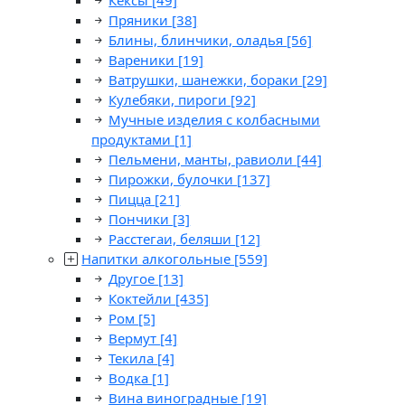
Кексы
[49]
Пряники
[38]
Блины, блинчики, оладья
[56]
Вареники
[19]
Ватрушки, шанежки, бораки
[29]
Кулебяки, пироги
[92]
Мучные изделия с колбасными
продуктами
[1]
Пельмени, манты, равиоли
[44]
Пирожки, булочки
[137]
Пицца
[21]
Пончики
[3]
Расстегаи, беляши
[12]
Напитки алкогольные
[559]
Другое
[13]
Коктейли
[435]
Ром
[5]
Вермут
[4]
Текила
[4]
Водка
[1]
Вина виноградные
[19]