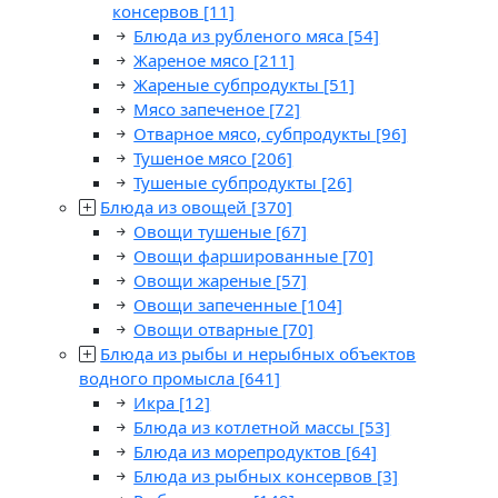
консервов
[11]
Блюда из рубленого мяса
[54]
Жареное мясо
[211]
Жареные субпродукты
[51]
Мясо запеченое
[72]
Отварное мясо, субпродукты
[96]
Тушеное мясо
[206]
Тушеные субпродукты
[26]
Блюда из овощей
[370]
Овощи тушеные
[67]
Овощи фаршированные
[70]
Овощи жареные
[57]
Овощи запеченные
[104]
Овощи отварные
[70]
Блюда из рыбы и нерыбных объектов
водного промысла
[641]
Икра
[12]
Блюда из котлетной массы
[53]
Блюда из морепродуктов
[64]
Блюда из рыбных консервов
[3]