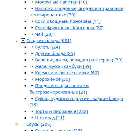
Молочные напитки
[10]
Напитки плодовые, ягодные и травяные
негазированные
[70]
Соки овощные. Консервы
[11]
Соки фруктовые. Консервы
[27]
Чай
[28]
Сладкие блюда
[681]
Рулеты
[24]
Другие блюда
[85]
Варенье, джем, повидло (консервы)
[79]
Желе, муссы, самбуки
[59]
Кремы и взбитые сливки
[60]
Мороженое
[35]
Плоды и ягоды свежие и
быстрозамороженные
[21]
Суфле, пудинги и другие сладкие блюда
[75]
Торты и пирожные
[232]
Шоколад
[11]
Соусы
[206]
Соусы остальные
[27]