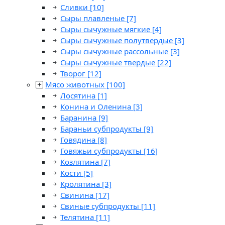
Сливки
[10]
Сыры плавленые
[7]
Сыры сычужные мягкие
[4]
Сыры сычужные полутвердые
[3]
Сыры сычужные рассольные
[3]
Сыры сычужные твердые
[22]
Творог
[12]
Мясо животных
[100]
Лосятина
[1]
Конина и Оленина
[3]
Баранина
[9]
Бараньи субпродукты
[9]
Говядина
[8]
Говяжьи субпродукты
[16]
Козлятина
[7]
Кости
[5]
Кролятина
[3]
Свинина
[17]
Свиные субпродукты
[11]
Телятина
[11]