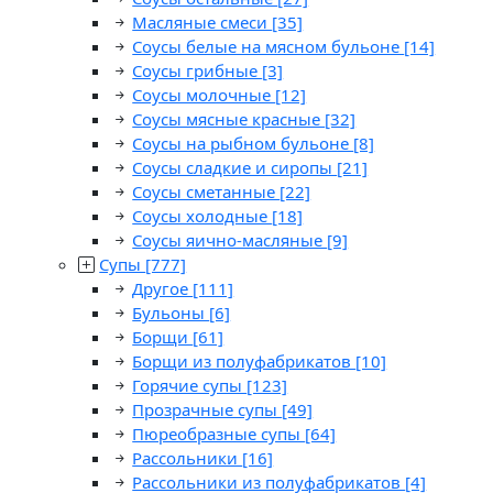
Масляные смеси
[35]
Соусы белые на мясном бульоне
[14]
Соусы грибные
[3]
Соусы молочные
[12]
Соусы мясные красные
[32]
Соусы на рыбном бульоне
[8]
Соусы сладкие и сиропы
[21]
Соусы сметанные
[22]
Соусы холодные
[18]
Соусы яично-масляные
[9]
Супы
[777]
Другое
[111]
Бульоны
[6]
Борщи
[61]
Борщи из полуфабрикатов
[10]
Горячие супы
[123]
Прозрачные супы
[49]
Пюреобразные супы
[64]
Рассольники
[16]
Рассольники из полуфабрикатов
[4]