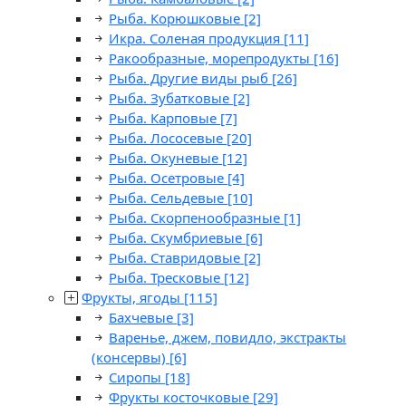
Рыба. Корюшковые
[2]
Икра. Соленая продукция
[11]
Ракообразные, морепродукты
[16]
Рыба. Другие виды рыб
[26]
Рыба. Зубатковые
[2]
Рыба. Карповые
[7]
Рыба. Лососевые
[20]
Рыба. Окуневые
[12]
Рыба. Осетровые
[4]
Рыба. Сельдевые
[10]
Рыба. Скорпенообразные
[1]
Рыба. Скумбриевые
[6]
Рыба. Ставридовые
[2]
Рыба. Тресковые
[12]
Фрукты, ягоды
[115]
Бахчевые
[3]
Варенье, джем, повидло, экстракты
(консервы)
[6]
Сиропы
[18]
Фрукты косточковые
[29]