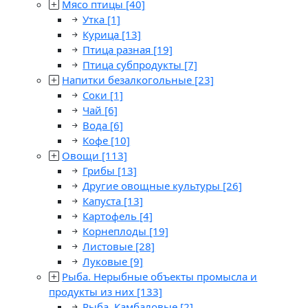
Мясо птицы
[40]
Утка
[1]
Курица
[13]
Птица разная
[19]
Птица субпродукты
[7]
Напитки безалкогольные
[23]
Соки
[1]
Чай
[6]
Вода
[6]
Кофе
[10]
Овощи
[113]
Грибы
[13]
Другие овощные культуры
[26]
Капуста
[13]
Картофель
[4]
Корнеплоды
[19]
Листовые
[28]
Луковые
[9]
Рыба. Нерыбные объекты промысла и
продукты из них
[133]
Рыба. Камбаловые
[2]