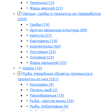
Телятина
[15]
Фарш мясной
[21]
Овощи, грибы и продукты их переработки
[293]
Грибы
[19]
Другие овощные культуры
[89]
Капуста
[27]
Картофель
[19]
Корнеплоды
[66]
Листовые
[25]
Луковые
[23]
Фарш овощной
[25]
Орехи
[10]
Рыба. Нерыбные объекты промысла и
продукты из них
[201]
Консервы
[4]
Печень рыб
[2]
Ракообразные
[19]
Рыба - другие виды
[26]
Рыба. Зубатковые
[6]