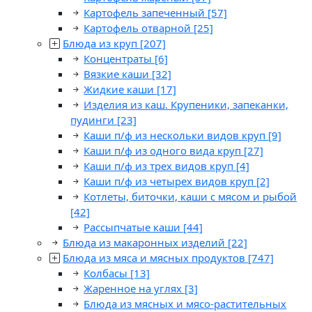
Картофель запеченный
[57]
Картофель отварной
[25]
Блюда из круп
[207]
Концентраты
[6]
Вязкие каши
[32]
Жидкие каши
[17]
Изделия из каш. Крупеники, запеканки,
пудинги
[23]
Каши п/ф из нескольки видов круп
[9]
Каши п/ф из одного вида круп
[27]
Каши п/ф из трех видов круп
[4]
Каши п/ф из четырех видов круп
[2]
Котлеты, биточки, каши с мясом и рыбой
[42]
Рассыпчатые каши
[44]
Блюда из макаронных изделий
[22]
Блюда из мяса и мясных продуктов
[747]
Колбасы
[13]
Жаренное на углях
[3]
Блюда из мясных и мясо-растительных