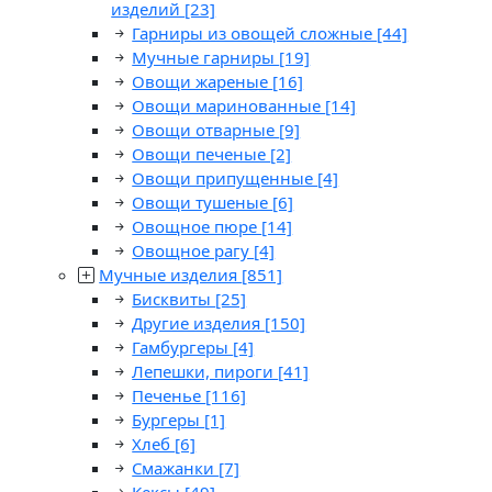
изделий
[23]
Гарниры из овощей сложные
[44]
Мучные гарниры
[19]
Овощи жареные
[16]
Овощи маринованные
[14]
Овощи отварные
[9]
Овощи печеные
[2]
Овощи припущенные
[4]
Овощи тушеные
[6]
Овощное пюре
[14]
Овощное рагу
[4]
Мучные изделия
[851]
Бисквиты
[25]
Другие изделия
[150]
Гамбургеры
[4]
Лепешки, пироги
[41]
Печенье
[116]
Бургеры
[1]
Хлеб
[6]
Смажанки
[7]