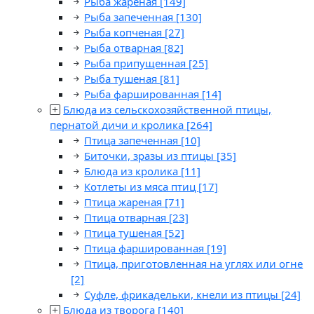
Рыба жареная
[149]
Рыба запеченная
[130]
Рыба копченая
[27]
Рыба отварная
[82]
Рыба припущенная
[25]
Рыба тушеная
[81]
Рыба фаршированная
[14]
Блюда из сельскохозяйственной птицы,
пернатой дичи и кролика
[264]
Птица запеченная
[10]
Биточки, зразы из птицы
[35]
Блюда из кролика
[11]
Котлеты из мяса птиц
[17]
Птица жареная
[71]
Птица отварная
[23]
Птица тушеная
[52]
Птица фаршированная
[19]
Птица, приготовленная на углях или огне
[2]
Суфле, фрикадельки, кнели из птицы
[24]
Блюда из творога
[140]