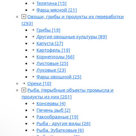
Телятина
[15]
Фарш мясной
[21]
Овощи, грибы и продукты их переработки
[293]
Грибы
[19]
Другие овощные культуры
[89]
Капуста
[27]
Картофель
[19]
Корнеплоды
[66]
Листовые
[25]
Луковые
[23]
Фарш овощной
[25]
Орехи
[10]
Рыба. Нерыбные объекты промысла и
продукты из них
[201]
Консервы
[4]
Печень рыб
[2]
Ракообразные
[19]
Рыба - другие виды
[26]
Рыба. Зубатковые
[6]