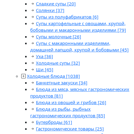
Сладкие супы
[20]
Солянки
[37]
Супы из полуфабрикатов
[6]
Супы картофельные с овощами, крупой,
бобовыми и макаронными изделиями
[79]
Супы молочные
[26]
Супы с макаронными изделиями,
домашней лапшой, крупой и бобовыми
[45]
Уха
[36]
Холодные супы
[32]
Щи
[45]
Холодные блюда
[1038]
Банкетные закуски
[34]
Блюда из мяса, мясных гастрономических
продуктов
[81]
Блюда из овощей и грибов
[26]
Блюда из рыбы, рыбных
гастрономических продуктов
[85]
Бутерброды
[61]
Гастрономические товары
[25]