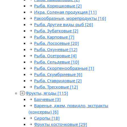
Рыба. Корюшковые
[2]
Икра. Соленая продукция
[11]
Ракообразные, морепродукты
[16]
Рыба. Другие виды рыб
[26]
Рыба. Зубатковые
[2]
Рыба. Карповые
[7]
Рыба. Лососевые
[20]
Рыба. Окуневые
[12]
Рыба. Осетровые
[4]
Рыба. Сельдевые
[10]
Рыба. Скорпенообразные
[1]
Рыба. Скумбриевые
[6]
Рыба. Ставридовые
[2]
Рыба. Тресковые
[12]
Фрукты, ягоды
[115]
Бахчевые
[3]
Варенье, джем, повидло, экстракты
(консервы)
[6]
Сиропы
[18]
Фрукты косточковые
[29]