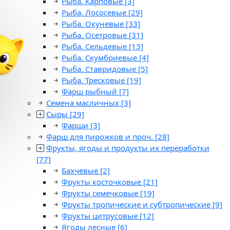
Рыба. Карповые
[3]
Рыба. Лососевые
[29]
Рыба. Окуневые
[33]
Рыба. Осетровые
[31]
Рыба. Сельдевые
[13]
Рыба. Скумбриевые
[4]
Рыба. Ставридовые
[5]
Рыба. Тресковые
[19]
Фарш рыбный
[7]
Семена масличных
[3]
Сыры
[29]
Фарши
[3]
Фарш для пирожков и проч.
[28]
Фрукты, ягоды и продукты их переработки
[77]
Бахчевые
[2]
Фрукты косточковые
[21]
Фрукты семечковые
[19]
Фрукты тропические и субтропические
[9]
Фрукты цитрусовые
[12]
Ягоды лесные
[6]