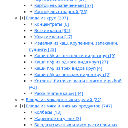
Картофель запеченный
[57]
Картофель отварной
[25]
Блюда из круп
[207]
Концентраты
[6]
Вязкие каши
[32]
Жидкие каши
[17]
Изделия из каш. Крупеники, запеканки,
пудинги
[23]
Каши п/ф из нескольки видов круп
[9]
Каши п/ф из одного вида круп
[27]
Каши п/ф из трех видов круп
[4]
Каши п/ф из четырех видов круп
[2]
Котлеты, биточки, каши с мясом и рыбой
[42]
Рассыпчатые каши
[44]
Блюда из макаронных изделий
[22]
Блюда из мяса и мясных продуктов
[747]
Колбасы
[13]
Жаренное на углях
[3]
Блюда из мясных и мясо-растительных