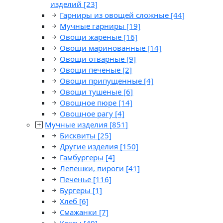
изделий
[23]
Гарниры из овощей сложные
[44]
Мучные гарниры
[19]
Овощи жареные
[16]
Овощи маринованные
[14]
Овощи отварные
[9]
Овощи печеные
[2]
Овощи припущенные
[4]
Овощи тушеные
[6]
Овощное пюре
[14]
Овощное рагу
[4]
Мучные изделия
[851]
Бисквиты
[25]
Другие изделия
[150]
Гамбургеры
[4]
Лепешки, пироги
[41]
Печенье
[116]
Бургеры
[1]
Хлеб
[6]
Смажанки
[7]