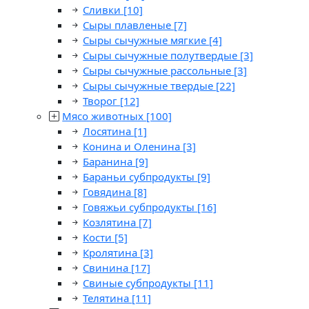
Сливки
[10]
Сыры плавленые
[7]
Сыры сычужные мягкие
[4]
Сыры сычужные полутвердые
[3]
Сыры сычужные рассольные
[3]
Сыры сычужные твердые
[22]
Творог
[12]
Мясо животных
[100]
Лосятина
[1]
Конина и Оленина
[3]
Баранина
[9]
Бараньи субпродукты
[9]
Говядина
[8]
Говяжьи субпродукты
[16]
Козлятина
[7]
Кости
[5]
Кролятина
[3]
Свинина
[17]
Свиные субпродукты
[11]
Телятина
[11]