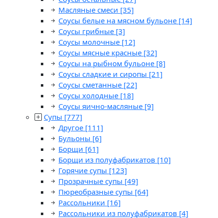
Масляные смеси
[35]
Соусы белые на мясном бульоне
[14]
Соусы грибные
[3]
Соусы молочные
[12]
Соусы мясные красные
[32]
Соусы на рыбном бульоне
[8]
Соусы сладкие и сиропы
[21]
Соусы сметанные
[22]
Соусы холодные
[18]
Соусы яично-масляные
[9]
Супы
[777]
Другое
[111]
Бульоны
[6]
Борщи
[61]
Борщи из полуфабрикатов
[10]
Горячие супы
[123]
Прозрачные супы
[49]
Пюреобразные супы
[64]
Рассольники
[16]
Рассольники из полуфабрикатов
[4]