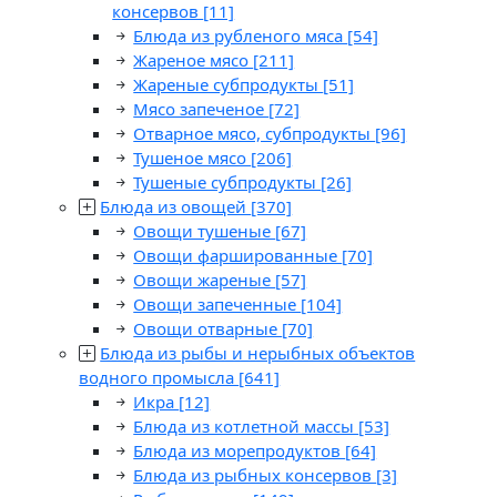
консервов
[11]
Блюда из рубленого мяса
[54]
Жареное мясо
[211]
Жареные субпродукты
[51]
Мясо запеченое
[72]
Отварное мясо, субпродукты
[96]
Тушеное мясо
[206]
Тушеные субпродукты
[26]
Блюда из овощей
[370]
Овощи тушеные
[67]
Овощи фаршированные
[70]
Овощи жареные
[57]
Овощи запеченные
[104]
Овощи отварные
[70]
Блюда из рыбы и нерыбных объектов
водного промысла
[641]
Икра
[12]
Блюда из котлетной массы
[53]
Блюда из морепродуктов
[64]
Блюда из рыбных консервов
[3]