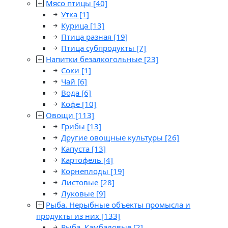
Мясо птицы
[40]
Утка
[1]
Курица
[13]
Птица разная
[19]
Птица субпродукты
[7]
Напитки безалкогольные
[23]
Соки
[1]
Чай
[6]
Вода
[6]
Кофе
[10]
Овощи
[113]
Грибы
[13]
Другие овощные культуры
[26]
Капуста
[13]
Картофель
[4]
Корнеплоды
[19]
Листовые
[28]
Луковые
[9]
Рыба. Нерыбные объекты промысла и
продукты из них
[133]
Рыба. Камбаловые
[2]