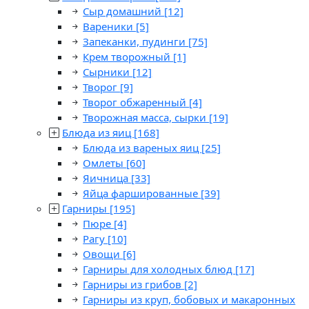
Сыр домашний
[12]
Вареники
[5]
Запеканки, пудинги
[75]
Крем творожный
[1]
Сырники
[12]
Творог
[9]
Творог обжаренный
[4]
Творожная масса, сырки
[19]
Блюда из яиц
[168]
Блюда из вареных яиц
[25]
Омлеты
[60]
Яичница
[33]
Яйца фаршированные
[39]
Гарниры
[195]
Пюре
[4]
Рагу
[10]
Овощи
[6]
Гарниры для холодных блюд
[17]
Гарниры из грибов
[2]
Гарниры из круп, бобовых и макаронных