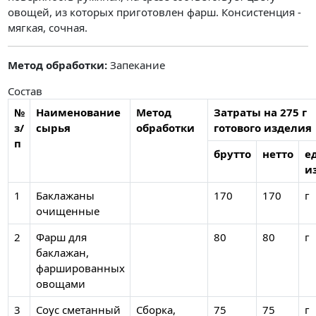
овощей, из которых приготовлен фарш. Консистенция -
мягкая, сочная.
Метод обработки:
Запекание
Состав
№
Наименование
Метод
Затраты на 275 г
з/
сырья
обработки
готового изделия
п
брутто
нетто
ед
и
1
Баклажаны
170
170
г
очищенные
2
Фарш для
80
80
г
баклажан,
фаршированных
овощами
3
Соус сметанный
Сборка,
75
75
г