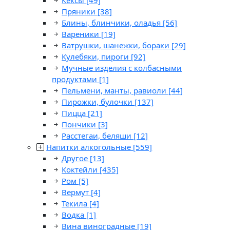
Кексы
[49]
Пряники
[38]
Блины, блинчики, оладья
[56]
Вареники
[19]
Ватрушки, шанежки, бораки
[29]
Кулебяки, пироги
[92]
Мучные изделия с колбасными
продуктами
[1]
Пельмени, манты, равиоли
[44]
Пирожки, булочки
[137]
Пицца
[21]
Пончики
[3]
Расстегаи, беляши
[12]
Напитки алкогольные
[559]
Другое
[13]
Коктейли
[435]
Ром
[5]
Вермут
[4]
Текила
[4]
Водка
[1]
Вина виноградные
[19]