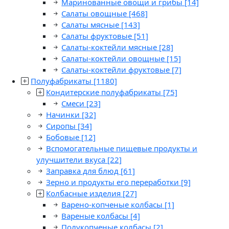
Маринованные овощи и грибы
[14]
Салаты овощные
[468]
Салаты мясные
[143]
Салаты фруктовые
[51]
Салаты-коктейли мясные
[28]
Салаты-коктейли овощные
[15]
Салаты-коктейли фруктовые
[7]
Полуфабрикаты
[1180]
Кондитерские полуфабрикаты
[75]
Смеси
[23]
Начинки
[32]
Сиропы
[34]
Бобовые
[12]
Вспомогательные пищевые продукты и
улучшители вкуса
[22]
Заправка для блюд
[61]
Зерно и продукты его переработки
[9]
Колбасные изделия
[27]
Варено-копченые колбасы
[1]
Вареные колбасы
[4]
Полукопченые колбасы
[2]