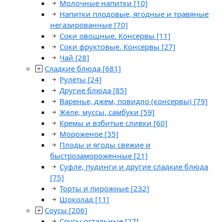
Молочные напитки
[10]
Напитки плодовые, ягодные и травяные
негазированные
[70]
Соки овощные. Консервы
[11]
Соки фруктовые. Консервы
[27]
Чай
[28]
Сладкие блюда
[681]
Рулеты
[24]
Другие блюда
[85]
Варенье, джем, повидло (консервы)
[79]
Желе, муссы, самбуки
[59]
Кремы и взбитые сливки
[60]
Мороженое
[35]
Плоды и ягоды свежие и
быстрозамороженные
[21]
Суфле, пудинги и другие сладкие блюда
[75]
Торты и пирожные
[232]
Шоколад
[11]
Соусы
[206]
Соусы остальные
[27]