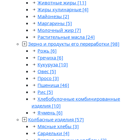
Животные жиры
[11]
Жиры кулинарные
[4]
Майонезы
[2]
Маргарины
[5]
Молочный жир
[7]
Растительные масла
[24]
Зерно и продукты его переработки
[98]
Рожь
[6]
Гречиха
[6]
Кукуруза
[10]
Овес
[5]
Просо
[3]
Пшеница
[46]
Рис
[5]
Хлебобулочные комбинированные
изделия
[10]
Ячмень
[6]
Колбасные изделия
[57]
Мясные хлебы
[3]
Сардельки
[4]