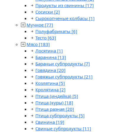
Продукты из свинины
[17]
Сосиски
[2]
Сырокопченые колбасы
[1]
Мучное
[77]
Полуфабрикаты
[6]
Тесто
[63]
Мясо
[183]
Лосятина
[1]
Баранина
[13]
Бараньи субпродукты
[7]
Говядина
[20]
Говяжьи субпродукты
[21]
Козлятина
[5]
Кролятина
[2]
Птица (индейка)
[5]
Птица (куры)
[18]
Птица разная
[20]
Птица субпродукты
[5]
Свинина
[19]
Свиные субпродукты
[11]