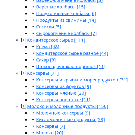
Варено-копченые колбасы
[3]
Вареные колбасы
[15]
Полукопченые колбасы
[6]
Продукты из свинины
[14]
Сосиски
[5]
Сырокопченые колбасы
[7]
Кондитерское сырье
[111]
Крема
[48]
Кондитерское сырье разное
[44]
Сахар
[8]
Шоколад и какао-порошок
[11]
Консервы
[71]
Консервы из рыбы и морепродуктов
[31]
Консервы из фруктов
[9]
Консервы мясные
[20]
Консервы овощные
[11]
Молоко и молочные продукты
[150]
Молочные консервы
[9]
Кисломолочные продукты
[53]
Консервы
[7]
Молоко
[20]