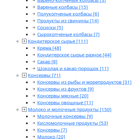
Варено-копченые колбасы
[3]
Вареные колбасы
[15]
Полукопченые колбасы
[6]
Продукты из свинины
[14]
Сосиски
[5]
Сырокопченые колбасы
[7]
Кондитерское сырье
[111]
Крема
[48]
Кондитерское сырье разное
[44]
Сахар
[8]
Шоколад и какао-порошок
[11]
Консервы
[71]
Консервы из рыбы и морепродуктов
[31]
Консервы из фруктов
[9]
Консервы мясные
[20]
Консервы овощные
[11]
Молоко и молочные продукты
[150]
Молочные консервы
[9]
Кисломолочные продукты
[53]
Консервы
[7]
Молоко
[20]