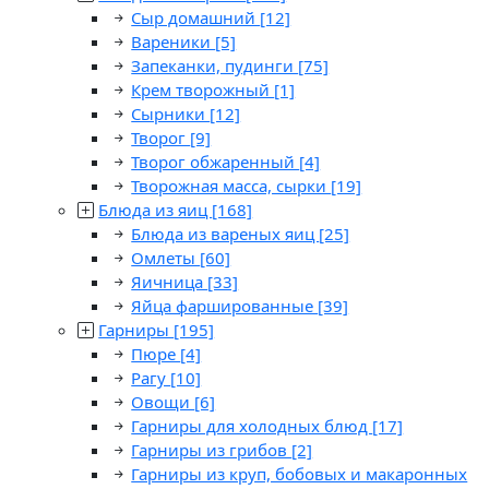
Сыр домашний
[12]
Вареники
[5]
Запеканки, пудинги
[75]
Крем творожный
[1]
Сырники
[12]
Творог
[9]
Творог обжаренный
[4]
Творожная масса, сырки
[19]
Блюда из яиц
[168]
Блюда из вареных яиц
[25]
Омлеты
[60]
Яичница
[33]
Яйца фаршированные
[39]
Гарниры
[195]
Пюре
[4]
Рагу
[10]
Овощи
[6]
Гарниры для холодных блюд
[17]
Гарниры из грибов
[2]
Гарниры из круп, бобовых и макаронных