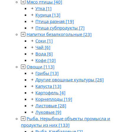
Мясо птицы
[40]
Утка
[1]
Курица
[13]
Птица разная
[19]
Птица субпродукты
[7]
Напитки безалкогольные
[23]
Соки
[1]
Чай
[6]
Вода
[6]
Кофе
[10]
Овощи
[113]
Грибы
[13]
Другие овощные культуры
[26]
Капуста
[13]
Картофель
[4]
Корнеплоды
[19]
Листовые
[28]
Луковые
[9]
Рыба. Нерыбные объекты промысла и
продукты из них
[133]
Рыба. Камбаловые
[2]