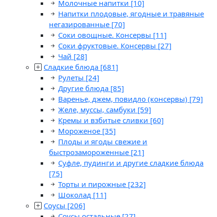
Молочные напитки
[10]
Напитки плодовые, ягодные и травяные
негазированные
[70]
Соки овощные. Консервы
[11]
Соки фруктовые. Консервы
[27]
Чай
[28]
Сладкие блюда
[681]
Рулеты
[24]
Другие блюда
[85]
Варенье, джем, повидло (консервы)
[79]
Желе, муссы, самбуки
[59]
Кремы и взбитые сливки
[60]
Мороженое
[35]
Плоды и ягоды свежие и
быстрозамороженные
[21]
Суфле, пудинги и другие сладкие блюда
[75]
Торты и пирожные
[232]
Шоколад
[11]
Соусы
[206]
Соусы остальные
[27]