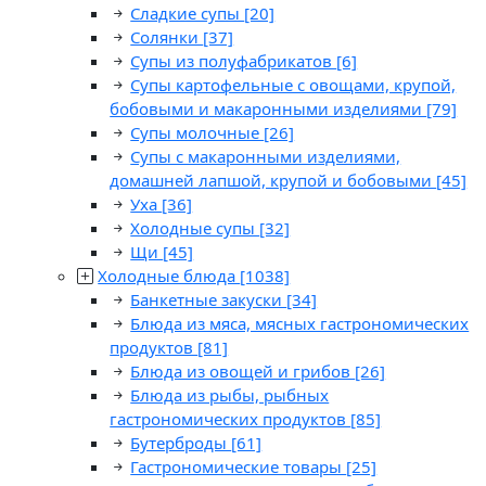
Сладкие супы
[20]
Солянки
[37]
Супы из полуфабрикатов
[6]
Супы картофельные с овощами, крупой,
бобовыми и макаронными изделиями
[79]
Супы молочные
[26]
Супы с макаронными изделиями,
домашней лапшой, крупой и бобовыми
[45]
Уха
[36]
Холодные супы
[32]
Щи
[45]
Холодные блюда
[1038]
Банкетные закуски
[34]
Блюда из мяса, мясных гастрономических
продуктов
[81]
Блюда из овощей и грибов
[26]
Блюда из рыбы, рыбных
гастрономических продуктов
[85]
Бутерброды
[61]
Гастрономические товары
[25]