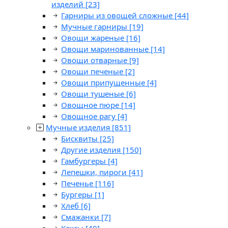
изделий
[23]
Гарниры из овощей сложные
[44]
Мучные гарниры
[19]
Овощи жареные
[16]
Овощи маринованные
[14]
Овощи отварные
[9]
Овощи печеные
[2]
Овощи припущенные
[4]
Овощи тушеные
[6]
Овощное пюре
[14]
Овощное рагу
[4]
Мучные изделия
[851]
Бисквиты
[25]
Другие изделия
[150]
Гамбургеры
[4]
Лепешки, пироги
[41]
Печенье
[116]
Бургеры
[1]
Хлеб
[6]
Смажанки
[7]