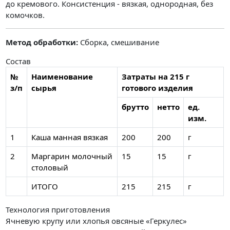
до кремового. Консистенция - вязкая, однородная, без
комочков.
Метод обработки:
Сборка, смешивание
Состав
№
Наименование
Затраты на 215 г
з/п
сырья
готового изделия
брутто
нетто
ед.
изм.
1
Каша манная вязкая
200
200
г
2
Маргарин молочный
15
15
г
столовый
ИТОГО
215
215
г
Технология приготовления
Ячневую крупу или хлопья овсяные «Геркулес»