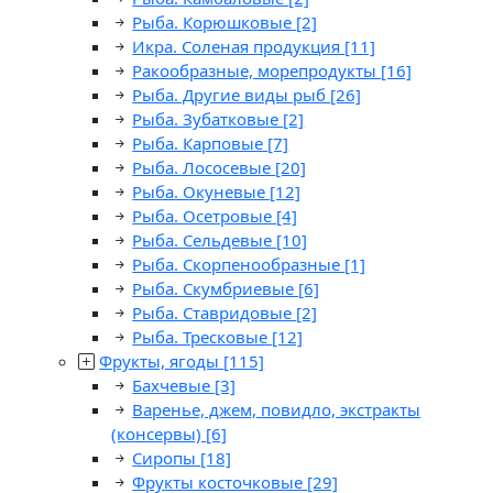
Рыба. Корюшковые
[2]
Икра. Соленая продукция
[11]
Ракообразные, морепродукты
[16]
Рыба. Другие виды рыб
[26]
Рыба. Зубатковые
[2]
Рыба. Карповые
[7]
Рыба. Лососевые
[20]
Рыба. Окуневые
[12]
Рыба. Осетровые
[4]
Рыба. Сельдевые
[10]
Рыба. Скорпенообразные
[1]
Рыба. Скумбриевые
[6]
Рыба. Ставридовые
[2]
Рыба. Тресковые
[12]
Фрукты, ягоды
[115]
Бахчевые
[3]
Варенье, джем, повидло, экстракты
(консервы)
[6]
Сиропы
[18]
Фрукты косточковые
[29]