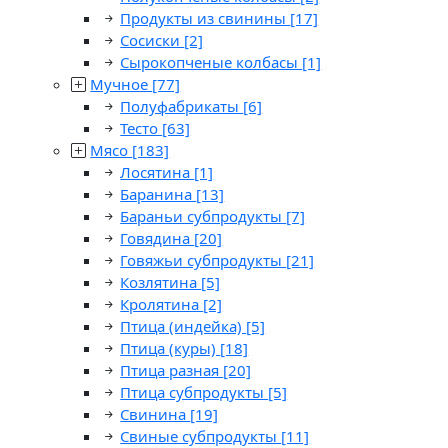
Продукты из свинины
[17]
Сосиски
[2]
Сырокопченые колбасы
[1]
Мучное
[77]
Полуфабрикаты
[6]
Тесто
[63]
Мясо
[183]
Лосятина
[1]
Баранина
[13]
Бараньи субпродукты
[7]
Говядина
[20]
Говяжьи субпродукты
[21]
Козлятина
[5]
Кролятина
[2]
Птица (индейка)
[5]
Птица (куры)
[18]
Птица разная
[20]
Птица субпродукты
[5]
Свинина
[19]
Свиные субпродукты
[11]