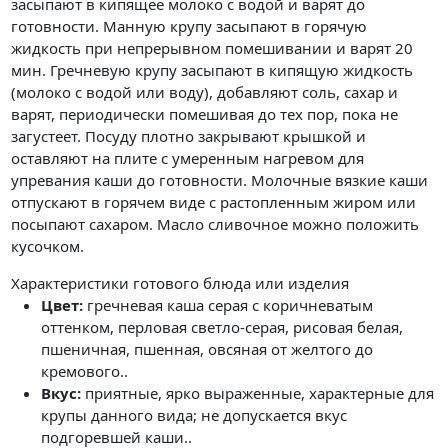
засыпают в кипящее молоко с водой и варят до
готовности. Манную крупу засыпают в горячую
жидкость при непрерывном помешивании и варят 20
мин. Гречневую крупу засыпают в кипящую жидкость
(молоко с водой или воду), добавляют соль, сахар и
варят, периодически помешивая до тех пор, пока не
загустеет. Посуду плотно закрывают крышкой и
оставляют на плите с умеренным нагревом для
упревания каши до готовности. Молочные вязкие каши
отпускают в горячем виде с растопленным жиром или
посыпают сахаром. Масло сливочное можно положить
кусочком.
Характеристики готового блюда или изделия
Цвет:
гречневая каша серая с коричневатым
оттенком, перловая светло-серая, рисовая белая,
пшеничная, пшенная, овсяная от желтого до
кремового..
Вкус:
приятные, ярко выраженные, характерные для
крупы данного вида; не допускается вкус
подгоревшей каши..