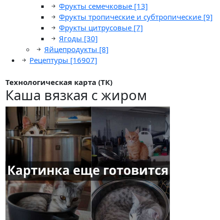
Фрукты семечковые
[13]
Фрукты тропические и субтропические
[9]
Фрукты цитрусовые
[7]
Ягоды
[30]
Яйцепродукты
[8]
Рецептуры
[16907]
Технологическая карта (ТК)
Каша вязкая с жиром