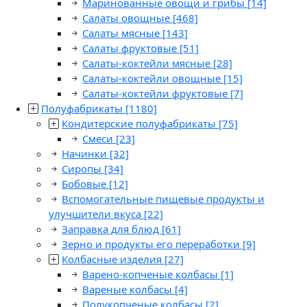
Маринованные овощи и грибы
[14]
Салаты овощные
[468]
Салаты мясные
[143]
Салаты фруктовые
[51]
Салаты-коктейли мясные
[28]
Салаты-коктейли овощные
[15]
Салаты-коктейли фруктовые
[7]
Полуфабрикаты
[1180]
Кондитерские полуфабрикаты
[75]
Смеси
[23]
Начинки
[32]
Сиропы
[34]
Бобовые
[12]
Вспомогательные пищевые продукты и
улучшители вкуса
[22]
Заправка для блюд
[61]
Зерно и продукты его переработки
[9]
Колбасные изделия
[27]
Варено-копченые колбасы
[1]
Вареные колбасы
[4]
Полукопченые колбасы
[2]