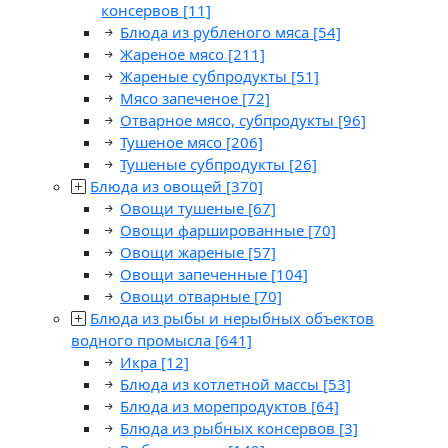
консервов
[11]
Блюда из рубленого мяса
[54]
Жареное мясо
[211]
Жареные субпродукты
[51]
Мясо запеченое
[72]
Отварное мясо, субпродукты
[96]
Тушеное мясо
[206]
Тушеные субпродукты
[26]
Блюда из овощей
[370]
Овощи тушеные
[67]
Овощи фаршированные
[70]
Овощи жареные
[57]
Овощи запеченные
[104]
Овощи отварные
[70]
Блюда из рыбы и нерыбных объектов
водного промысла
[641]
Икра
[12]
Блюда из котлетной массы
[53]
Блюда из морепродуктов
[64]
Блюда из рыбных консервов
[3]