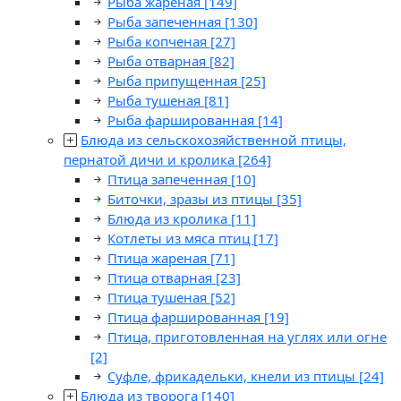
Рыба жареная
[149]
Рыба запеченная
[130]
Рыба копченая
[27]
Рыба отварная
[82]
Рыба припущенная
[25]
Рыба тушеная
[81]
Рыба фаршированная
[14]
Блюда из сельскохозяйственной птицы,
пернатой дичи и кролика
[264]
Птица запеченная
[10]
Биточки, зразы из птицы
[35]
Блюда из кролика
[11]
Котлеты из мяса птиц
[17]
Птица жареная
[71]
Птица отварная
[23]
Птица тушеная
[52]
Птица фаршированная
[19]
Птица, приготовленная на углях или огне
[2]
Суфле, фрикадельки, кнели из птицы
[24]
Блюда из творога
[140]