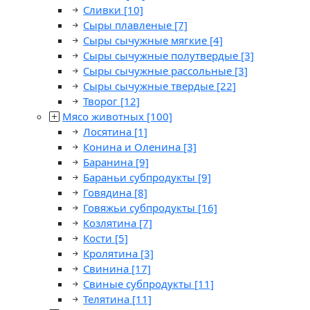
Сливки
[10]
Сыры плавленые
[7]
Сыры сычужные мягкие
[4]
Сыры сычужные полутвердые
[3]
Сыры сычужные рассольные
[3]
Сыры сычужные твердые
[22]
Творог
[12]
Мясо животных
[100]
Лосятина
[1]
Конина и Оленина
[3]
Баранина
[9]
Бараньи субпродукты
[9]
Говядина
[8]
Говяжьи субпродукты
[16]
Козлятина
[7]
Кости
[5]
Кролятина
[3]
Свинина
[17]
Свиные субпродукты
[11]
Телятина
[11]