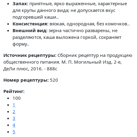
Запах:
приятные, ярко выраженные, характерные
для крупы данного вида; не допускается вкус
подгоревшей каши..
Консистенция:
вязкая, однородная, без комочков..
Внешний вид:
зерна частично разварены, не
разделяются, каша выложена горкой, сохраняет
форму..
Источник рецептуры:
Сборник рецептур на продукцию
общественного питания. М. П. Могильный Изд. 2-е,
ДеЛи плюс, 2016. - 888с
Номер рецептуры:
520
Рейтинг:
100
1
2
3
4
5