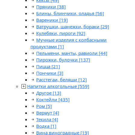
Кексы
[49]
Пряники
[38]
Блины, блинчики, оладья
[56]
Вареники
[19]
Ватрушки, шанежки, бораки
[29]
Кулебяки, пироги
[92]
Мучные изделия с колбасными
продуктами
[1]
Пельмени, манты, равиоли
[44]
Пирожки, булочки
[137]
Пицца
[21]
Пончики
[3]
Расстегаи, беляши
[12]
Напитки алкогольные
[559]
Другое
[13]
Коктейли
[435]
Ром
[5]
Вермут
[4]
Текила
[4]
Водка
[1]
Вина виноградные
[19]