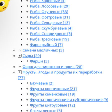
Рыба. Карповые
[3]
Рыба. Лососевые
[29]
Рыба. Окуневые
[33]
Рыба. Осетровые
[31]
Рыба. Сельдевые
[13]
Рыба. Скумбриевые
[4]
Рыба. Ставридовые
[5]
Рыба. Тресковые
[19]
Фарш рыбный
[7]
Семена масличных
[3]
Сыры
[29]
Фарши
[3]
Фарш для пирожков и проч.
[28]
Фрукты, ягоды и продукты их переработки
[77]
Бахчевые
[2]
Фрукты косточковые
[21]
Фрукты семечковые
[19]
Фрукты тропические и субтропические
[9]
Фрукты цитрусовые
[12]
Ягоды лесные
[6]