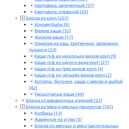
Картофель запеченный
[57]
Картофель отварной
[25]
Блюда из круп
[207]
Концентраты
[6]
Вязкие каши
[32]
Жидкие каши
[17]
Изделия из каш. Крупеники, запеканки,
пудинги
[23]
Каши п/ф из нескольки видов круп
[9]
Каши п/ф из одного вида круп
[27]
Каши п/ф из трех видов круп
[4]
Каши п/ф из четырех видов круп
[2]
Котлеты, биточки, каши с мясом и рыбой
[42]
Рассыпчатые каши
[44]
Блюда из макаронных изделий
[22]
Блюда из мяса и мясных продуктов
[747]
Колбасы
[13]
Жаренное на углях
[3]
Блюда из мясных и мясо-растительных