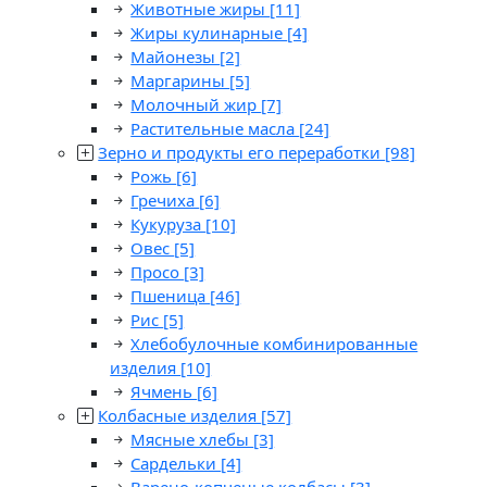
Животные жиры
[11]
Жиры кулинарные
[4]
Майонезы
[2]
Маргарины
[5]
Молочный жир
[7]
Растительные масла
[24]
Зерно и продукты его переработки
[98]
Рожь
[6]
Гречиха
[6]
Кукуруза
[10]
Овес
[5]
Просо
[3]
Пшеница
[46]
Рис
[5]
Хлебобулочные комбинированные
изделия
[10]
Ячмень
[6]
Колбасные изделия
[57]
Мясные хлебы
[3]
Сардельки
[4]