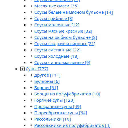
Масляные смеси
[35]
Соусы белые на мясном бульоне
[14]
Соусы грибные
[3]
Соусы молочные
[12]
Соусы мясные красные
[32]
Соусы на рыбном бульоне
[8]
Соусы сладкие и сиропы
[21]
Соусы сметанные
[22]
Соусы холодные
[18]
Соусы яично-масляные
[9]
Супы
[777]
Другое
[111]
Бульоны
[6]
Борщи
[61]
Борщи из полуфабрикатов
[10]
Горячие супы
[123]
Прозрачные супы
[49]
Пюреобразные супы
[64]
Рассольники
[16]
Рассольники из полуфабрикатов
[4]