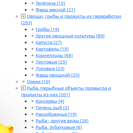
Телятина
[15]
Фарш мясной
[21]
Овощи, грибы и продукты их переработки
[293]
Грибы
[19]
Другие овощные культуры
[89]
Капуста
[27]
Картофель
[19]
Корнеплоды
[66]
Листовые
[25]
Луковые
[23]
Фарш овощной
[25]
Орехи
[10]
Рыба. Нерыбные объекты промысла и
продукты из них
[201]
Консервы
[4]
Печень рыб
[2]
Ракообразные
[19]
Рыба - другие виды
[26]
Рыба. Зубатковые
[6]