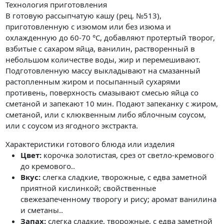
Технология приготовления
В готовую рассыпчатую кашу (рец. №513),
приготовленную с изюмом или без изюма и
охлажденную до 60-70 °C, добавляют протертый творог,
взбитые с сахаром яйца, ванилин, растворенный в
небольшом количестве воды, жир и перемешивают.
Подготовленную массу выкладывают на смазанный
растопленным жиром и посыпанный сухарями
противень, поверхность смазывают смесью яйца со
сметаной и запекают 10 мин. Подают запеканку с жиром,
сметаной, или с клюквенным либо яблочным соусом,
или с соусом из ягодного экстракта.
Характеристики готового блюда или изделия
Цвет:
корочка золотистая, срез от светло-кремового
до кремового..
Вкус:
слегка сладкие, творожные, с едва заметной
приятной кислинкой; свойственные
свежезапеченному творогу и рису; аромат ванилина
и сметаны..
Запах:
слегка сладкие, творожные, с едва заметной