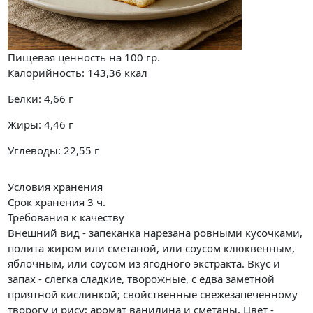
Пищевая ценность на
100 гр.
Калорийность:
143,36
ккал
Белки:
4,66
г
Жиры:
4,46
г
Углеводы:
22,55
г
Условия хранения
Срок хранения 3 ч.
Требования к качеству
Внешний вид - запеканка нарезана ровными кусочками,
полита жиром или сметаной, или соусом клюквенным,
яблочным, или соусом из ягодного экстракта. Вкус и
запах - слегка сладкие, творожные, с едва заметной
приятной кислинкой; свойственные свежезапеченному
творогу и рису; аромат ванилина и сметаны. Цвет -