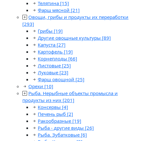
Телятина
[15]
Фарш мясной
[21]
Овощи, грибы и продукты их переработки
[293]
Грибы
[19]
Другие овощные культуры
[89]
Капуста
[27]
Картофель
[19]
Корнеплоды
[66]
Листовые
[25]
Луковые
[23]
Фарш овощной
[25]
Орехи
[10]
Рыба. Нерыбные объекты промысла и
продукты из них
[201]
Консервы
[4]
Печень рыб
[2]
Ракообразные
[19]
Рыба - другие виды
[26]
Рыба. Зубатковые
[6]