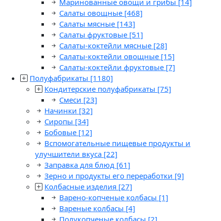
Маринованные овощи и грибы
[14]
Салаты овощные
[468]
Салаты мясные
[143]
Салаты фруктовые
[51]
Салаты-коктейли мясные
[28]
Салаты-коктейли овощные
[15]
Салаты-коктейли фруктовые
[7]
Полуфабрикаты
[1180]
Кондитерские полуфабрикаты
[75]
Смеси
[23]
Начинки
[32]
Сиропы
[34]
Бобовые
[12]
Вспомогательные пищевые продукты и
улучшители вкуса
[22]
Заправка для блюд
[61]
Зерно и продукты его переработки
[9]
Колбасные изделия
[27]
Варено-копченые колбасы
[1]
Вареные колбасы
[4]
Полукопченые колбасы
[2]