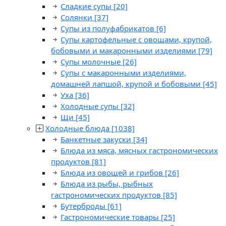
Сладкие супы
[20]
Солянки
[37]
Супы из полуфабрикатов
[6]
Супы картофельные с овощами, крупой,
бобовыми и макаронными изделиями
[79]
Супы молочные
[26]
Супы с макаронными изделиями,
домашней лапшой, крупой и бобовыми
[45]
Уха
[36]
Холодные супы
[32]
Щи
[45]
Холодные блюда
[1038]
Банкетные закуски
[34]
Блюда из мяса, мясных гастрономических
продуктов
[81]
Блюда из овощей и грибов
[26]
Блюда из рыбы, рыбных
гастрономических продуктов
[85]
Бутерброды
[61]
Гастрономические товары
[25]