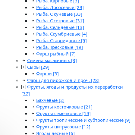
Рыба. Карповые
[3]
Рыба. Лососевые
[29]
Рыба. Окуневые
[33]
Рыба. Осетровые
[31]
Рыба. Сельдевые
[13]
Рыба. Скумбриевые
[4]
Рыба. Ставридовые
[5]
Рыба. Тресковые
[19]
Фарш рыбный
[7]
Семена масличных
[3]
Сыры
[29]
Фарши
[3]
Фарш для пирожков и проч.
[28]
Фрукты, ягоды и продукты их переработки
[77]
Бахчевые
[2]
Фрукты косточковые
[21]
Фрукты семечковые
[19]
Фрукты тропические и субтропические
[9]
Фрукты цитрусовые
[12]
Ягоды лесные
[6]