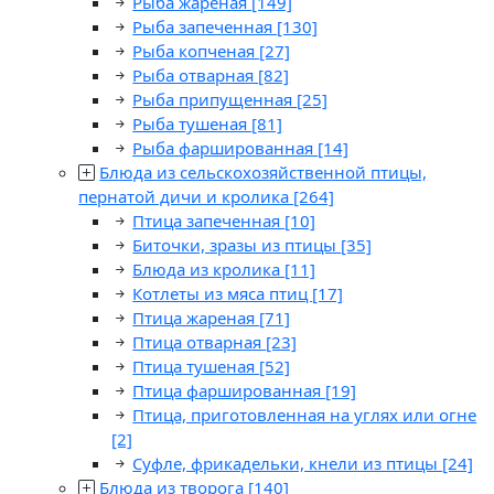
Рыба жареная
[149]
Рыба запеченная
[130]
Рыба копченая
[27]
Рыба отварная
[82]
Рыба припущенная
[25]
Рыба тушеная
[81]
Рыба фаршированная
[14]
Блюда из сельскохозяйственной птицы,
пернатой дичи и кролика
[264]
Птица запеченная
[10]
Биточки, зразы из птицы
[35]
Блюда из кролика
[11]
Котлеты из мяса птиц
[17]
Птица жареная
[71]
Птица отварная
[23]
Птица тушеная
[52]
Птица фаршированная
[19]
Птица, приготовленная на углях или огне
[2]
Суфле, фрикадельки, кнели из птицы
[24]
Блюда из творога
[140]