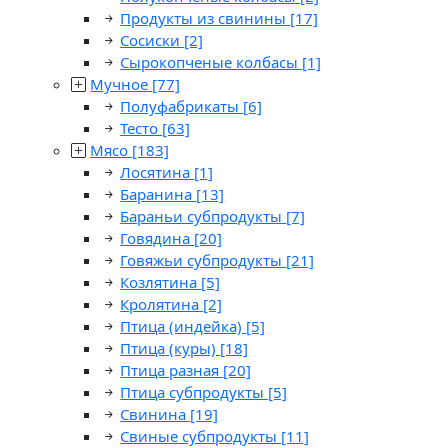
Продукты из свинины
[17]
Сосиски
[2]
Сырокопченые колбасы
[1]
Мучное
[77]
Полуфабрикаты
[6]
Тесто
[63]
Мясо
[183]
Лосятина
[1]
Баранина
[13]
Бараньи субпродукты
[7]
Говядина
[20]
Говяжьи субпродукты
[21]
Козлятина
[5]
Кролятина
[2]
Птица (индейка)
[5]
Птица (куры)
[18]
Птица разная
[20]
Птица субпродукты
[5]
Свинина
[19]
Свиные субпродукты
[11]