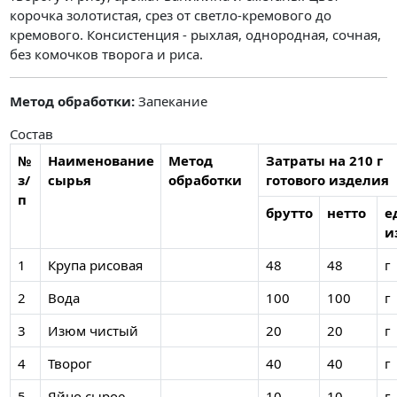
корочка золотистая, срез от светло-кремового до
кремового. Консистенция - рыхлая, однородная, сочная,
без комочков творога и риса.
Метод обработки:
Запекание
Состав
№
Наименование
Метод
Затраты на 210 г
з/
сырья
обработки
готового изделия
п
брутто
нетто
е
и
1
Крупа рисовая
48
48
г
2
Вода
100
100
г
3
Изюм чистый
20
20
г
4
Творог
40
40
г
5
Яйцо сырое
10
10
г