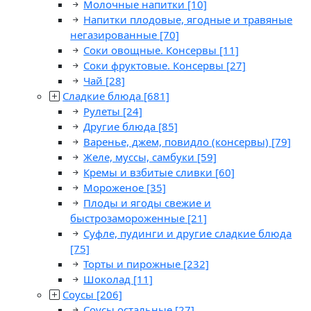
Молочные напитки
[10]
Напитки плодовые, ягодные и травяные
негазированные
[70]
Соки овощные. Консервы
[11]
Соки фруктовые. Консервы
[27]
Чай
[28]
Сладкие блюда
[681]
Рулеты
[24]
Другие блюда
[85]
Варенье, джем, повидло (консервы)
[79]
Желе, муссы, самбуки
[59]
Кремы и взбитые сливки
[60]
Мороженое
[35]
Плоды и ягоды свежие и
быстрозамороженные
[21]
Суфле, пудинги и другие сладкие блюда
[75]
Торты и пирожные
[232]
Шоколад
[11]
Соусы
[206]
Соусы остальные
[27]