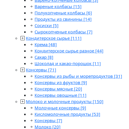
Варено-копченые колбасы
[3]
Вареные колбасы
[15]
Полукопченые колбасы
[6]
Продукты из свинины
[14]
Сосиски
[5]
Сырокопченые колбасы
[7]
Кондитерское сырье
[111]
Крема
[48]
Кондитерское сырье разное
[44]
Сахар
[8]
Шоколад и какао-порошок
[11]
Консервы
[71]
Консервы из рыбы и морепродуктов
[31]
Консервы из фруктов
[9]
Консервы мясные
[20]
Консервы овощные
[11]
Молоко и молочные продукты
[150]
Молочные консервы
[9]
Кисломолочные продукты
[53]
Консервы
[7]
Молоко
[20]