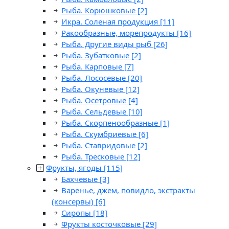
Рыба. Корюшковые
[2]
Икра. Соленая продукция
[11]
Ракообразные, морепродукты
[16]
Рыба. Другие виды рыб
[26]
Рыба. Зубатковые
[2]
Рыба. Карповые
[7]
Рыба. Лососевые
[20]
Рыба. Окуневые
[12]
Рыба. Осетровые
[4]
Рыба. Сельдевые
[10]
Рыба. Скорпенообразные
[1]
Рыба. Скумбриевые
[6]
Рыба. Ставридовые
[2]
Рыба. Тресковые
[12]
Фрукты, ягоды
[115]
Бахчевые
[3]
Варенье, джем, повидло, экстракты
(консервы)
[6]
Сиропы
[18]
Фрукты косточковые
[29]