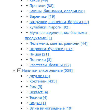
Кексы
[49]
Пряники
[38]
Блины, блинчики, оладья
[56]
Вареники
[19]
Ватрушки, шанежки, бораки
[29]
Кулебяки, пироги
[92]
Мучные изделия с колбасными
продуктами
[1]
Пельмени, манты, равиоли
[44]
Пирожки, булочки
[137]
Пицца
[21]
Пончики
[3]
Расстегаи, беляши
[12]
Напитки алкогольные
[559]
Другое
[13]
Коктейли
[435]
Ром
[5]
Вермут
[4]
Текила
[4]
Водка
[1]
Вина виноградные
[19]