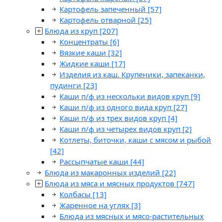
Картофель запеченный
[57]
Картофель отварной
[25]
Блюда из круп
[207]
Концентраты
[6]
Вязкие каши
[32]
Жидкие каши
[17]
Изделия из каш. Крупеники, запеканки,
пудинги
[23]
Каши п/ф из нескольки видов круп
[9]
Каши п/ф из одного вида круп
[27]
Каши п/ф из трех видов круп
[4]
Каши п/ф из четырех видов круп
[2]
Котлеты, биточки, каши с мясом и рыбой
[42]
Рассыпчатые каши
[44]
Блюда из макаронных изделий
[22]
Блюда из мяса и мясных продуктов
[747]
Колбасы
[13]
Жаренное на углях
[3]
Блюда из мясных и мясо-растительных