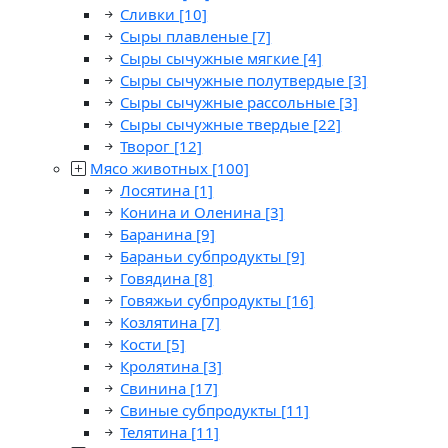
Сливки
[10]
Сыры плавленые
[7]
Сыры сычужные мягкие
[4]
Сыры сычужные полутвердые
[3]
Сыры сычужные рассольные
[3]
Сыры сычужные твердые
[22]
Творог
[12]
Мясо животных
[100]
Лосятина
[1]
Конина и Оленина
[3]
Баранина
[9]
Бараньи субпродукты
[9]
Говядина
[8]
Говяжьи субпродукты
[16]
Козлятина
[7]
Кости
[5]
Кролятина
[3]
Свинина
[17]
Свиные субпродукты
[11]
Телятина
[11]