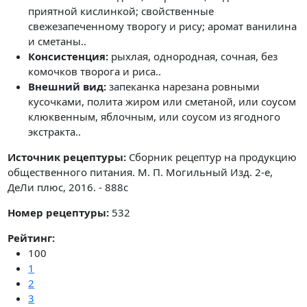
приятной кислинкой; свойственные
свежезапеченному творогу и рису; аромат ванилина
и сметаны..
Консистенция:
рыхлая, однородная, сочная, без
комочков творога и риса..
Внешний вид:
запеканка нарезана ровными
кусочками, полита жиром или сметаной, или соусом
клюквенным, яблочным, или соусом из ягодного
экстракта..
Источник рецептуры:
Сборник рецептур на продукцию
общественного питания. М. П. Могильный Изд. 2-е,
ДеЛи плюс, 2016. - 888с
Номер рецептуры:
532
Рейтинг:
100
1
2
3