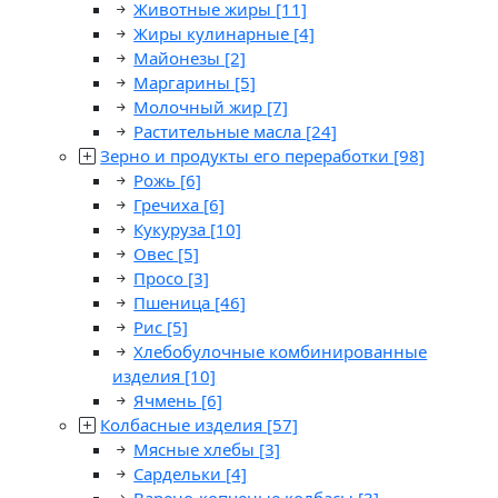
Животные жиры
[11]
Жиры кулинарные
[4]
Майонезы
[2]
Маргарины
[5]
Молочный жир
[7]
Растительные масла
[24]
Зерно и продукты его переработки
[98]
Рожь
[6]
Гречиха
[6]
Кукуруза
[10]
Овес
[5]
Просо
[3]
Пшеница
[46]
Рис
[5]
Хлебобулочные комбинированные
изделия
[10]
Ячмень
[6]
Колбасные изделия
[57]
Мясные хлебы
[3]
Сардельки
[4]