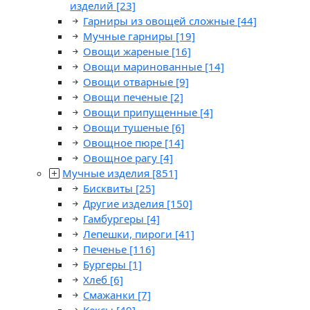
изделий
[23]
Гарниры из овощей сложные
[44]
Мучные гарниры
[19]
Овощи жареные
[16]
Овощи маринованные
[14]
Овощи отварные
[9]
Овощи печеные
[2]
Овощи припущенные
[4]
Овощи тушеные
[6]
Овощное пюре
[14]
Овощное рагу
[4]
Мучные изделия
[851]
Бисквиты
[25]
Другие изделия
[150]
Гамбургеры
[4]
Лепешки, пироги
[41]
Печенье
[116]
Бургеры
[1]
Хлеб
[6]
Смажанки
[7]