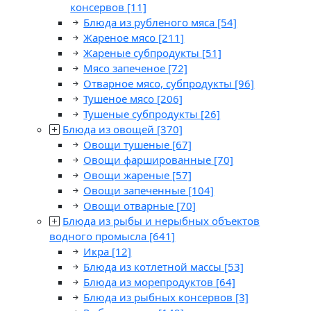
консервов
[11]
Блюда из рубленого мяса
[54]
Жареное мясо
[211]
Жареные субпродукты
[51]
Мясо запеченое
[72]
Отварное мясо, субпродукты
[96]
Тушеное мясо
[206]
Тушеные субпродукты
[26]
Блюда из овощей
[370]
Овощи тушеные
[67]
Овощи фаршированные
[70]
Овощи жареные
[57]
Овощи запеченные
[104]
Овощи отварные
[70]
Блюда из рыбы и нерыбных объектов
водного промысла
[641]
Икра
[12]
Блюда из котлетной массы
[53]
Блюда из морепродуктов
[64]
Блюда из рыбных консервов
[3]