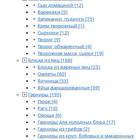
Сыр домашний
[12]
Вареники
[5]
Запеканки, пудинги
[75]
Крем творожный
[1]
Сырники
[12]
Творог
[9]
Творог обжаренный
[4]
Творожная масса, сырки
[19]
Блюда из яиц
[168]
Блюда из вареных яиц
[25]
Омлеты
[60]
Яичница
[33]
Яйца фаршированные
[39]
Гарниры
[195]
Пюре
[4]
Рагу
[10]
Овощи
[6]
Гарниры для холодных блюд
[17]
Гарниры из грибов
[2]
Гарниры из круп, бобовых и макаронных