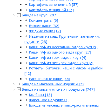
Картофель запеченный
[57]
Картофель отварной
[25]
Блюда из круп
[207]
Концентраты
[6]
Вязкие каши
[32]
Жидкие каши
[17]
Изделия из каш. Крупеники, запеканки,
пудинги
[23]
Каши п/ф из нескольки видов круп
[9]
Каши п/ф из одного вида круп
[27]
Каши п/ф из трех видов круп
[4]
Каши п/ф из четырех видов круп
[2]
Котлеты, биточки, каши с мясом и рыбой
[42]
Рассыпчатые каши
[44]
Блюда из макаронных изделий
[22]
Блюда из мяса и мясных продуктов
[747]
Колбасы
[13]
Жаренное на углях
[3]
Блюда из мясных и мясо-растительных