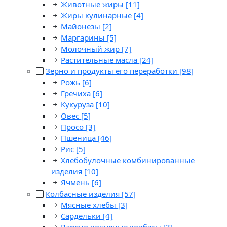
Животные жиры
[11]
Жиры кулинарные
[4]
Майонезы
[2]
Маргарины
[5]
Молочный жир
[7]
Растительные масла
[24]
Зерно и продукты его переработки
[98]
Рожь
[6]
Гречиха
[6]
Кукуруза
[10]
Овес
[5]
Просо
[3]
Пшеница
[46]
Рис
[5]
Хлебобулочные комбинированные
изделия
[10]
Ячмень
[6]
Колбасные изделия
[57]
Мясные хлебы
[3]
Сардельки
[4]