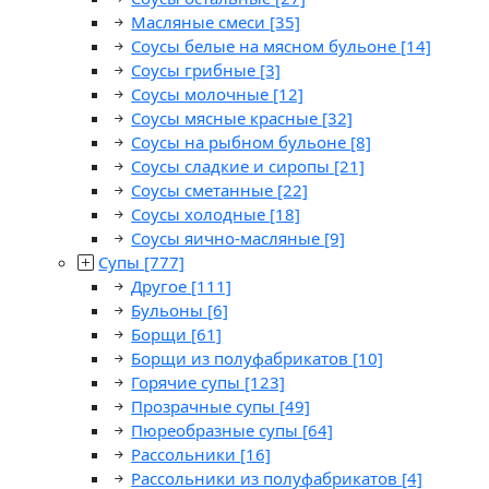
Масляные смеси
[35]
Соусы белые на мясном бульоне
[14]
Соусы грибные
[3]
Соусы молочные
[12]
Соусы мясные красные
[32]
Соусы на рыбном бульоне
[8]
Соусы сладкие и сиропы
[21]
Соусы сметанные
[22]
Соусы холодные
[18]
Соусы яично-масляные
[9]
Супы
[777]
Другое
[111]
Бульоны
[6]
Борщи
[61]
Борщи из полуфабрикатов
[10]
Горячие супы
[123]
Прозрачные супы
[49]
Пюреобразные супы
[64]
Рассольники
[16]
Рассольники из полуфабрикатов
[4]