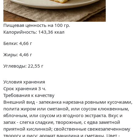
Пищевая ценность на
100 гр.
Калорийность:
143,36
ккал
Белки:
4,66
г
Жиры:
4,46
г
Углеводы:
22,55
г
Условия хранения
Срок хранения 3 ч.
Требования к качеству
Внешний вид - запеканка нарезана ровными кусочками,
полита жиром или сметаной, или соусом клюквенным,
яблочным, или соусом из ягодного экстракта. Вкус и
запах - слегка сладкие, творожные, с едва заметной
приятной кислинкой; свойственные свежезапеченному
творогу и рису; аромат ванилина и сметаны. Цвет -