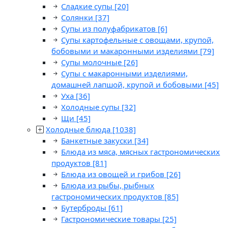
Сладкие супы
[20]
Солянки
[37]
Супы из полуфабрикатов
[6]
Супы картофельные с овощами, крупой,
бобовыми и макаронными изделиями
[79]
Супы молочные
[26]
Супы с макаронными изделиями,
домашней лапшой, крупой и бобовыми
[45]
Уха
[36]
Холодные супы
[32]
Щи
[45]
Холодные блюда
[1038]
Банкетные закуски
[34]
Блюда из мяса, мясных гастрономических
продуктов
[81]
Блюда из овощей и грибов
[26]
Блюда из рыбы, рыбных
гастрономических продуктов
[85]
Бутерброды
[61]
Гастрономические товары
[25]