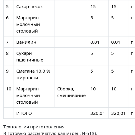
5
Сахар-песок
15
15
г
6
Маргарин
5
5
г
молочный
столовый
7
Ванилин
0,01
0,01
г
8
Сухари
5
5
г
пшеничные
9
Сметана 10,0 %
5
5
г
жирности
10
Маргарин
Сборка,
10
10
г
молочный
смешивание
столовый
ИТОГО
320,01
320,01
г
Технология приготовления
В готовую рассыпчатую кашу (рец. №513),