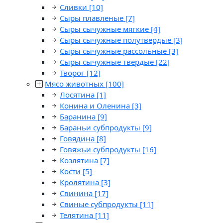
Сливки
[10]
Сыры плавленые
[7]
Сыры сычужные мягкие
[4]
Сыры сычужные полутвердые
[3]
Сыры сычужные рассольные
[3]
Сыры сычужные твердые
[22]
Творог
[12]
Мясо животных
[100]
Лосятина
[1]
Конина и Оленина
[3]
Баранина
[9]
Бараньи субпродукты
[9]
Говядина
[8]
Говяжьи субпродукты
[16]
Козлятина
[7]
Кости
[5]
Кролятина
[3]
Свинина
[17]
Свиные субпродукты
[11]
Телятина
[11]