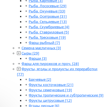
Рыба. Карповые
[3]
Рыба. Лососевые
[29]
Рыба. Окуневые
[33]
Рыба. Осетровые
[31]
Рыба. Сельдевые
[13]
Рыба. Скумбриевые
[4]
Рыба. Ставридовые
[5]
Рыба. Тресковые
[19]
Фарш рыбный
[7]
Семена масличных
[3]
Сыры
[29]
Фарши
[3]
Фарш для пирожков и проч.
[28]
Фрукты, ягоды и продукты их переработки
[77]
Бахчевые
[2]
Фрукты косточковые
[21]
Фрукты семечковые
[19]
Фрукты тропические и субтропические
[9]
Фрукты цитрусовые
[12]
Ягоды лесные
[6]