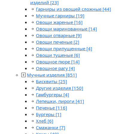
изделий
[23]
Гарниры из овощей сложные
[44]
Мучные гарниры
[19]
Овощи жареные
[16]
Овощи маринованные
[14]
Овощи отварные
[9]
Овощи печеные
[2]
Овощи припущенные
[4]
Овощи тушеные
[6]
Овощное пюре
[14]
Овощное рагу
[4]
Мучные изделия
[851]
Бисквиты
[25]
Другие изделия
[150]
Гамбургеры
[4]
Лепешки, пироги
[41]
Печенье
[116]
Бургеры
[1]
Хлеб
[6]
Смажанки
[7]