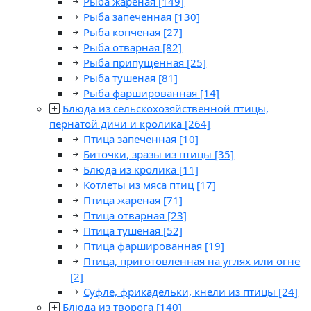
Рыба жареная
[149]
Рыба запеченная
[130]
Рыба копченая
[27]
Рыба отварная
[82]
Рыба припущенная
[25]
Рыба тушеная
[81]
Рыба фаршированная
[14]
Блюда из сельскохозяйственной птицы,
пернатой дичи и кролика
[264]
Птица запеченная
[10]
Биточки, зразы из птицы
[35]
Блюда из кролика
[11]
Котлеты из мяса птиц
[17]
Птица жареная
[71]
Птица отварная
[23]
Птица тушеная
[52]
Птица фаршированная
[19]
Птица, приготовленная на углях или огне
[2]
Суфле, фрикадельки, кнели из птицы
[24]
Блюда из творога
[140]