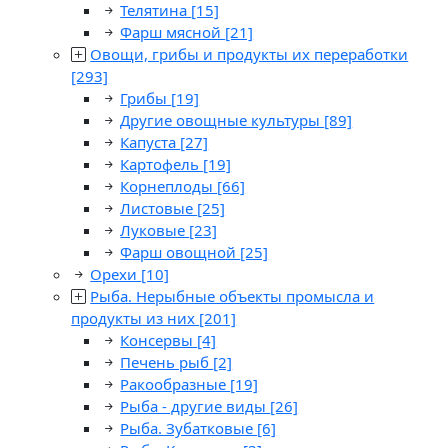
Телятина
[15]
Фарш мясной
[21]
Овощи, грибы и продукты их переработки
[293]
Грибы
[19]
Другие овощные культуры
[89]
Капуста
[27]
Картофель
[19]
Корнеплоды
[66]
Листовые
[25]
Луковые
[23]
Фарш овощной
[25]
Орехи
[10]
Рыба. Нерыбные объекты промысла и
продукты из них
[201]
Консервы
[4]
Печень рыб
[2]
Ракообразные
[19]
Рыба - другие виды
[26]
Рыба. Зубатковые
[6]