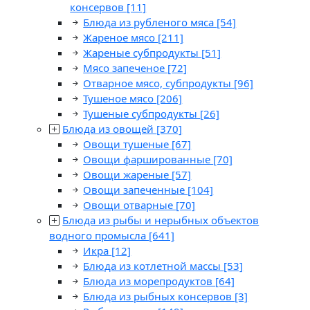
консервов
[11]
Блюда из рубленого мяса
[54]
Жареное мясо
[211]
Жареные субпродукты
[51]
Мясо запеченое
[72]
Отварное мясо, субпродукты
[96]
Тушеное мясо
[206]
Тушеные субпродукты
[26]
Блюда из овощей
[370]
Овощи тушеные
[67]
Овощи фаршированные
[70]
Овощи жареные
[57]
Овощи запеченные
[104]
Овощи отварные
[70]
Блюда из рыбы и нерыбных объектов
водного промысла
[641]
Икра
[12]
Блюда из котлетной массы
[53]
Блюда из морепродуктов
[64]
Блюда из рыбных консервов
[3]