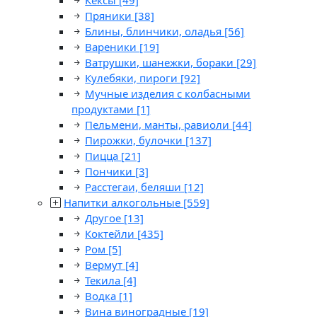
Кексы
[49]
Пряники
[38]
Блины, блинчики, оладья
[56]
Вареники
[19]
Ватрушки, шанежки, бораки
[29]
Кулебяки, пироги
[92]
Мучные изделия с колбасными
продуктами
[1]
Пельмени, манты, равиоли
[44]
Пирожки, булочки
[137]
Пицца
[21]
Пончики
[3]
Расстегаи, беляши
[12]
Напитки алкогольные
[559]
Другое
[13]
Коктейли
[435]
Ром
[5]
Вермут
[4]
Текила
[4]
Водка
[1]
Вина виноградные
[19]