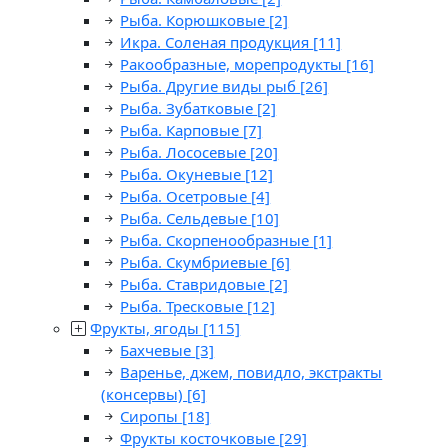
Рыба. Корюшковые
[2]
Икра. Соленая продукция
[11]
Ракообразные, морепродукты
[16]
Рыба. Другие виды рыб
[26]
Рыба. Зубатковые
[2]
Рыба. Карповые
[7]
Рыба. Лососевые
[20]
Рыба. Окуневые
[12]
Рыба. Осетровые
[4]
Рыба. Сельдевые
[10]
Рыба. Скорпенообразные
[1]
Рыба. Скумбриевые
[6]
Рыба. Ставридовые
[2]
Рыба. Тресковые
[12]
Фрукты, ягоды
[115]
Бахчевые
[3]
Варенье, джем, повидло, экстракты
(консервы)
[6]
Сиропы
[18]
Фрукты косточковые
[29]