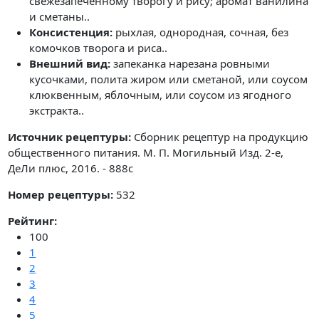
свежезапеченному творогу и рису; аромат ванилина
и сметаны..
Консистенция:
рыхлая, однородная, сочная, без
комочков творога и риса..
Внешний вид:
запеканка нарезана ровными
кусочками, полита жиром или сметаной, или соусом
клюквенным, яблочным, или соусом из ягодного
экстракта..
Источник рецептуры:
Сборник рецептур на продукцию
общественного питания. М. П. Могильный Изд. 2-е,
ДеЛи плюс, 2016. - 888с
Номер рецептуры:
532
Рейтинг:
100
1
2
3
4
5