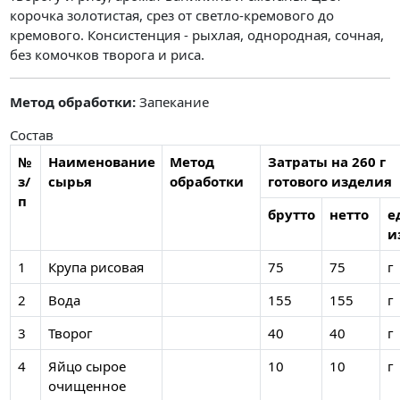
корочка золотистая, срез от светло-кремового до
кремового. Консистенция - рыхлая, однородная, сочная,
без комочков творога и риса.
Метод обработки:
Запекание
Состав
№
Наименование
Метод
Затраты на 260 г
з/
сырья
обработки
готового изделия
п
брутто
нетто
е
и
1
Крупа рисовая
75
75
г
2
Вода
155
155
г
3
Творог
40
40
г
4
Яйцо сырое
10
10
г
очищенное