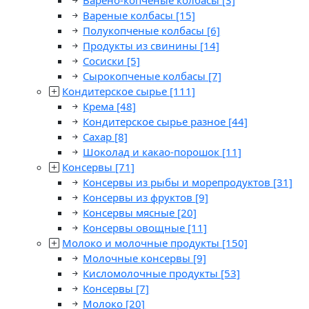
Варено-копченые колбасы
[3]
Вареные колбасы
[15]
Полукопченые колбасы
[6]
Продукты из свинины
[14]
Сосиски
[5]
Сырокопченые колбасы
[7]
Кондитерское сырье
[111]
Крема
[48]
Кондитерское сырье разное
[44]
Сахар
[8]
Шоколад и какао-порошок
[11]
Консервы
[71]
Консервы из рыбы и морепродуктов
[31]
Консервы из фруктов
[9]
Консервы мясные
[20]
Консервы овощные
[11]
Молоко и молочные продукты
[150]
Молочные консервы
[9]
Кисломолочные продукты
[53]
Консервы
[7]
Молоко
[20]