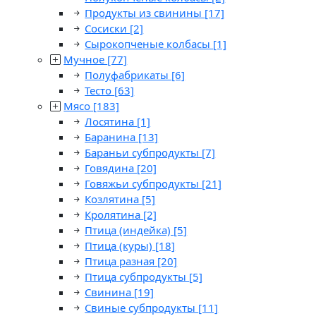
Продукты из свинины
[17]
Сосиски
[2]
Сырокопченые колбасы
[1]
Мучное
[77]
Полуфабрикаты
[6]
Тесто
[63]
Мясо
[183]
Лосятина
[1]
Баранина
[13]
Бараньи субпродукты
[7]
Говядина
[20]
Говяжьи субпродукты
[21]
Козлятина
[5]
Кролятина
[2]
Птица (индейка)
[5]
Птица (куры)
[18]
Птица разная
[20]
Птица субпродукты
[5]
Свинина
[19]
Свиные субпродукты
[11]