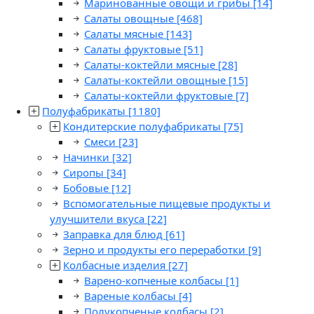
Маринованные овощи и грибы
[14]
Салаты овощные
[468]
Салаты мясные
[143]
Салаты фруктовые
[51]
Салаты-коктейли мясные
[28]
Салаты-коктейли овощные
[15]
Салаты-коктейли фруктовые
[7]
Полуфабрикаты
[1180]
Кондитерские полуфабрикаты
[75]
Смеси
[23]
Начинки
[32]
Сиропы
[34]
Бобовые
[12]
Вспомогательные пищевые продукты и
улучшители вкуса
[22]
Заправка для блюд
[61]
Зерно и продукты его переработки
[9]
Колбасные изделия
[27]
Варено-копченые колбасы
[1]
Вареные колбасы
[4]
Полукопченые колбасы
[2]