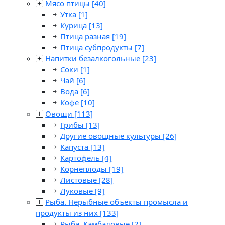
Мясо птицы
[40]
Утка
[1]
Курица
[13]
Птица разная
[19]
Птица субпродукты
[7]
Напитки безалкогольные
[23]
Соки
[1]
Чай
[6]
Вода
[6]
Кофе
[10]
Овощи
[113]
Грибы
[13]
Другие овощные культуры
[26]
Капуста
[13]
Картофель
[4]
Корнеплоды
[19]
Листовые
[28]
Луковые
[9]
Рыба. Нерыбные объекты промысла и
продукты из них
[133]
Рыба. Камбаловые
[2]