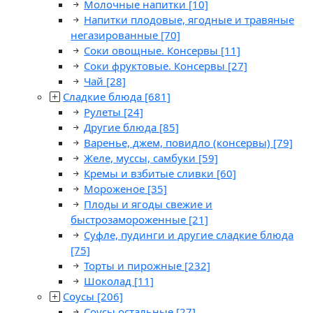
Молочные напитки
[10]
Напитки плодовые, ягодные и травяные
негазированные
[70]
Соки овощные. Консервы
[11]
Соки фруктовые. Консервы
[27]
Чай
[28]
Сладкие блюда
[681]
Рулеты
[24]
Другие блюда
[85]
Варенье, джем, повидло (консервы)
[79]
Желе, муссы, самбуки
[59]
Кремы и взбитые сливки
[60]
Мороженое
[35]
Плоды и ягоды свежие и
быстрозамороженные
[21]
Суфле, пудинги и другие сладкие блюда
[75]
Торты и пирожные
[232]
Шоколад
[11]
Соусы
[206]
Соусы остальные
[27]