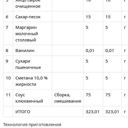
очищенное
6
Сахар-песок
15
15
г
7
Маргарин
5
5
г
молочный
столовый
8
Ванилин
0,01
0,01
г
9
Сухари
5
5
г
пшеничные
10
Сметана 10,0 %
5
5
г
жирности
11
Соус
Сборка,
75
75
г
клюквенный
смешивание
ИТОГО
323,01
323,01
г
Технология приготовления