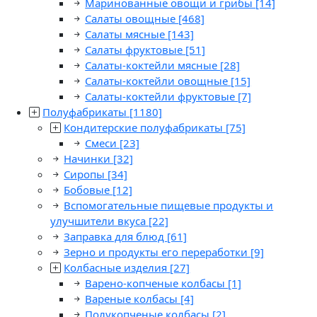
Маринованные овощи и грибы
[14]
Салаты овощные
[468]
Салаты мясные
[143]
Салаты фруктовые
[51]
Салаты-коктейли мясные
[28]
Салаты-коктейли овощные
[15]
Салаты-коктейли фруктовые
[7]
Полуфабрикаты
[1180]
Кондитерские полуфабрикаты
[75]
Смеси
[23]
Начинки
[32]
Сиропы
[34]
Бобовые
[12]
Вспомогательные пищевые продукты и
улучшители вкуса
[22]
Заправка для блюд
[61]
Зерно и продукты его переработки
[9]
Колбасные изделия
[27]
Варено-копченые колбасы
[1]
Вареные колбасы
[4]
Полукопченые колбасы
[2]