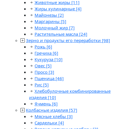
Животные жиры
[11]
Жиры кулинарные
[4]
Майонезы
[2]
Маргарины
[5]
Молочный жир
[7]
Растительные масла
[24]
Зерно и продукты его переработки
[98]
Рожь
[6]
Гречиха
[6]
Кукуруза
[10]
Овес
[5]
Просо
[3]
Пшеница
[46]
Рис
[5]
Хлебобулочные комбинированные
изделия
[10]
Ячмень
[6]
Колбасные изделия
[57]
Мясные хлебы
[3]
Сардельки
[4]