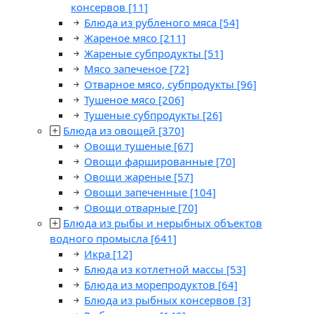
консервов
[11]
Блюда из рубленого мяса
[54]
Жареное мясо
[211]
Жареные субпродукты
[51]
Мясо запеченое
[72]
Отварное мясо, субпродукты
[96]
Тушеное мясо
[206]
Тушеные субпродукты
[26]
Блюда из овощей
[370]
Овощи тушеные
[67]
Овощи фаршированные
[70]
Овощи жареные
[57]
Овощи запеченные
[104]
Овощи отварные
[70]
Блюда из рыбы и нерыбных объектов
водного промысла
[641]
Икра
[12]
Блюда из котлетной массы
[53]
Блюда из морепродуктов
[64]
Блюда из рыбных консервов
[3]