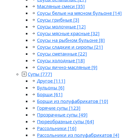
Масляные смеси
[35]
Соусы белые на мясном бульоне
[14]
Соусы грибные
[3]
Соусы молочные
[12]
Соусы мясные красные
[32]
Соусы на рыбном бульоне
[8]
Соусы сладкие и сиропы
[21]
Соусы сметанные
[22]
Соусы холодные
[18]
Соусы яично-масляные
[9]
Супы
[777]
Другое
[111]
Бульоны
[6]
Борщи
[61]
Борщи из полуфабрикатов
[10]
Горячие супы
[123]
Прозрачные супы
[49]
Пюреобразные супы
[64]
Рассольники
[16]
Рассольники из полуфабрикатов
[4]