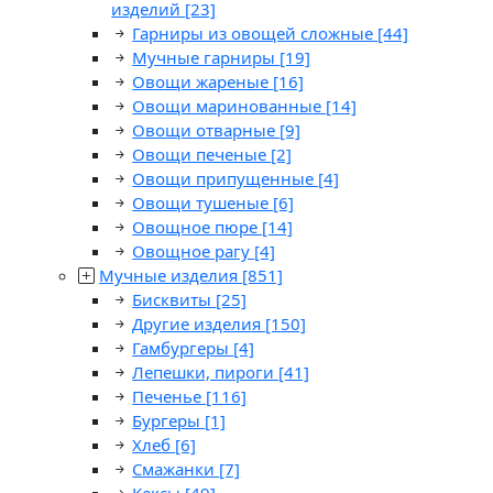
изделий
[23]
Гарниры из овощей сложные
[44]
Мучные гарниры
[19]
Овощи жареные
[16]
Овощи маринованные
[14]
Овощи отварные
[9]
Овощи печеные
[2]
Овощи припущенные
[4]
Овощи тушеные
[6]
Овощное пюре
[14]
Овощное рагу
[4]
Мучные изделия
[851]
Бисквиты
[25]
Другие изделия
[150]
Гамбургеры
[4]
Лепешки, пироги
[41]
Печенье
[116]
Бургеры
[1]
Хлеб
[6]
Смажанки
[7]