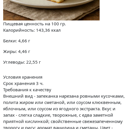
Пищевая ценность на
100 гр.
Калорийность:
143,36
ккал
Белки:
4,66
г
Жиры:
4,46
г
Углеводы:
22,55
г
Условия хранения
Срок хранения 3 ч.
Требования к качеству
Внешний вид - запеканка нарезана ровными кусочками,
полита жиром или сметаной, или соусом клюквенным,
яблочным, или соусом из ягодного экстракта. Вкус и
запах - слегка сладкие, творожные, с едва заметной
приятной кислинкой; свойственные свежезапеченному
творогу и рису; аромат ванилина и сметаны. Цвет -