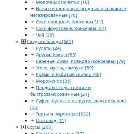
Молочные напитки
[10]
Напитки плодовые, ягодные и травяные
негазированные
[70]
Соки овощные. Консервы
[11]
Соки фруктовые. Консервы
[27]
Чай
[28]
Сладкие блюда
[681]
Рулеты
[24]
Другие блюда
[85]
Варенье, джем, повидло (консервы)
[79]
Желе, муссы, самбуки
[59]
Кремы и взбитые сливки
[60]
Мороженое
[35]
Плоды и ягоды свежие и
быстрозамороженные
[21]
Суфле, пудинги и другие сладкие блюда
[75]
Торты и пирожные
[232]
Шоколад
[11]
Соусы
[206]
Соусы остальные
[27]