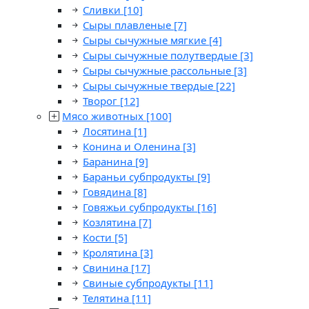
Сливки
[10]
Сыры плавленые
[7]
Сыры сычужные мягкие
[4]
Сыры сычужные полутвердые
[3]
Сыры сычужные рассольные
[3]
Сыры сычужные твердые
[22]
Творог
[12]
Мясо животных
[100]
Лосятина
[1]
Конина и Оленина
[3]
Баранина
[9]
Бараньи субпродукты
[9]
Говядина
[8]
Говяжьи субпродукты
[16]
Козлятина
[7]
Кости
[5]
Кролятина
[3]
Свинина
[17]
Свиные субпродукты
[11]
Телятина
[11]