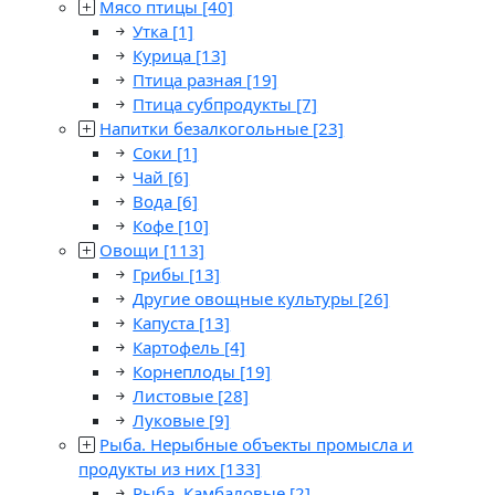
Мясо птицы
[40]
Утка
[1]
Курица
[13]
Птица разная
[19]
Птица субпродукты
[7]
Напитки безалкогольные
[23]
Соки
[1]
Чай
[6]
Вода
[6]
Кофе
[10]
Овощи
[113]
Грибы
[13]
Другие овощные культуры
[26]
Капуста
[13]
Картофель
[4]
Корнеплоды
[19]
Листовые
[28]
Луковые
[9]
Рыба. Нерыбные объекты промысла и
продукты из них
[133]
Рыба. Камбаловые
[2]