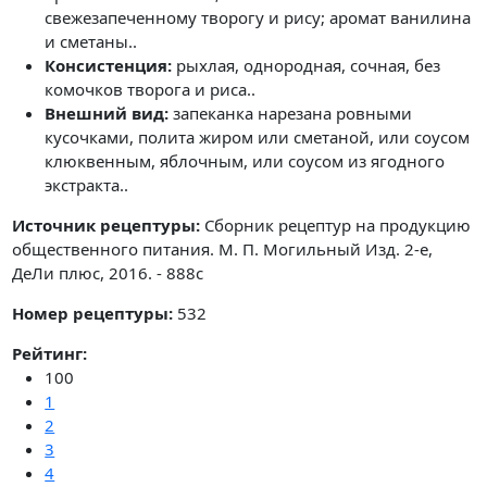
свежезапеченному творогу и рису; аромат ванилина
и сметаны..
Консистенция:
рыхлая, однородная, сочная, без
комочков творога и риса..
Внешний вид:
запеканка нарезана ровными
кусочками, полита жиром или сметаной, или соусом
клюквенным, яблочным, или соусом из ягодного
экстракта..
Источник рецептуры:
Сборник рецептур на продукцию
общественного питания. М. П. Могильный Изд. 2-е,
ДеЛи плюс, 2016. - 888с
Номер рецептуры:
532
Рейтинг:
100
1
2
3
4