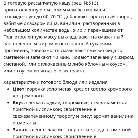
В готовую рассыпчатую кашу (рец. №513),
приготовленную с изюмом или без изюма и
охлажденную до 60-70 °C, добавляют протертый творог,
взбитые с сахаром яйца, ванилин, растворенный в
небольшом количестве воды, жир и перемешивают.
Подготовленную массу выкладывают на смазанный
растопленным жиром и посыпанный сухарями
противень, поверхность смазывают смесью яйца со
сметаной и запекают 10 мин. Подают запеканку с жиром,
сметаной, или с клюквенным либо яблочным соусом,
или с соусом из ягодного экстракта.
Характеристики готового блюда или изделия
Цвет:
корочка золотистая, срез от светло-кремового
до кремового..
Вкус:
слегка сладкие, творожные, с едва заметной
приятной кислинкой; свойственные
свежезапеченному творогу и рису; аромат ванилина
и сметаны..
Запах:
слегка сладкие, творожные, с едва заметной
приятной кислинкой; свойственные