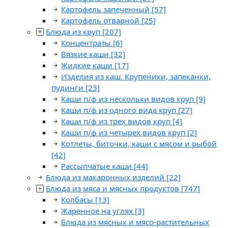
Картофель запеченный
[57]
Картофель отварной
[25]
Блюда из круп
[207]
Концентраты
[6]
Вязкие каши
[32]
Жидкие каши
[17]
Изделия из каш. Крупеники, запеканки,
пудинги
[23]
Каши п/ф из нескольки видов круп
[9]
Каши п/ф из одного вида круп
[27]
Каши п/ф из трех видов круп
[4]
Каши п/ф из четырех видов круп
[2]
Котлеты, биточки, каши с мясом и рыбой
[42]
Рассыпчатые каши
[44]
Блюда из макаронных изделий
[22]
Блюда из мяса и мясных продуктов
[747]
Колбасы
[13]
Жаренное на углях
[3]
Блюда из мясных и мясо-растительных