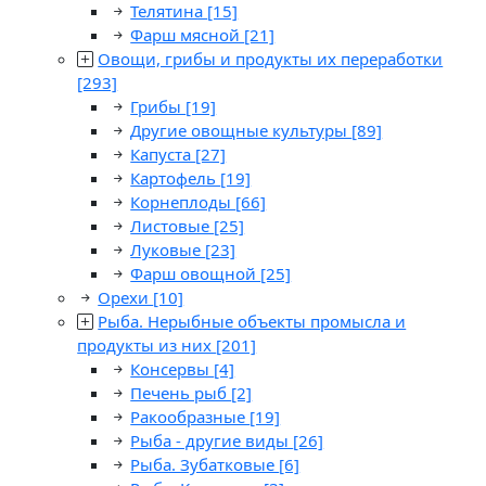
Телятина
[15]
Фарш мясной
[21]
Овощи, грибы и продукты их переработки
[293]
Грибы
[19]
Другие овощные культуры
[89]
Капуста
[27]
Картофель
[19]
Корнеплоды
[66]
Листовые
[25]
Луковые
[23]
Фарш овощной
[25]
Орехи
[10]
Рыба. Нерыбные объекты промысла и
продукты из них
[201]
Консервы
[4]
Печень рыб
[2]
Ракообразные
[19]
Рыба - другие виды
[26]
Рыба. Зубатковые
[6]