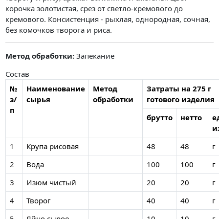
корочка золотистая, срез от светло-кремового до
кремового. Консистенция - рыхлая, однородная, сочная,
без комочков творога и риса.
Метод обработки:
Запекание
Состав
№
Наименование
Метод
Затраты на 275 г
з/
сырья
обработки
готового изделия
п
брутто
нетто
е
и
1
Крупа рисовая
48
48
г
2
Вода
100
100
г
3
Изюм чистый
20
20
г
4
Творог
40
40
г
5
Яйцо сырое
10
10
г