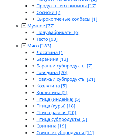
Продукты из свинины
[17]
Сосиски
[2]
Сырокопченые колбасы
[1]
Мучное
[77]
Полуфабрикаты
[6]
Тесто
[63]
Мясо
[183]
Лосятина
[1]
Баранина
[13]
Бараньи субпродукты
[7]
Говядина
[20]
Говяжьи субпродукты
[21]
Козлятина
[5]
Кролятина
[2]
Птица (индейка)
[5]
Птица (куры)
[18]
Птица разная
[20]
Птица субпродукты
[5]
Свинина
[19]
Свиные субпродукты
[11]