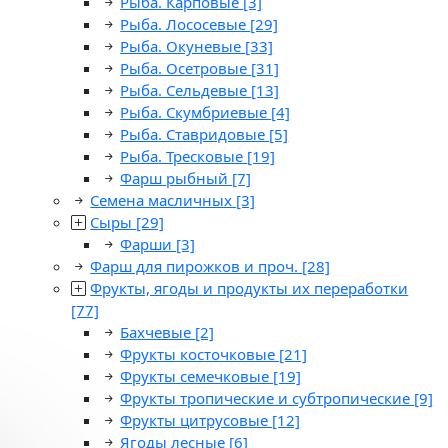
Рыба. Карповые
[3]
Рыба. Лососевые
[29]
Рыба. Окуневые
[33]
Рыба. Осетровые
[31]
Рыба. Сельдевые
[13]
Рыба. Скумбриевые
[4]
Рыба. Ставридовые
[5]
Рыба. Тресковые
[19]
Фарш рыбный
[7]
Семена масличных
[3]
Сыры
[29]
Фарши
[3]
Фарш для пирожков и проч.
[28]
Фрукты, ягоды и продукты их переработки
[77]
Бахчевые
[2]
Фрукты косточковые
[21]
Фрукты семечковые
[19]
Фрукты тропические и субтропические
[9]
Фрукты цитрусовые
[12]
Ягоды лесные
[6]