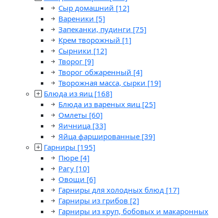
Сыр домашний
[12]
Вареники
[5]
Запеканки, пудинги
[75]
Крем творожный
[1]
Сырники
[12]
Творог
[9]
Творог обжаренный
[4]
Творожная масса, сырки
[19]
Блюда из яиц
[168]
Блюда из вареных яиц
[25]
Омлеты
[60]
Яичница
[33]
Яйца фаршированные
[39]
Гарниры
[195]
Пюре
[4]
Рагу
[10]
Овощи
[6]
Гарниры для холодных блюд
[17]
Гарниры из грибов
[2]
Гарниры из круп, бобовых и макаронных