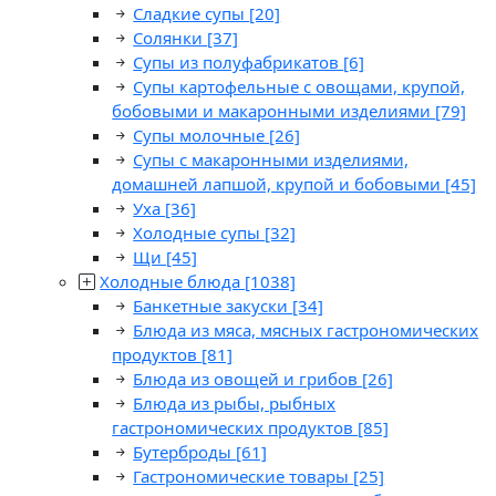
Сладкие супы
[20]
Солянки
[37]
Супы из полуфабрикатов
[6]
Супы картофельные с овощами, крупой,
бобовыми и макаронными изделиями
[79]
Супы молочные
[26]
Супы с макаронными изделиями,
домашней лапшой, крупой и бобовыми
[45]
Уха
[36]
Холодные супы
[32]
Щи
[45]
Холодные блюда
[1038]
Банкетные закуски
[34]
Блюда из мяса, мясных гастрономических
продуктов
[81]
Блюда из овощей и грибов
[26]
Блюда из рыбы, рыбных
гастрономических продуктов
[85]
Бутерброды
[61]
Гастрономические товары
[25]