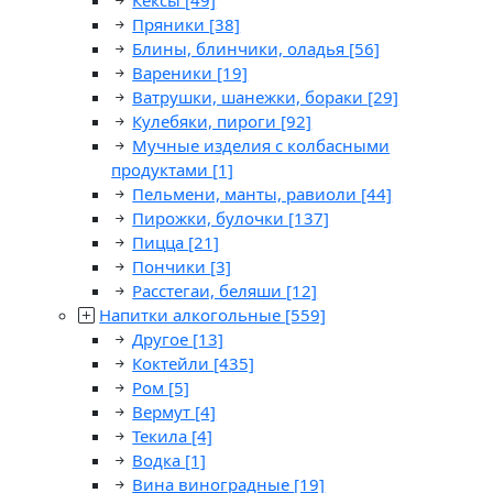
Кексы
[49]
Пряники
[38]
Блины, блинчики, оладья
[56]
Вареники
[19]
Ватрушки, шанежки, бораки
[29]
Кулебяки, пироги
[92]
Мучные изделия с колбасными
продуктами
[1]
Пельмени, манты, равиоли
[44]
Пирожки, булочки
[137]
Пицца
[21]
Пончики
[3]
Расстегаи, беляши
[12]
Напитки алкогольные
[559]
Другое
[13]
Коктейли
[435]
Ром
[5]
Вермут
[4]
Текила
[4]
Водка
[1]
Вина виноградные
[19]