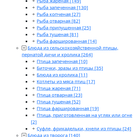
Рыба жареная
[149]
Рыба запеченная
[130]
Рыба копченая
[27]
Рыба отварная
[82]
Рыба припущенная
[25]
Рыба тушеная
[81]
Рыба фаршированная
[14]
Блюда из сельскохозяйственной птицы,
пернатой дичи и кролика
[264]
Птица запеченная
[10]
Биточки, зразы из птицы
[35]
Блюда из кролика
[11]
Котлеты из мяса птиц
[17]
Птица жареная
[71]
Птица отварная
[23]
Птица тушеная
[52]
Птица фаршированная
[19]
Птица, приготовленная на углях или огне
[2]
Суфле, фрикадельки, кнели из птицы
[24]
Блюда из творога
[140]