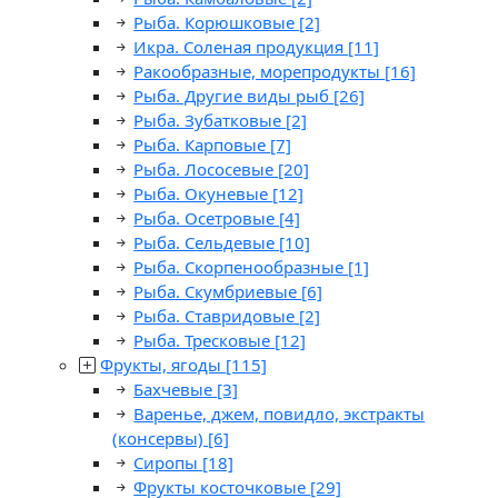
Рыба. Корюшковые
[2]
Икра. Соленая продукция
[11]
Ракообразные, морепродукты
[16]
Рыба. Другие виды рыб
[26]
Рыба. Зубатковые
[2]
Рыба. Карповые
[7]
Рыба. Лососевые
[20]
Рыба. Окуневые
[12]
Рыба. Осетровые
[4]
Рыба. Сельдевые
[10]
Рыба. Скорпенообразные
[1]
Рыба. Скумбриевые
[6]
Рыба. Ставридовые
[2]
Рыба. Тресковые
[12]
Фрукты, ягоды
[115]
Бахчевые
[3]
Варенье, джем, повидло, экстракты
(консервы)
[6]
Сиропы
[18]
Фрукты косточковые
[29]