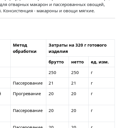
е для отварных макарон и пассерованных овощей,
й. Консистенция - макароны и овощи мягкие.
Метод
Затраты на 320 г готового
обработки
изделия
брутто
нетто
ед. изм.
250
250
г
Пассерование
21
21
г
й
Прогревание
20
20
г
Пассерование
20
20
г
Пассерование
20
20
г