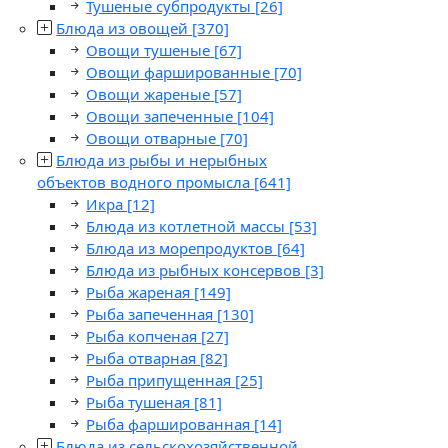
Тушеные субпродукты
[26]
Блюда из овощей
[370]
Овощи тушеные
[67]
Овощи фаршированные
[70]
Овощи жареные
[57]
Овощи запеченные
[104]
Овощи отварные
[70]
Блюда из рыбы и нерыбных
объектов водного промысла
[641]
Икра
[12]
Блюда из котлетной массы
[53]
Блюда из морепродуктов
[64]
Блюда из рыбных консервов
[3]
Рыба жареная
[149]
Рыба запеченная
[130]
Рыба копченая
[27]
Рыба отварная
[82]
Рыба припущенная
[25]
Рыба тушеная
[81]
Рыба фаршированная
[14]
Блюда из сельскохозяйственной