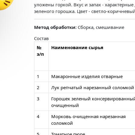
уложены горкой. Вкус и запах - характерны
зеленого горошка. Цвет - светло-коричневы
Метод обработки:
Сборка, смешивание
Состав
№
Наименование сырья
з/п
1
Макаронные изделия отварные
2
Лук репчатый нарезанный соломкой
3
Горошек зеленый консервированны
очищенный
4
Морковь очищенная нарезанная
соломкой
5
Томатное пюре