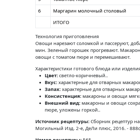
6
Маргарин молочный столовый
ИТОГО
Технология приготовления
Овощи нарезают соломкой и пассеруют, доб
мин. Зеленый горошек прогревают. Макаро
овощи с томатом пюре и перемешивают.
Характеристики готового блюда или издели
Цвет:
светло-коричневый..
Вкус:
характерные для отварных макарон
Запах:
характерные для отварных макар
Консистенция:
макароны и овощи мягки
Внешний вид:
макароны и овощи сохра
пюре, уложены горкой..
Источник рецептуры:
Сборник рецептур на
Могильный Изд. 2-е, ДеЛи плюс, 2016. - 888
Номер рецептуры:
565