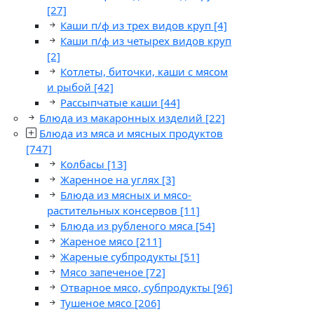
[27]
Каши п/ф из трех видов круп
[4]
Каши п/ф из четырех видов круп
[2]
Котлеты, биточки, каши с мясом
и рыбой
[42]
Рассыпчатые каши
[44]
Блюда из макаронных изделий
[22]
Блюда из мяса и мясных продуктов
[747]
Колбасы
[13]
Жаренное на углях
[3]
Блюда из мясных и мясо-
растительных консервов
[11]
Блюда из рубленого мяса
[54]
Жареное мясо
[211]
Жареные субпродукты
[51]
Мясо запеченое
[72]
Отварное мясо, субпродукты
[96]
Тушеное мясо
[206]