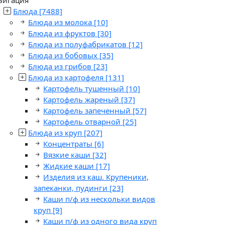
Блюда
[7488]
Блюда из молока
[10]
Блюда из фруктов
[30]
Блюда из полуфабрикатов
[12]
Блюда из бобовых
[35]
Блюда из грибов
[23]
Блюда из картофеля
[131]
Картофель тушенный
[10]
Картофель жареный
[37]
Картофель запеченный
[57]
Картофель отварной
[25]
Блюда из круп
[207]
Концентраты
[6]
Вязкие каши
[32]
Жидкие каши
[17]
Изделия из каш. Крупеники,
запеканки, пудинги
[23]
Каши п/ф из нескольки видов
круп
[9]
Каши п/ф из одного вида круп