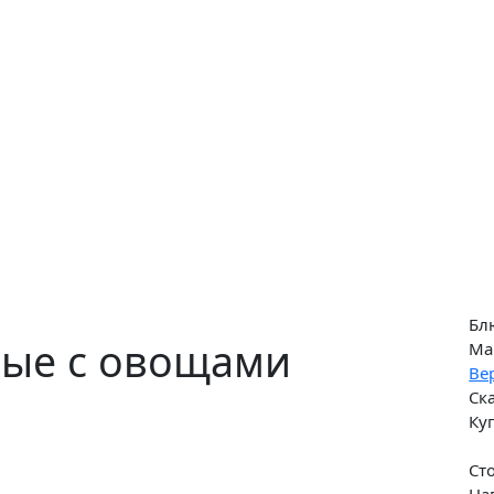
Бл
ые с овощами
Ма
Ве
Ск
Ку
Ст
На