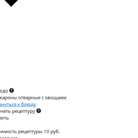
юдо
кароны отварные с овощами
рнуться к блюду
ачать рецептуру
пить
оимость рецептуры 10 руб.
вигация