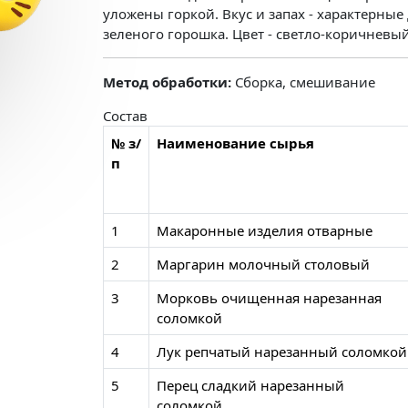
уложены горкой. Вкус и запах - характерны
зеленого горошка. Цвет - светло-коричневы
Метод обработки:
Сборка, смешивание
Состав
№ з/
Наименование сырья
п
1
Макаронные изделия отварные
2
Маргарин молочный столовый
3
Морковь очищенная нарезанная
соломкой
4
Лук репчатый нарезанный соломкой
5
Перец сладкий нарезанный
соломкой