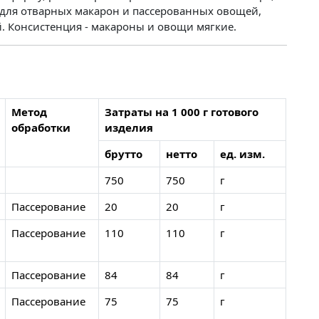
е для отварных макарон и пассерованных овощей,
й. Консистенция - макароны и овощи мягкие.
Метод
Затраты на 1 000 г готового
обработки
изделия
брутто
нетто
ед. изм.
750
750
г
Пассерование
20
20
г
Пассерование
110
110
г
Пассерование
84
84
г
Пассерование
75
75
г