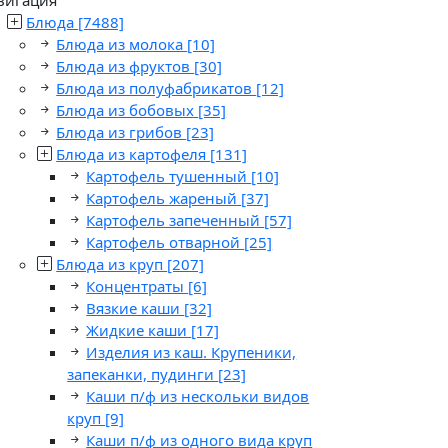
Блюда
[7488]
Блюда из молока
[10]
Блюда из фруктов
[30]
Блюда из полуфабрикатов
[12]
Блюда из бобовых
[35]
Блюда из грибов
[23]
Блюда из картофеля
[131]
Картофель тушенный
[10]
Картофель жареный
[37]
Картофель запеченный
[57]
Картофель отварной
[25]
Блюда из круп
[207]
Концентраты
[6]
Вязкие каши
[32]
Жидкие каши
[17]
Изделия из каш. Крупеники,
запеканки, пудинги
[23]
Каши п/ф из нескольки видов
круп
[9]
Каши п/ф из одного вида круп