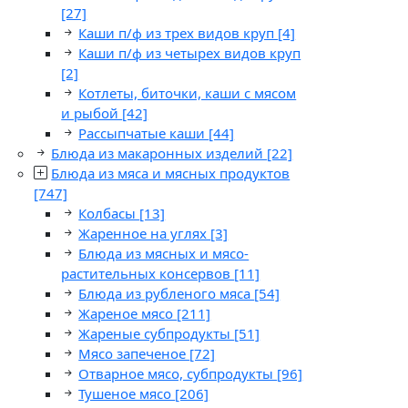
[27]
Каши п/ф из трех видов круп
[4]
Каши п/ф из четырех видов круп
[2]
Котлеты, биточки, каши с мясом
и рыбой
[42]
Рассыпчатые каши
[44]
Блюда из макаронных изделий
[22]
Блюда из мяса и мясных продуктов
[747]
Колбасы
[13]
Жаренное на углях
[3]
Блюда из мясных и мясо-
растительных консервов
[11]
Блюда из рубленого мяса
[54]
Жареное мясо
[211]
Жареные субпродукты
[51]
Мясо запеченое
[72]
Отварное мясо, субпродукты
[96]
Тушеное мясо
[206]