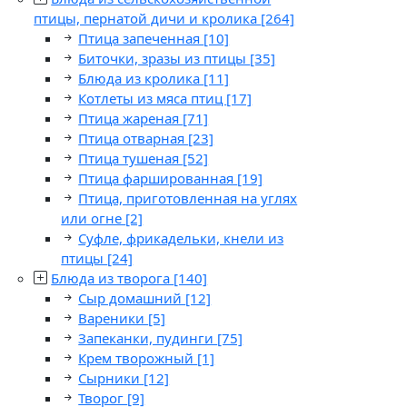
птицы, пернатой дичи и кролика
[264]
Птица запеченная
[10]
Биточки, зразы из птицы
[35]
Блюда из кролика
[11]
Котлеты из мяса птиц
[17]
Птица жареная
[71]
Птица отварная
[23]
Птица тушеная
[52]
Птица фаршированная
[19]
Птица, приготовленная на углях
или огне
[2]
Суфле, фрикадельки, кнели из
птицы
[24]
Блюда из творога
[140]
Сыр домашний
[12]
Вареники
[5]
Запеканки, пудинги
[75]
Крем творожный
[1]
Сырники
[12]
Творог
[9]