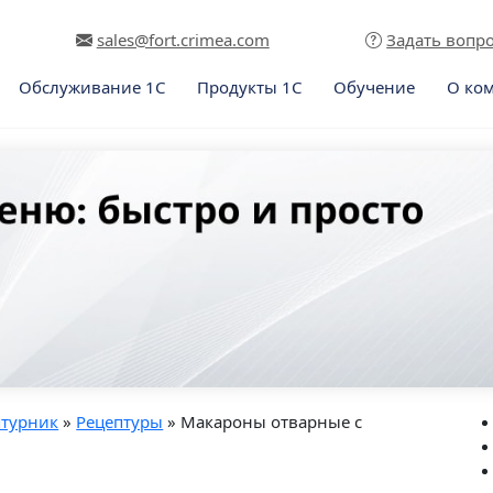
sales@fort.crimea.com
Задать вопр
Обслуживание 1С
Продукты 1С
Обучение
О ко
птурник
»
Рецептуры
» Макароны отварные с