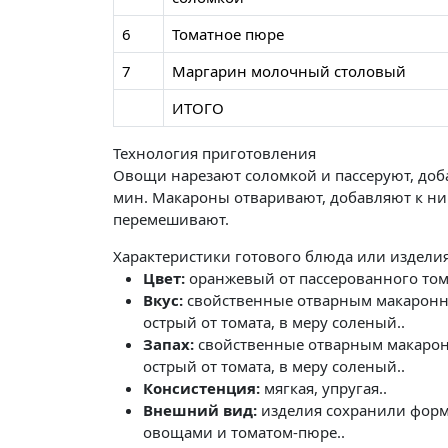
6
Томатное пюре
7
Маргарин молочный столовый
ИТОГО
Технология приготовления
Овощи нарезают соломкой и пассеруют, доб
мин. Макароны отваривают, добавляют к н
перемешивают.
Характеристики готового блюда или издели
Цвет:
оранжевый от пассерованного том
Вкус:
свойственные отварным макаронны
острый от томата, в меру соленый..
Запах:
свойственные отварным макарон
острый от томата, в меру соленый..
Консистенция:
мягкая, упругая..
Внешний вид:
изделия сохранили форм
овощами и томатом-пюре..