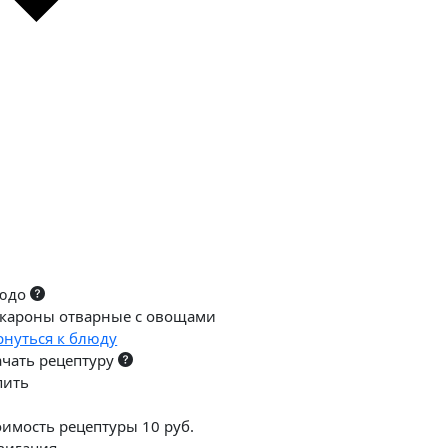
юдо
кароны отварные с овощами
рнуться к блюду
ачать рецептуру
пить
оимость рецептуры 10 руб.
вигация