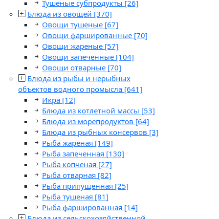
Тушеные субпродукты
[26]
Блюда из овощей
[370]
Овощи тушеные
[67]
Овощи фаршированные
[70]
Овощи жареные
[57]
Овощи запеченные
[104]
Овощи отварные
[70]
Блюда из рыбы и нерыбных
объектов водного промысла
[641]
Икра
[12]
Блюда из котлетной массы
[53]
Блюда из морепродуктов
[64]
Блюда из рыбных консервов
[3]
Рыба жареная
[149]
Рыба запеченная
[130]
Рыба копченая
[27]
Рыба отварная
[82]
Рыба припущенная
[25]
Рыба тушеная
[81]
Рыба фаршированная
[14]
Блюда из сельскохозяйственной