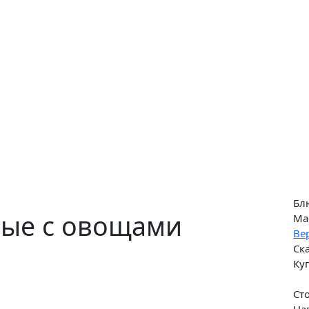
Бл
ые с овощами
Ма
Ве
Ск
Ку
Ст
На