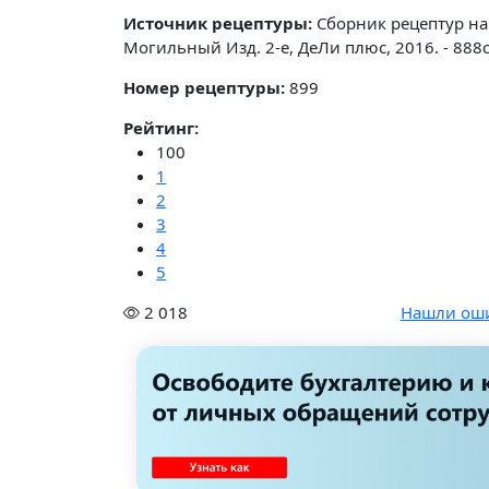
Источник рецептуры:
Сборник рецептур на
Могильный Изд. 2-е, ДеЛи плюс, 2016. - 888
Номер рецептуры:
899
Рейтинг:
100
1
2
3
4
5
2 018
Нашли ош