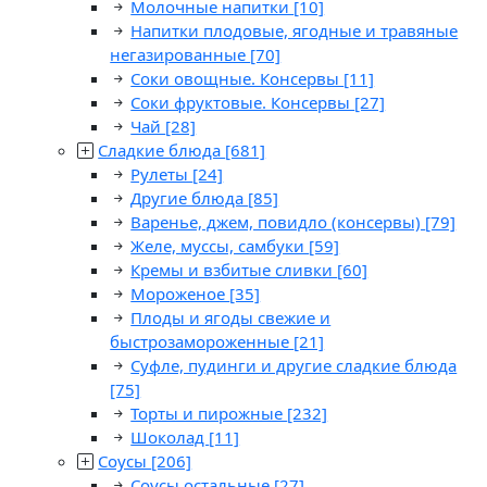
Молочные напитки
[10]
Напитки плодовые, ягодные и травяные
негазированные
[70]
Соки овощные. Консервы
[11]
Соки фруктовые. Консервы
[27]
Чай
[28]
Сладкие блюда
[681]
Рулеты
[24]
Другие блюда
[85]
Варенье, джем, повидло (консервы)
[79]
Желе, муссы, самбуки
[59]
Кремы и взбитые сливки
[60]
Мороженое
[35]
Плоды и ягоды свежие и
быстрозамороженные
[21]
Суфле, пудинги и другие сладкие блюда
[75]
Торты и пирожные
[232]
Шоколад
[11]
Соусы
[206]
Соусы остальные
[27]