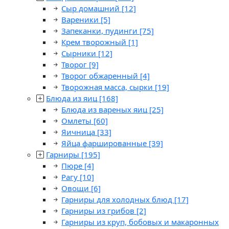
Сыр домашний
[12]
Вареники
[5]
Запеканки, пудинги
[75]
Крем творожный
[1]
Сырники
[12]
Творог
[9]
Творог обжаренный
[4]
Творожная масса, сырки
[19]
Блюда из яиц
[168]
Блюда из вареных яиц
[25]
Омлеты
[60]
Яичница
[33]
Яйца фаршированные
[39]
Гарниры
[195]
Пюре
[4]
Рагу
[10]
Овощи
[6]
Гарниры для холодных блюд
[17]
Гарниры из грибов
[2]
Гарниры из круп, бобовых и макаронных