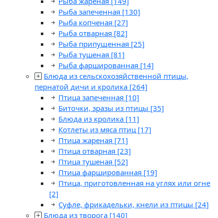
Рыба жареная
[149]
Рыба запеченная
[130]
Рыба копченая
[27]
Рыба отварная
[82]
Рыба припущенная
[25]
Рыба тушеная
[81]
Рыба фаршированная
[14]
Блюда из сельскохозяйственной птицы,
пернатой дичи и кролика
[264]
Птица запеченная
[10]
Биточки, зразы из птицы
[35]
Блюда из кролика
[11]
Котлеты из мяса птиц
[17]
Птица жареная
[71]
Птица отварная
[23]
Птица тушеная
[52]
Птица фаршированная
[19]
Птица, приготовленная на углях или огне
[2]
Суфле, фрикадельки, кнели из птицы
[24]
Блюда из творога
[140]