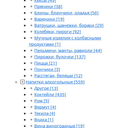
Кексы
[49]
Пряники
[38]
Блины, блинчики, оладья
[56]
Вареники
[19]
Ватрушки, шанежки, бораки
[29]
Кулебяки, пироги
[92]
Мучные изделия с колбасными
продуктами
[1]
Пельмени, манты, равиоли
[44]
Пирожки, булочки
[137]
Пицца
[21]
Пончики
[3]
Расстегаи, беляши
[12]
Напитки алкогольные
[559]
Другое
[13]
Коктейли
[435]
Ром
[5]
Вермут
[4]
Текила
[4]
Водка
[1]
Вина виноградные
[19]