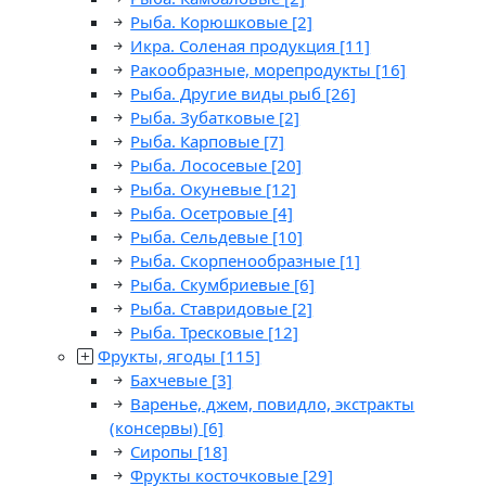
Рыба. Корюшковые
[2]
Икра. Соленая продукция
[11]
Ракообразные, морепродукты
[16]
Рыба. Другие виды рыб
[26]
Рыба. Зубатковые
[2]
Рыба. Карповые
[7]
Рыба. Лососевые
[20]
Рыба. Окуневые
[12]
Рыба. Осетровые
[4]
Рыба. Сельдевые
[10]
Рыба. Скорпенообразные
[1]
Рыба. Скумбриевые
[6]
Рыба. Ставридовые
[2]
Рыба. Тресковые
[12]
Фрукты, ягоды
[115]
Бахчевые
[3]
Варенье, джем, повидло, экстракты
(консервы)
[6]
Сиропы
[18]
Фрукты косточковые
[29]