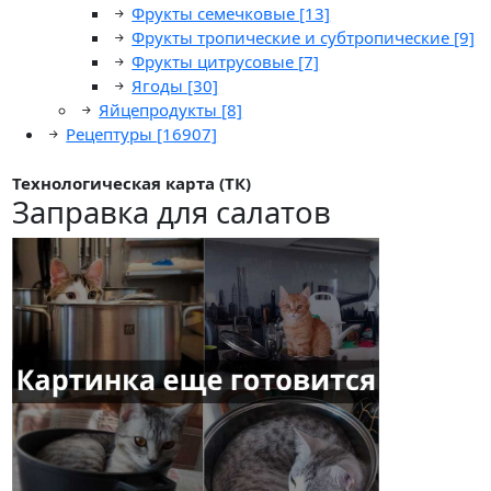
Фрукты семечковые
[13]
Фрукты тропические и субтропические
[9]
Фрукты цитрусовые
[7]
Ягоды
[30]
Яйцепродукты
[8]
Рецептуры
[16907]
Технологическая карта (ТК)
Заправка для салатов