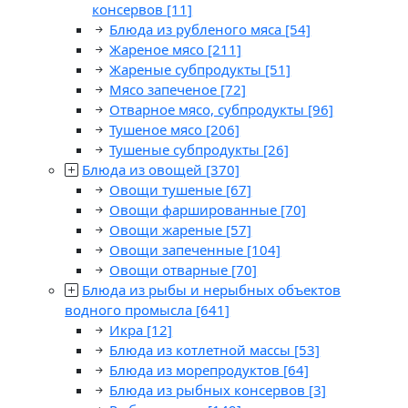
консервов
[11]
Блюда из рубленого мяса
[54]
Жареное мясо
[211]
Жареные субпродукты
[51]
Мясо запеченое
[72]
Отварное мясо, субпродукты
[96]
Тушеное мясо
[206]
Тушеные субпродукты
[26]
Блюда из овощей
[370]
Овощи тушеные
[67]
Овощи фаршированные
[70]
Овощи жареные
[57]
Овощи запеченные
[104]
Овощи отварные
[70]
Блюда из рыбы и нерыбных объектов
водного промысла
[641]
Икра
[12]
Блюда из котлетной массы
[53]
Блюда из морепродуктов
[64]
Блюда из рыбных консервов
[3]