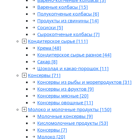
Варено-копченые колбасы
[3]
Вареные колбасы
[15]
Полукопченые колбасы
[6]
Продукты из свинины
[14]
Сосиски
[5]
Сырокопченые колбасы
[7]
Кондитерское сырье
[111]
Крема
[48]
Кондитерское сырье разное
[44]
Сахар
[8]
Шоколад и какао-порошок
[11]
Консервы
[71]
Консервы из рыбы и морепродуктов
[31]
Консервы из фруктов
[9]
Консервы мясные
[20]
Консервы овощные
[11]
Молоко и молочные продукты
[150]
Молочные консервы
[9]
Кисломолочные продукты
[53]
Консервы
[7]
Молоко
[20]