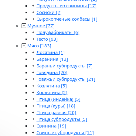
Продукты из свинины
[17]
Сосиски
[2]
Сырокопченые колбасы
[1]
Мучное
[77]
Полуфабрикаты
[6]
Тесто
[63]
Мясо
[183]
Лосятина
[1]
Баранина
[13]
Бараньи субпродукты
[7]
Говядина
[20]
Говяжьи субпродукты
[21]
Козлятина
[5]
Кролятина
[2]
Птица (индейка)
[5]
Птица (куры)
[18]
Птица разная
[20]
Птица субпродукты
[5]
Свинина
[19]
Свиные субпродукты
[11]