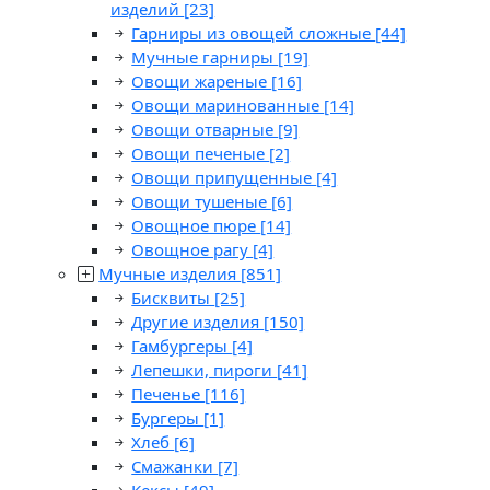
изделий
[23]
Гарниры из овощей сложные
[44]
Мучные гарниры
[19]
Овощи жареные
[16]
Овощи маринованные
[14]
Овощи отварные
[9]
Овощи печеные
[2]
Овощи припущенные
[4]
Овощи тушеные
[6]
Овощное пюре
[14]
Овощное рагу
[4]
Мучные изделия
[851]
Бисквиты
[25]
Другие изделия
[150]
Гамбургеры
[4]
Лепешки, пироги
[41]
Печенье
[116]
Бургеры
[1]
Хлеб
[6]
Смажанки
[7]