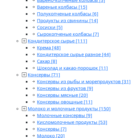
Варено-копченые колбасы
[3]
Вареные колбасы
[15]
Полукопченые колбасы
[6]
Продукты из свинины
[14]
Сосиски
[5]
Сырокопченые колбасы
[7]
Кондитерское сырье
[111]
Крема
[48]
Кондитерское сырье разное
[44]
Сахар
[8]
Шоколад и какао-порошок
[11]
Консервы
[71]
Консервы из рыбы и морепродуктов
[31]
Консервы из фруктов
[9]
Консервы мясные
[20]
Консервы овощные
[11]
Молоко и молочные продукты
[150]
Молочные консервы
[9]
Кисломолочные продукты
[53]
Консервы
[7]
Молоко
[20]