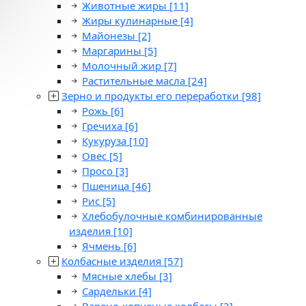
Животные жиры
[11]
Жиры кулинарные
[4]
Майонезы
[2]
Маргарины
[5]
Молочный жир
[7]
Растительные масла
[24]
Зерно и продукты его переработки
[98]
Рожь
[6]
Гречиха
[6]
Кукуруза
[10]
Овес
[5]
Просо
[3]
Пшеница
[46]
Рис
[5]
Хлебобулочные комбинированные
изделия
[10]
Ячмень
[6]
Колбасные изделия
[57]
Мясные хлебы
[3]
Сардельки
[4]