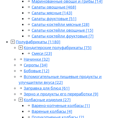
Маринованные овощи и грибы
[14]
Салаты овощные
[468]
Салаты мясные
[143]
Салаты фруктовые
[51]
Салаты-коктейли мясные
[28]
Салаты-коктейли овощные
[15]
Салаты-коктейли фруктовые
[7]
Полуфабрикаты
[1180]
Кондитерские полуфабрикаты
[75]
Смеси
[23]
Начинки
[32]
Сиропы
[34]
Бобовые
[12]
Вспомогательные пищевые продукты и
улучшители вкуса
[22]
Заправка для блюд
[61]
Зерно и продукты его переработки
[9]
Колбасные изделия
[27]
Варено-копченые колбасы
[1]
Вареные колбасы
[4]
Полукопченые колбасы
[2]