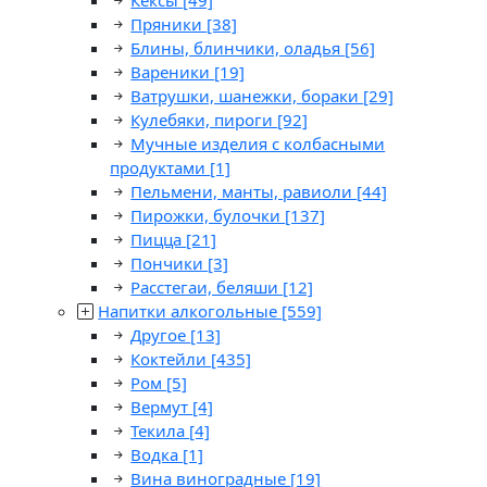
Кексы
[49]
Пряники
[38]
Блины, блинчики, оладья
[56]
Вареники
[19]
Ватрушки, шанежки, бораки
[29]
Кулебяки, пироги
[92]
Мучные изделия с колбасными
продуктами
[1]
Пельмени, манты, равиоли
[44]
Пирожки, булочки
[137]
Пицца
[21]
Пончики
[3]
Расстегаи, беляши
[12]
Напитки алкогольные
[559]
Другое
[13]
Коктейли
[435]
Ром
[5]
Вермут
[4]
Текила
[4]
Водка
[1]
Вина виноградные
[19]