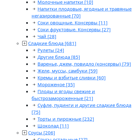
Молочные напитки
[10]
Напитки плодовые, ягодные и травяные
негазированные
[70]
Соки овощные. Консервы
[11]
Соки фруктовые. Консервы
[27]
Чай
[28]
Сладкие блюда
[681]
Рулеты
[24]
Другие блюда
[85]
Варенье, джем, повидло (консервы)
[79]
Желе, муссы, самбуки
[59]
Кремы и взбитые сливки
[60]
Мороженое
[35]
Плоды и ягоды свежие и
быстрозамороженные
[21]
Суфле, пудинги и другие сладкие блюда
[75]
Торты и пирожные
[232]
Шоколад
[11]
Соусы
[206]
Соусы остальные
[27]