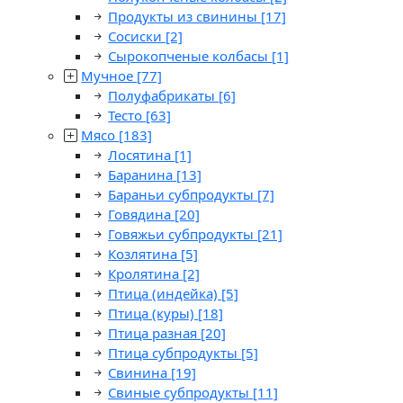
Продукты из свинины
[17]
Сосиски
[2]
Сырокопченые колбасы
[1]
Мучное
[77]
Полуфабрикаты
[6]
Тесто
[63]
Мясо
[183]
Лосятина
[1]
Баранина
[13]
Бараньи субпродукты
[7]
Говядина
[20]
Говяжьи субпродукты
[21]
Козлятина
[5]
Кролятина
[2]
Птица (индейка)
[5]
Птица (куры)
[18]
Птица разная
[20]
Птица субпродукты
[5]
Свинина
[19]
Свиные субпродукты
[11]