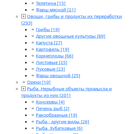
Телятина
[15]
Фарш мясной
[21]
Овощи, грибы и продукты их переработки
[293]
Грибы
[19]
Другие овощные культуры
[89]
Капуста
[27]
Картофель
[19]
Корнеплоды
[66]
Листовые
[25]
Луковые
[23]
Фарш овощной
[25]
Орехи
[10]
Рыба. Нерыбные объекты промысла и
продукты из них
[201]
Консервы
[4]
Печень рыб
[2]
Ракообразные
[19]
Рыба - другие виды
[26]
Рыба. Зубатковые
[6]