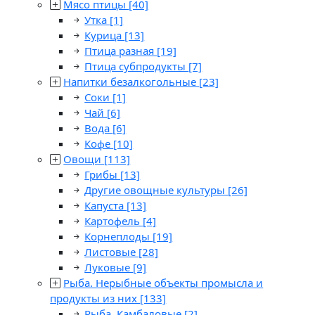
Мясо птицы
[40]
Утка
[1]
Курица
[13]
Птица разная
[19]
Птица субпродукты
[7]
Напитки безалкогольные
[23]
Соки
[1]
Чай
[6]
Вода
[6]
Кофе
[10]
Овощи
[113]
Грибы
[13]
Другие овощные культуры
[26]
Капуста
[13]
Картофель
[4]
Корнеплоды
[19]
Листовые
[28]
Луковые
[9]
Рыба. Нерыбные объекты промысла и
продукты из них
[133]
Рыба. Камбаловые
[2]