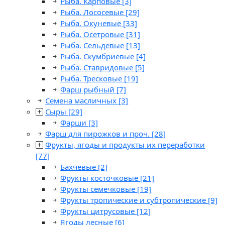
Рыба. Карповые
[3]
Рыба. Лососевые
[29]
Рыба. Окуневые
[33]
Рыба. Осетровые
[31]
Рыба. Сельдевые
[13]
Рыба. Скумбриевые
[4]
Рыба. Ставридовые
[5]
Рыба. Тресковые
[19]
Фарш рыбный
[7]
Семена масличных
[3]
Сыры
[29]
Фарши
[3]
Фарш для пирожков и проч.
[28]
Фрукты, ягоды и продукты их переработки
[77]
Бахчевые
[2]
Фрукты косточковые
[21]
Фрукты семечковые
[19]
Фрукты тропические и субтропические
[9]
Фрукты цитрусовые
[12]
Ягоды лесные
[6]