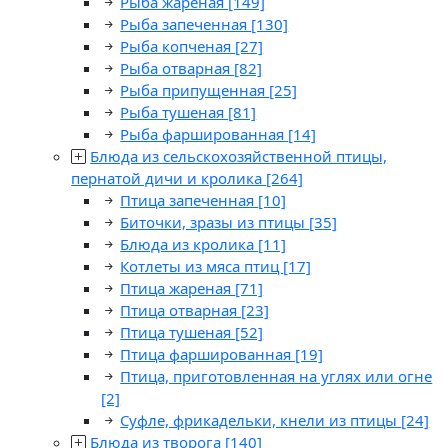
Рыба жареная
[149]
Рыба запеченная
[130]
Рыба копченая
[27]
Рыба отварная
[82]
Рыба припущенная
[25]
Рыба тушеная
[81]
Рыба фаршированная
[14]
Блюда из сельскохозяйственной птицы,
пернатой дичи и кролика
[264]
Птица запеченная
[10]
Биточки, зразы из птицы
[35]
Блюда из кролика
[11]
Котлеты из мяса птиц
[17]
Птица жареная
[71]
Птица отварная
[23]
Птица тушеная
[52]
Птица фаршированная
[19]
Птица, приготовленная на углях или огне
[2]
Суфле, фрикадельки, кнели из птицы
[24]
Блюда из творога
[140]