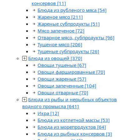
консервов
[11]
Блюда из рубленого мяса
[54]
Жареное мясо
[211]
Жареные субпродукты
[51]
Мясо запеченое
[72]
Отварное мясо, субпродукты
[96]
Тушеное мясо
[206]
Тушеные субпродукты
[26]
Блюда из овощей
[370]
Овощи тушеные
[67]
Овощи фаршированные
[70]
Овощи жареные
[57]
Овощи запеченные
[104]
Овощи отварные
[70]
Блюда из рыбы и нерыбных объектов
водного промысла
[641]
Икра
[12]
Блюда из котлетной массы
[53]
Блюда из морепродуктов
[64]
Блюда из рыбных консервов
[3]