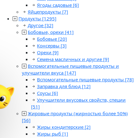
Ягоды садовые
[6]
Яйцепродукты
[7]
Продукты
[1295]
Другое
[32]
Бобовые, орехи
[41]
Бобовые
[20]
Консервы
[3]
Орехи
[9]
Семена масличных и другие
[9]
Вспомогательные пищевые продукты и
улучшители вкуса
[147]
Вспомогательные пищевые продукты
[78]
Заправка для блюд
[12]
Соусы
[6]
Улучшители вкусовых свойств, специи
[51]
Жировые продукты (жирностью более 50%)
[56]
Жиры кондитерские
[2]
Жиры рыб
[1]