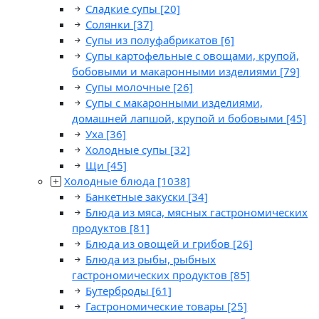
Сладкие супы
[20]
Солянки
[37]
Супы из полуфабрикатов
[6]
Супы картофельные с овощами, крупой,
бобовыми и макаронными изделиями
[79]
Супы молочные
[26]
Супы с макаронными изделиями,
домашней лапшой, крупой и бобовыми
[45]
Уха
[36]
Холодные супы
[32]
Щи
[45]
Холодные блюда
[1038]
Банкетные закуски
[34]
Блюда из мяса, мясных гастрономических
продуктов
[81]
Блюда из овощей и грибов
[26]
Блюда из рыбы, рыбных
гастрономических продуктов
[85]
Бутерброды
[61]
Гастрономические товары
[25]