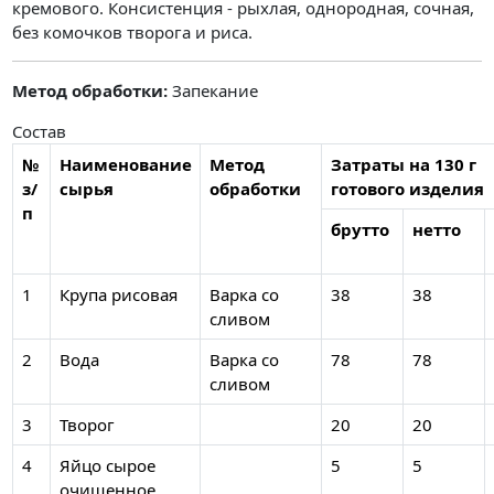
кремового. Консистенция - рыхлая, однородная, сочная,
без комочков творога и риса.
Метод обработки:
Запекание
Состав
№
Наименование
Метод
Затраты на 130 г
з/
сырья
обработки
готового изделия
п
брутто
нетто
1
Крупа рисовая
Варка со
38
38
сливом
2
Вода
Варка со
78
78
сливом
3
Творог
20
20
4
Яйцо сырое
5
5
очищенное