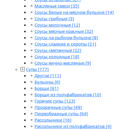
Масляные смеси
[35]
Соусы белые на мясном бульоне
[14]
Соусы грибные
[3]
Соусы молочные
[12]
Соусы мясные красные
[32]
Соусы на рыбном бульоне
[8]
Соусы сладкие и сиропы
[21]
Соусы сметанные
[22]
Соусы холодные
[18]
Соусы яично-масляные
[9]
Супы
[777]
Другое
[111]
Бульоны
[6]
Борщи
[61]
Борщи из полуфабрикатов
[10]
Горячие супы
[123]
Прозрачные супы
[49]
Пюреобразные супы
[64]
Рассольники
[16]
Рассольники из полуфабрикатов
[4]