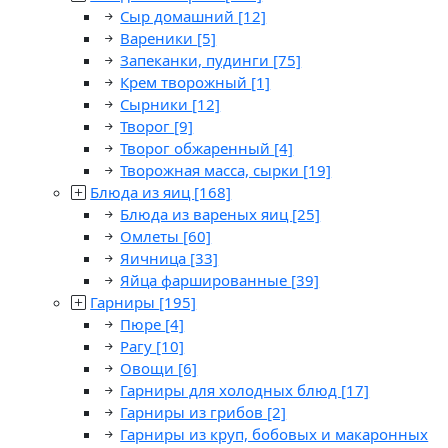
Сыр домашний
[12]
Вареники
[5]
Запеканки, пудинги
[75]
Крем творожный
[1]
Сырники
[12]
Творог
[9]
Творог обжаренный
[4]
Творожная масса, сырки
[19]
Блюда из яиц
[168]
Блюда из вареных яиц
[25]
Омлеты
[60]
Яичница
[33]
Яйца фаршированные
[39]
Гарниры
[195]
Пюре
[4]
Рагу
[10]
Овощи
[6]
Гарниры для холодных блюд
[17]
Гарниры из грибов
[2]
Гарниры из круп, бобовых и макаронных