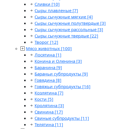
Сливки
[10]
Сыры плавленые
[7]
Сыры сычужные мягкие
[4]
Сыры сычужные полутвердые
[3]
Сыры сычужные рассольные
[3]
Сыры сычужные твердые
[22]
Творог
[12]
Мясо животных
[100]
Лосятина
[1]
Конина и Оленина
[3]
Баранина
[9]
Бараньи субпродукты
[9]
Говядина
[8]
Говяжьи субпродукты
[16]
Козлятина
[7]
Кости
[5]
Кролятина
[3]
Свинина
[17]
Свиные субпродукты
[11]
Телятина
[11]