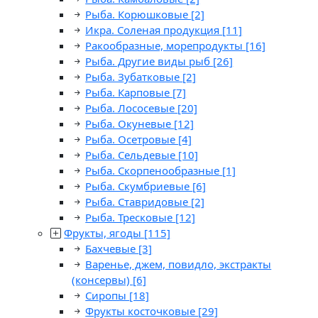
Рыба. Корюшковые
[2]
Икра. Соленая продукция
[11]
Ракообразные, морепродукты
[16]
Рыба. Другие виды рыб
[26]
Рыба. Зубатковые
[2]
Рыба. Карповые
[7]
Рыба. Лососевые
[20]
Рыба. Окуневые
[12]
Рыба. Осетровые
[4]
Рыба. Сельдевые
[10]
Рыба. Скорпенообразные
[1]
Рыба. Скумбриевые
[6]
Рыба. Ставридовые
[2]
Рыба. Тресковые
[12]
Фрукты, ягоды
[115]
Бахчевые
[3]
Варенье, джем, повидло, экстракты
(консервы)
[6]
Сиропы
[18]
Фрукты косточковые
[29]