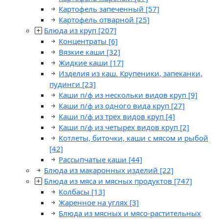
Картофель запеченный
[57]
Картофель отварной
[25]
Блюда из круп
[207]
Концентраты
[6]
Вязкие каши
[32]
Жидкие каши
[17]
Изделия из каш. Крупеники, запеканки,
пудинги
[23]
Каши п/ф из нескольки видов круп
[9]
Каши п/ф из одного вида круп
[27]
Каши п/ф из трех видов круп
[4]
Каши п/ф из четырех видов круп
[2]
Котлеты, биточки, каши с мясом и рыбой
[42]
Рассыпчатые каши
[44]
Блюда из макаронных изделий
[22]
Блюда из мяса и мясных продуктов
[747]
Колбасы
[13]
Жаренное на углях
[3]
Блюда из мясных и мясо-растительных