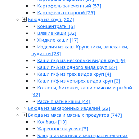
Картофель запеченный
[57]
Картофель отварной
[25]
Блюда из круп
[207]
Концентраты
[6]
Вязкие каши
[32]
Жидкие каши
[17]
Изделия из каш. Крупеники, запеканки,
пудинги
[23]
Каши п/ф из нескольки видов круп
[9]
Каши п/ф из одного вида круп
[27]
Каши п/ф из трех видов круп
[4]
Каши п/ф из четырех видов круп
[2]
Котлеты, биточки, каши с мясом и рыбой
[42]
Рассыпчатые каши
[44]
Блюда из макаронных изделий
[22]
Блюда из мяса и мясных продуктов
[747]
Колбасы
[13]
Жаренное на углях
[3]
Блюда из мясных и мясо-растительных