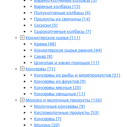
Варено-копченые колбасы
[3]
Вареные колбасы
[15]
Полукопченые колбасы
[6]
Продукты из свинины
[14]
Сосиски
[5]
Сырокопченые колбасы
[7]
Кондитерское сырье
[111]
Крема
[48]
Кондитерское сырье разное
[44]
Сахар
[8]
Шоколад и какао-порошок
[11]
Консервы
[71]
Консервы из рыбы и морепродуктов
[31]
Консервы из фруктов
[9]
Консервы мясные
[20]
Консервы овощные
[11]
Молоко и молочные продукты
[150]
Молочные консервы
[9]
Кисломолочные продукты
[53]
Консервы
[7]
Молоко
[20]