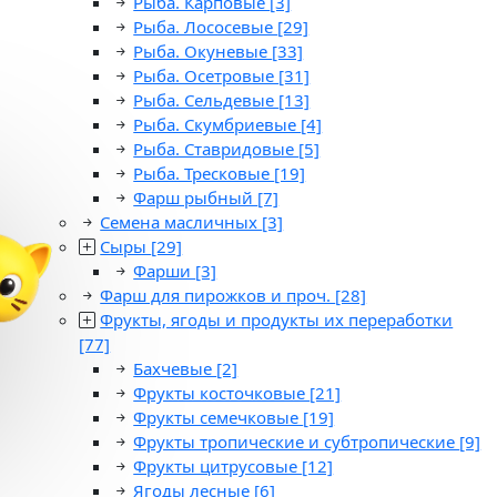
Рыба. Карповые
[3]
Рыба. Лососевые
[29]
Рыба. Окуневые
[33]
Рыба. Осетровые
[31]
Рыба. Сельдевые
[13]
Рыба. Скумбриевые
[4]
Рыба. Ставридовые
[5]
Рыба. Тресковые
[19]
Фарш рыбный
[7]
Семена масличных
[3]
Сыры
[29]
Фарши
[3]
Фарш для пирожков и проч.
[28]
Фрукты, ягоды и продукты их переработки
[77]
Бахчевые
[2]
Фрукты косточковые
[21]
Фрукты семечковые
[19]
Фрукты тропические и субтропические
[9]
Фрукты цитрусовые
[12]
Ягоды лесные
[6]