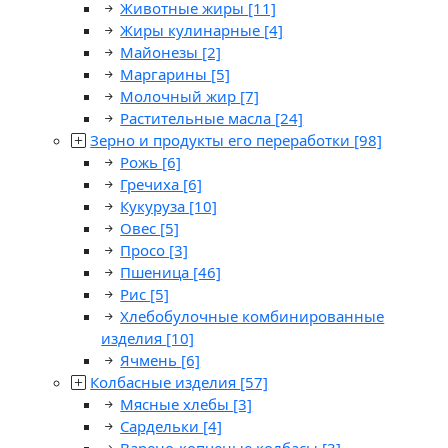
Животные жиры
[11]
Жиры кулинарные
[4]
Майонезы
[2]
Маргарины
[5]
Молочный жир
[7]
Растительные масла
[24]
Зерно и продукты его переработки
[98]
Рожь
[6]
Гречиха
[6]
Кукуруза
[10]
Овес
[5]
Просо
[3]
Пшеница
[46]
Рис
[5]
Хлебобулочные комбинированные
изделия
[10]
Ячмень
[6]
Колбасные изделия
[57]
Мясные хлебы
[3]
Сардельки
[4]