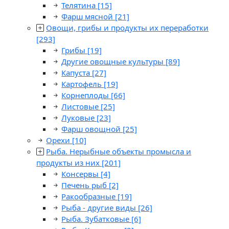
Телятина
[15]
Фарш мясной
[21]
Овощи, грибы и продукты их переработки
[293]
Грибы
[19]
Другие овощные культуры
[89]
Капуста
[27]
Картофель
[19]
Корнеплоды
[66]
Листовые
[25]
Луковые
[23]
Фарш овощной
[25]
Орехи
[10]
Рыба. Нерыбные объекты промысла и
продукты из них
[201]
Консервы
[4]
Печень рыб
[2]
Ракообразные
[19]
Рыба - другие виды
[26]
Рыба. Зубатковые
[6]