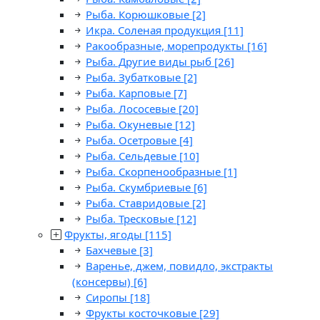
Рыба. Корюшковые
[2]
Икра. Соленая продукция
[11]
Ракообразные, морепродукты
[16]
Рыба. Другие виды рыб
[26]
Рыба. Зубатковые
[2]
Рыба. Карповые
[7]
Рыба. Лососевые
[20]
Рыба. Окуневые
[12]
Рыба. Осетровые
[4]
Рыба. Сельдевые
[10]
Рыба. Скорпенообразные
[1]
Рыба. Скумбриевые
[6]
Рыба. Ставридовые
[2]
Рыба. Тресковые
[12]
Фрукты, ягоды
[115]
Бахчевые
[3]
Варенье, джем, повидло, экстракты
(консервы)
[6]
Сиропы
[18]
Фрукты косточковые
[29]