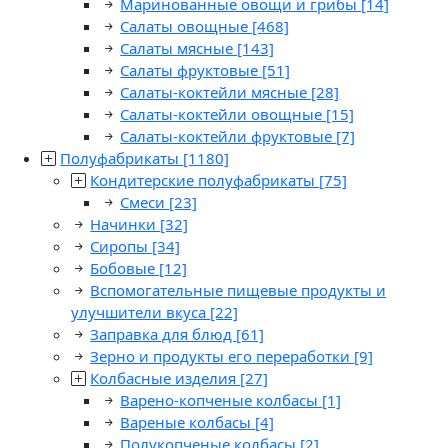
Маринованные овощи и грибы
[14]
Салаты овощные
[468]
Салаты мясные
[143]
Салаты фруктовые
[51]
Салаты-коктейли мясные
[28]
Салаты-коктейли овощные
[15]
Салаты-коктейли фруктовые
[7]
Полуфабрикаты
[1180]
Кондитерские полуфабрикаты
[75]
Смеси
[23]
Начинки
[32]
Сиропы
[34]
Бобовые
[12]
Вспомогательные пищевые продукты и
улучшители вкуса
[22]
Заправка для блюд
[61]
Зерно и продукты его переработки
[9]
Колбасные изделия
[27]
Варено-копченые колбасы
[1]
Вареные колбасы
[4]
Полукопченые колбасы
[2]