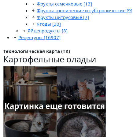
Фрукты семечковые
[13]
Фрукты тропические и субтропические
[9]
Фрукты цитрусовые
[7]
Ягоды
[30]
Яйцепродукты
[8]
Рецептуры
[16907]
Технологическая карта (ТК)
Картофельные оладьи