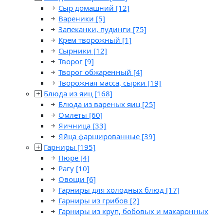
Сыр домашний
[12]
Вареники
[5]
Запеканки, пудинги
[75]
Крем творожный
[1]
Сырники
[12]
Творог
[9]
Творог обжаренный
[4]
Творожная масса, сырки
[19]
Блюда из яиц
[168]
Блюда из вареных яиц
[25]
Омлеты
[60]
Яичница
[33]
Яйца фаршированные
[39]
Гарниры
[195]
Пюре
[4]
Рагу
[10]
Овощи
[6]
Гарниры для холодных блюд
[17]
Гарниры из грибов
[2]
Гарниры из круп, бобовых и макаронных