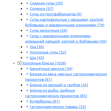
Сладкие супы
[20]
Солянки
[37]
Супы из полуфабрикатов
[6]
Супы картофельные с овощами, крупой,
бобовыми и макаронными изделиями
[79]
Супы молочные
[26]
Супы с макаронными изделиями,
домашней лапшой, крупой и бобовыми
[45]
Уха
[36]
Холодные супы
[32]
Щи
[45]
Холодные блюда
[1038]
Банкетные закуски
[34]
Блюда из мяса, мясных гастрономических
продуктов
[81]
Блюда из овощей и грибов
[26]
Блюда из рыбы, рыбных
гастрономических продуктов
[85]
Бутерброды
[61]
Гастрономические товары
[25]