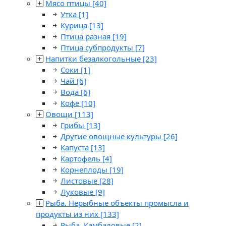
Мясо птицы
[40]
Утка
[1]
Курица
[13]
Птица разная
[19]
Птица субпродукты
[7]
Напитки безалкогольные
[23]
Соки
[1]
Чай
[6]
Вода
[6]
Кофе
[10]
Овощи
[113]
Грибы
[13]
Другие овощные культуры
[26]
Капуста
[13]
Картофель
[4]
Корнеплоды
[19]
Листовые
[28]
Луковые
[9]
Рыба. Нерыбные объекты промысла и
продукты из них
[133]
Рыба. Камбаловые
[2]