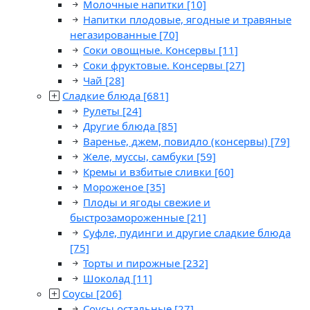
Молочные напитки
[10]
Напитки плодовые, ягодные и травяные
негазированные
[70]
Соки овощные. Консервы
[11]
Соки фруктовые. Консервы
[27]
Чай
[28]
Сладкие блюда
[681]
Рулеты
[24]
Другие блюда
[85]
Варенье, джем, повидло (консервы)
[79]
Желе, муссы, самбуки
[59]
Кремы и взбитые сливки
[60]
Мороженое
[35]
Плоды и ягоды свежие и
быстрозамороженные
[21]
Суфле, пудинги и другие сладкие блюда
[75]
Торты и пирожные
[232]
Шоколад
[11]
Соусы
[206]
Соусы остальные
[27]