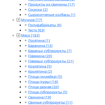
Продукты из свинины
[17]
Сосиски
[2]
Сырокопченые колбасы
[1]
Мучное
[77]
Полуфабрикаты
[6]
Тесто
[63]
Мясо
[183]
Лосятина
[1]
Баранина
[13]
Бараньи субпродукты
[7]
Говядина
[20]
Говяжьи субпродукты
[21]
Козлятина
[5]
Кролятина
[2]
Птица (индейка)
[5]
Птица (куры)
[18]
Птица разная
[20]
Птица субпродукты
[5]
Свинина
[19]
Свиные субпродукты
[11]