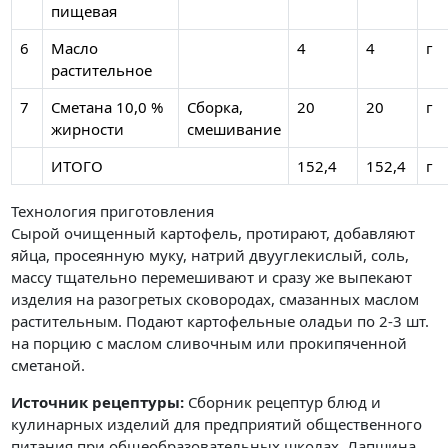
пищевая
6
Масло
4
4
г
растительное
7
Сметана 10,0 %
Сборка,
20
20
г
жирности
смешивание
ИТОГО
152,4
152,4
г
Технология приготовления
Сырой очищенный картофель, протирают, добавляют
яйца, просеянную муку, натрий двууглекислый, соль,
массу тщательно перемешивают и сразу же выпекают
изделия на разогретых сковородах, смазанных маслом
растительным. Подают картофельные оладьи по 2-3 шт.
на порцию с маслом сливочным или прокипяченной
сметаной.
Источник рецептуры:
Сборник рецептур блюд и
кулинарных изделий для предприятий общественного
питания при общеобразовательных школах. Лапшина