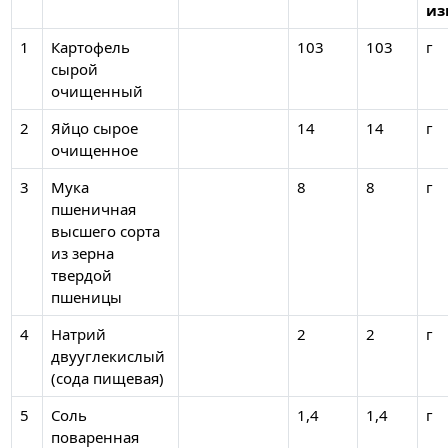
из
1
Картофель
103
103
г
сырой
очищенный
2
Яйцо сырое
14
14
г
очищенное
3
Мука
8
8
г
пшеничная
высшего сорта
из зерна
твердой
пшеницы
4
Натрий
2
2
г
двууглекислый
(сода пищевая)
5
Соль
1,4
1,4
г
поваренная