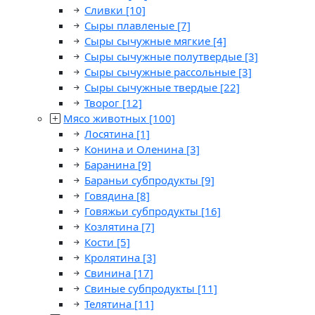
Сливки
[10]
Сыры плавленые
[7]
Сыры сычужные мягкие
[4]
Сыры сычужные полутвердые
[3]
Сыры сычужные рассольные
[3]
Сыры сычужные твердые
[22]
Творог
[12]
Мясо животных
[100]
Лосятина
[1]
Конина и Оленина
[3]
Баранина
[9]
Бараньи субпродукты
[9]
Говядина
[8]
Говяжьи субпродукты
[16]
Козлятина
[7]
Кости
[5]
Кролятина
[3]
Свинина
[17]
Свиные субпродукты
[11]
Телятина
[11]