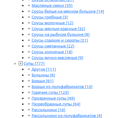
Масляные смеси
[35]
Соусы белые на мясном бульоне
[14]
Соусы грибные
[3]
Соусы молочные
[12]
Соусы мясные красные
[32]
Соусы на рыбном бульоне
[8]
Соусы сладкие и сиропы
[21]
Соусы сметанные
[22]
Соусы холодные
[18]
Соусы яично-масляные
[9]
Супы
[777]
Другое
[111]
Бульоны
[6]
Борщи
[61]
Борщи из полуфабрикатов
[10]
Горячие супы
[123]
Прозрачные супы
[49]
Пюреобразные супы
[64]
Рассольники
[16]
Рассольники из полуфабрикатов
[4]