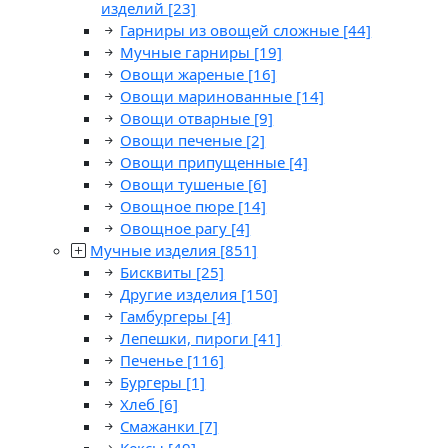
изделий
[23]
Гарниры из овощей сложные
[44]
Мучные гарниры
[19]
Овощи жареные
[16]
Овощи маринованные
[14]
Овощи отварные
[9]
Овощи печеные
[2]
Овощи припущенные
[4]
Овощи тушеные
[6]
Овощное пюре
[14]
Овощное рагу
[4]
Мучные изделия
[851]
Бисквиты
[25]
Другие изделия
[150]
Гамбургеры
[4]
Лепешки, пироги
[41]
Печенье
[116]
Бургеры
[1]
Хлеб
[6]
Смажанки
[7]