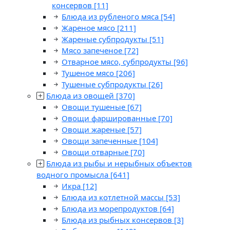
консервов
[11]
Блюда из рубленого мяса
[54]
Жареное мясо
[211]
Жареные субпродукты
[51]
Мясо запеченое
[72]
Отварное мясо, субпродукты
[96]
Тушеное мясо
[206]
Тушеные субпродукты
[26]
Блюда из овощей
[370]
Овощи тушеные
[67]
Овощи фаршированные
[70]
Овощи жареные
[57]
Овощи запеченные
[104]
Овощи отварные
[70]
Блюда из рыбы и нерыбных объектов
водного промысла
[641]
Икра
[12]
Блюда из котлетной массы
[53]
Блюда из морепродуктов
[64]
Блюда из рыбных консервов
[3]