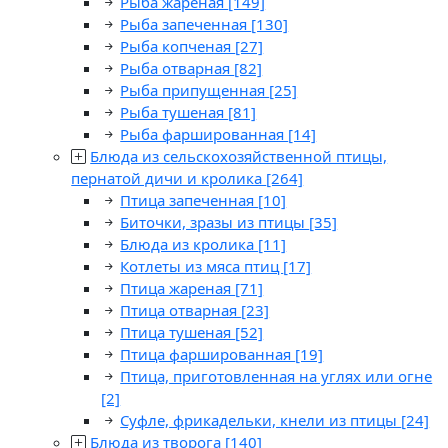
Рыба жареная
[149]
Рыба запеченная
[130]
Рыба копченая
[27]
Рыба отварная
[82]
Рыба припущенная
[25]
Рыба тушеная
[81]
Рыба фаршированная
[14]
Блюда из сельскохозяйственной птицы,
пернатой дичи и кролика
[264]
Птица запеченная
[10]
Биточки, зразы из птицы
[35]
Блюда из кролика
[11]
Котлеты из мяса птиц
[17]
Птица жареная
[71]
Птица отварная
[23]
Птица тушеная
[52]
Птица фаршированная
[19]
Птица, приготовленная на углях или огне
[2]
Суфле, фрикадельки, кнели из птицы
[24]
Блюда из творога
[140]