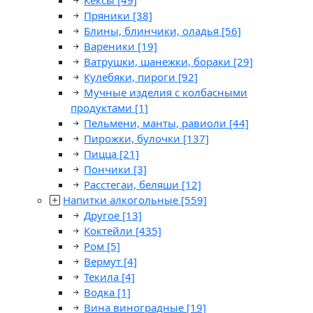
Кексы
[49]
Пряники
[38]
Блины, блинчики, оладья
[56]
Вареники
[19]
Ватрушки, шанежки, бораки
[29]
Кулебяки, пироги
[92]
Мучные изделия с колбасными
продуктами
[1]
Пельмени, манты, равиоли
[44]
Пирожки, булочки
[137]
Пицца
[21]
Пончики
[3]
Расстегаи, беляши
[12]
Напитки алкогольные
[559]
Другое
[13]
Коктейли
[435]
Ром
[5]
Вермут
[4]
Текила
[4]
Водка
[1]
Вина виноградные
[19]