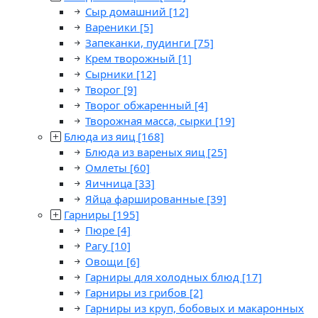
Сыр домашний
[12]
Вареники
[5]
Запеканки, пудинги
[75]
Крем творожный
[1]
Сырники
[12]
Творог
[9]
Творог обжаренный
[4]
Творожная масса, сырки
[19]
Блюда из яиц
[168]
Блюда из вареных яиц
[25]
Омлеты
[60]
Яичница
[33]
Яйца фаршированные
[39]
Гарниры
[195]
Пюре
[4]
Рагу
[10]
Овощи
[6]
Гарниры для холодных блюд
[17]
Гарниры из грибов
[2]
Гарниры из круп, бобовых и макаронных