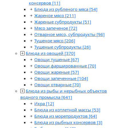
консервов
[11]
Блюда из рубленого мяса
[54]
Жареное мясо
[211]
Жареные субпродукты
[51]
Мясо запеченое
[72]
Отварное мясо, субпродукты
[96]
Тушеное мясо
[206]
Тушеные субпродукты
[26]
Блюда из овощей
[370]
Овощи тушеные
[67]
Овощи фаршированные
[70]
Овощи жареные
[57]
Овощи запеченные
[104]
Овощи отварные
[70]
Блюда из рыбы и нерыбных объектов
водного промысла
[641]
Икра
[12]
Блюда из котлетной массы
[53]
Блюда из морепродуктов
[64]
Блюда из рыбных консервов
[3]