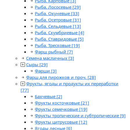
Рыба. Карповые
[3]
Рыба. Лососевые
[29]
Рыба. Окуневые
[33]
Рыба. Осетровые
[31]
Рыба. Сельдевые
[13]
Рыба. Скумбриевые
[4]
Рыба. Ставридовые
[5]
Рыба. Тресковые
[19]
Фарш рыбный
[7]
Семена масличных
[3]
Сыры
[29]
Фарши
[3]
Фарш для пирожков и проч.
[28]
Фрукты, ягоды и продукты их переработки
[77]
Бахчевые
[2]
Фрукты косточковые
[21]
Фрукты семечковые
[19]
Фрукты тропические и субтропические
[9]
Фрукты цитрусовые
[12]
Ягоды лесные
[6]