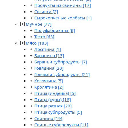
Продукты из свинины
[17]
Сосиски
[2]
Сырокопченые колбасы
[1]
Мучное
[77]
Полуфабрикаты
[6]
Тесто
[63]
Мясо
[183]
Лосятина
[1]
Баранина
[13]
Бараньи субпродукты
[7]
Говядина
[20]
Говяжьи субпродукты
[21]
Козлятина
[5]
Кролятина
[2]
Птица (индейка)
[5]
Птица (куры)
[18]
Птица разная
[20]
Птица субпродукты
[5]
Свинина
[19]
Свиные субпродукты
[11]