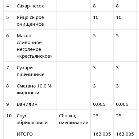
4
Сахар-песок
8
8
5
Яйцо сырое
10
10
очищенное
6
Масло
5
5
сливочное
несоленое
«Крестьянское»
7
Сухари
3
3
пшеничные
8
Сметана 10,0 %
3
3
жирности
9
Ванилин
0,005
0,005
10
Соус
Сборка,
25
25
абрикосовый
смешивание
ИТОГО
163,005
163,005