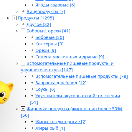
Ягоды садовые
[6]
Яйцепродукты
[7]
Продукты
[1295]
Другое
[32]
Бобовые, орехи
[41]
Бобовые
[20]
Консервы
[3]
Орехи
[9]
Семена масличных и другие
[9]
Вспомогательные пищевые продукты и
улучшители вкуса
[147]
Вспомогательные пищевые продукты
[78]
Заправка для блюд
[12]
Соусы
[6]
Улучшители вкусовых свойств, специи
[51]
Жировые продукты (жирностью более 50%)
[56]
Жиры кондитерские
[2]
Жиры рыб
[1]