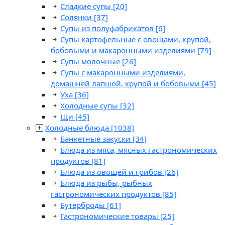
Сладкие супы
[20]
Солянки
[37]
Супы из полуфабрикатов
[6]
Супы картофельные с овощами, крупой,
бобовыми и макаронными изделиями
[79]
Супы молочные
[26]
Супы с макаронными изделиями,
домашней лапшой, крупой и бобовыми
[45]
Уха
[36]
Холодные супы
[32]
Щи
[45]
Холодные блюда
[1038]
Банкетные закуски
[34]
Блюда из мяса, мясных гастрономических
продуктов
[81]
Блюда из овощей и грибов
[26]
Блюда из рыбы, рыбных
гастрономических продуктов
[85]
Бутерброды
[61]
Гастрономические товары
[25]