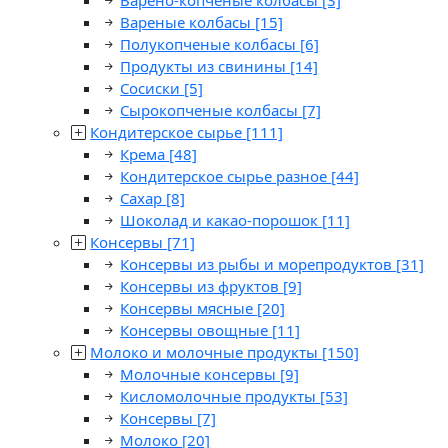
Варено-копченые колбасы
[3]
Вареные колбасы
[15]
Полукопченые колбасы
[6]
Продукты из свинины
[14]
Сосиски
[5]
Сырокопченые колбасы
[7]
Кондитерское сырье
[111]
Крема
[48]
Кондитерское сырье разное
[44]
Сахар
[8]
Шоколад и какао-порошок
[11]
Консервы
[71]
Консервы из рыбы и морепродуктов
[31]
Консервы из фруктов
[9]
Консервы мясные
[20]
Консервы овощные
[11]
Молоко и молочные продукты
[150]
Молочные консервы
[9]
Кисломолочные продукты
[53]
Консервы
[7]
Молоко
[20]