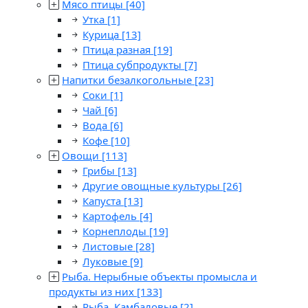
Мясо птицы
[40]
Утка
[1]
Курица
[13]
Птица разная
[19]
Птица субпродукты
[7]
Напитки безалкогольные
[23]
Соки
[1]
Чай
[6]
Вода
[6]
Кофе
[10]
Овощи
[113]
Грибы
[13]
Другие овощные культуры
[26]
Капуста
[13]
Картофель
[4]
Корнеплоды
[19]
Листовые
[28]
Луковые
[9]
Рыба. Нерыбные объекты промысла и
продукты из них
[133]
Рыба. Камбаловые
[2]