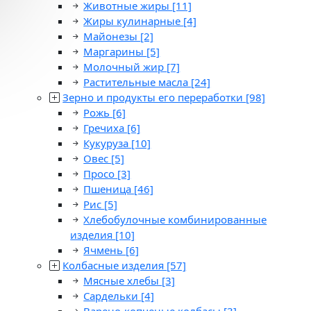
Животные жиры
[11]
Жиры кулинарные
[4]
Майонезы
[2]
Маргарины
[5]
Молочный жир
[7]
Растительные масла
[24]
Зерно и продукты его переработки
[98]
Рожь
[6]
Гречиха
[6]
Кукуруза
[10]
Овес
[5]
Просо
[3]
Пшеница
[46]
Рис
[5]
Хлебобулочные комбинированные
изделия
[10]
Ячмень
[6]
Колбасные изделия
[57]
Мясные хлебы
[3]
Сардельки
[4]