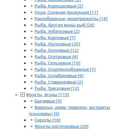
Рыба. Корюшковые
[2]
Икра. Соленая продукция
[11]
Ракообразные, морепродукты
[16]
Рыба. Другие виды рыб
[26]
Рыба. Зубатковые
[2]
Рыба. Карповые
[7]
Рыба. Лососевые
[20]
Рыба. Окуневые
[12]
Рыба. Осетровые
[4]
Рыба. Сельдевые
[10]
Рыба. Скорпенообразные
[1]
Рыба. Скумбриевые
[6]
Рыба. Ставридовые
[2]
Рыба. Тресковые
[12]
Фрукты, ягоды
[115]
Бахчевые
[3]
Варенье, джем, повидло, экстракты
(консервы)
[6]
Сиропы
[18]
Фрукты косточковые
[29]