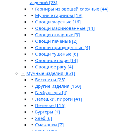
изделий
[23]
Гарниры из овощей сложные
[44]
Мучные гарниры
[19]
Овощи жареные
[16]
Овощи маринованные
[14]
Овощи отварные
[9]
Овощи печеные
[2]
Овощи припущенные
[4]
Овощи тушеные
[6]
Овощное пюре
[14]
Овощное рагу
[4]
Мучные изделия
[851]
Бисквиты
[25]
Другие изделия
[150]
Гамбургеры
[4]
Лепешки, пироги
[41]
Печенье
[116]
Бургеры
[1]
Хлеб
[6]
Смажанки
[7]