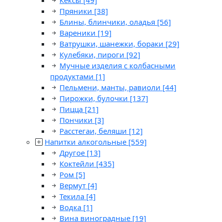
Кексы
[49]
Пряники
[38]
Блины, блинчики, оладья
[56]
Вареники
[19]
Ватрушки, шанежки, бораки
[29]
Кулебяки, пироги
[92]
Мучные изделия с колбасными
продуктами
[1]
Пельмени, манты, равиоли
[44]
Пирожки, булочки
[137]
Пицца
[21]
Пончики
[3]
Расстегаи, беляши
[12]
Напитки алкогольные
[559]
Другое
[13]
Коктейли
[435]
Ром
[5]
Вермут
[4]
Текила
[4]
Водка
[1]
Вина виноградные
[19]