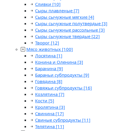
Сливки
[10]
Сыры плавленые
[7]
Сыры сычужные мягкие
[4]
Сыры сычужные полутвердые
[3]
Сыры сычужные рассольные
[3]
Сыры сычужные твердые
[22]
Творог
[12]
Мясо животных
[100]
Лосятина
[1]
Конина и Оленина
[3]
Баранина
[9]
Бараньи субпродукты
[9]
Говядина
[8]
Говяжьи субпродукты
[16]
Козлятина
[7]
Кости
[5]
Кролятина
[3]
Свинина
[17]
Свиные субпродукты
[11]
Телятина
[11]