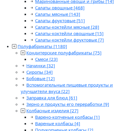
Маринованные овощи и грибы
[14]
Салаты овощные
[468]
Салаты мясные
[143]
Салаты фруктовые
[51]
Салаты-коктейли мясные
[28]
Салаты-коктейли овощные
[15]
Салаты-коктейли фруктовые
[7]
Полуфабрикаты
[1180]
Кондитерские полуфабрикаты
[75]
Смеси
[23]
Начинки
[32]
Сиропы
[34]
Бобовые
[12]
Вспомогательные пищевые продукты и
улучшители вкуса
[22]
Заправка для блюд
[61]
Зерно и продукты его переработки
[9]
Колбасные изделия
[27]
Варено-копченые колбасы
[1]
Вареные колбасы
[4]
Полукопченые колбасы
[2]