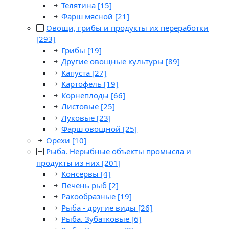
Телятина
[15]
Фарш мясной
[21]
Овощи, грибы и продукты их переработки
[293]
Грибы
[19]
Другие овощные культуры
[89]
Капуста
[27]
Картофель
[19]
Корнеплоды
[66]
Листовые
[25]
Луковые
[23]
Фарш овощной
[25]
Орехи
[10]
Рыба. Нерыбные объекты промысла и
продукты из них
[201]
Консервы
[4]
Печень рыб
[2]
Ракообразные
[19]
Рыба - другие виды
[26]
Рыба. Зубатковые
[6]