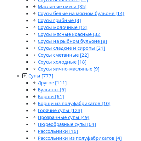
Масляные смеси
[35]
Соусы белые на мясном бульоне
[14]
Соусы грибные
[3]
Соусы молочные
[12]
Соусы мясные красные
[32]
Соусы на рыбном бульоне
[8]
Соусы сладкие и сиропы
[21]
Соусы сметанные
[22]
Соусы холодные
[18]
Соусы яично-масляные
[9]
Супы
[777]
Другое
[111]
Бульоны
[6]
Борщи
[61]
Борщи из полуфабрикатов
[10]
Горячие супы
[123]
Прозрачные супы
[49]
Пюреобразные супы
[64]
Рассольники
[16]
Рассольники из полуфабрикатов
[4]