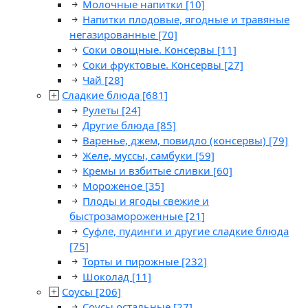
Молочные напитки
[10]
Напитки плодовые, ягодные и травяные
негазированные
[70]
Соки овощные. Консервы
[11]
Соки фруктовые. Консервы
[27]
Чай
[28]
Сладкие блюда
[681]
Рулеты
[24]
Другие блюда
[85]
Варенье, джем, повидло (консервы)
[79]
Желе, муссы, самбуки
[59]
Кремы и взбитые сливки
[60]
Мороженое
[35]
Плоды и ягоды свежие и
быстрозамороженные
[21]
Суфле, пудинги и другие сладкие блюда
[75]
Торты и пирожные
[232]
Шоколад
[11]
Соусы
[206]
Соусы остальные
[27]