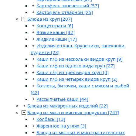
Картофель запеченный
[57]
Картофель отварной
[25]
Блюда из круп
[207]
Концентраты
[6]
Вязкие каши
[32]
Жидкие каши
[17]
Изделия из каш. Крупеники, запеканки,
пудинги
[23]
Каши п/ф из нескольки видов круп
[9]
Каши п/ф из одного вида круп
[27]
Каши п/ф из трех видов круп
[4]
Каши п/ф из четырех видов круп
[2]
Котлеты, биточки, каши с мясом и рыбой
[42]
Рассыпчатые каши
[44]
Блюда из макаронных изделий
[22]
Блюда из мяса и мясных продуктов
[747]
Колбасы
[13]
Жаренное на углях
[3]
Блюда из мясных и мясо-растительных