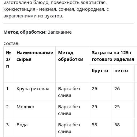
изготовлено блюдо; поверхность золотистая.
Консистенция - нежная, сочная, однородная, с
вкраплениями из цукатов.
Метод обработки:
Запекание
Состав
№
Наименование
Метод
Затраты на 125 г
з/
сырья
обработки
готового изделия
п
брутто
нетто
1
Крупа рисовая
Варка без
26
26
слива
2
Молоко
Варка без
25
25
слива
3
Вода
Варка без
58
58
слива