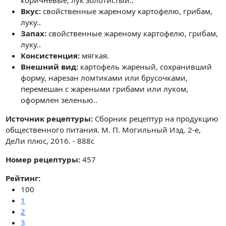
коричневые, лук золотистый..
Вкус:
свойственные жареному картофелю, грибам,
луку..
Запах:
свойственные жареному картофелю, грибам,
луку..
Консистенция:
мягкая.
Внешний вид:
картофель жареный, сохранивший
форму, нарезан ломтиками или брусочками,
перемешан с жареными грибами или луком,
оформлен зеленью..
Источник рецептуры:
Сборник рецептур на продукцию
общественного питания. М. П. Могильный Изд. 2-е,
ДеЛи плюс, 2016. - 888с
Номер рецептуры:
457
Рейтинг:
100
1
2
3