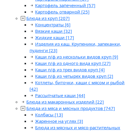
Картофель запеченный
[57]
Картофель отварной
[25]
Блюда из круп
[207]
Концентраты
[6]
Вязкие каши
[32]
Жидкие каши
[17]
Изделия из каш. Крупеники, запеканки,
пудинги
[23]
Каши п/ф из нескольки видов круп
[9]
Каши п/ф из одного вида круп
[27]
Каши п/ф из трех видов круп
[4]
Каши п/ф из четырех видов круп
[2]
Котлеты, биточки, каши с мясом и рыбой
[42]
Рассыпчатые каши
[44]
Блюда из макаронных изделий
[22]
Блюда из мяса и мясных продуктов
[747]
Колбасы
[13]
Жаренное на углях
[3]
Блюда из мясных и мясо-растительных