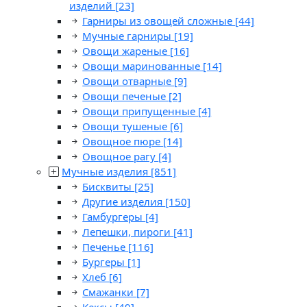
изделий
[23]
Гарниры из овощей сложные
[44]
Мучные гарниры
[19]
Овощи жареные
[16]
Овощи маринованные
[14]
Овощи отварные
[9]
Овощи печеные
[2]
Овощи припущенные
[4]
Овощи тушеные
[6]
Овощное пюре
[14]
Овощное рагу
[4]
Мучные изделия
[851]
Бисквиты
[25]
Другие изделия
[150]
Гамбургеры
[4]
Лепешки, пироги
[41]
Печенье
[116]
Бургеры
[1]
Хлеб
[6]
Смажанки
[7]