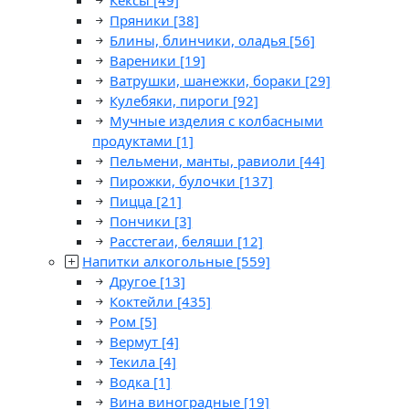
Кексы
[49]
Пряники
[38]
Блины, блинчики, оладья
[56]
Вареники
[19]
Ватрушки, шанежки, бораки
[29]
Кулебяки, пироги
[92]
Мучные изделия с колбасными
продуктами
[1]
Пельмени, манты, равиоли
[44]
Пирожки, булочки
[137]
Пицца
[21]
Пончики
[3]
Расстегаи, беляши
[12]
Напитки алкогольные
[559]
Другое
[13]
Коктейли
[435]
Ром
[5]
Вермут
[4]
Текила
[4]
Водка
[1]
Вина виноградные
[19]