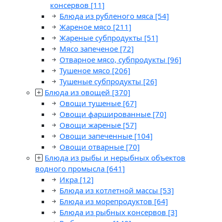
консервов
[11]
Блюда из рубленого мяса
[54]
Жареное мясо
[211]
Жареные субпродукты
[51]
Мясо запеченое
[72]
Отварное мясо, субпродукты
[96]
Тушеное мясо
[206]
Тушеные субпродукты
[26]
Блюда из овощей
[370]
Овощи тушеные
[67]
Овощи фаршированные
[70]
Овощи жареные
[57]
Овощи запеченные
[104]
Овощи отварные
[70]
Блюда из рыбы и нерыбных объектов
водного промысла
[641]
Икра
[12]
Блюда из котлетной массы
[53]
Блюда из морепродуктов
[64]
Блюда из рыбных консервов
[3]