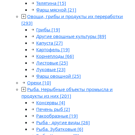
Телятина
[15]
Фарш мясной
[21]
Овощи, грибы и продукты их переработки
[293]
Грибы
[19]
Другие овощные культуры
[89]
Капуста
[27]
Картофель
[19]
Корнеплоды
[66]
Листовые
[25]
Луковые
[23]
Фарш овощной
[25]
Орехи
[10]
Рыба. Нерыбные объекты промысла и
продукты из них
[201]
Консервы
[4]
Печень рыб
[2]
Ракообразные
[19]
Рыба - другие виды
[26]
Рыба. Зубатковые
[6]