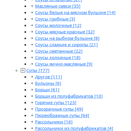
Масляные смеси
[35]
Соусы белые на мясном бульоне
[14]
Соусы грибные
[3]
Соусы молочные
[12]
Соусы мясные красные
[32]
Соусы на рыбном бульоне
[8]
Соусы сладкие и сиропы
[21]
Соусы сметанные
[22]
Соусы холодные
[18]
Соусы яично-масляные
[9]
Супы
[777]
Другое
[111]
Бульоны
[6]
Борщи
[61]
Борщи из полуфабрикатов
[10]
Горячие супы
[123]
Прозрачные супы
[49]
Пюреобразные супы
[64]
Рассольники
[16]
Рассольники из полуфабрикатов
[4]