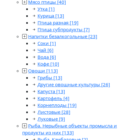
Мясо птицы
[40]
Утка
[1]
Курица
[13]
Птица разная
[19]
Птица субпродукты
[7]
Напитки безалкогольные
[23]
Соки
[1]
Чай
[6]
Вода
[6]
Кофе
[10]
Овощи
[113]
Грибы
[13]
Другие овощные культуры
[26]
Капуста
[13]
Картофель
[4]
Корнеплоды
[19]
Листовые
[28]
Луковые
[9]
Рыба. Нерыбные объекты промысла и
продукты из них
[133]
Рыба. Камбаловые
[2]