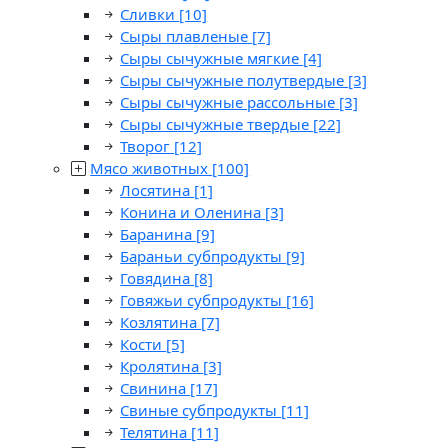
Сливки
[10]
Сыры плавленые
[7]
Сыры сычужные мягкие
[4]
Сыры сычужные полутвердые
[3]
Сыры сычужные рассольные
[3]
Сыры сычужные твердые
[22]
Творог
[12]
Мясо животных
[100]
Лосятина
[1]
Конина и Оленина
[3]
Баранина
[9]
Бараньи субпродукты
[9]
Говядина
[8]
Говяжьи субпродукты
[16]
Козлятина
[7]
Кости
[5]
Кролятина
[3]
Свинина
[17]
Свиные субпродукты
[11]
Телятина
[11]