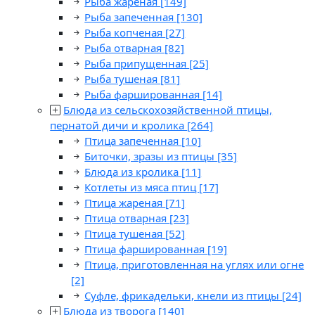
Рыба жареная
[149]
Рыба запеченная
[130]
Рыба копченая
[27]
Рыба отварная
[82]
Рыба припущенная
[25]
Рыба тушеная
[81]
Рыба фаршированная
[14]
Блюда из сельскохозяйственной птицы,
пернатой дичи и кролика
[264]
Птица запеченная
[10]
Биточки, зразы из птицы
[35]
Блюда из кролика
[11]
Котлеты из мяса птиц
[17]
Птица жареная
[71]
Птица отварная
[23]
Птица тушеная
[52]
Птица фаршированная
[19]
Птица, приготовленная на углях или огне
[2]
Суфле, фрикадельки, кнели из птицы
[24]
Блюда из творога
[140]