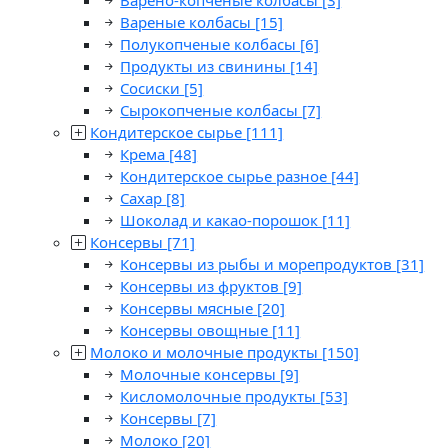
Варено-копченые колбасы
[3]
Вареные колбасы
[15]
Полукопченые колбасы
[6]
Продукты из свинины
[14]
Сосиски
[5]
Сырокопченые колбасы
[7]
Кондитерское сырье
[111]
Крема
[48]
Кондитерское сырье разное
[44]
Сахар
[8]
Шоколад и какао-порошок
[11]
Консервы
[71]
Консервы из рыбы и морепродуктов
[31]
Консервы из фруктов
[9]
Консервы мясные
[20]
Консервы овощные
[11]
Молоко и молочные продукты
[150]
Молочные консервы
[9]
Кисломолочные продукты
[53]
Консервы
[7]
Молоко
[20]