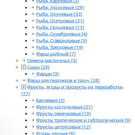
Рыба. Карповые
[3]
Рыба. Лососевые
[29]
Рыба. Окуневые
[33]
Рыба. Осетровые
[31]
Рыба. Сельдевые
[13]
Рыба. Скумбриевые
[4]
Рыба. Ставридовые
[5]
Рыба. Тресковые
[19]
Фарш рыбный
[7]
Семена масличных
[3]
Сыры
[29]
Фарши
[3]
Фарш для пирожков и проч.
[28]
Фрукты, ягоды и продукты их переработки
[77]
Бахчевые
[2]
Фрукты косточковые
[21]
Фрукты семечковые
[19]
Фрукты тропические и субтропические
[9]
Фрукты цитрусовые
[12]
Ягоды лесные
[6]