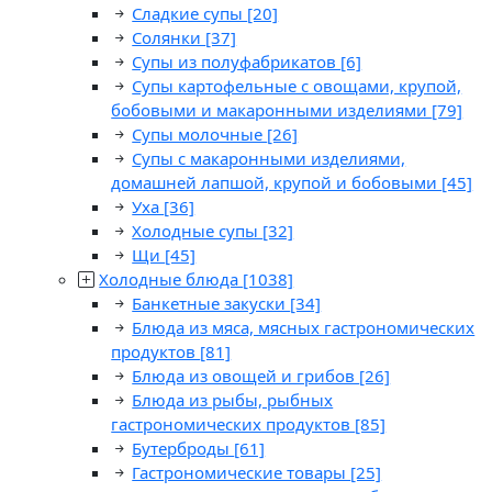
Сладкие супы
[20]
Солянки
[37]
Супы из полуфабрикатов
[6]
Супы картофельные с овощами, крупой,
бобовыми и макаронными изделиями
[79]
Супы молочные
[26]
Супы с макаронными изделиями,
домашней лапшой, крупой и бобовыми
[45]
Уха
[36]
Холодные супы
[32]
Щи
[45]
Холодные блюда
[1038]
Банкетные закуски
[34]
Блюда из мяса, мясных гастрономических
продуктов
[81]
Блюда из овощей и грибов
[26]
Блюда из рыбы, рыбных
гастрономических продуктов
[85]
Бутерброды
[61]
Гастрономические товары
[25]