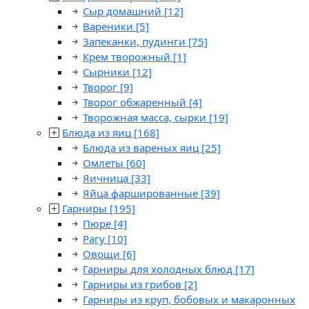
Сыр домашний
[12]
Вареники
[5]
Запеканки, пудинги
[75]
Крем творожный
[1]
Сырники
[12]
Творог
[9]
Творог обжаренный
[4]
Творожная масса, сырки
[19]
Блюда из яиц
[168]
Блюда из вареных яиц
[25]
Омлеты
[60]
Яичница
[33]
Яйца фаршированные
[39]
Гарниры
[195]
Пюре
[4]
Рагу
[10]
Овощи
[6]
Гарниры для холодных блюд
[17]
Гарниры из грибов
[2]
Гарниры из круп, бобовых и макаронных