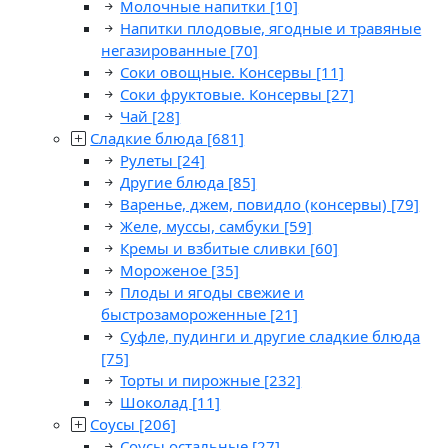
Молочные напитки
[10]
Напитки плодовые, ягодные и травяные
негазированные
[70]
Соки овощные. Консервы
[11]
Соки фруктовые. Консервы
[27]
Чай
[28]
Сладкие блюда
[681]
Рулеты
[24]
Другие блюда
[85]
Варенье, джем, повидло (консервы)
[79]
Желе, муссы, самбуки
[59]
Кремы и взбитые сливки
[60]
Мороженое
[35]
Плоды и ягоды свежие и
быстрозамороженные
[21]
Суфле, пудинги и другие сладкие блюда
[75]
Торты и пирожные
[232]
Шоколад
[11]
Соусы
[206]
Соусы остальные
[27]