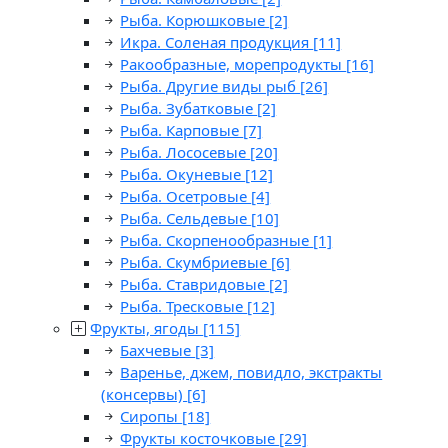
Рыба. Корюшковые
[2]
Икра. Соленая продукция
[11]
Ракообразные, морепродукты
[16]
Рыба. Другие виды рыб
[26]
Рыба. Зубатковые
[2]
Рыба. Карповые
[7]
Рыба. Лососевые
[20]
Рыба. Окуневые
[12]
Рыба. Осетровые
[4]
Рыба. Сельдевые
[10]
Рыба. Скорпенообразные
[1]
Рыба. Скумбриевые
[6]
Рыба. Ставридовые
[2]
Рыба. Тресковые
[12]
Фрукты, ягоды
[115]
Бахчевые
[3]
Варенье, джем, повидло, экстракты
(консервы)
[6]
Сиропы
[18]
Фрукты косточковые
[29]