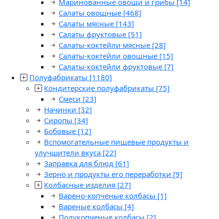
Маринованные овощи и грибы
[14]
Салаты овощные
[468]
Салаты мясные
[143]
Салаты фруктовые
[51]
Салаты-коктейли мясные
[28]
Салаты-коктейли овощные
[15]
Салаты-коктейли фруктовые
[7]
Полуфабрикаты
[1180]
Кондитерские полуфабрикаты
[75]
Смеси
[23]
Начинки
[32]
Сиропы
[34]
Бобовые
[12]
Вспомогательные пищевые продукты и
улучшители вкуса
[22]
Заправка для блюд
[61]
Зерно и продукты его переработки
[9]
Колбасные изделия
[27]
Варено-копченые колбасы
[1]
Вареные колбасы
[4]
Полукопченые колбасы
[2]