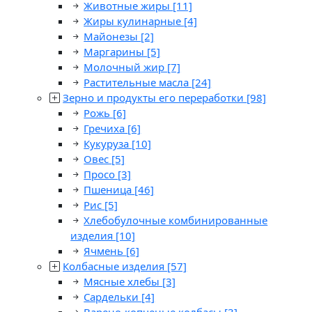
Животные жиры
[11]
Жиры кулинарные
[4]
Майонезы
[2]
Маргарины
[5]
Молочный жир
[7]
Растительные масла
[24]
Зерно и продукты его переработки
[98]
Рожь
[6]
Гречиха
[6]
Кукуруза
[10]
Овес
[5]
Просо
[3]
Пшеница
[46]
Рис
[5]
Хлебобулочные комбинированные
изделия
[10]
Ячмень
[6]
Колбасные изделия
[57]
Мясные хлебы
[3]
Сардельки
[4]