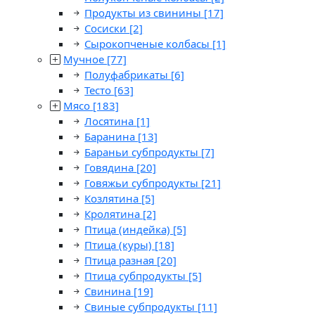
Продукты из свинины
[17]
Сосиски
[2]
Сырокопченые колбасы
[1]
Мучное
[77]
Полуфабрикаты
[6]
Тесто
[63]
Мясо
[183]
Лосятина
[1]
Баранина
[13]
Бараньи субпродукты
[7]
Говядина
[20]
Говяжьи субпродукты
[21]
Козлятина
[5]
Кролятина
[2]
Птица (индейка)
[5]
Птица (куры)
[18]
Птица разная
[20]
Птица субпродукты
[5]
Свинина
[19]
Свиные субпродукты
[11]