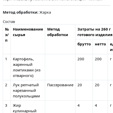
Метод обработки:
Жарка
Состав
№
Наименование
Метод
Затраты на 260 г
з/
сырья
обработки
готового изделия
п
брутто
нетто
е
и
1
Картофель,
200
200
г
жаренный
ломтиками (из
отварного)
2
Лук репчатый
Пассерование
20
20
г
нарезанный
полукольцами
3
Жир
4
4
г
кулинарный