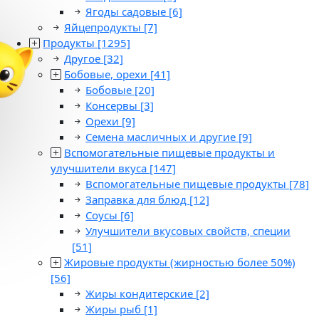
Ягоды садовые
[6]
Яйцепродукты
[7]
Продукты
[1295]
Другое
[32]
Бобовые, орехи
[41]
Бобовые
[20]
Консервы
[3]
Орехи
[9]
Семена масличных и другие
[9]
Вспомогательные пищевые продукты и
улучшители вкуса
[147]
Вспомогательные пищевые продукты
[78]
Заправка для блюд
[12]
Соусы
[6]
Улучшители вкусовых свойств, специи
[51]
Жировые продукты (жирностью более 50%)
[56]
Жиры кондитерские
[2]
Жиры рыб
[1]