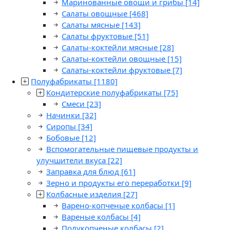
Маринованные овощи и грибы
[14]
Салаты овощные
[468]
Салаты мясные
[143]
Салаты фруктовые
[51]
Салаты-коктейли мясные
[28]
Салаты-коктейли овощные
[15]
Салаты-коктейли фруктовые
[7]
Полуфабрикаты
[1180]
Кондитерские полуфабрикаты
[75]
Смеси
[23]
Начинки
[32]
Сиропы
[34]
Бобовые
[12]
Вспомогательные пищевые продукты и
улучшители вкуса
[22]
Заправка для блюд
[61]
Зерно и продукты его переработки
[9]
Колбасные изделия
[27]
Варено-копченые колбасы
[1]
Вареные колбасы
[4]
Полукопченые колбасы
[2]