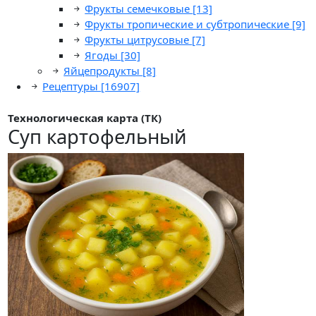
Фрукты семечковые
[13]
Фрукты тропические и субтропические
[9]
Фрукты цитрусовые
[7]
Ягоды
[30]
Яйцепродукты
[8]
Рецептуры
[16907]
Технологическая карта (ТК)
Суп картофельный