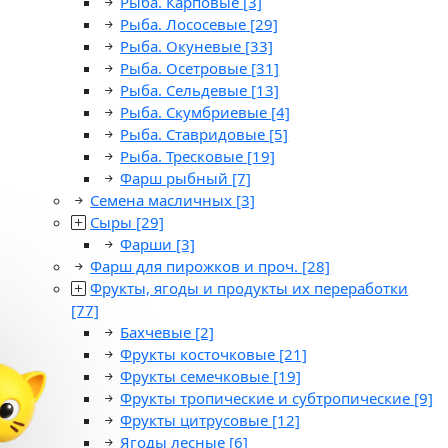
Рыба. Карповые
[3]
Рыба. Лососевые
[29]
Рыба. Окуневые
[33]
Рыба. Осетровые
[31]
Рыба. Сельдевые
[13]
Рыба. Скумбриевые
[4]
Рыба. Ставридовые
[5]
Рыба. Тресковые
[19]
Фарш рыбный
[7]
Семена масличных
[3]
Сыры
[29]
Фарши
[3]
Фарш для пирожков и проч.
[28]
Фрукты, ягоды и продукты их переработки
[77]
Бахчевые
[2]
Фрукты косточковые
[21]
Фрукты семечковые
[19]
Фрукты тропические и субтропические
[9]
Фрукты цитрусовые
[12]
Ягоды лесные
[6]