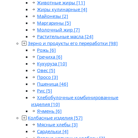
Животные жиры
[11]
Жиры кулинарные
[4]
Майонезы
[2]
Маргарины
[5]
Молочный жир
[7]
Растительные масла
[24]
Зерно и продукты его переработки
[98]
Рожь
[6]
Гречиха
[6]
Кукуруза
[10]
Овес
[5]
Просо
[3]
Пшеница
[46]
Рис
[5]
Хлебобулочные комбинированные
изделия
[10]
Ячмень
[6]
Колбасные изделия
[57]
Мясные хлебы
[3]
Сардельки
[4]