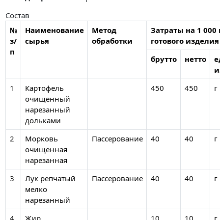
Состав
№
Наименование
Метод
Затраты на 1 000 
з/
сырья
обработки
готового изделия
п
брутто
нетто
е
и
1
Картофель
450
450
г
очищенный
нарезанный
дольками
2
Морковь
Пассерование
40
40
г
очищенная
нарезанная
3
Лук репчатый
Пассерование
40
40
г
мелко
нарезанный
4
Жир
10
10
г