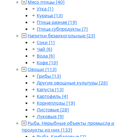
Мясо птицы
[40]
Утка
[1]
Курица
[13]
Птица разная
[19]
Птица субпродукты
[7]
Напитки безалкогольные
[23]
Соки
[1]
Чай
[6]
Вода
[6]
Кофе
[10]
Овощи
[113]
Грибы
[13]
Другие овощные культуры
[26]
Капуста
[13]
Картофель
[4]
Корнеплоды
[19]
Листовые
[28]
Луковые
[9]
Рыба. Нерыбные объекты промысла и
продукты из них
[133]
Рыба. Камбаловые
[2]