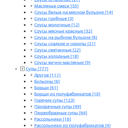
Масляные смеси
[35]
Соусы белые на мясном бульоне
[14]
Соусы грибные
[3]
Соусы молочные
[12]
Соусы мясные красные
[32]
Соусы на рыбном бульоне
[8]
Соусы сладкие и сиропы
[21]
Соусы сметанные
[22]
Соусы холодные
[18]
Соусы яично-масляные
[9]
Супы
[777]
Другое
[111]
Бульоны
[6]
Борщи
[61]
Борщи из полуфабрикатов
[10]
Горячие супы
[123]
Прозрачные супы
[49]
Пюреобразные супы
[64]
Рассольники
[16]
Рассольники из полуфабрикатов
[4]