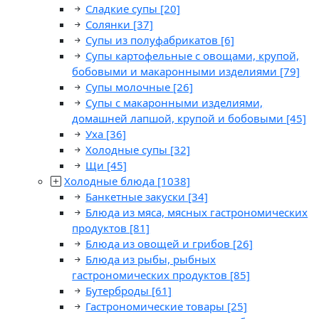
Сладкие супы
[20]
Солянки
[37]
Супы из полуфабрикатов
[6]
Супы картофельные с овощами, крупой,
бобовыми и макаронными изделиями
[79]
Супы молочные
[26]
Супы с макаронными изделиями,
домашней лапшой, крупой и бобовыми
[45]
Уха
[36]
Холодные супы
[32]
Щи
[45]
Холодные блюда
[1038]
Банкетные закуски
[34]
Блюда из мяса, мясных гастрономических
продуктов
[81]
Блюда из овощей и грибов
[26]
Блюда из рыбы, рыбных
гастрономических продуктов
[85]
Бутерброды
[61]
Гастрономические товары
[25]