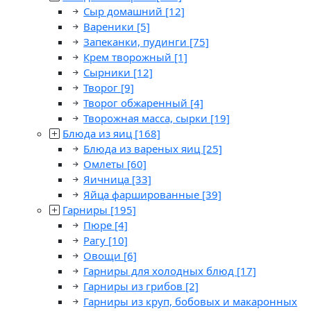
Сыр домашний
[12]
Вареники
[5]
Запеканки, пудинги
[75]
Крем творожный
[1]
Сырники
[12]
Творог
[9]
Творог обжаренный
[4]
Творожная масса, сырки
[19]
Блюда из яиц
[168]
Блюда из вареных яиц
[25]
Омлеты
[60]
Яичница
[33]
Яйца фаршированные
[39]
Гарниры
[195]
Пюре
[4]
Рагу
[10]
Овощи
[6]
Гарниры для холодных блюд
[17]
Гарниры из грибов
[2]
Гарниры из круп, бобовых и макаронных