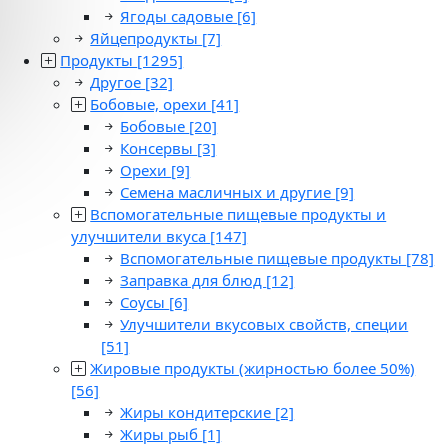
Ягоды садовые
[6]
Яйцепродукты
[7]
Продукты
[1295]
Другое
[32]
Бобовые, орехи
[41]
Бобовые
[20]
Консервы
[3]
Орехи
[9]
Семена масличных и другие
[9]
Вспомогательные пищевые продукты и
улучшители вкуса
[147]
Вспомогательные пищевые продукты
[78]
Заправка для блюд
[12]
Соусы
[6]
Улучшители вкусовых свойств, специи
[51]
Жировые продукты (жирностью более 50%)
[56]
Жиры кондитерские
[2]
Жиры рыб
[1]