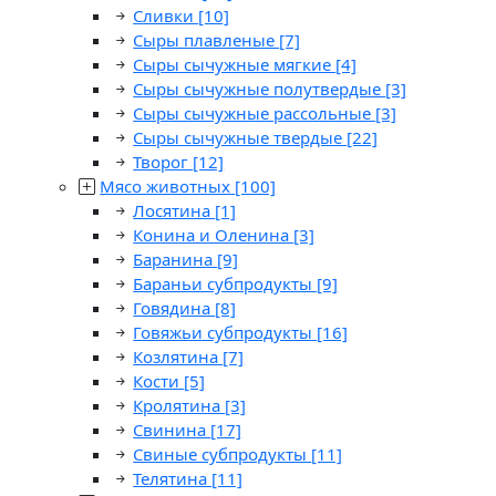
Сливки
[10]
Сыры плавленые
[7]
Сыры сычужные мягкие
[4]
Сыры сычужные полутвердые
[3]
Сыры сычужные рассольные
[3]
Сыры сычужные твердые
[22]
Творог
[12]
Мясо животных
[100]
Лосятина
[1]
Конина и Оленина
[3]
Баранина
[9]
Бараньи субпродукты
[9]
Говядина
[8]
Говяжьи субпродукты
[16]
Козлятина
[7]
Кости
[5]
Кролятина
[3]
Свинина
[17]
Свиные субпродукты
[11]
Телятина
[11]