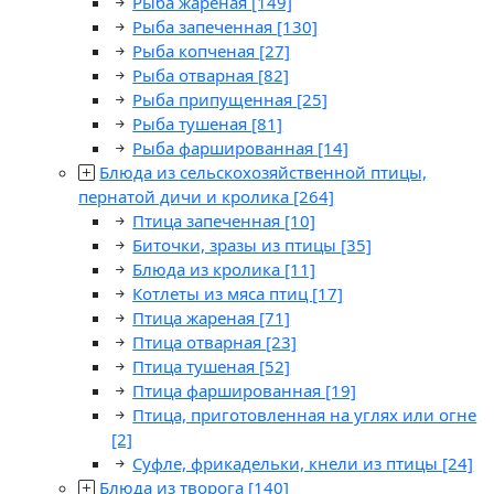
Рыба жареная
[149]
Рыба запеченная
[130]
Рыба копченая
[27]
Рыба отварная
[82]
Рыба припущенная
[25]
Рыба тушеная
[81]
Рыба фаршированная
[14]
Блюда из сельскохозяйственной птицы,
пернатой дичи и кролика
[264]
Птица запеченная
[10]
Биточки, зразы из птицы
[35]
Блюда из кролика
[11]
Котлеты из мяса птиц
[17]
Птица жареная
[71]
Птица отварная
[23]
Птица тушеная
[52]
Птица фаршированная
[19]
Птица, приготовленная на углях или огне
[2]
Суфле, фрикадельки, кнели из птицы
[24]
Блюда из творога
[140]