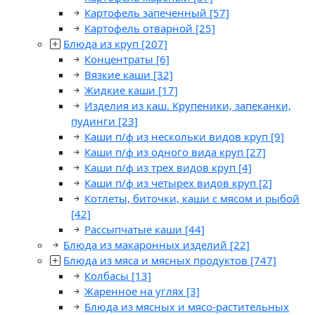
Картофель запеченный
[57]
Картофель отварной
[25]
Блюда из круп
[207]
Концентраты
[6]
Вязкие каши
[32]
Жидкие каши
[17]
Изделия из каш. Крупеники, запеканки,
пудинги
[23]
Каши п/ф из нескольки видов круп
[9]
Каши п/ф из одного вида круп
[27]
Каши п/ф из трех видов круп
[4]
Каши п/ф из четырех видов круп
[2]
Котлеты, биточки, каши с мясом и рыбой
[42]
Рассыпчатые каши
[44]
Блюда из макаронных изделий
[22]
Блюда из мяса и мясных продуктов
[747]
Колбасы
[13]
Жаренное на углях
[3]
Блюда из мясных и мясо-растительных