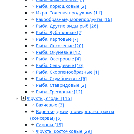
Рыба. Корюшковые
[2]
Икра. Соленая продукция
[11]
Ракообразные, морепродукты
[16]
Рыба. Другие виды рыб
[26]
Рыба. Зубатковые
[2]
Рыба. Карповые
[7]
Рыба. Лососевые
[20]
Рыба. Окуневые
[12]
Рыба. Осетровые
[4]
Рыба. Сельдевые
[10]
Рыба. Скорпенообразные
[1]
Рыба. Скумбриевые
[6]
Рыба. Ставридовые
[2]
Рыба. Тресковые
[12]
Фрукты, ягоды
[115]
Бахчевые
[3]
Варенье, джем, повидло, экстракты
(консервы)
[6]
Сиропы
[18]
Фрукты косточковые
[29]