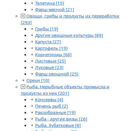
Телятина
[15]
Фарш мясной
[21]
Овощи, грибы и продукты их переработки
[293]
Грибы
[19]
Другие овощные культуры
[89]
Капуста
[27]
Картофель
[19]
Корнеплоды
[66]
Листовые
[25]
Луковые
[23]
Фарш овощной
[25]
Орехи
[10]
Рыба. Нерыбные объекты промысла и
продукты из них
[201]
Консервы
[4]
Печень рыб
[2]
Ракообразные
[19]
Рыба - другие виды
[26]
Рыба. Зубатковые
[6]