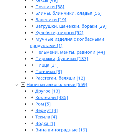
Кексы
[49]
Пряники
[38]
Блины, блинчики, оладья
[56]
Вареники
[19]
Ватрушки, шанежки, бораки
[29]
Кулебяки, пироги
[92]
Мучные изделия с колбасными
продуктами
[1]
Пельмени, манты, равиоли
[44]
Пирожки, булочки
[137]
Пицца
[21]
Пончики
[3]
Расстегаи, беляши
[12]
Напитки алкогольные
[559]
Другое
[13]
Коктейли
[435]
Ром
[5]
Вермут
[4]
Текила
[4]
Водка
[1]
Вина виноградные
[19]