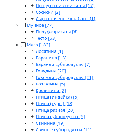
Продукты из свинины
[17]
Сосиски
[2]
Сырокопченые колбасы
[1]
Мучное
[77]
Полуфабрикаты
[6]
Тесто
[63]
Мясо
[183]
Лосятина
[1]
Баранина
[13]
Бараньи субпродукты
[7]
Говядина
[20]
Говяжьи субпродукты
[21]
Козлятина
[5]
Кролятина
[2]
Птица (индейка)
[5]
Птица (куры)
[18]
Птица разная
[20]
Птица субпродукты
[5]
Свинина
[19]
Свиные субпродукты
[11]