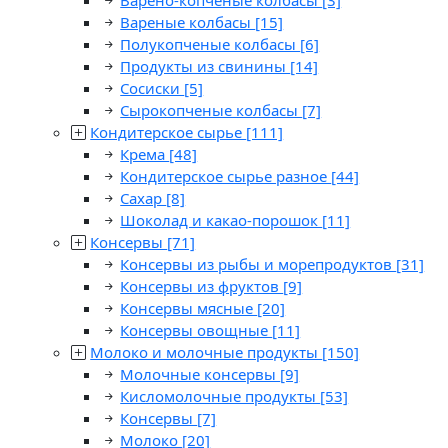
Варено-копченые колбасы
[3]
Вареные колбасы
[15]
Полукопченые колбасы
[6]
Продукты из свинины
[14]
Сосиски
[5]
Сырокопченые колбасы
[7]
Кондитерское сырье
[111]
Крема
[48]
Кондитерское сырье разное
[44]
Сахар
[8]
Шоколад и какао-порошок
[11]
Консервы
[71]
Консервы из рыбы и морепродуктов
[31]
Консервы из фруктов
[9]
Консервы мясные
[20]
Консервы овощные
[11]
Молоко и молочные продукты
[150]
Молочные консервы
[9]
Кисломолочные продукты
[53]
Консервы
[7]
Молоко
[20]