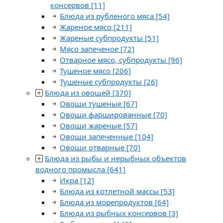
консервов
[11]
Блюда из рубленого мяса
[54]
Жареное мясо
[211]
Жареные субпродукты
[51]
Мясо запеченое
[72]
Отварное мясо, субпродукты
[96]
Тушеное мясо
[206]
Тушеные субпродукты
[26]
Блюда из овощей
[370]
Овощи тушеные
[67]
Овощи фаршированные
[70]
Овощи жареные
[57]
Овощи запеченные
[104]
Овощи отварные
[70]
Блюда из рыбы и нерыбных объектов
водного промысла
[641]
Икра
[12]
Блюда из котлетной массы
[53]
Блюда из морепродуктов
[64]
Блюда из рыбных консервов
[3]