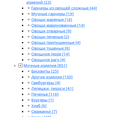
изделий
[23]
Гарниры из овощей сложные
[44]
Мучные гарниры
[19]
Овощи жареные
[16]
Овощи маринованные
[14]
Овощи отварные
[9]
Овощи печеные
[2]
Овощи припущенные
[4]
Овощи тушеные
[6]
Овощное пюре
[14]
Овощное рагу
[4]
Мучные изделия
[851]
Бисквиты
[25]
Другие изделия
[150]
Гамбургеры
[4]
Лепешки, пироги
[41]
Печенье
[116]
Бургеры
[1]
Хлеб
[6]
Смажанки
[7]