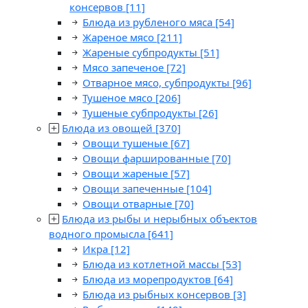
консервов
[11]
Блюда из рубленого мяса
[54]
Жареное мясо
[211]
Жареные субпродукты
[51]
Мясо запеченое
[72]
Отварное мясо, субпродукты
[96]
Тушеное мясо
[206]
Тушеные субпродукты
[26]
Блюда из овощей
[370]
Овощи тушеные
[67]
Овощи фаршированные
[70]
Овощи жареные
[57]
Овощи запеченные
[104]
Овощи отварные
[70]
Блюда из рыбы и нерыбных объектов
водного промысла
[641]
Икра
[12]
Блюда из котлетной массы
[53]
Блюда из морепродуктов
[64]
Блюда из рыбных консервов
[3]