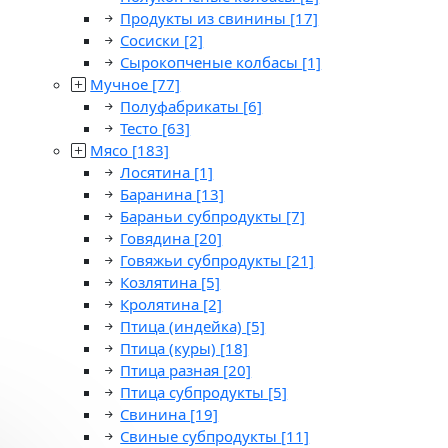
Продукты из свинины
[17]
Сосиски
[2]
Сырокопченые колбасы
[1]
Мучное
[77]
Полуфабрикаты
[6]
Тесто
[63]
Мясо
[183]
Лосятина
[1]
Баранина
[13]
Бараньи субпродукты
[7]
Говядина
[20]
Говяжьи субпродукты
[21]
Козлятина
[5]
Кролятина
[2]
Птица (индейка)
[5]
Птица (куры)
[18]
Птица разная
[20]
Птица субпродукты
[5]
Свинина
[19]
Свиные субпродукты
[11]