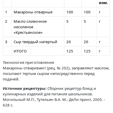
изм.
1
Макароны отварные
100
100
г
2
Масло сливочное
5
5
г
несоленое
«Крестьянское»
3
Сыр твердый натертый
20
20
г
ИТОГО
125
125
г
Технология приготовления
Макароны отваривают (рец. № 202), заправляют маслом,
посыпают тертым сыром непосредственно перед
подачей.
Источник рецептуры:
Сборник рецептур блюд и
кулинарных изделий для питания школьников.
Могильный М.П., Тутельян В.А. М.: ДеЛи принт, 2005. -
628 с.