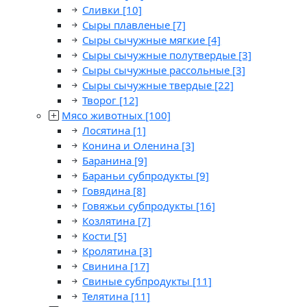
Сливки
[10]
Сыры плавленые
[7]
Сыры сычужные мягкие
[4]
Сыры сычужные полутвердые
[3]
Сыры сычужные рассольные
[3]
Сыры сычужные твердые
[22]
Творог
[12]
Мясо животных
[100]
Лосятина
[1]
Конина и Оленина
[3]
Баранина
[9]
Бараньи субпродукты
[9]
Говядина
[8]
Говяжьи субпродукты
[16]
Козлятина
[7]
Кости
[5]
Кролятина
[3]
Свинина
[17]
Свиные субпродукты
[11]
Телятина
[11]