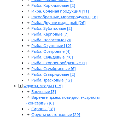
Рыба. Корюшковые
[2]
Икра. Соленая продукция
[11]
Ракообразные, морепродукты
[16]
Рыба. Другие виды рыб
[26]
Рыба. Зубатковые
[2]
Рыба. Карповые
[7]
Рыба. Лососевые
[20]
Рыба. Окуневые
[12]
Рыба. Осетровые
[4]
Рыба. Сельдевые
[10]
Рыба. Скорпенообразные
[1]
Рыба. Скумбриевые
[6]
Рыба. Ставридовые
[2]
Рыба. Тресковые
[12]
Фрукты, ягоды
[115]
Бахчевые
[3]
Варенье, джем, повидло, экстракты
(консервы)
[6]
Сиропы
[18]
Фрукты косточковые
[29]