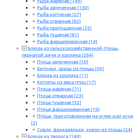
Рыба жареная
[149]
Рыба запеченная
[130]
Рыба копченая
[27]
Рыба отварная
[82]
Рыба припущенная
[25]
Рыба тушеная
[81]
Рыба фаршированная
[14]
Блюда из сельскохозяйственной птицы,
пернатой дичи и кролика
[264]
Птица запеченная
[10]
Биточки, зразы из птицы
[35]
Блюда из кролика
[11]
Котлеты из мяса птиц
[17]
Птица жареная
[71]
Птица отварная
[23]
Птица тушеная
[52]
Птица фаршированная
[19]
Птица, приготовленная на углях или огне
[2]
Суфле, фрикадельки, кнели из птицы
[24]
Блюда из творога
[140]