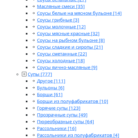
Масляные смеси
[35]
Соусы белые на мясном бульоне
[14]
Соусы грибные
[3]
Соусы молочные
[12]
Соусы мясные красные
[32]
Соусы на рыбном бульоне
[8]
Соусы сладкие и сиропы
[21]
Соусы сметанные
[22]
Соусы холодные
[18]
Соусы яично-масляные
[9]
Супы
[777]
Другое
[111]
Бульоны
[6]
Борщи
[61]
Борщи из полуфабрикатов
[10]
Горячие супы
[123]
Прозрачные супы
[49]
Пюреобразные супы
[64]
Рассольники
[16]
Рассольники из полуфабрикатов
[4]