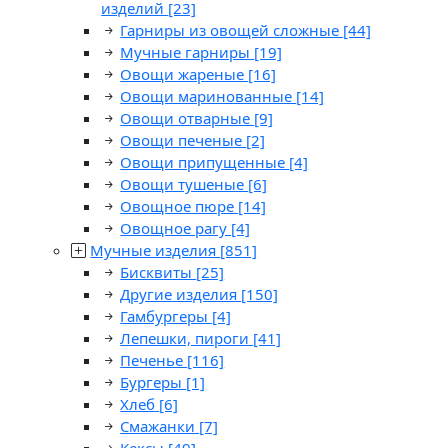
изделий
[23]
Гарниры из овощей сложные
[44]
Мучные гарниры
[19]
Овощи жареные
[16]
Овощи маринованные
[14]
Овощи отварные
[9]
Овощи печеные
[2]
Овощи припущенные
[4]
Овощи тушеные
[6]
Овощное пюре
[14]
Овощное рагу
[4]
Мучные изделия
[851]
Бисквиты
[25]
Другие изделия
[150]
Гамбургеры
[4]
Лепешки, пироги
[41]
Печенье
[116]
Бургеры
[1]
Хлеб
[6]
Смажанки
[7]