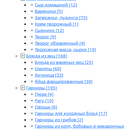
Сыр домашний
[12]
Вареники
[5]
Запеканки, пудинги
[75]
Крем творожный
[1]
Сырники
[12]
Творог
[9]
Творог обжаренный
[4]
Творожная масса, сырки
[19]
Блюда из яиц
[168]
Блюда из вареных яиц
[25]
Омлеты
[60]
Яичница
[33]
Яйца фаршированные
[39]
Гарниры
[195]
Пюре
[4]
Рагу
[10]
Овощи
[6]
Гарниры для холодных блюд
[17]
Гарниры из грибов
[2]
Гарниры из круп, бобовых и макаронных