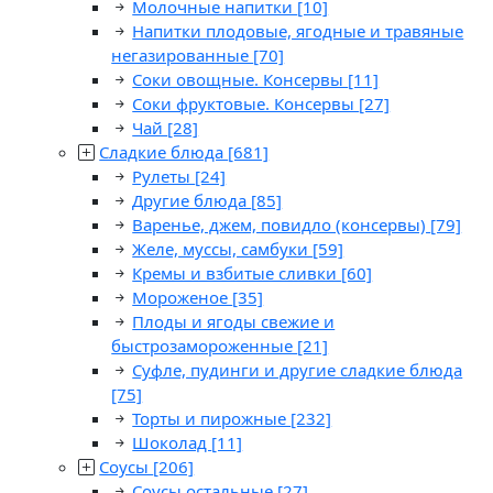
Молочные напитки
[10]
Напитки плодовые, ягодные и травяные
негазированные
[70]
Соки овощные. Консервы
[11]
Соки фруктовые. Консервы
[27]
Чай
[28]
Сладкие блюда
[681]
Рулеты
[24]
Другие блюда
[85]
Варенье, джем, повидло (консервы)
[79]
Желе, муссы, самбуки
[59]
Кремы и взбитые сливки
[60]
Мороженое
[35]
Плоды и ягоды свежие и
быстрозамороженные
[21]
Суфле, пудинги и другие сладкие блюда
[75]
Торты и пирожные
[232]
Шоколад
[11]
Соусы
[206]
Соусы остальные
[27]