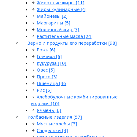
Животные жиры
[11]
Жиры кулинарные
[4]
Майонезы
[2]
Маргарины
[5]
Молочный жир
[7]
Растительные масла
[24]
Зерно и продукты его переработки
[98]
Рожь
[6]
Гречиха
[6]
Кукуруза
[10]
Овес
[5]
Просо
[3]
Пшеница
[46]
Рис
[5]
Хлебобулочные комбинированные
изделия
[10]
Ячмень
[6]
Колбасные изделия
[57]
Мясные хлебы
[3]
Сардельки
[4]