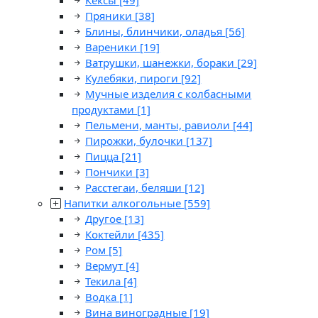
Кексы
[49]
Пряники
[38]
Блины, блинчики, оладья
[56]
Вареники
[19]
Ватрушки, шанежки, бораки
[29]
Кулебяки, пироги
[92]
Мучные изделия с колбасными
продуктами
[1]
Пельмени, манты, равиоли
[44]
Пирожки, булочки
[137]
Пицца
[21]
Пончики
[3]
Расстегаи, беляши
[12]
Напитки алкогольные
[559]
Другое
[13]
Коктейли
[435]
Ром
[5]
Вермут
[4]
Текила
[4]
Водка
[1]
Вина виноградные
[19]