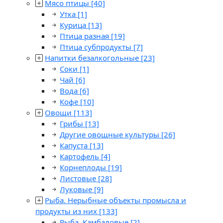
Мясо птицы
[40]
Утка
[1]
Курица
[13]
Птица разная
[19]
Птица субпродукты
[7]
Напитки безалкогольные
[23]
Соки
[1]
Чай
[6]
Вода
[6]
Кофе
[10]
Овощи
[113]
Грибы
[13]
Другие овощные культуры
[26]
Капуста
[13]
Картофель
[4]
Корнеплоды
[19]
Листовые
[28]
Луковые
[9]
Рыба. Нерыбные объекты промысла и
продукты из них
[133]
Рыба. Камбаловые
[2]