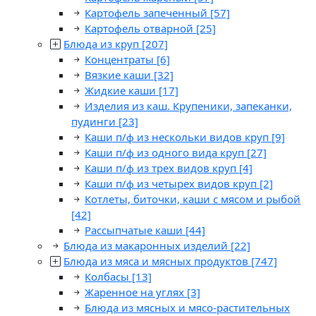
Картофель запеченный
[57]
Картофель отварной
[25]
Блюда из круп
[207]
Концентраты
[6]
Вязкие каши
[32]
Жидкие каши
[17]
Изделия из каш. Крупеники, запеканки,
пудинги
[23]
Каши п/ф из нескольки видов круп
[9]
Каши п/ф из одного вида круп
[27]
Каши п/ф из трех видов круп
[4]
Каши п/ф из четырех видов круп
[2]
Котлеты, биточки, каши с мясом и рыбой
[42]
Рассыпчатые каши
[44]
Блюда из макаронных изделий
[22]
Блюда из мяса и мясных продуктов
[747]
Колбасы
[13]
Жаренное на углях
[3]
Блюда из мясных и мясо-растительных