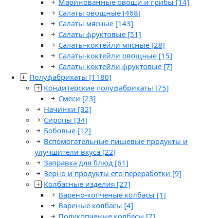
Маринованные овощи и грибы
[14]
Салаты овощные
[468]
Салаты мясные
[143]
Салаты фруктовые
[51]
Салаты-коктейли мясные
[28]
Салаты-коктейли овощные
[15]
Салаты-коктейли фруктовые
[7]
Полуфабрикаты
[1180]
Кондитерские полуфабрикаты
[75]
Смеси
[23]
Начинки
[32]
Сиропы
[34]
Бобовые
[12]
Вспомогательные пищевые продукты и
улучшители вкуса
[22]
Заправка для блюд
[61]
Зерно и продукты его переработки
[9]
Колбасные изделия
[27]
Варено-копченые колбасы
[1]
Вареные колбасы
[4]
Полукопченые колбасы
[2]