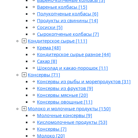
Варено-копченые колбасы
[3]
Вареные колбасы
[15]
Полукопченые колбасы
[6]
Продукты из свинины
[14]
Сосиски
[5]
Сырокопченые колбасы
[7]
Кондитерское сырье
[111]
Крема
[48]
Кондитерское сырье разное
[44]
Сахар
[8]
Шоколад и какао-порошок
[11]
Консервы
[71]
Консервы из рыбы и морепродуктов
[31]
Консервы из фруктов
[9]
Консервы мясные
[20]
Консервы овощные
[11]
Молоко и молочные продукты
[150]
Молочные консервы
[9]
Кисломолочные продукты
[53]
Консервы
[7]
Молоко
[20]