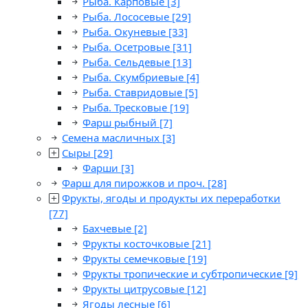
Рыба. Карповые
[3]
Рыба. Лососевые
[29]
Рыба. Окуневые
[33]
Рыба. Осетровые
[31]
Рыба. Сельдевые
[13]
Рыба. Скумбриевые
[4]
Рыба. Ставридовые
[5]
Рыба. Тресковые
[19]
Фарш рыбный
[7]
Семена масличных
[3]
Сыры
[29]
Фарши
[3]
Фарш для пирожков и проч.
[28]
Фрукты, ягоды и продукты их переработки
[77]
Бахчевые
[2]
Фрукты косточковые
[21]
Фрукты семечковые
[19]
Фрукты тропические и субтропические
[9]
Фрукты цитрусовые
[12]
Ягоды лесные
[6]