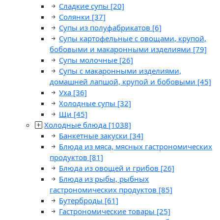
Сладкие супы
[20]
Солянки
[37]
Супы из полуфабрикатов
[6]
Супы картофельные с овощами, крупой,
бобовыми и макаронными изделиями
[79]
Супы молочные
[26]
Супы с макаронными изделиями,
домашней лапшой, крупой и бобовыми
[45]
Уха
[36]
Холодные супы
[32]
Щи
[45]
Холодные блюда
[1038]
Банкетные закуски
[34]
Блюда из мяса, мясных гастрономических
продуктов
[81]
Блюда из овощей и грибов
[26]
Блюда из рыбы, рыбных
гастрономических продуктов
[85]
Бутерброды
[61]
Гастрономические товары
[25]