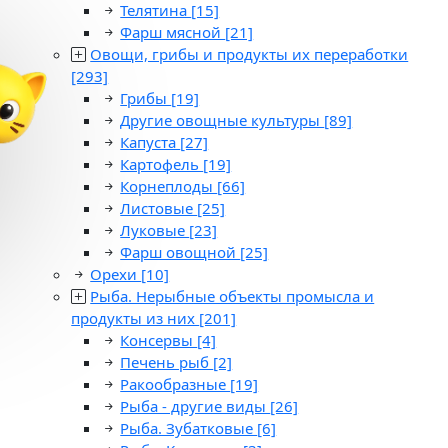
Телятина
[15]
Фарш мясной
[21]
Овощи, грибы и продукты их переработки
[293]
Грибы
[19]
Другие овощные культуры
[89]
Капуста
[27]
Картофель
[19]
Корнеплоды
[66]
Листовые
[25]
Луковые
[23]
Фарш овощной
[25]
Орехи
[10]
Рыба. Нерыбные объекты промысла и
продукты из них
[201]
Консервы
[4]
Печень рыб
[2]
Ракообразные
[19]
Рыба - другие виды
[26]
Рыба. Зубатковые
[6]