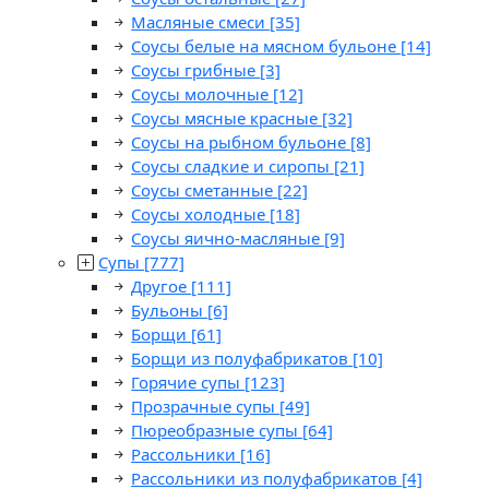
Масляные смеси
[35]
Соусы белые на мясном бульоне
[14]
Соусы грибные
[3]
Соусы молочные
[12]
Соусы мясные красные
[32]
Соусы на рыбном бульоне
[8]
Соусы сладкие и сиропы
[21]
Соусы сметанные
[22]
Соусы холодные
[18]
Соусы яично-масляные
[9]
Супы
[777]
Другое
[111]
Бульоны
[6]
Борщи
[61]
Борщи из полуфабрикатов
[10]
Горячие супы
[123]
Прозрачные супы
[49]
Пюреобразные супы
[64]
Рассольники
[16]
Рассольники из полуфабрикатов
[4]