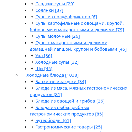
Сладкие супы
[20]
Солянки
[37]
Супы из полуфабрикатов
[6]
Супы картофельные с овощами, крупой,
бобовыми и макаронными изделиями
[79]
Супы молочные
[26]
Супы с макаронными изделиями,
домашней лапшой, крупой и бобовыми
[45]
Уха
[36]
Холодные супы
[32]
Щи
[45]
Холодные блюда
[1038]
Банкетные закуски
[34]
Блюда из мяса, мясных гастрономических
продуктов
[81]
Блюда из овощей и грибов
[26]
Блюда из рыбы, рыбных
гастрономических продуктов
[85]
Бутерброды
[61]
Гастрономические товары
[25]