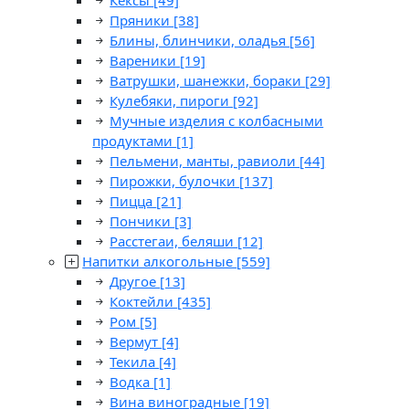
Кексы
[49]
Пряники
[38]
Блины, блинчики, оладья
[56]
Вареники
[19]
Ватрушки, шанежки, бораки
[29]
Кулебяки, пироги
[92]
Мучные изделия с колбасными
продуктами
[1]
Пельмени, манты, равиоли
[44]
Пирожки, булочки
[137]
Пицца
[21]
Пончики
[3]
Расстегаи, беляши
[12]
Напитки алкогольные
[559]
Другое
[13]
Коктейли
[435]
Ром
[5]
Вермут
[4]
Текила
[4]
Водка
[1]
Вина виноградные
[19]