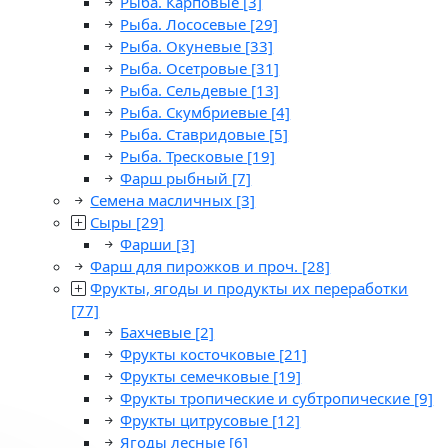
Рыба. Карповые
[3]
Рыба. Лососевые
[29]
Рыба. Окуневые
[33]
Рыба. Осетровые
[31]
Рыба. Сельдевые
[13]
Рыба. Скумбриевые
[4]
Рыба. Ставридовые
[5]
Рыба. Тресковые
[19]
Фарш рыбный
[7]
Семена масличных
[3]
Сыры
[29]
Фарши
[3]
Фарш для пирожков и проч.
[28]
Фрукты, ягоды и продукты их переработки
[77]
Бахчевые
[2]
Фрукты косточковые
[21]
Фрукты семечковые
[19]
Фрукты тропические и субтропические
[9]
Фрукты цитрусовые
[12]
Ягоды лесные
[6]