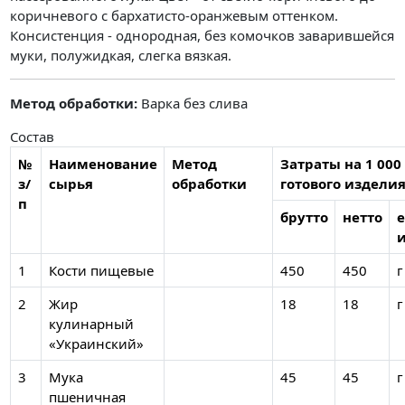
коричневого с бархатисто-оранжевым оттенком.
Консистенция - однородная, без комочков заварившейся
муки, полужидкая, слегка вязкая.
Метод обработки:
Варка без слива
Состав
№
Наименование
Метод
Затраты на 1 000 
з/
сырья
обработки
готового издели
п
брутто
нетто
е
и
1
Кости пищевые
450
450
г
2
Жир
18
18
г
кулинарный
«Украинский»
3
Мука
45
45
г
пшеничная