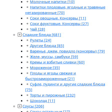
Молочные напитки
[10]
Напитки плодовые, ягодные и травяные
негазированные
[70]
Соки овощные. Консервы
[11]
Соки фруктовые. Консервы
[27]
Чай
[28]
Сладкие блюда
[681]
Рулеты
[24]
Другие блюда
[85]
Варенье, джем, повидло (консервы)
[79]
Желе, муссы, самбуки
[59]
Кремы и взбитые сливки
[60]
Мороженое
[35]
Плоды и ягоды свежие и
быстрозамороженные
[21]
Суфле, пудинги и другие сладкие блюда
[75]
Торты и пирожные
[232]
Шоколад
[11]
Соусы
[206]
Соусы остальные
[27]