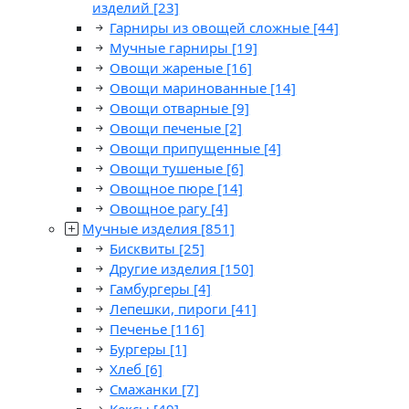
изделий
[23]
Гарниры из овощей сложные
[44]
Мучные гарниры
[19]
Овощи жареные
[16]
Овощи маринованные
[14]
Овощи отварные
[9]
Овощи печеные
[2]
Овощи припущенные
[4]
Овощи тушеные
[6]
Овощное пюре
[14]
Овощное рагу
[4]
Мучные изделия
[851]
Бисквиты
[25]
Другие изделия
[150]
Гамбургеры
[4]
Лепешки, пироги
[41]
Печенье
[116]
Бургеры
[1]
Хлеб
[6]
Смажанки
[7]