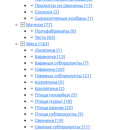
Продукты из свинины
[17]
Сосиски
[2]
Сырокопченые колбасы
[1]
Мучное
[77]
Полуфабрикаты
[6]
Тесто
[63]
Мясо
[183]
Лосятина
[1]
Баранина
[13]
Бараньи субпродукты
[7]
Говядина
[20]
Говяжьи субпродукты
[21]
Козлятина
[5]
Кролятина
[2]
Птица (индейка)
[5]
Птица (куры)
[18]
Птица разная
[20]
Птица субпродукты
[5]
Свинина
[19]
Свиные субпродукты
[11]