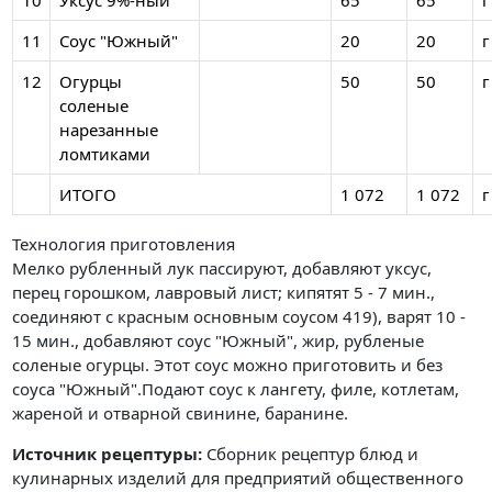
10
Уксус 9%-ный
65
65
г
11
Соус "Южный"
20
20
г
12
Огурцы
50
50
г
соленые
нарезанные
ломтиками
ИТОГО
1 072
1 072
г
Технология приготовления
Мелко рубленный лук пассируют, добавляют уксус,
перец горошком, лавровый лист; кипятят 5 - 7 мин.,
соединяют с красным основным соусом 419), варят 10 -
15 мин., добавляют соус "Южный", жир, рубленые
соленые огурцы. Этот соус можно приготовить и без
соуса "Южный".Подают соус к лангету, филе, котлетам,
жареной и отварной свинине, баранине.
Источник рецептуры:
Сборник рецептур блюд и
кулинарных изделий для предприятий общественного