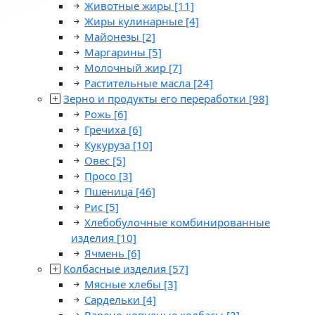
Животные жиры
[11]
Жиры кулинарные
[4]
Майонезы
[2]
Маргарины
[5]
Молочный жир
[7]
Растительные масла
[24]
Зерно и продукты его переработки
[98]
Рожь
[6]
Гречиха
[6]
Кукуруза
[10]
Овес
[5]
Просо
[3]
Пшеница
[46]
Рис
[5]
Хлебобулочные комбинированные
изделия
[10]
Ячмень
[6]
Колбасные изделия
[57]
Мясные хлебы
[3]
Сардельки
[4]