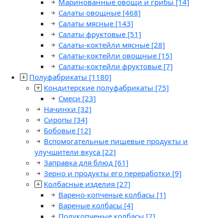
Маринованные овощи и грибы
[14]
Салаты овощные
[468]
Салаты мясные
[143]
Салаты фруктовые
[51]
Салаты-коктейли мясные
[28]
Салаты-коктейли овощные
[15]
Салаты-коктейли фруктовые
[7]
Полуфабрикаты
[1180]
Кондитерские полуфабрикаты
[75]
Смеси
[23]
Начинки
[32]
Сиропы
[34]
Бобовые
[12]
Вспомогательные пищевые продукты и
улучшители вкуса
[22]
Заправка для блюд
[61]
Зерно и продукты его переработки
[9]
Колбасные изделия
[27]
Варено-копченые колбасы
[1]
Вареные колбасы
[4]
Полукопченые колбасы
[2]