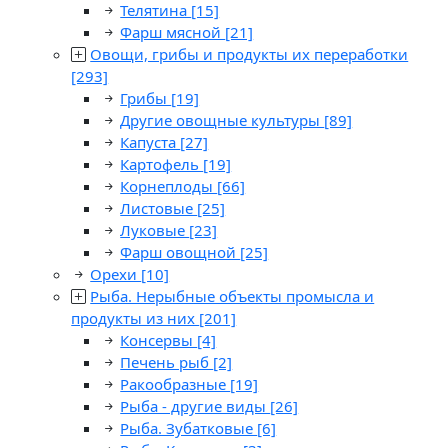
Телятина
[15]
Фарш мясной
[21]
Овощи, грибы и продукты их переработки
[293]
Грибы
[19]
Другие овощные культуры
[89]
Капуста
[27]
Картофель
[19]
Корнеплоды
[66]
Листовые
[25]
Луковые
[23]
Фарш овощной
[25]
Орехи
[10]
Рыба. Нерыбные объекты промысла и
продукты из них
[201]
Консервы
[4]
Печень рыб
[2]
Ракообразные
[19]
Рыба - другие виды
[26]
Рыба. Зубатковые
[6]