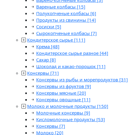
Варено-копченые колбасы
[3]
Вареные колбасы
[15]
Полукопченые колбасы
[6]
Продукты из свинины
[14]
Сосиски
[5]
Сырокопченые колбасы
[7]
Кондитерское сырье
[111]
Крема
[48]
Кондитерское сырье разное
[44]
Сахар
[8]
Шоколад и какао-порошок
[11]
Консервы
[71]
Консервы из рыбы и морепродуктов
[31]
Консервы из фруктов
[9]
Консервы мясные
[20]
Консервы овощные
[11]
Молоко и молочные продукты
[150]
Молочные консервы
[9]
Кисломолочные продукты
[53]
Консервы
[7]
Молоко
[20]