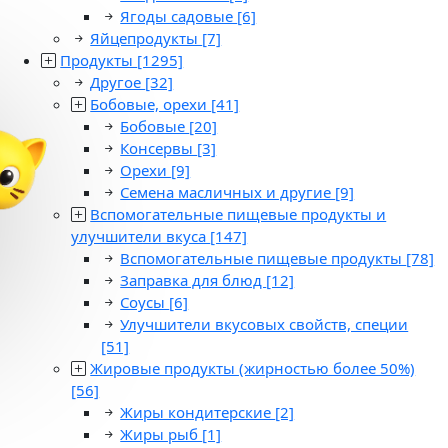
Ягоды садовые
[6]
Яйцепродукты
[7]
Продукты
[1295]
Другое
[32]
Бобовые, орехи
[41]
Бобовые
[20]
Консервы
[3]
Орехи
[9]
Семена масличных и другие
[9]
Вспомогательные пищевые продукты и
улучшители вкуса
[147]
Вспомогательные пищевые продукты
[78]
Заправка для блюд
[12]
Соусы
[6]
Улучшители вкусовых свойств, специи
[51]
Жировые продукты (жирностью более 50%)
[56]
Жиры кондитерские
[2]
Жиры рыб
[1]