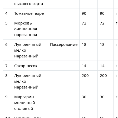
высшего сорта
4
Томатное пюре
90
90
г
5
Морковь
72
72
г
очищенная
нарезанная
6
Лук репчатый
Пассерование
18
18
г
мелко
нарезанный
7
Сахар-песок
14
14
г
8
Лук репчатый
200
200
г
мелко
нарезанный
9
Маргарин
30
30
г
молочный
столовый