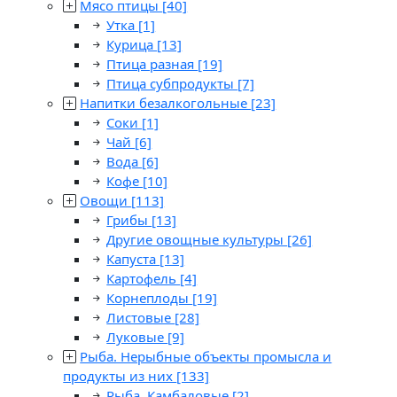
Мясо птицы
[40]
Утка
[1]
Курица
[13]
Птица разная
[19]
Птица субпродукты
[7]
Напитки безалкогольные
[23]
Соки
[1]
Чай
[6]
Вода
[6]
Кофе
[10]
Овощи
[113]
Грибы
[13]
Другие овощные культуры
[26]
Капуста
[13]
Картофель
[4]
Корнеплоды
[19]
Листовые
[28]
Луковые
[9]
Рыба. Нерыбные объекты промысла и
продукты из них
[133]
Рыба. Камбаловые
[2]