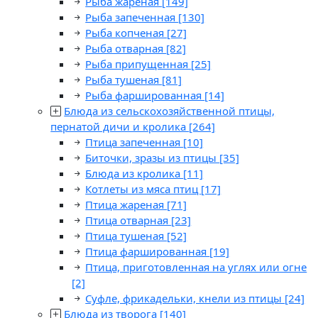
Рыба жареная
[149]
Рыба запеченная
[130]
Рыба копченая
[27]
Рыба отварная
[82]
Рыба припущенная
[25]
Рыба тушеная
[81]
Рыба фаршированная
[14]
Блюда из сельскохозяйственной птицы,
пернатой дичи и кролика
[264]
Птица запеченная
[10]
Биточки, зразы из птицы
[35]
Блюда из кролика
[11]
Котлеты из мяса птиц
[17]
Птица жареная
[71]
Птица отварная
[23]
Птица тушеная
[52]
Птица фаршированная
[19]
Птица, приготовленная на углях или огне
[2]
Суфле, фрикадельки, кнели из птицы
[24]
Блюда из творога
[140]