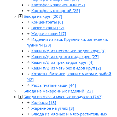
Картофель запеченный
[57]
Картофель отварной
[25]
Блюда из круп
[207]
Концентраты
[6]
Вязкие каши
[32]
Жидкие каши
[17]
Изделия из каш. Крупеники, запеканки,
пудинги
[23]
Каши п/ф из нескольки видов круп
[9]
Каши п/ф из одного вида круп
[27]
Каши п/ф из трех видов круп
[4]
Каши п/ф из четырех видов круп
[2]
Котлеты, биточки, каши с мясом и рыбой
[42]
Рассыпчатые каши
[44]
Блюда из макаронных изделий
[22]
Блюда из мяса и мясных продуктов
[747]
Колбасы
[13]
Жаренное на углях
[3]
Блюда из мясных и мясо-растительных