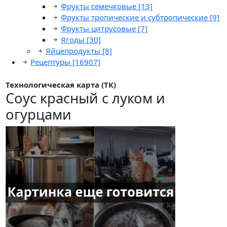
Фрукты семечковые
[13]
Фрукты тропические и субтропические
[9]
Фрукты цитрусовые
[7]
Ягоды
[30]
Яйцепродукты
[8]
Рецептуры
[16907]
Технологическая карта (ТК)
Соус красный с луком и
огурцами