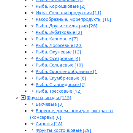
Рыба. Корюшковые
[2]
Икра. Соленая продукция
[11]
Ракообразные, морепродукты
[16]
Рыба. Другие виды рыб
[26]
Рыба. Зубатковые
[2]
Рыба. Карповые
[7]
Рыба. Лососевые
[20]
Рыба. Окуневые
[12]
Рыба. Осетровые
[4]
Рыба. Сельдевые
[10]
Рыба. Скорпенообразные
[1]
Рыба. Скумбриевые
[6]
Рыба. Ставридовые
[2]
Рыба. Тресковые
[12]
Фрукты, ягоды
[115]
Бахчевые
[3]
Варенье, джем, повидло, экстракты
(консервы)
[6]
Сиропы
[18]
Фрукты косточковые
[29]