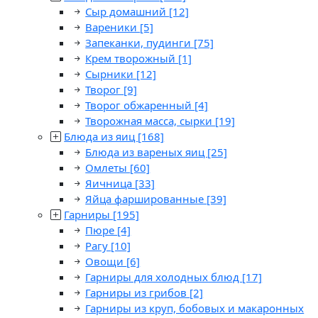
Сыр домашний
[12]
Вареники
[5]
Запеканки, пудинги
[75]
Крем творожный
[1]
Сырники
[12]
Творог
[9]
Творог обжаренный
[4]
Творожная масса, сырки
[19]
Блюда из яиц
[168]
Блюда из вареных яиц
[25]
Омлеты
[60]
Яичница
[33]
Яйца фаршированные
[39]
Гарниры
[195]
Пюре
[4]
Рагу
[10]
Овощи
[6]
Гарниры для холодных блюд
[17]
Гарниры из грибов
[2]
Гарниры из круп, бобовых и макаронных