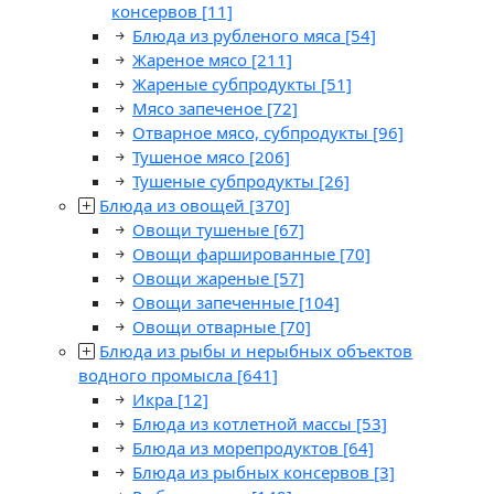
консервов
[11]
Блюда из рубленого мяса
[54]
Жареное мясо
[211]
Жареные субпродукты
[51]
Мясо запеченое
[72]
Отварное мясо, субпродукты
[96]
Тушеное мясо
[206]
Тушеные субпродукты
[26]
Блюда из овощей
[370]
Овощи тушеные
[67]
Овощи фаршированные
[70]
Овощи жареные
[57]
Овощи запеченные
[104]
Овощи отварные
[70]
Блюда из рыбы и нерыбных объектов
водного промысла
[641]
Икра
[12]
Блюда из котлетной массы
[53]
Блюда из морепродуктов
[64]
Блюда из рыбных консервов
[3]