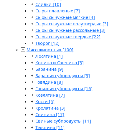
Сливки
[10]
Сыры плавленые
[7]
Сыры сычужные мягкие
[4]
Сыры сычужные полутвердые
[3]
Сыры сычужные рассольные
[3]
Сыры сычужные твердые
[22]
Творог
[12]
Мясо животных
[100]
Лосятина
[1]
Конина и Оленина
[3]
Баранина
[9]
Бараньи субпродукты
[9]
Говядина
[8]
Говяжьи субпродукты
[16]
Козлятина
[7]
Кости
[5]
Кролятина
[3]
Свинина
[17]
Свиные субпродукты
[11]
Телятина
[11]