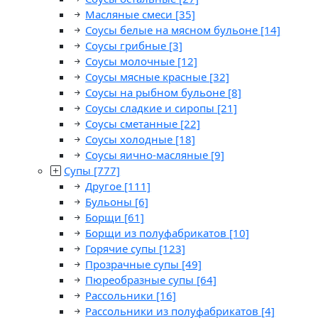
Масляные смеси
[35]
Соусы белые на мясном бульоне
[14]
Соусы грибные
[3]
Соусы молочные
[12]
Соусы мясные красные
[32]
Соусы на рыбном бульоне
[8]
Соусы сладкие и сиропы
[21]
Соусы сметанные
[22]
Соусы холодные
[18]
Соусы яично-масляные
[9]
Супы
[777]
Другое
[111]
Бульоны
[6]
Борщи
[61]
Борщи из полуфабрикатов
[10]
Горячие супы
[123]
Прозрачные супы
[49]
Пюреобразные супы
[64]
Рассольники
[16]
Рассольники из полуфабрикатов
[4]