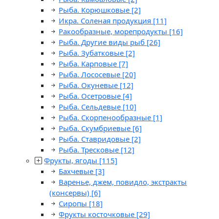
Рыба. Корюшковые
[2]
Икра. Соленая продукция
[11]
Ракообразные, морепродукты
[16]
Рыба. Другие виды рыб
[26]
Рыба. Зубатковые
[2]
Рыба. Карповые
[7]
Рыба. Лососевые
[20]
Рыба. Окуневые
[12]
Рыба. Осетровые
[4]
Рыба. Сельдевые
[10]
Рыба. Скорпенообразные
[1]
Рыба. Скумбриевые
[6]
Рыба. Ставридовые
[2]
Рыба. Тресковые
[12]
Фрукты, ягоды
[115]
Бахчевые
[3]
Варенье, джем, повидло, экстракты
(консервы)
[6]
Сиропы
[18]
Фрукты косточковые
[29]