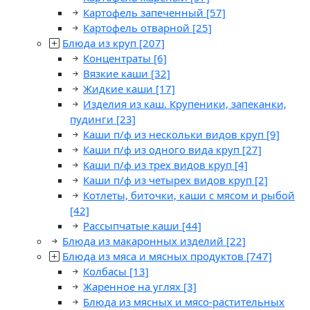
Картофель запеченный
[57]
Картофель отварной
[25]
Блюда из круп
[207]
Концентраты
[6]
Вязкие каши
[32]
Жидкие каши
[17]
Изделия из каш. Крупеники, запеканки,
пудинги
[23]
Каши п/ф из нескольки видов круп
[9]
Каши п/ф из одного вида круп
[27]
Каши п/ф из трех видов круп
[4]
Каши п/ф из четырех видов круп
[2]
Котлеты, биточки, каши с мясом и рыбой
[42]
Рассыпчатые каши
[44]
Блюда из макаронных изделий
[22]
Блюда из мяса и мясных продуктов
[747]
Колбасы
[13]
Жаренное на углях
[3]
Блюда из мясных и мясо-растительных