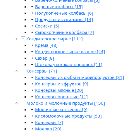
Варено-копченые колбасы
[3]
Вареные колбасы
[15]
Полукопченые колбасы
[6]
Продукты из свинины
[14]
Сосиски
[5]
Сырокопченые колбасы
[7]
Кондитерское сырье
[111]
Крема
[48]
Кондитерское сырье разное
[44]
Сахар
[8]
Шоколад и какао-порошок
[11]
Консервы
[71]
Консервы из рыбы и морепродуктов
[31]
Консервы из фруктов
[9]
Консервы мясные
[20]
Консервы овощные
[11]
Молоко и молочные продукты
[150]
Молочные консервы
[9]
Кисломолочные продукты
[53]
Консервы
[7]
Молоко
[20]