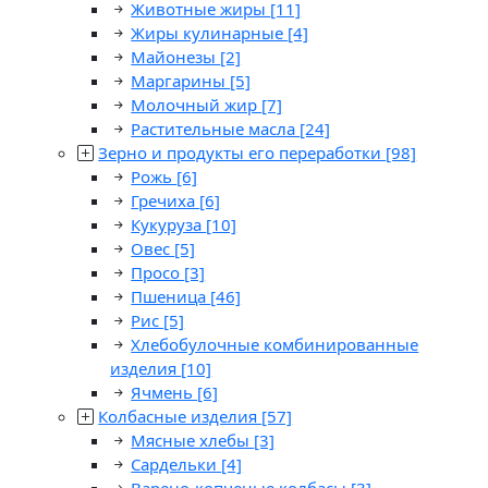
Животные жиры
[11]
Жиры кулинарные
[4]
Майонезы
[2]
Маргарины
[5]
Молочный жир
[7]
Растительные масла
[24]
Зерно и продукты его переработки
[98]
Рожь
[6]
Гречиха
[6]
Кукуруза
[10]
Овес
[5]
Просо
[3]
Пшеница
[46]
Рис
[5]
Хлебобулочные комбинированные
изделия
[10]
Ячмень
[6]
Колбасные изделия
[57]
Мясные хлебы
[3]
Сардельки
[4]