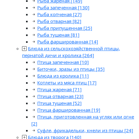
Рыба жареная
[149]
Рыба запеченная
[130]
Рыба копченая
[27]
Рыба отварная
[82]
Рыба припущенная
[25]
Рыба тушеная
[81]
Рыба фаршированная
[14]
Блюда из сельскохозяйственной птицы,
пернатой дичи и кролика
[264]
Птица запеченная
[10]
Биточки, зразы из птицы
[35]
Блюда из кролика
[11]
Котлеты из мяса птиц
[17]
Птица жареная
[71]
Птица отварная
[23]
Птица тушеная
[52]
Птица фаршированная
[19]
Птица, приготовленная на углях или огне
[2]
Суфле, фрикадельки, кнели из птицы
[24]
Блюда из творога
[140]