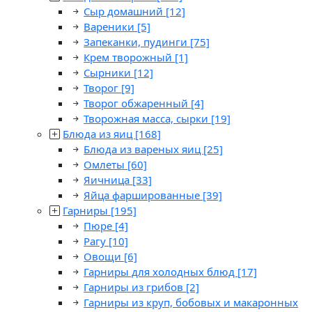
Сыр домашний
[12]
Вареники
[5]
Запеканки, пудинги
[75]
Крем творожный
[1]
Сырники
[12]
Творог
[9]
Творог обжаренный
[4]
Творожная масса, сырки
[19]
Блюда из яиц
[168]
Блюда из вареных яиц
[25]
Омлеты
[60]
Яичница
[33]
Яйца фаршированные
[39]
Гарниры
[195]
Пюре
[4]
Рагу
[10]
Овощи
[6]
Гарниры для холодных блюд
[17]
Гарниры из грибов
[2]
Гарниры из круп, бобовых и макаронных