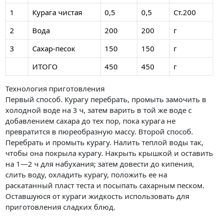
1
Курага чистая
0,5
0,5
Ст.200
2
Вода
200
200
г
3
Сахар-песок
150
150
г
ИТОГО
450
450
г
Технология приготовления
Первый способ. Курагу перебрать, промыть замочить в
холодной воде на 3 ч, затем варить в той же воде с
добавлением сахара до тех пор, пока курага не
превратится в пюреобразную массу. Второй способ.
Перебрать и промыть курагу. Налить теплой воды так,
чтобы она покрыла курагу. Накрыть крышкой и оставить
на 1—2 ч для набухания; затем довести до кипения,
слить воду, охладить курагу, положить ее на
раскатанный пласт теста и посыпать сахарным песком.
Оставшуюся от кураги жидкость использовать для
приготовления сладких блюд.