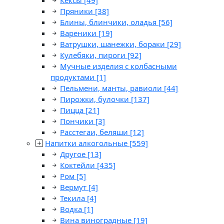
Кексы
[49]
Пряники
[38]
Блины, блинчики, оладья
[56]
Вареники
[19]
Ватрушки, шанежки, бораки
[29]
Кулебяки, пироги
[92]
Мучные изделия с колбасными
продуктами
[1]
Пельмени, манты, равиоли
[44]
Пирожки, булочки
[137]
Пицца
[21]
Пончики
[3]
Расстегаи, беляши
[12]
Напитки алкогольные
[559]
Другое
[13]
Коктейли
[435]
Ром
[5]
Вермут
[4]
Текила
[4]
Водка
[1]
Вина виноградные
[19]