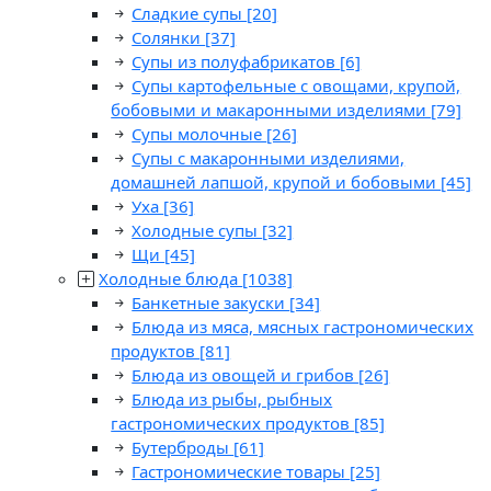
Сладкие супы
[20]
Солянки
[37]
Супы из полуфабрикатов
[6]
Супы картофельные с овощами, крупой,
бобовыми и макаронными изделиями
[79]
Супы молочные
[26]
Супы с макаронными изделиями,
домашней лапшой, крупой и бобовыми
[45]
Уха
[36]
Холодные супы
[32]
Щи
[45]
Холодные блюда
[1038]
Банкетные закуски
[34]
Блюда из мяса, мясных гастрономических
продуктов
[81]
Блюда из овощей и грибов
[26]
Блюда из рыбы, рыбных
гастрономических продуктов
[85]
Бутерброды
[61]
Гастрономические товары
[25]