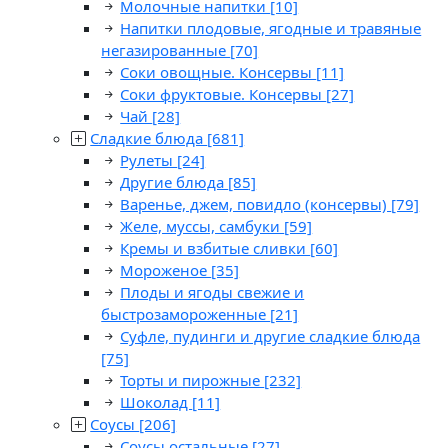
Молочные напитки
[10]
Напитки плодовые, ягодные и травяные
негазированные
[70]
Соки овощные. Консервы
[11]
Соки фруктовые. Консервы
[27]
Чай
[28]
Сладкие блюда
[681]
Рулеты
[24]
Другие блюда
[85]
Варенье, джем, повидло (консервы)
[79]
Желе, муссы, самбуки
[59]
Кремы и взбитые сливки
[60]
Мороженое
[35]
Плоды и ягоды свежие и
быстрозамороженные
[21]
Суфле, пудинги и другие сладкие блюда
[75]
Торты и пирожные
[232]
Шоколад
[11]
Соусы
[206]
Соусы остальные
[27]