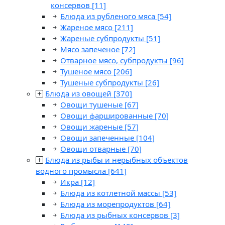
консервов
[11]
Блюда из рубленого мяса
[54]
Жареное мясо
[211]
Жареные субпродукты
[51]
Мясо запеченое
[72]
Отварное мясо, субпродукты
[96]
Тушеное мясо
[206]
Тушеные субпродукты
[26]
Блюда из овощей
[370]
Овощи тушеные
[67]
Овощи фаршированные
[70]
Овощи жареные
[57]
Овощи запеченные
[104]
Овощи отварные
[70]
Блюда из рыбы и нерыбных объектов
водного промысла
[641]
Икра
[12]
Блюда из котлетной массы
[53]
Блюда из морепродуктов
[64]
Блюда из рыбных консервов
[3]