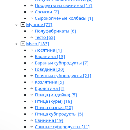
Продукты из свинины
[17]
Сосиски
[2]
Сырокопченые колбасы
[1]
Мучное
[77]
Полуфабрикаты
[6]
Тесто
[63]
Мясо
[183]
Лосятина
[1]
Баранина
[13]
Бараньи субпродукты
[7]
Говядина
[20]
Говяжьи субпродукты
[21]
Козлятина
[5]
Кролятина
[2]
Птица (индейка)
[5]
Птица (куры)
[18]
Птица разная
[20]
Птица субпродукты
[5]
Свинина
[19]
Свиные субпродукты
[11]