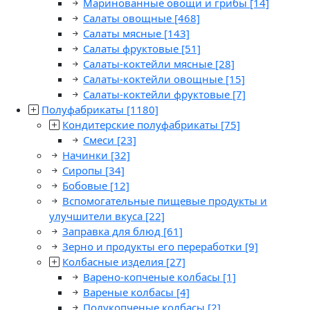
Маринованные овощи и грибы
[14]
Салаты овощные
[468]
Салаты мясные
[143]
Салаты фруктовые
[51]
Салаты-коктейли мясные
[28]
Салаты-коктейли овощные
[15]
Салаты-коктейли фруктовые
[7]
Полуфабрикаты
[1180]
Кондитерские полуфабрикаты
[75]
Смеси
[23]
Начинки
[32]
Сиропы
[34]
Бобовые
[12]
Вспомогательные пищевые продукты и
улучшители вкуса
[22]
Заправка для блюд
[61]
Зерно и продукты его переработки
[9]
Колбасные изделия
[27]
Варено-копченые колбасы
[1]
Вареные колбасы
[4]
Полукопченые колбасы
[2]