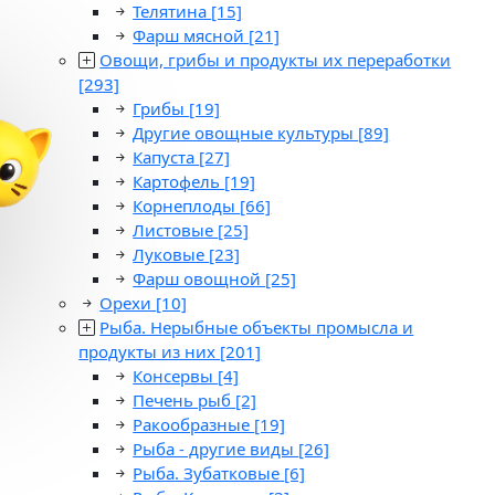
Телятина
[15]
Фарш мясной
[21]
Овощи, грибы и продукты их переработки
[293]
Грибы
[19]
Другие овощные культуры
[89]
Капуста
[27]
Картофель
[19]
Корнеплоды
[66]
Листовые
[25]
Луковые
[23]
Фарш овощной
[25]
Орехи
[10]
Рыба. Нерыбные объекты промысла и
продукты из них
[201]
Консервы
[4]
Печень рыб
[2]
Ракообразные
[19]
Рыба - другие виды
[26]
Рыба. Зубатковые
[6]