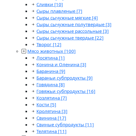
Сливки
[10]
Сыры плавленые
[7]
Сыры сычужные мягкие
[4]
Сыры сычужные полутвердые
[3]
Сыры сычужные рассольные
[3]
Сыры сычужные твердые
[22]
Творог
[12]
Мясо животных
[100]
Лосятина
[1]
Конина и Оленина
[3]
Баранина
[9]
Бараньи субпродукты
[9]
Говядина
[8]
Говяжьи субпродукты
[16]
Козлятина
[7]
Кости
[5]
Кролятина
[3]
Свинина
[17]
Свиные субпродукты
[11]
Телятина
[11]