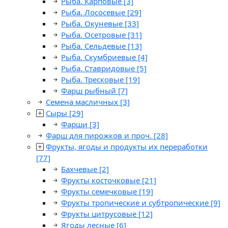
Рыба. Карповые
[3]
Рыба. Лососевые
[29]
Рыба. Окуневые
[33]
Рыба. Осетровые
[31]
Рыба. Сельдевые
[13]
Рыба. Скумбриевые
[4]
Рыба. Ставридовые
[5]
Рыба. Тресковые
[19]
Фарш рыбный
[7]
Семена масличных
[3]
Сыры
[29]
Фарши
[3]
Фарш для пирожков и проч.
[28]
Фрукты, ягоды и продукты их переработки
[77]
Бахчевые
[2]
Фрукты косточковые
[21]
Фрукты семечковые
[19]
Фрукты тропические и субтропические
[9]
Фрукты цитрусовые
[12]
Ягоды лесные
[6]