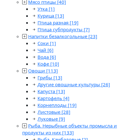
Мясо птицы
[40]
Утка
[1]
Курица
[13]
Птица разная
[19]
Птица субпродукты
[7]
Напитки безалкогольные
[23]
Соки
[1]
Чай
[6]
Вода
[6]
Кофе
[10]
Овощи
[113]
Грибы
[13]
Другие овощные культуры
[26]
Капуста
[13]
Картофель
[4]
Корнеплоды
[19]
Листовые
[28]
Луковые
[9]
Рыба. Нерыбные объекты промысла и
продукты из них
[133]
Рыба. Камбаловые
[2]