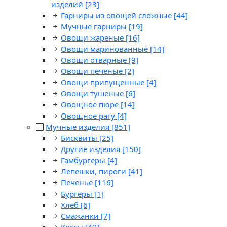
изделий
[23]
Гарниры из овощей сложные
[44]
Мучные гарниры
[19]
Овощи жареные
[16]
Овощи маринованные
[14]
Овощи отварные
[9]
Овощи печеные
[2]
Овощи припущенные
[4]
Овощи тушеные
[6]
Овощное пюре
[14]
Овощное рагу
[4]
Мучные изделия
[851]
Бисквиты
[25]
Другие изделия
[150]
Гамбургеры
[4]
Лепешки, пироги
[41]
Печенье
[116]
Бургеры
[1]
Хлеб
[6]
Смажанки
[7]