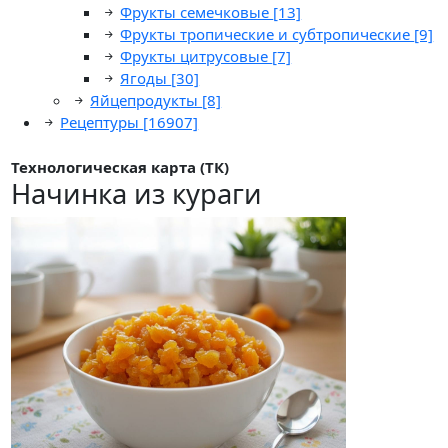
Фрукты семечковые
[13]
Фрукты тропические и субтропические
[9]
Фрукты цитрусовые
[7]
Ягоды
[30]
Яйцепродукты
[8]
Рецептуры
[16907]
Технологическая карта (ТК)
Начинка из кураги