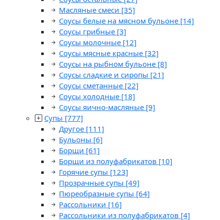
Масляные смеси
[35]
Соусы белые на мясном бульоне
[14]
Соусы грибные
[3]
Соусы молочные
[12]
Соусы мясные красные
[32]
Соусы на рыбном бульоне
[8]
Соусы сладкие и сиропы
[21]
Соусы сметанные
[22]
Соусы холодные
[18]
Соусы яично-масляные
[9]
Супы
[777]
Другое
[111]
Бульоны
[6]
Борщи
[61]
Борщи из полуфабрикатов
[10]
Горячие супы
[123]
Прозрачные супы
[49]
Пюреобразные супы
[64]
Рассольники
[16]
Рассольники из полуфабрикатов
[4]