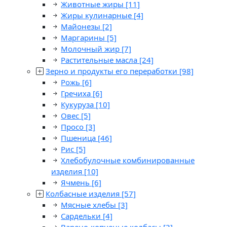
Животные жиры
[11]
Жиры кулинарные
[4]
Майонезы
[2]
Маргарины
[5]
Молочный жир
[7]
Растительные масла
[24]
Зерно и продукты его переработки
[98]
Рожь
[6]
Гречиха
[6]
Кукуруза
[10]
Овес
[5]
Просо
[3]
Пшеница
[46]
Рис
[5]
Хлебобулочные комбинированные
изделия
[10]
Ячмень
[6]
Колбасные изделия
[57]
Мясные хлебы
[3]
Сардельки
[4]