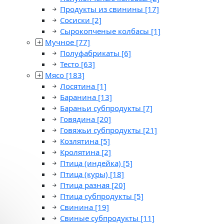
Продукты из свинины
[17]
Сосиски
[2]
Сырокопченые колбасы
[1]
Мучное
[77]
Полуфабрикаты
[6]
Тесто
[63]
Мясо
[183]
Лосятина
[1]
Баранина
[13]
Бараньи субпродукты
[7]
Говядина
[20]
Говяжьи субпродукты
[21]
Козлятина
[5]
Кролятина
[2]
Птица (индейка)
[5]
Птица (куры)
[18]
Птица разная
[20]
Птица субпродукты
[5]
Свинина
[19]
Свиные субпродукты
[11]