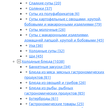
Сладкие супы
[20]
Солянки
[37]
Супы из полуфабрикатов
[6]
Супы картофельные с овощами, крупой,
бобовыми и макаронными изделиями
[79]
Супы молочные
[26]
Супы с макаронными изделиями,
домашней лапшой, крупой и бобовыми
[45]
Уха
[36]
Холодные супы
[32]
Щи
[45]
Холодные блюда
[1038]
Банкетные закуски
[34]
Блюда из мяса, мясных гастрономических
продуктов
[81]
Блюда из овощей и грибов
[26]
Блюда из рыбы, рыбных
гастрономических продуктов
[85]
Бутерброды
[61]
Гастрономические товары
[25]