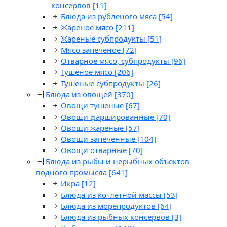
консервов
[11]
Блюда из рубленого мяса
[54]
Жареное мясо
[211]
Жареные субпродукты
[51]
Мясо запеченое
[72]
Отварное мясо, субпродукты
[96]
Тушеное мясо
[206]
Тушеные субпродукты
[26]
Блюда из овощей
[370]
Овощи тушеные
[67]
Овощи фаршированные
[70]
Овощи жареные
[57]
Овощи запеченные
[104]
Овощи отварные
[70]
Блюда из рыбы и нерыбных объектов
водного промысла
[641]
Икра
[12]
Блюда из котлетной массы
[53]
Блюда из морепродуктов
[64]
Блюда из рыбных консервов
[3]