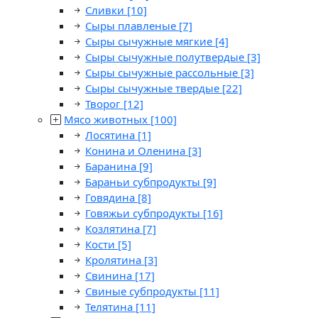
Сливки
[10]
Сыры плавленые
[7]
Сыры сычужные мягкие
[4]
Сыры сычужные полутвердые
[3]
Сыры сычужные рассольные
[3]
Сыры сычужные твердые
[22]
Творог
[12]
Мясо животных
[100]
Лосятина
[1]
Конина и Оленина
[3]
Баранина
[9]
Бараньи субпродукты
[9]
Говядина
[8]
Говяжьи субпродукты
[16]
Козлятина
[7]
Кости
[5]
Кролятина
[3]
Свинина
[17]
Свиные субпродукты
[11]
Телятина
[11]