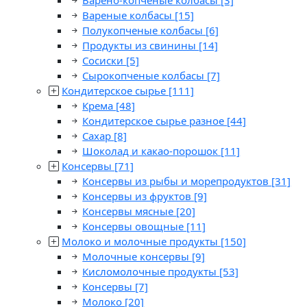
Варено-копченые колбасы
[3]
Вареные колбасы
[15]
Полукопченые колбасы
[6]
Продукты из свинины
[14]
Сосиски
[5]
Сырокопченые колбасы
[7]
Кондитерское сырье
[111]
Крема
[48]
Кондитерское сырье разное
[44]
Сахар
[8]
Шоколад и какао-порошок
[11]
Консервы
[71]
Консервы из рыбы и морепродуктов
[31]
Консервы из фруктов
[9]
Консервы мясные
[20]
Консервы овощные
[11]
Молоко и молочные продукты
[150]
Молочные консервы
[9]
Кисломолочные продукты
[53]
Консервы
[7]
Молоко
[20]