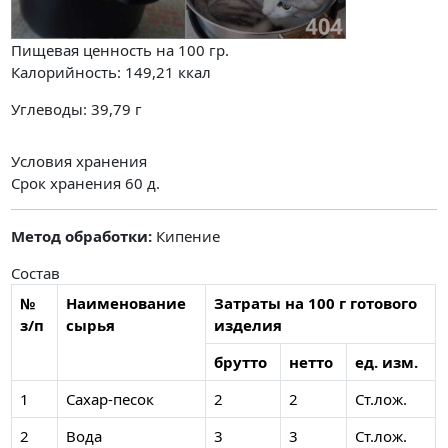
Пищевая ценность на
100 гр.
Калорийность:
149,21
ккал
Углеводы:
39,79
г
Условия хранения
Срок хранения 60 д.
Метод обработки:
Кипение
Состав
№
Наименование
Затраты на 100 г готового
з/п
сырья
изделия
брутто
нетто
ед. изм.
1
Сахар-песок
2
2
Ст.лож.
2
Вода
3
3
Ст.лож.