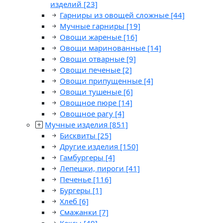
изделий
[23]
Гарниры из овощей сложные
[44]
Мучные гарниры
[19]
Овощи жареные
[16]
Овощи маринованные
[14]
Овощи отварные
[9]
Овощи печеные
[2]
Овощи припущенные
[4]
Овощи тушеные
[6]
Овощное пюре
[14]
Овощное рагу
[4]
Мучные изделия
[851]
Бисквиты
[25]
Другие изделия
[150]
Гамбургеры
[4]
Лепешки, пироги
[41]
Печенье
[116]
Бургеры
[1]
Хлеб
[6]
Смажанки
[7]