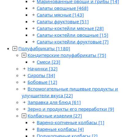
Маринованные овощи и грибы
[14]
Салаты овощные
[468]
Салаты мясные
[143]
Салаты фруктовые
[51]
Салаты-коктейли мясные
[28]
Салаты-коктейли овощные
[15]
Салаты-коктейли фруктовые
[7]
Полуфабрикаты
[1180]
Кондитерские полуфабрикаты
[75]
Смеси
[23]
Начинки
[32]
Сиропы
[34]
Бобовые
[12]
Вспомогательные пищевые продукты и
улучшители вкуса
[22]
Заправка для блюд
[61]
Зерно и продукты его переработки
[9]
Колбасные изделия
[27]
Варено-копченые колбасы
[1]
Вареные колбасы
[4]
Полукопченые колбасы
[2]