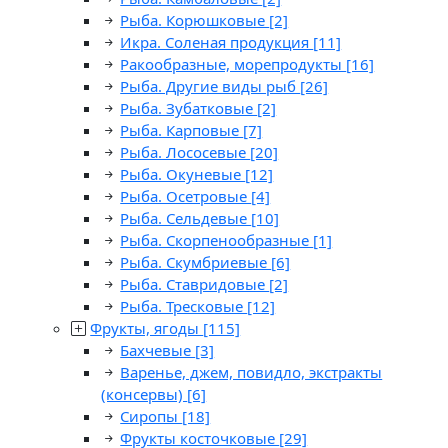
Рыба. Корюшковые
[2]
Икра. Соленая продукция
[11]
Ракообразные, морепродукты
[16]
Рыба. Другие виды рыб
[26]
Рыба. Зубатковые
[2]
Рыба. Карповые
[7]
Рыба. Лососевые
[20]
Рыба. Окуневые
[12]
Рыба. Осетровые
[4]
Рыба. Сельдевые
[10]
Рыба. Скорпенообразные
[1]
Рыба. Скумбриевые
[6]
Рыба. Ставридовые
[2]
Рыба. Тресковые
[12]
Фрукты, ягоды
[115]
Бахчевые
[3]
Варенье, джем, повидло, экстракты
(консервы)
[6]
Сиропы
[18]
Фрукты косточковые
[29]