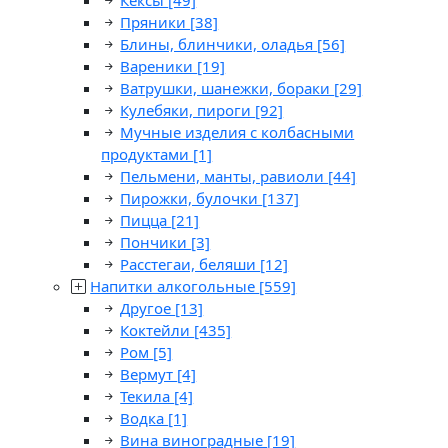
Кексы
[49]
Пряники
[38]
Блины, блинчики, оладья
[56]
Вареники
[19]
Ватрушки, шанежки, бораки
[29]
Кулебяки, пироги
[92]
Мучные изделия с колбасными
продуктами
[1]
Пельмени, манты, равиоли
[44]
Пирожки, булочки
[137]
Пицца
[21]
Пончики
[3]
Расстегаи, беляши
[12]
Напитки алкогольные
[559]
Другое
[13]
Коктейли
[435]
Ром
[5]
Вермут
[4]
Текила
[4]
Водка
[1]
Вина виноградные
[19]