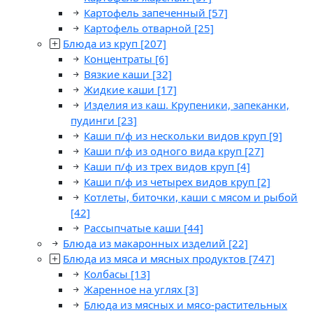
Картофель запеченный
[57]
Картофель отварной
[25]
Блюда из круп
[207]
Концентраты
[6]
Вязкие каши
[32]
Жидкие каши
[17]
Изделия из каш. Крупеники, запеканки,
пудинги
[23]
Каши п/ф из нескольки видов круп
[9]
Каши п/ф из одного вида круп
[27]
Каши п/ф из трех видов круп
[4]
Каши п/ф из четырех видов круп
[2]
Котлеты, биточки, каши с мясом и рыбой
[42]
Рассыпчатые каши
[44]
Блюда из макаронных изделий
[22]
Блюда из мяса и мясных продуктов
[747]
Колбасы
[13]
Жаренное на углях
[3]
Блюда из мясных и мясо-растительных