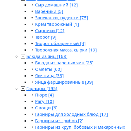
Сыр домашний
[12]
Вареники
[5]
Запеканки, пудинги
[75]
Крем творожный
[1]
Сырники
[12]
Творог
[9]
Творог обжаренный
[4]
Творожная масса, сырки
[19]
Блюда из яиц
[168]
Блюда из вареных яиц
[25]
Омлеты
[60]
Яичница
[33]
Яйца фаршированные
[39]
Гарниры
[195]
Пюре
[4]
Рагу
[10]
Овощи
[6]
Гарниры для холодных блюд
[17]
Гарниры из грибов
[2]
Гарниры из круп, бобовых и макаронных