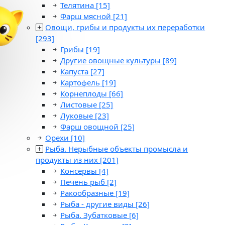
Телятина
[15]
Фарш мясной
[21]
Овощи, грибы и продукты их переработки
[293]
Грибы
[19]
Другие овощные культуры
[89]
Капуста
[27]
Картофель
[19]
Корнеплоды
[66]
Листовые
[25]
Луковые
[23]
Фарш овощной
[25]
Орехи
[10]
Рыба. Нерыбные объекты промысла и
продукты из них
[201]
Консервы
[4]
Печень рыб
[2]
Ракообразные
[19]
Рыба - другие виды
[26]
Рыба. Зубатковые
[6]