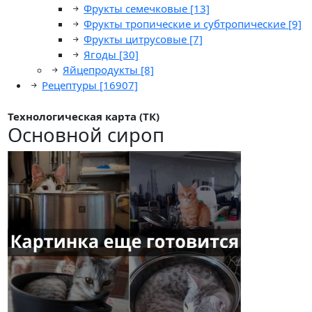
Фрукты семечковые
[13]
Фрукты тропические и субтропические
[9]
Фрукты цитрусовые
[7]
Ягоды
[30]
Яйцепродукты
[8]
Рецептуры
[16907]
Технологическая карта (ТК)
Основной сироп