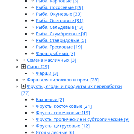
Рыба. Карповые
[3]
Рыба. Лососевые
[29]
Рыба. Окуневые
[33]
Рыба. Осетровые
[31]
Рыба. Сельдевые
[13]
Рыба. Скумбриевые
[4]
Рыба. Ставридовые
[5]
Рыба. Тресковые
[19]
Фарш рыбный
[7]
Семена масличных
[3]
Сыры
[29]
Фарши
[3]
Фарш для пирожков и проч.
[28]
Фрукты, ягоды и продукты их переработки
[77]
Бахчевые
[2]
Фрукты косточковые
[21]
Фрукты семечковые
[19]
Фрукты тропические и субтропические
[9]
Фрукты цитрусовые
[12]
Ягоды лесные
[6]