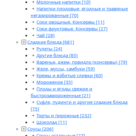
Молочные напитки
[10]
Напитки плодовые, ягодные и травяные
негазированные
[70]
Соки овощные. Консервы
[11]
Соки фруктовые. Консервы
[27]
Чай
[28]
Сладкие блюда
[681]
Рулеты
[24]
Другие блюда
[85]
Варенье, джем, повидло (консервы)
[79]
Желе, муссы, самбуки
[59]
Кремы и взбитые сливки
[60]
Мороженое
[35]
Плоды и ягоды свежие и
быстрозамороженные
[21]
Суфле, пудинги и другие сладкие блюда
[75]
Торты и пирожные
[232]
Шоколад
[11]
Соусы
[206]
Соусы остальные
[27]