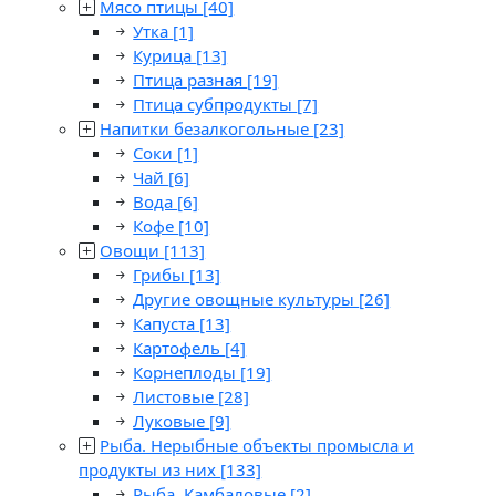
Мясо птицы
[40]
Утка
[1]
Курица
[13]
Птица разная
[19]
Птица субпродукты
[7]
Напитки безалкогольные
[23]
Соки
[1]
Чай
[6]
Вода
[6]
Кофе
[10]
Овощи
[113]
Грибы
[13]
Другие овощные культуры
[26]
Капуста
[13]
Картофель
[4]
Корнеплоды
[19]
Листовые
[28]
Луковые
[9]
Рыба. Нерыбные объекты промысла и
продукты из них
[133]
Рыба. Камбаловые
[2]