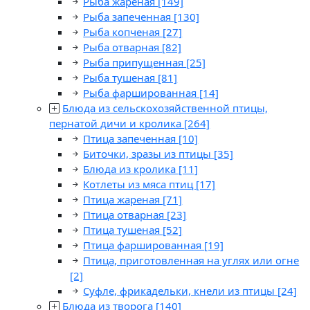
Рыба жареная
[149]
Рыба запеченная
[130]
Рыба копченая
[27]
Рыба отварная
[82]
Рыба припущенная
[25]
Рыба тушеная
[81]
Рыба фаршированная
[14]
Блюда из сельскохозяйственной птицы,
пернатой дичи и кролика
[264]
Птица запеченная
[10]
Биточки, зразы из птицы
[35]
Блюда из кролика
[11]
Котлеты из мяса птиц
[17]
Птица жареная
[71]
Птица отварная
[23]
Птица тушеная
[52]
Птица фаршированная
[19]
Птица, приготовленная на углях или огне
[2]
Суфле, фрикадельки, кнели из птицы
[24]
Блюда из творога
[140]