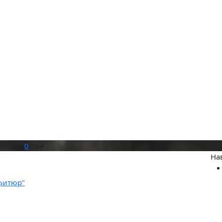
 15:55
0
164
На
фитюр"