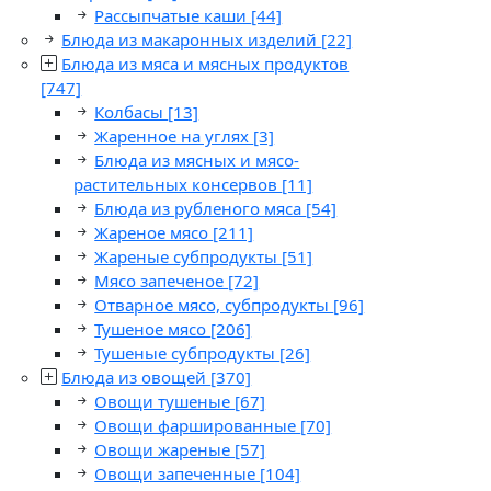
Рассыпчатые каши
[44]
Блюда из макаронных изделий
[22]
Блюда из мяса и мясных продуктов
[747]
Колбасы
[13]
Жаренное на углях
[3]
Блюда из мясных и мясо-
растительных консервов
[11]
Блюда из рубленого мяса
[54]
Жареное мясо
[211]
Жареные субпродукты
[51]
Мясо запеченое
[72]
Отварное мясо, субпродукты
[96]
Тушеное мясо
[206]
Тушеные субпродукты
[26]
Блюда из овощей
[370]
Овощи тушеные
[67]
Овощи фаршированные
[70]
Овощи жареные
[57]
Овощи запеченные
[104]