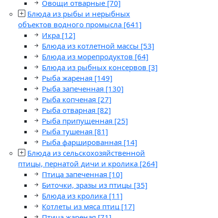
Овощи отварные
[70]
Блюда из рыбы и нерыбных
объектов водного промысла
[641]
Икра
[12]
Блюда из котлетной массы
[53]
Блюда из морепродуктов
[64]
Блюда из рыбных консервов
[3]
Рыба жареная
[149]
Рыба запеченная
[130]
Рыба копченая
[27]
Рыба отварная
[82]
Рыба припущенная
[25]
Рыба тушеная
[81]
Рыба фаршированная
[14]
Блюда из сельскохозяйственной
птицы, пернатой дичи и кролика
[264]
Птица запеченная
[10]
Биточки, зразы из птицы
[35]
Блюда из кролика
[11]
Котлеты из мяса птиц
[17]
Птица жареная
[71]