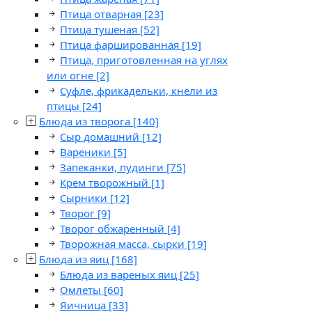
Птица отварная
[23]
Птица тушеная
[52]
Птица фаршированная
[19]
Птица, приготовленная на углях
или огне
[2]
Суфле, фрикадельки, кнели из
птицы
[24]
Блюда из творога
[140]
Сыр домашний
[12]
Вареники
[5]
Запеканки, пудинги
[75]
Крем творожный
[1]
Сырники
[12]
Творог
[9]
Творог обжаренный
[4]
Творожная масса, сырки
[19]
Блюда из яиц
[168]
Блюда из вареных яиц
[25]
Омлеты
[60]
Яичница
[33]