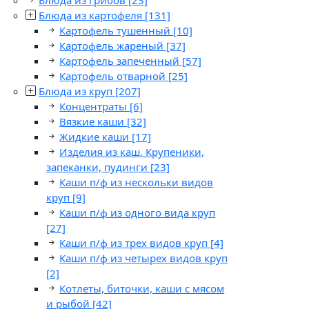
Блюда из картофеля
[131]
Картофель тушенный
[10]
Картофель жареный
[37]
Картофель запеченный
[57]
Картофель отварной
[25]
Блюда из круп
[207]
Концентраты
[6]
Вязкие каши
[32]
Жидкие каши
[17]
Изделия из каш. Крупеники,
запеканки, пудинги
[23]
Каши п/ф из нескольки видов
круп
[9]
Каши п/ф из одного вида круп
[27]
Каши п/ф из трех видов круп
[4]
Каши п/ф из четырех видов круп
[2]
Котлеты, биточки, каши с мясом
и рыбой
[42]