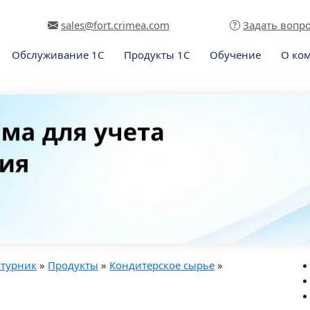
sales@fort.crimea.com
Задать вопр
Обслуживание 1С
Продукты 1С
Обучение
О ко
птурник
»
Продукты
»
Кондитерское сырье
»