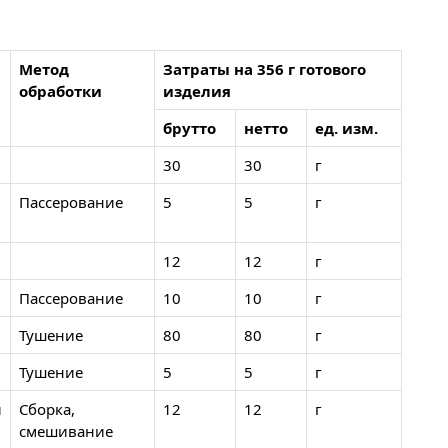
Метод
Затраты на 356 г готового
обработки
изделия
брутто
нетто
ед. изм.
30
30
г
Пассерование
5
5
г
12
12
г
Пассерование
10
10
г
Тушение
80
80
г
Тушение
5
5
г
и
Сборка,
12
12
г
смешивание