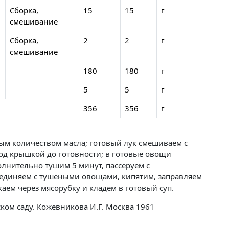
Сборка,
15
15
г
смешивание
Сборка,
2
2
г
смешивание
180
180
г
5
5
г
356
356
г
ым количеством масла; готовый лук смешиваем с
д крышкой до готовности; в готовые овощи
лнительно тушим 5 минут, пассеруем с
оединяем с тушеными овощами, кипятим, заправляем
ем через мясорубку и кладем в готовый суп.
ком саду. Кожевникова И.Г. Москва 1961