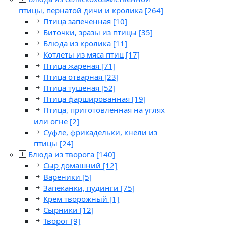
птицы, пернатой дичи и кролика
[264]
Птица запеченная
[10]
Биточки, зразы из птицы
[35]
Блюда из кролика
[11]
Котлеты из мяса птиц
[17]
Птица жареная
[71]
Птица отварная
[23]
Птица тушеная
[52]
Птица фаршированная
[19]
Птица, приготовленная на углях
или огне
[2]
Суфле, фрикадельки, кнели из
птицы
[24]
Блюда из творога
[140]
Сыр домашний
[12]
Вареники
[5]
Запеканки, пудинги
[75]
Крем творожный
[1]
Сырники
[12]
Творог
[9]