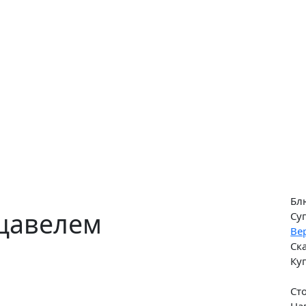
Бл
 щавелем
Су
Ве
Ск
Ку
Ст
На