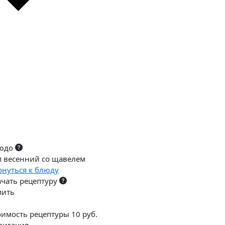
юдо
п весенний со щавелем
рнуться к блюду
ачать рецептуру
пить
оимость рецептуры 10 руб.
вигация