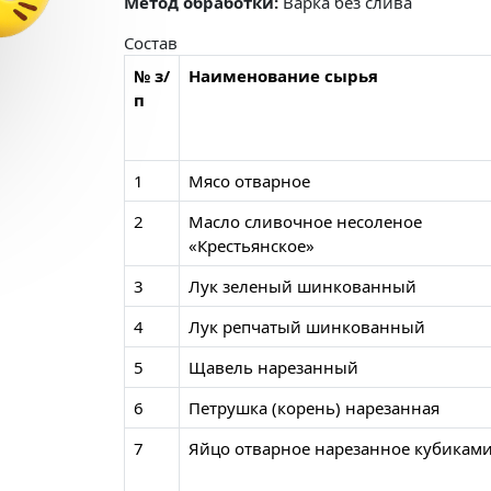
Метод обработки:
Варка без слива
Состав
№ з/
Наименование сырья
п
1
Мясо отварное
2
Масло сливочное несоленое
«Крестьянское»
3
Лук зеленый шинкованный
4
Лук репчатый шинкованный
5
Щавель нарезанный
6
Петрушка (корень) нарезанная
7
Яйцо отварное нарезанное кубикам