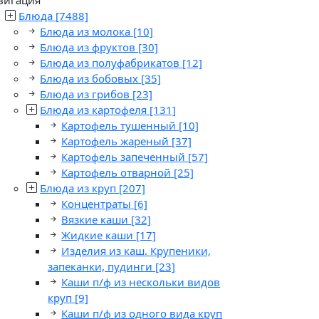
Блюда
[7488]
Блюда из молока
[10]
Блюда из фруктов
[30]
Блюда из полуфабрикатов
[12]
Блюда из бобовых
[35]
Блюда из грибов
[23]
Блюда из картофеля
[131]
Картофель тушенный
[10]
Картофель жареный
[37]
Картофель запеченный
[57]
Картофель отварной
[25]
Блюда из круп
[207]
Концентраты
[6]
Вязкие каши
[32]
Жидкие каши
[17]
Изделия из каш. Крупеники,
запеканки, пудинги
[23]
Каши п/ф из нескольки видов
круп
[9]
Каши п/ф из одного вида круп