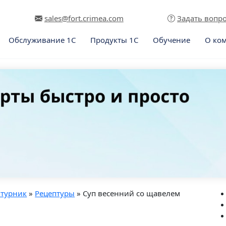
sales@fort.crimea.com
Задать вопр
Обслуживание 1С
Продукты 1С
Обучение
О ко
птурник
»
Рецептуры
» Суп весенний со щавелем