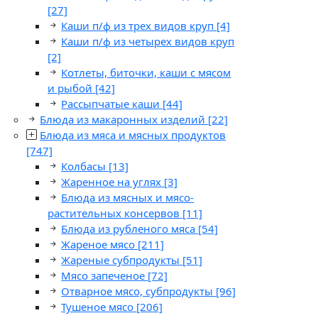
[27]
Каши п/ф из трех видов круп
[4]
Каши п/ф из четырех видов круп
[2]
Котлеты, биточки, каши с мясом
и рыбой
[42]
Рассыпчатые каши
[44]
Блюда из макаронных изделий
[22]
Блюда из мяса и мясных продуктов
[747]
Колбасы
[13]
Жаренное на углях
[3]
Блюда из мясных и мясо-
растительных консервов
[11]
Блюда из рубленого мяса
[54]
Жареное мясо
[211]
Жареные субпродукты
[51]
Мясо запеченое
[72]
Отварное мясо, субпродукты
[96]
Тушеное мясо
[206]