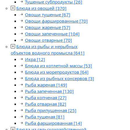
Тушеные субпродукты
[26]
Блюда из овощей
[370]
Овощи тушеные
[67]
Овощи фаршированные
[70]
Овощи жареные
[57]
Овощи запеченные
[104]
Овощи отварные
[70]
Блюда из рыбы и нерыбных
объектов водного промысла
[641]
Икра
[12]
Блюда из котлетной массы
[53]
Блюда из морепродуктов
[64]
Блюда из рыбных консервов
[3]
Рыба жареная
[149]
Рыба запеченная
[130]
Рыба копченая
[27]
Рыба отварная
[82]
Рыба припущенная
[25]
Рыба тушеная
[81]
Рыба фаршированная
[14]
Блюда из сельскохозяйственной