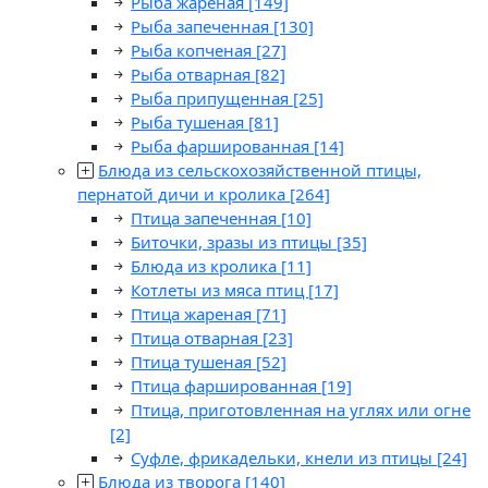
Рыба жареная
[149]
Рыба запеченная
[130]
Рыба копченая
[27]
Рыба отварная
[82]
Рыба припущенная
[25]
Рыба тушеная
[81]
Рыба фаршированная
[14]
Блюда из сельскохозяйственной птицы,
пернатой дичи и кролика
[264]
Птица запеченная
[10]
Биточки, зразы из птицы
[35]
Блюда из кролика
[11]
Котлеты из мяса птиц
[17]
Птица жареная
[71]
Птица отварная
[23]
Птица тушеная
[52]
Птица фаршированная
[19]
Птица, приготовленная на углях или огне
[2]
Суфле, фрикадельки, кнели из птицы
[24]
Блюда из творога
[140]