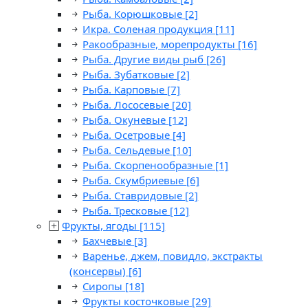
Рыба. Корюшковые
[2]
Икра. Соленая продукция
[11]
Ракообразные, морепродукты
[16]
Рыба. Другие виды рыб
[26]
Рыба. Зубатковые
[2]
Рыба. Карповые
[7]
Рыба. Лососевые
[20]
Рыба. Окуневые
[12]
Рыба. Осетровые
[4]
Рыба. Сельдевые
[10]
Рыба. Скорпенообразные
[1]
Рыба. Скумбриевые
[6]
Рыба. Ставридовые
[2]
Рыба. Тресковые
[12]
Фрукты, ягоды
[115]
Бахчевые
[3]
Варенье, джем, повидло, экстракты
(консервы)
[6]
Сиропы
[18]
Фрукты косточковые
[29]