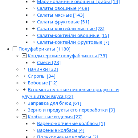
Маринованные овощи и грибы
[14]
Салаты овощные
[468]
Салаты мясные
[143]
Салаты фруктовые
[51]
Салаты-коктейли мясные
[28]
Салаты-коктейли овощные
[15]
Салаты-коктейли фруктовые
[7]
Полуфабрикаты
[1180]
Кондитерские полуфабрикаты
[75]
Смеси
[23]
Начинки
[32]
Сиропы
[34]
Бобовые
[12]
Вспомогательные пищевые продукты и
улучшители вкуса
[22]
Заправка для блюд
[61]
Зерно и продукты его переработки
[9]
Колбасные изделия
[27]
Варено-копченые колбасы
[1]
Вареные колбасы
[4]
Полукопченые колбасы
[2]