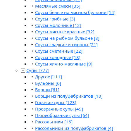
Масляные смеси
[35]
Соусы белые на мясном бульоне
[14]
Соусы грибные
[3]
Соусы молочные
[12]
Соусы мясные красные
[32]
Соусы на рыбном бульоне
[8]
Соусы сладкие и сиропы
[21]
Соусы сметанные
[22]
Соусы холодные
[18]
Соусы яично-масляные
[9]
Супы
[777]
Другое
[111]
Бульоны
[6]
Борщи
[61]
Борщи из полуфабрикатов
[10]
Горячие супы
[123]
Прозрачные супы
[49]
Пюреобразные супы
[64]
Рассольники
[16]
Рассольники из полуфабрикатов
[4]