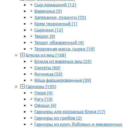
Сыр домашний
[12]
Вареники
[5]
Запеканки, пудинги
[75]
Крем творожный
[1]
Сырники
[12]
Творог
[9]
Творог обжаренный
[4]
Творожная масса, сырки
[19]
Блюда из яиц
[168]
Блюда из вареных яиц
[25]
Омлеты
[60]
Яичница
[33]
Яйца фаршированные
[39]
Гарниры
[195]
Пюре
[4]
Рагу
[10]
Овощи
[6]
Гарниры для холодных блюд
[17]
Гарниры из грибов
[2]
Гарниры из круп, бобовых и макаронных