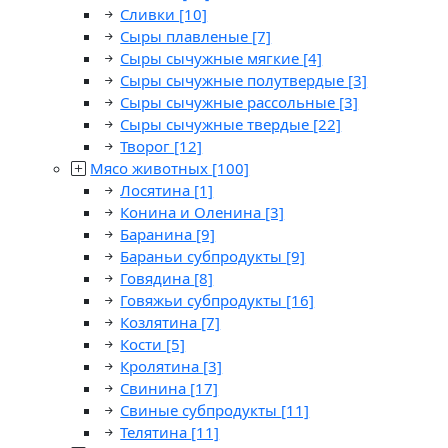
Сливки
[10]
Сыры плавленые
[7]
Сыры сычужные мягкие
[4]
Сыры сычужные полутвердые
[3]
Сыры сычужные рассольные
[3]
Сыры сычужные твердые
[22]
Творог
[12]
Мясо животных
[100]
Лосятина
[1]
Конина и Оленина
[3]
Баранина
[9]
Бараньи субпродукты
[9]
Говядина
[8]
Говяжьи субпродукты
[16]
Козлятина
[7]
Кости
[5]
Кролятина
[3]
Свинина
[17]
Свиные субпродукты
[11]
Телятина
[11]