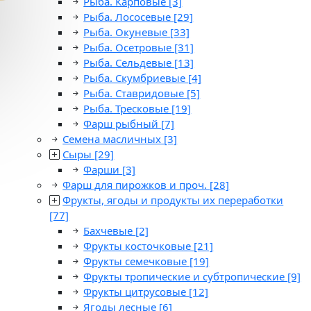
Рыба. Карповые
[3]
Рыба. Лососевые
[29]
Рыба. Окуневые
[33]
Рыба. Осетровые
[31]
Рыба. Сельдевые
[13]
Рыба. Скумбриевые
[4]
Рыба. Ставридовые
[5]
Рыба. Тресковые
[19]
Фарш рыбный
[7]
Семена масличных
[3]
Сыры
[29]
Фарши
[3]
Фарш для пирожков и проч.
[28]
Фрукты, ягоды и продукты их переработки
[77]
Бахчевые
[2]
Фрукты косточковые
[21]
Фрукты семечковые
[19]
Фрукты тропические и субтропические
[9]
Фрукты цитрусовые
[12]
Ягоды лесные
[6]