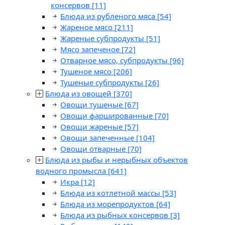
консервов
[11]
Блюда из рубленого мяса
[54]
Жареное мясо
[211]
Жареные субпродукты
[51]
Мясо запеченое
[72]
Отварное мясо, субпродукты
[96]
Тушеное мясо
[206]
Тушеные субпродукты
[26]
Блюда из овощей
[370]
Овощи тушеные
[67]
Овощи фаршированные
[70]
Овощи жареные
[57]
Овощи запеченные
[104]
Овощи отварные
[70]
Блюда из рыбы и нерыбных объектов
водного промысла
[641]
Икра
[12]
Блюда из котлетной массы
[53]
Блюда из морепродуктов
[64]
Блюда из рыбных консервов
[3]