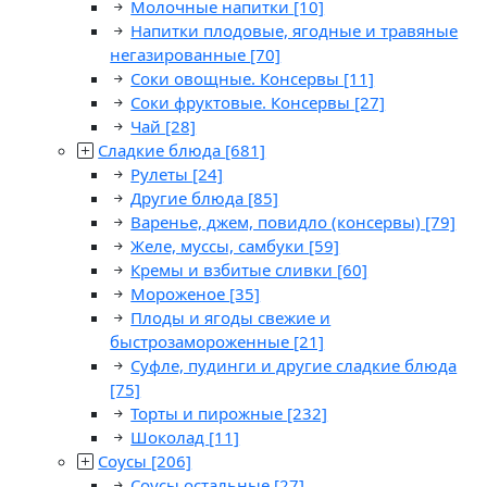
Молочные напитки
[10]
Напитки плодовые, ягодные и травяные
негазированные
[70]
Соки овощные. Консервы
[11]
Соки фруктовые. Консервы
[27]
Чай
[28]
Сладкие блюда
[681]
Рулеты
[24]
Другие блюда
[85]
Варенье, джем, повидло (консервы)
[79]
Желе, муссы, самбуки
[59]
Кремы и взбитые сливки
[60]
Мороженое
[35]
Плоды и ягоды свежие и
быстрозамороженные
[21]
Суфле, пудинги и другие сладкие блюда
[75]
Торты и пирожные
[232]
Шоколад
[11]
Соусы
[206]
Соусы остальные
[27]