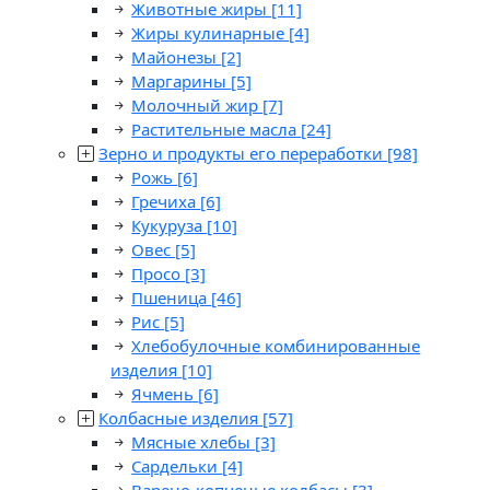
Животные жиры
[11]
Жиры кулинарные
[4]
Майонезы
[2]
Маргарины
[5]
Молочный жир
[7]
Растительные масла
[24]
Зерно и продукты его переработки
[98]
Рожь
[6]
Гречиха
[6]
Кукуруза
[10]
Овес
[5]
Просо
[3]
Пшеница
[46]
Рис
[5]
Хлебобулочные комбинированные
изделия
[10]
Ячмень
[6]
Колбасные изделия
[57]
Мясные хлебы
[3]
Сардельки
[4]