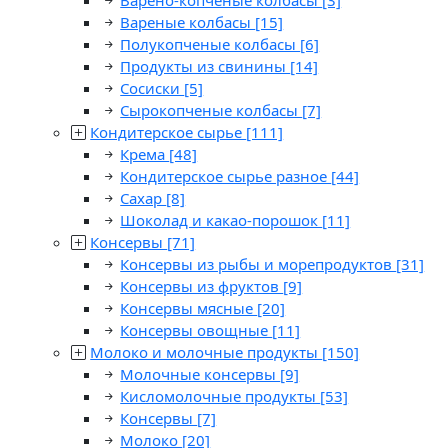
Варено-копченые колбасы
[3]
Вареные колбасы
[15]
Полукопченые колбасы
[6]
Продукты из свинины
[14]
Сосиски
[5]
Сырокопченые колбасы
[7]
Кондитерское сырье
[111]
Крема
[48]
Кондитерское сырье разное
[44]
Сахар
[8]
Шоколад и какао-порошок
[11]
Консервы
[71]
Консервы из рыбы и морепродуктов
[31]
Консервы из фруктов
[9]
Консервы мясные
[20]
Консервы овощные
[11]
Молоко и молочные продукты
[150]
Молочные консервы
[9]
Кисломолочные продукты
[53]
Консервы
[7]
Молоко
[20]