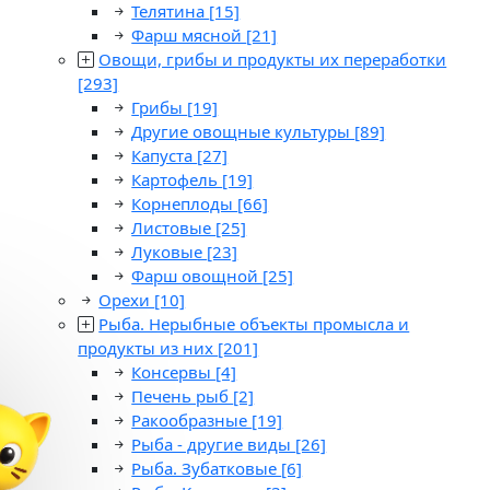
Телятина
[15]
Фарш мясной
[21]
Овощи, грибы и продукты их переработки
[293]
Грибы
[19]
Другие овощные культуры
[89]
Капуста
[27]
Картофель
[19]
Корнеплоды
[66]
Листовые
[25]
Луковые
[23]
Фарш овощной
[25]
Орехи
[10]
Рыба. Нерыбные объекты промысла и
продукты из них
[201]
Консервы
[4]
Печень рыб
[2]
Ракообразные
[19]
Рыба - другие виды
[26]
Рыба. Зубатковые
[6]