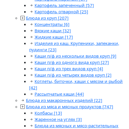
Картофель запеченный
[57]
Картофель отварной
[25]
Блюда из круп
[207]
Концентраты
[6]
Вязкие каши
[32]
Жидкие каши
[17]
Изделия из каш. Крупеники, запеканки,
пудинги
[23]
Каши п/ф из нескольки видов круп
[9]
Каши п/ф из одного вида круп
[27]
Каши п/ф из трех видов круп
[4]
Каши п/ф из четырех видов круп
[2]
Котлеты, биточки, каши с мясом и рыбой
[42]
Рассыпчатые каши
[44]
Блюда из макаронных изделий
[22]
Блюда из мяса и мясных продуктов
[747]
Колбасы
[13]
Жаренное на углях
[3]
Блюда из мясных и мясо-растительных