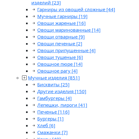
изделий
[23]
Гарниры из овощей сложные
[44]
Мучные гарниры
[19]
Овощи жареные
[16]
Овощи маринованные
[14]
Овощи отварные
[9]
Овощи печеные
[2]
Овощи припущенные
[4]
Овощи тушеные
[6]
Овощное пюре
[14]
Овощное рагу
[4]
Мучные изделия
[851]
Бисквиты
[25]
Другие изделия
[150]
Гамбургеры
[4]
Лепешки, пироги
[41]
Печенье
[116]
Бургеры
[1]
Хлеб
[6]
Смажанки
[7]