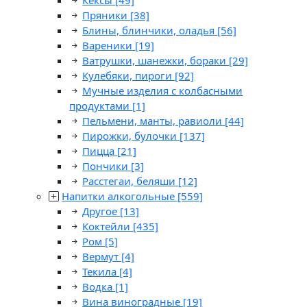
Кексы
[49]
Пряники
[38]
Блины, блинчики, оладья
[56]
Вареники
[19]
Ватрушки, шанежки, бораки
[29]
Кулебяки, пироги
[92]
Мучные изделия с колбасными
продуктами
[1]
Пельмени, манты, равиоли
[44]
Пирожки, булочки
[137]
Пицца
[21]
Пончики
[3]
Расстегаи, беляши
[12]
Напитки алкогольные
[559]
Другое
[13]
Коктейли
[435]
Ром
[5]
Вермут
[4]
Текила
[4]
Водка
[1]
Вина виноградные
[19]