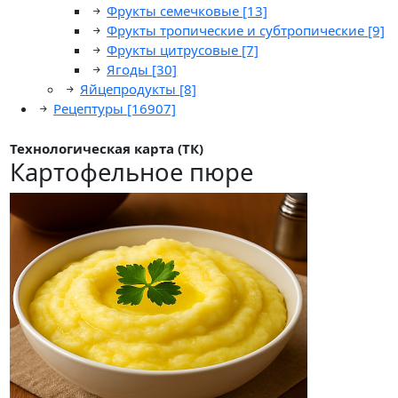
Фрукты семечковые
[13]
Фрукты тропические и субтропические
[9]
Фрукты цитрусовые
[7]
Ягоды
[30]
Яйцепродукты
[8]
Рецептуры
[16907]
Технологическая карта (ТК)
Картофельное пюре