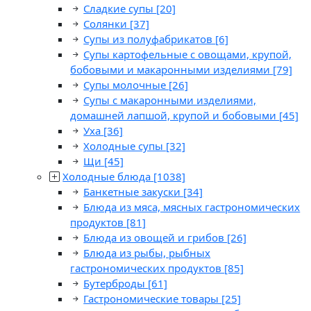
Сладкие супы
[20]
Солянки
[37]
Супы из полуфабрикатов
[6]
Супы картофельные с овощами, крупой,
бобовыми и макаронными изделиями
[79]
Супы молочные
[26]
Супы с макаронными изделиями,
домашней лапшой, крупой и бобовыми
[45]
Уха
[36]
Холодные супы
[32]
Щи
[45]
Холодные блюда
[1038]
Банкетные закуски
[34]
Блюда из мяса, мясных гастрономических
продуктов
[81]
Блюда из овощей и грибов
[26]
Блюда из рыбы, рыбных
гастрономических продуктов
[85]
Бутерброды
[61]
Гастрономические товары
[25]