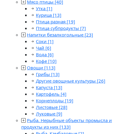
Мясо птицы
[40]
Утка
[1]
Курица
[13]
Птица разная
[19]
Птица субпродукты
[7]
Напитки безалкогольные
[23]
Соки
[1]
Чай
[6]
Вода
[6]
Кофе
[10]
Овощи
[113]
Грибы
[13]
Другие овощные культуры
[26]
Капуста
[13]
Картофель
[4]
Корнеплоды
[19]
Листовые
[28]
Луковые
[9]
Рыба. Нерыбные объекты промысла и
продукты из них
[133]
Рыба. Камбаловые
[2]