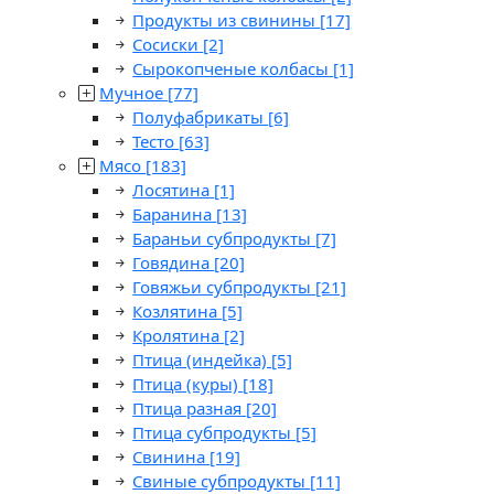
Продукты из свинины
[17]
Сосиски
[2]
Сырокопченые колбасы
[1]
Мучное
[77]
Полуфабрикаты
[6]
Тесто
[63]
Мясо
[183]
Лосятина
[1]
Баранина
[13]
Бараньи субпродукты
[7]
Говядина
[20]
Говяжьи субпродукты
[21]
Козлятина
[5]
Кролятина
[2]
Птица (индейка)
[5]
Птица (куры)
[18]
Птица разная
[20]
Птица субпродукты
[5]
Свинина
[19]
Свиные субпродукты
[11]