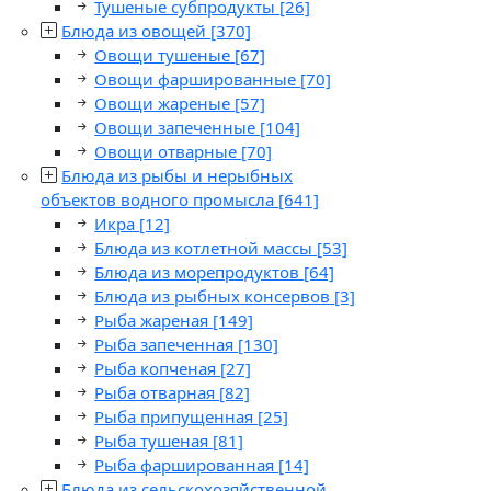
Тушеные субпродукты
[26]
Блюда из овощей
[370]
Овощи тушеные
[67]
Овощи фаршированные
[70]
Овощи жареные
[57]
Овощи запеченные
[104]
Овощи отварные
[70]
Блюда из рыбы и нерыбных
объектов водного промысла
[641]
Икра
[12]
Блюда из котлетной массы
[53]
Блюда из морепродуктов
[64]
Блюда из рыбных консервов
[3]
Рыба жареная
[149]
Рыба запеченная
[130]
Рыба копченая
[27]
Рыба отварная
[82]
Рыба припущенная
[25]
Рыба тушеная
[81]
Рыба фаршированная
[14]
Блюда из сельскохозяйственной