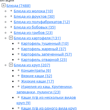
Блюда
[7488]
Блюда из молока
[10]
Блюда из фруктов
[30]
Блюда из полуфабрикатов
[12]
Блюда из бобовых
[35]
Блюда из грибов
[23]
Блюда из картофеля
[131]
Картофель тушенный
[10]
Картофель жареный
[37]
Картофель запеченный
[57]
Картофель отварной
[25]
Блюда из круп
[207]
Концентраты
[6]
Вязкие каши
[32]
Жидкие каши
[17]
Изделия из каш. Крупеники,
запеканки, пудинги
[23]
Каши п/ф из нескольки видов
круп
[9]
Каши п/ф из одного вида круп