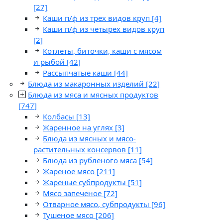
[27]
Каши п/ф из трех видов круп
[4]
Каши п/ф из четырех видов круп
[2]
Котлеты, биточки, каши с мясом
и рыбой
[42]
Рассыпчатые каши
[44]
Блюда из макаронных изделий
[22]
Блюда из мяса и мясных продуктов
[747]
Колбасы
[13]
Жаренное на углях
[3]
Блюда из мясных и мясо-
растительных консервов
[11]
Блюда из рубленого мяса
[54]
Жареное мясо
[211]
Жареные субпродукты
[51]
Мясо запеченое
[72]
Отварное мясо, субпродукты
[96]
Тушеное мясо
[206]