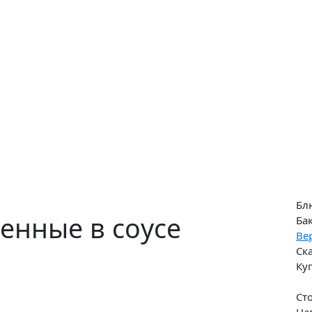
Бл
енные в соусе
Ба
Ве
Ск
Ку
Ст
На