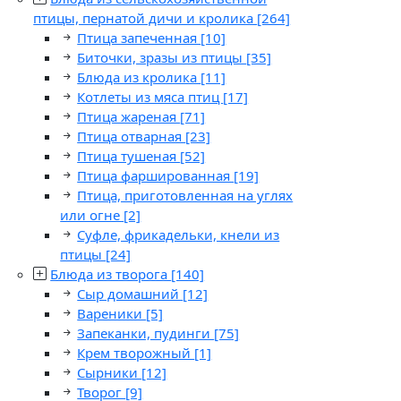
птицы, пернатой дичи и кролика
[264]
Птица запеченная
[10]
Биточки, зразы из птицы
[35]
Блюда из кролика
[11]
Котлеты из мяса птиц
[17]
Птица жареная
[71]
Птица отварная
[23]
Птица тушеная
[52]
Птица фаршированная
[19]
Птица, приготовленная на углях
или огне
[2]
Суфле, фрикадельки, кнели из
птицы
[24]
Блюда из творога
[140]
Сыр домашний
[12]
Вареники
[5]
Запеканки, пудинги
[75]
Крем творожный
[1]
Сырники
[12]
Творог
[9]