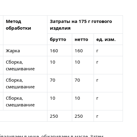
Метод
Затраты на 175 г готового
обработки
изделия
брутто
нетто
ед. изм.
Жарка
160
160
г
Сборка,
10
10
г
смешивание
Сборка,
70
70
г
смешивание
Сборка,
10
10
г
смешивание
250
250
г
валиваем в муке, обжариваем в масле. Затем