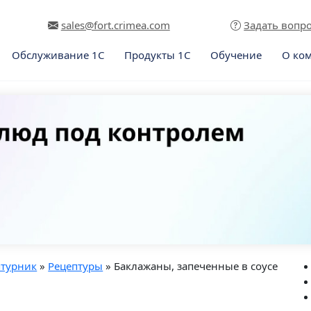
sales@fort.crimea.com
Задать вопр
Обслуживание 1С
Продукты 1С
Обучение
О ко
птурник
»
Рецептуры
» Баклажаны, запеченные в соусе