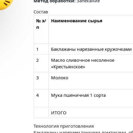
Метод обработки:
Запекание
Состав
№ з/
Наименование сырья
п
1
Баклажаны нарезанные кружочками
2
Масло сливочное несоленое
«Крестьянское»
3
Молоко
4
Мука пшеничная 1 сорта
ИТОГО
Технология приготовления
Баклажаны нарезаем тонкими ломтиками, об