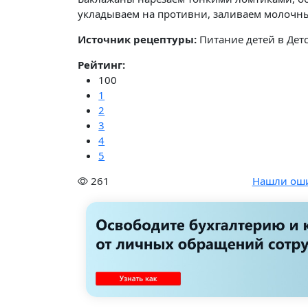
укладываем на противни, заливаем молочным
Источник рецептуры:
Питание детей в Детс
Рейтинг:
100
1
2
3
4
5
261
Нашли ош