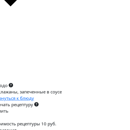
юдо
клажаны, запеченные в соусе
рнуться к блюду
ачать рецептуру
пить
оимость рецептуры 10 руб.
вигация