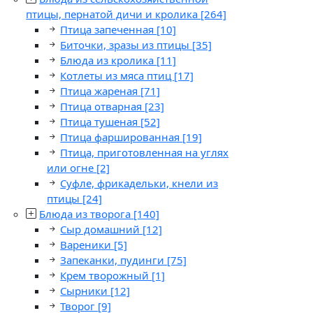
птицы, пернатой дичи и кролика
[264]
Птица запеченная
[10]
Биточки, зразы из птицы
[35]
Блюда из кролика
[11]
Котлеты из мяса птиц
[17]
Птица жареная
[71]
Птица отварная
[23]
Птица тушеная
[52]
Птица фаршированная
[19]
Птица, приготовленная на углях
или огне
[2]
Суфле, фрикадельки, кнели из
птицы
[24]
Блюда из творога
[140]
Сыр домашний
[12]
Вареники
[5]
Запеканки, пудинги
[75]
Крем творожный
[1]
Сырники
[12]
Творог
[9]