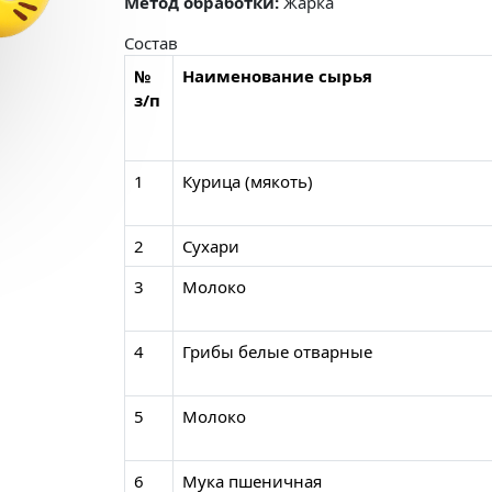
Метод обработки:
Жарка
Состав
№
Наименование сырья
з/п
1
Курица (мякоть)
2
Сухари
3
Молоко
4
Грибы белые отварные
5
Молоко
6
Мука пшеничная