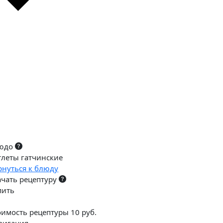
юдо
тлеты гатчинские
рнуться к блюду
ачать рецептуру
пить
оимость рецептуры 10 руб.
вигация