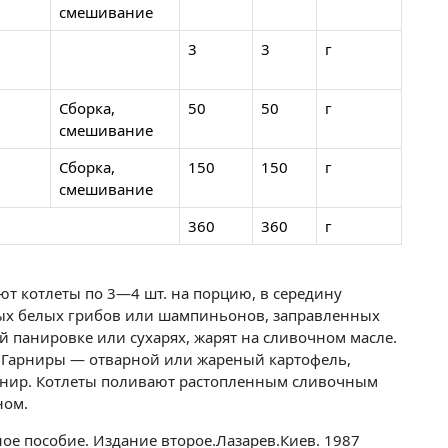
смешивание
3
3
г
Сборка,
50
50
г
смешивание
Сборка,
150
150
г
смешивание
360
360
г
т котлеты по 3—4 шт. на порцию, в середину
ых белых грибов или шампиньонов, заправленных
 панировке или сухарях, жарят на сливочном масле.
. Гарниры — отварной или жареный картофель,
нир. Котлеты поливают растопленным сливочным
ном.
ое пособие. Издание второе.Лазарев.Киев. 1987