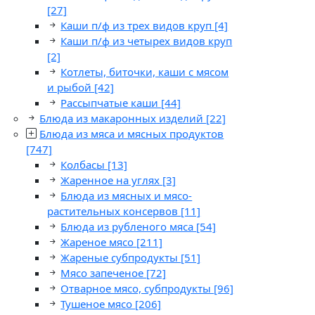
[27]
Каши п/ф из трех видов круп
[4]
Каши п/ф из четырех видов круп
[2]
Котлеты, биточки, каши с мясом
и рыбой
[42]
Рассыпчатые каши
[44]
Блюда из макаронных изделий
[22]
Блюда из мяса и мясных продуктов
[747]
Колбасы
[13]
Жаренное на углях
[3]
Блюда из мясных и мясо-
растительных консервов
[11]
Блюда из рубленого мяса
[54]
Жареное мясо
[211]
Жареные субпродукты
[51]
Мясо запеченое
[72]
Отварное мясо, субпродукты
[96]
Тушеное мясо
[206]