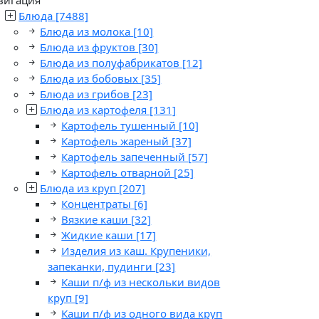
Блюда
[7488]
Блюда из молока
[10]
Блюда из фруктов
[30]
Блюда из полуфабрикатов
[12]
Блюда из бобовых
[35]
Блюда из грибов
[23]
Блюда из картофеля
[131]
Картофель тушенный
[10]
Картофель жареный
[37]
Картофель запеченный
[57]
Картофель отварной
[25]
Блюда из круп
[207]
Концентраты
[6]
Вязкие каши
[32]
Жидкие каши
[17]
Изделия из каш. Крупеники,
запеканки, пудинги
[23]
Каши п/ф из нескольки видов
круп
[9]
Каши п/ф из одного вида круп