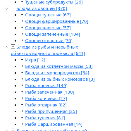
Тушеные субпродукты
[26]
Блюда из овощей
[370]
Овощи тушеные
[67]
Овощи фаршированные
[70]
Овощи жареные
[57]
Овощи запеченные
[104]
Овощи отварные
[70]
Блюда из рыбы и нерыбных
объектов водного промысла
[641]
Икра
[12]
Блюда из котлетной массы
[53]
Блюда из морепродуктов
[64]
Блюда из рыбных консервов
[3]
Рыба жареная
[149]
Рыба запеченная
[130]
Рыба копченая
[27]
Рыба отварная
[82]
Рыба припущенная
[25]
Рыба тушеная
[81]
Рыба фаршированная
[14]
Блюда из сельскохозяйственной