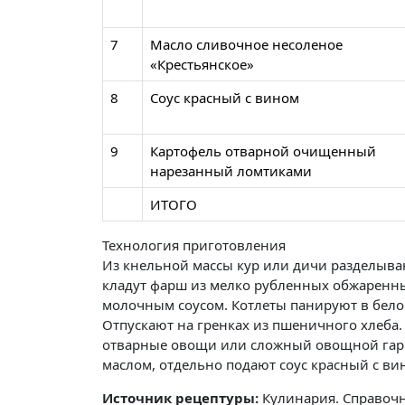
7
Масло сливочное несоленое
«Крестьянское»
8
Соус красный с вином
9
Картофель отварной очищенный
нарезанный ломтиками
ИТОГО
Технология приготовления
Из кнельной массы кур или дичи разделываю
кладут фарш из мелко рубленных обжаренн
молочным соусом. Котлеты панируют в белой
Отпускают на гренках из пшеничного хлеба
отварные овощи или сложный овощной гар
маслом, отдельно подают соус красный с ви
Источник рецептуры:
Кулинария. Справочн