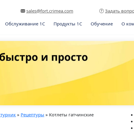
sales@fort.crimea.com
Задать вопр
Обслуживание 1С
Продукты 1С
Обучение
О ко
птурник
»
Рецептуры
» Котлеты гатчинские