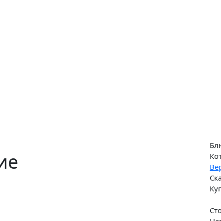
Бл
ие
Ко
Ве
Ск
Ку
Ст
На