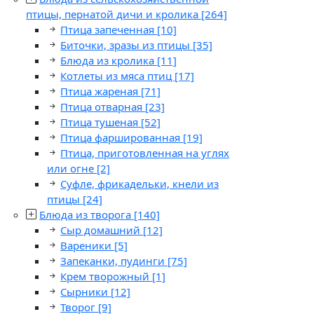
птицы, пернатой дичи и кролика
[264]
Птица запеченная
[10]
Биточки, зразы из птицы
[35]
Блюда из кролика
[11]
Котлеты из мяса птиц
[17]
Птица жареная
[71]
Птица отварная
[23]
Птица тушеная
[52]
Птица фаршированная
[19]
Птица, приготовленная на углях
или огне
[2]
Суфле, фрикадельки, кнели из
птицы
[24]
Блюда из творога
[140]
Сыр домашний
[12]
Вареники
[5]
Запеканки, пудинги
[75]
Крем творожный
[1]
Сырники
[12]
Творог
[9]