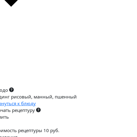
юдо
динг рисовый, манный, пшенный
рнуться к блюду
ачать рецептуру
пить
оимость рецептуры 10 руб.
вигация