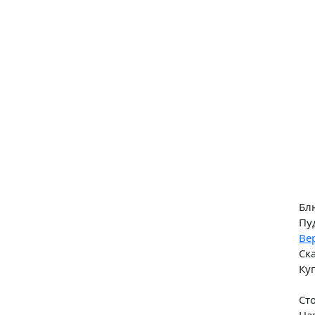
Бл
Пу
Ве
Ск
Ку
Ст
На