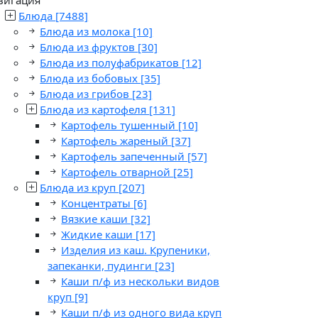
Блюда
[7488]
Блюда из молока
[10]
Блюда из фруктов
[30]
Блюда из полуфабрикатов
[12]
Блюда из бобовых
[35]
Блюда из грибов
[23]
Блюда из картофеля
[131]
Картофель тушенный
[10]
Картофель жареный
[37]
Картофель запеченный
[57]
Картофель отварной
[25]
Блюда из круп
[207]
Концентраты
[6]
Вязкие каши
[32]
Жидкие каши
[17]
Изделия из каш. Крупеники,
запеканки, пудинги
[23]
Каши п/ф из нескольки видов
круп
[9]
Каши п/ф из одного вида круп