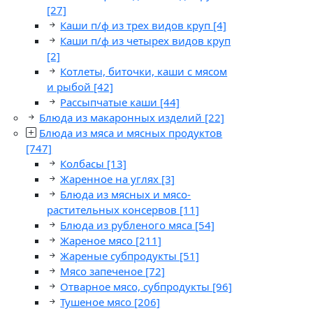
[27]
Каши п/ф из трех видов круп
[4]
Каши п/ф из четырех видов круп
[2]
Котлеты, биточки, каши с мясом
и рыбой
[42]
Рассыпчатые каши
[44]
Блюда из макаронных изделий
[22]
Блюда из мяса и мясных продуктов
[747]
Колбасы
[13]
Жаренное на углях
[3]
Блюда из мясных и мясо-
растительных консервов
[11]
Блюда из рубленого мяса
[54]
Жареное мясо
[211]
Жареные субпродукты
[51]
Мясо запеченое
[72]
Отварное мясо, субпродукты
[96]
Тушеное мясо
[206]