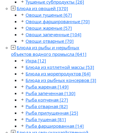
Тушеные субпродукты
[26]
Блюда из овощей
[370]
Овощи тушеные
[67]
Овощи фаршированные
[70]
Овощи жареные
[57]
Овощи запеченные
[104]
Овощи отварные
[70]
Блюда из рыбы и нерыбных
объектов водного промысла
[641]
Икра
[12]
Блюда из котлетной массы
[53]
Блюда из морепродуктов
[64]
Блюда из рыбных консервов
[3]
Рыба жареная
[149]
Рыба запеченная
[130]
Рыба копченая
[27]
Рыба отварная
[82]
Рыба припущенная
[25]
Рыба тушеная
[81]
Рыба фаршированная
[14]
Блюда из сельскохозяйственной