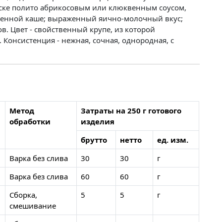
уске полито абрикосовым или клюквенным соусом,
печенной каше; выраженный яично-молочный вкус;
в. Цвет - свойственный крупе, из которой
 Консистенция - нежная, сочная, однородная, с
Метод
Затраты на 250 г готового
обработки
изделия
брутто
нетто
ед. изм.
Варка без слива
30
30
г
Варка без слива
60
60
г
Сборка,
5
5
г
смешивание