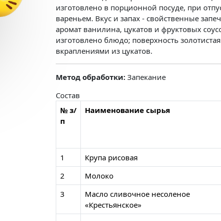
изготовлено в порционной посуде, при отп
вареньем. Вкус и запах - свойственные за
аромат ванилина, цукатов и фруктовых соусо
изготовлено блюдо; поверхность золотистая.
вкраплениями из цукатов.
Метод обработки:
Запекание
Состав
№ з/
Наименование сырья
п
1
Крупа рисовая
2
Молоко
3
Масло сливочное несоленое
«Крестьянское»