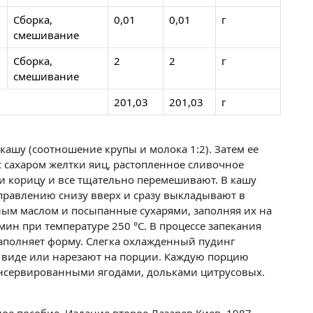
Сборка,
0,01
0,01
г
смешивание
Сборка,
2
2
г
смешивание
201,03
201,03
г
ашу (соотношение крупы и молока 1:2). Затем ее
с сахаром желтки яиц, растопленное сливочное
и корицу и все тщательно перемешивают. В кашу
правлению снизу вверх и сразу выкладывают в
ым маслом и посыпанные сухарями, заполняя их на
ин при температуре 250 °C. В процессе запекания
заполняет форму. Слегка охлажденный пудинг
 виде или нарезают на порции. Каждую порцию
нсервированными ягодами, дольками цитрусовых.