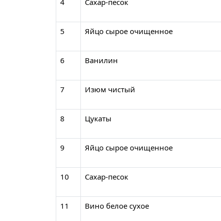
4
Сахар-песок
5
Яйцо сырое очищенное
6
Ванилин
7
Изюм чистый
8
Цукаты
9
Яйцо сырое очищенное
10
Сахар-песок
11
Вино белое сухое