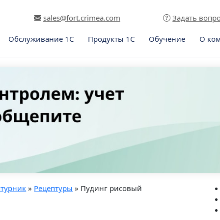
sales@fort.crimea.com
Задать вопр
Обслуживание 1С
Продукты 1С
Обучение
О ко
птурник
»
Рецептуры
» Пудинг рисовый