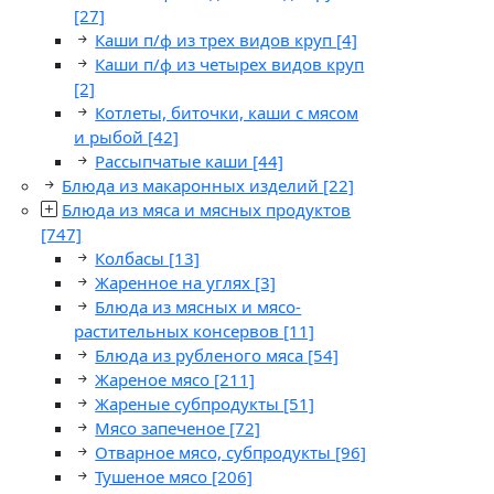
[27]
Каши п/ф из трех видов круп
[4]
Каши п/ф из четырех видов круп
[2]
Котлеты, биточки, каши с мясом
и рыбой
[42]
Рассыпчатые каши
[44]
Блюда из макаронных изделий
[22]
Блюда из мяса и мясных продуктов
[747]
Колбасы
[13]
Жаренное на углях
[3]
Блюда из мясных и мясо-
растительных консервов
[11]
Блюда из рубленого мяса
[54]
Жареное мясо
[211]
Жареные субпродукты
[51]
Мясо запеченое
[72]
Отварное мясо, субпродукты
[96]
Тушеное мясо
[206]