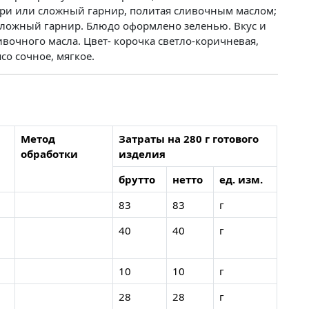
ри или сложный гарнир, политая сливочным маслом;
сложный гарнир. Блюдо оформлено зеленью. Вкус и
ивочного масла. Цвет- корочка светло-коричневая,
со сочное, мягкое.
Метод
Затраты на 280 г готового
обработки
изделия
брутто
нетто
ед. изм.
83
83
г
40
40
г
10
10
г
28
28
г