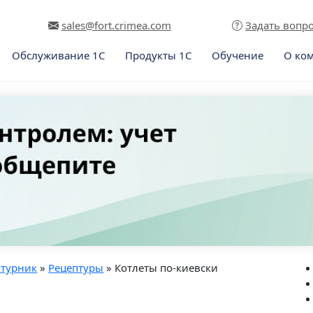
sales@fort.crimea.com
Задать вопр
Обслуживание 1С
Продукты 1С
Обучение
О ко
птурник
»
Рецептуры
» Котлеты по-киевски