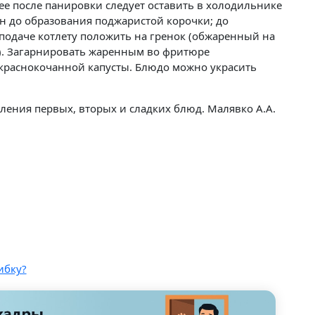
ее после панировки следует оставить в холодильнике
н до образования поджаристой корочки; до
подаче котлету положить на гренок (обжаренный на
). Загарнировать жаренным во фритюре
 краснокочанной капусты. Блюдо можно украсить
ления первых, вторых и сладких блюд. Малявко А.А.
ибку?