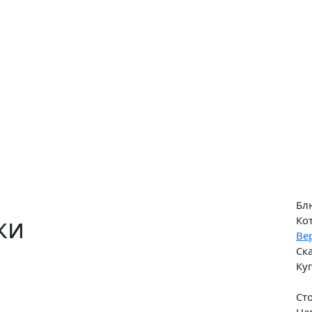
Бл
ки
Ко
Ве
Ск
Ку
Ст
На