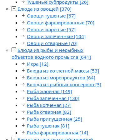
Тушеные субпродукты
[26]
Блюда из овощей
[370]
Овощи тушеные
[67]
Овощи фаршированные
[70]
Овощи жареные
[57]
Овощи запеченные
[104]
Овощи отварные
[70]
Блюда из рыбы и нерыбных
объектов водного промысла
[641]
Икра
[12]
Блюда из котлетной массы
[53]
Блюда из морепродуктов
[64]
Блюда из рыбных консервов
[3]
Рыба жареная
[149]
Рыба запеченная
[130]
Рыба копченая
[27]
Рыба отварная
[82]
Рыба припущенная
[25]
Рыба тушеная
[81]
Рыба фаршированная
[14]
Блюда из сельскохозяйственной