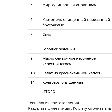
5
Жир кулинарный «Новинка»
6
Картофель очищенный нарезанный
брусочками
7
Сало
8
Горошек зеленый
9
Масло сливочное несоленое
«Крестьянское»
10
Салат из краснокачнной капусты
11
Кольраби очищенная
ИТОГО
Технология приготовления
Разделать филе птицы . Котлету смочить в я