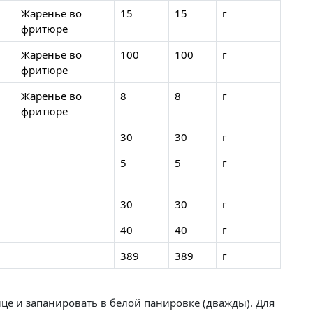
Жаренье во
15
15
г
фритюре
Жаренье во
100
100
г
фритюре
Жаренье во
8
8
г
фритюре
30
30
г
5
5
г
30
30
г
40
40
г
389
389
г
йце и запанировать в белой панировке (дважды). Для