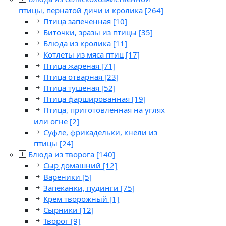
птицы, пернатой дичи и кролика
[264]
Птица запеченная
[10]
Биточки, зразы из птицы
[35]
Блюда из кролика
[11]
Котлеты из мяса птиц
[17]
Птица жареная
[71]
Птица отварная
[23]
Птица тушеная
[52]
Птица фаршированная
[19]
Птица, приготовленная на углях
или огне
[2]
Суфле, фрикадельки, кнели из
птицы
[24]
Блюда из творога
[140]
Сыр домашний
[12]
Вареники
[5]
Запеканки, пудинги
[75]
Крем творожный
[1]
Сырники
[12]
Творог
[9]