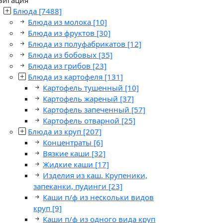
Блюда
[7488]
Блюда из молока
[10]
Блюда из фруктов
[30]
Блюда из полуфабрикатов
[12]
Блюда из бобовых
[35]
Блюда из грибов
[23]
Блюда из картофеля
[131]
Картофель тушенный
[10]
Картофель жареный
[37]
Картофель запеченный
[57]
Картофель отварной
[25]
Блюда из круп
[207]
Концентраты
[6]
Вязкие каши
[32]
Жидкие каши
[17]
Изделия из каш. Крупеники,
запеканки, пудинги
[23]
Каши п/ф из нескольки видов
круп
[9]
Каши п/ф из одного вида круп