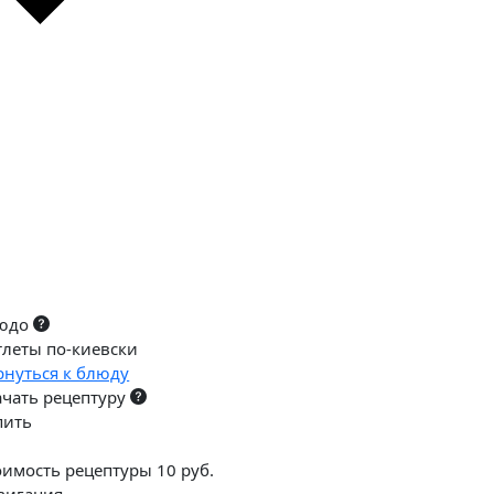
юдо
тлеты по-киевски
рнуться к блюду
ачать рецептуру
пить
оимость рецептуры 10 руб.
вигация