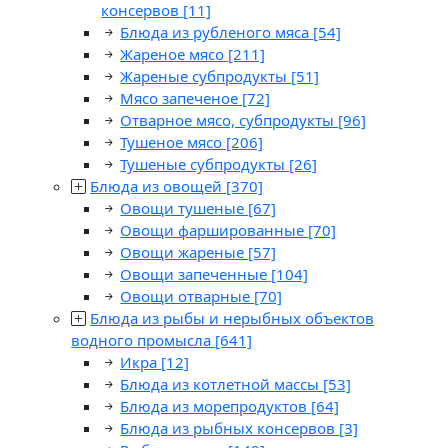
консервов
[11]
Блюда из рубленого мяса
[54]
Жареное мясо
[211]
Жареные субпродукты
[51]
Мясо запеченое
[72]
Отварное мясо, субпродукты
[96]
Тушеное мясо
[206]
Тушеные субпродукты
[26]
Блюда из овощей
[370]
Овощи тушеные
[67]
Овощи фаршированные
[70]
Овощи жареные
[57]
Овощи запеченные
[104]
Овощи отварные
[70]
Блюда из рыбы и нерыбных объектов
водного промысла
[641]
Икра
[12]
Блюда из котлетной массы
[53]
Блюда из морепродуктов
[64]
Блюда из рыбных консервов
[3]