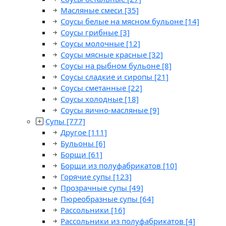
Масляные смеси
[35]
Соусы белые на мясном бульоне
[14]
Соусы грибные
[3]
Соусы молочные
[12]
Соусы мясные красные
[32]
Соусы на рыбном бульоне
[8]
Соусы сладкие и сиропы
[21]
Соусы сметанные
[22]
Соусы холодные
[18]
Соусы яично-масляные
[9]
Супы
[777]
Другое
[111]
Бульоны
[6]
Борщи
[61]
Борщи из полуфабрикатов
[10]
Горячие супы
[123]
Прозрачные супы
[49]
Пюреобразные супы
[64]
Рассольники
[16]
Рассольники из полуфабрикатов
[4]