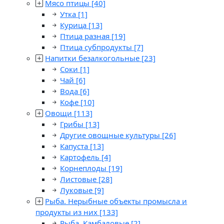
Мясо птицы
[40]
Утка
[1]
Курица
[13]
Птица разная
[19]
Птица субпродукты
[7]
Напитки безалкогольные
[23]
Соки
[1]
Чай
[6]
Вода
[6]
Кофе
[10]
Овощи
[113]
Грибы
[13]
Другие овощные культуры
[26]
Капуста
[13]
Картофель
[4]
Корнеплоды
[19]
Листовые
[28]
Луковые
[9]
Рыба. Нерыбные объекты промысла и
продукты из них
[133]
Рыба. Камбаловые
[2]