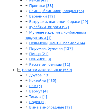
Кексы
[49]
Пряники
[38]
Блины, блинчики, оладья
[56]
Вареники
[19]
Ватрушки, шанежки, бораки
[29]
Кулебяки, пироги
[92]
Мучные изделия с колбасными
продуктами
[1]
Пельмени, манты, равиоли
[44]
Пирожки, булочки
[137]
Пицца
[21]
Пончики
[3]
Расстегаи, беляши
[12]
Напитки алкогольные
[559]
Другое
[13]
Коктейли
[435]
Ром
[5]
Вермут
[4]
Текила
[4]
Водка
[1]
Вина виноградные
[19]