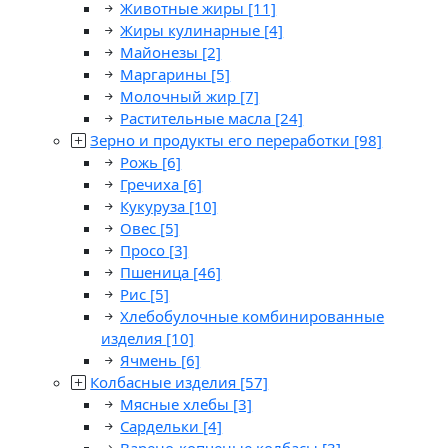
Животные жиры
[11]
Жиры кулинарные
[4]
Майонезы
[2]
Маргарины
[5]
Молочный жир
[7]
Растительные масла
[24]
Зерно и продукты его переработки
[98]
Рожь
[6]
Гречиха
[6]
Кукуруза
[10]
Овес
[5]
Просо
[3]
Пшеница
[46]
Рис
[5]
Хлебобулочные комбинированные
изделия
[10]
Ячмень
[6]
Колбасные изделия
[57]
Мясные хлебы
[3]
Сардельки
[4]