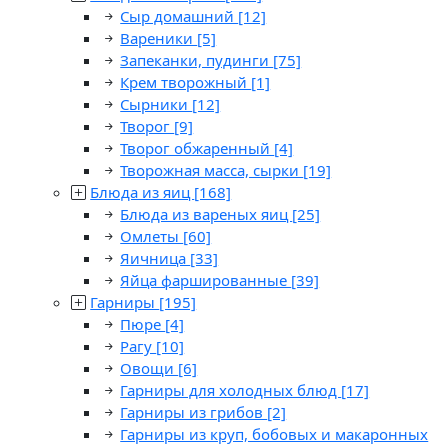
Сыр домашний
[12]
Вареники
[5]
Запеканки, пудинги
[75]
Крем творожный
[1]
Сырники
[12]
Творог
[9]
Творог обжаренный
[4]
Творожная масса, сырки
[19]
Блюда из яиц
[168]
Блюда из вареных яиц
[25]
Омлеты
[60]
Яичница
[33]
Яйца фаршированные
[39]
Гарниры
[195]
Пюре
[4]
Рагу
[10]
Овощи
[6]
Гарниры для холодных блюд
[17]
Гарниры из грибов
[2]
Гарниры из круп, бобовых и макаронных