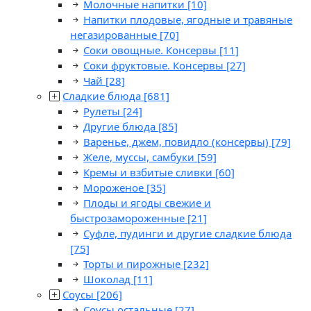
Молочные напитки
[10]
Напитки плодовые, ягодные и травяные
негазированные
[70]
Соки овощные. Консервы
[11]
Соки фруктовые. Консервы
[27]
Чай
[28]
Сладкие блюда
[681]
Рулеты
[24]
Другие блюда
[85]
Варенье, джем, повидло (консервы)
[79]
Желе, муссы, самбуки
[59]
Кремы и взбитые сливки
[60]
Мороженое
[35]
Плоды и ягоды свежие и
быстрозамороженные
[21]
Суфле, пудинги и другие сладкие блюда
[75]
Торты и пирожные
[232]
Шоколад
[11]
Соусы
[206]
Соусы остальные
[27]