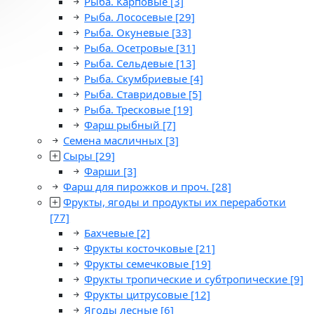
Рыба. Карповые
[3]
Рыба. Лососевые
[29]
Рыба. Окуневые
[33]
Рыба. Осетровые
[31]
Рыба. Сельдевые
[13]
Рыба. Скумбриевые
[4]
Рыба. Ставридовые
[5]
Рыба. Тресковые
[19]
Фарш рыбный
[7]
Семена масличных
[3]
Сыры
[29]
Фарши
[3]
Фарш для пирожков и проч.
[28]
Фрукты, ягоды и продукты их переработки
[77]
Бахчевые
[2]
Фрукты косточковые
[21]
Фрукты семечковые
[19]
Фрукты тропические и субтропические
[9]
Фрукты цитрусовые
[12]
Ягоды лесные
[6]