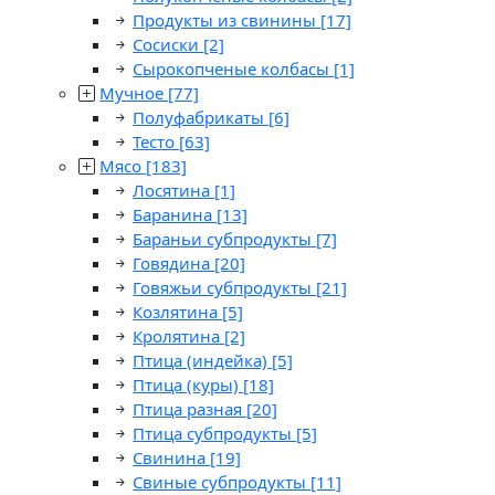
Продукты из свинины
[17]
Сосиски
[2]
Сырокопченые колбасы
[1]
Мучное
[77]
Полуфабрикаты
[6]
Тесто
[63]
Мясо
[183]
Лосятина
[1]
Баранина
[13]
Бараньи субпродукты
[7]
Говядина
[20]
Говяжьи субпродукты
[21]
Козлятина
[5]
Кролятина
[2]
Птица (индейка)
[5]
Птица (куры)
[18]
Птица разная
[20]
Птица субпродукты
[5]
Свинина
[19]
Свиные субпродукты
[11]