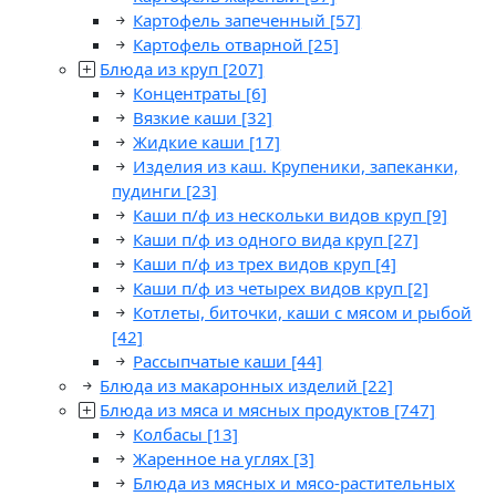
Картофель запеченный
[57]
Картофель отварной
[25]
Блюда из круп
[207]
Концентраты
[6]
Вязкие каши
[32]
Жидкие каши
[17]
Изделия из каш. Крупеники, запеканки,
пудинги
[23]
Каши п/ф из нескольки видов круп
[9]
Каши п/ф из одного вида круп
[27]
Каши п/ф из трех видов круп
[4]
Каши п/ф из четырех видов круп
[2]
Котлеты, биточки, каши с мясом и рыбой
[42]
Рассыпчатые каши
[44]
Блюда из макаронных изделий
[22]
Блюда из мяса и мясных продуктов
[747]
Колбасы
[13]
Жаренное на углях
[3]
Блюда из мясных и мясо-растительных