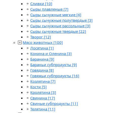
Сливки
[10]
Сыры плавленые
[7]
Сыры сычужные мягкие
[4]
Сыры сычужные полутвердые
[3]
Сыры сычужные рассольные
[3]
Сыры сычужные твердые
[22]
Творог
[12]
Мясо животных
[100]
Лосятина
[1]
Конина и Оленина
[3]
Баранина
[9]
Бараньи субпродукты
[9]
Говядина
[8]
Говяжьи субпродукты
[16]
Козлятина
[7]
Кости
[5]
Кролятина
[3]
Свинина
[17]
Свиные субпродукты
[11]
Телятина
[11]