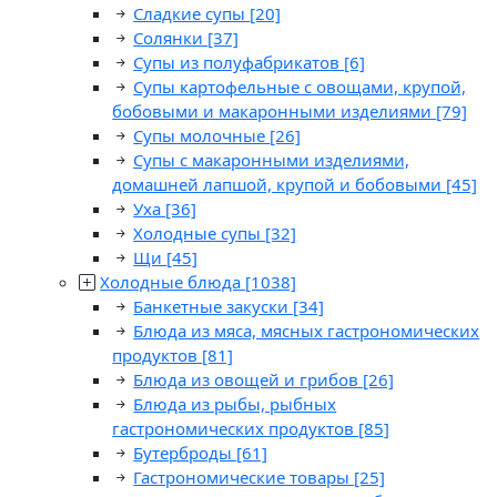
Сладкие супы
[20]
Солянки
[37]
Супы из полуфабрикатов
[6]
Супы картофельные с овощами, крупой,
бобовыми и макаронными изделиями
[79]
Супы молочные
[26]
Супы с макаронными изделиями,
домашней лапшой, крупой и бобовыми
[45]
Уха
[36]
Холодные супы
[32]
Щи
[45]
Холодные блюда
[1038]
Банкетные закуски
[34]
Блюда из мяса, мясных гастрономических
продуктов
[81]
Блюда из овощей и грибов
[26]
Блюда из рыбы, рыбных
гастрономических продуктов
[85]
Бутерброды
[61]
Гастрономические товары
[25]