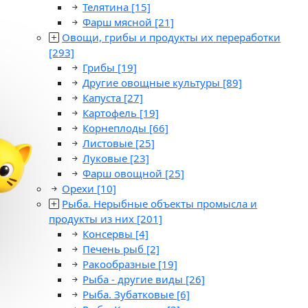
Телятина
[15]
Фарш мясной
[21]
Овощи, грибы и продукты их переработки
[293]
Грибы
[19]
Другие овощные культуры
[89]
Капуста
[27]
Картофель
[19]
Корнеплоды
[66]
Листовые
[25]
Луковые
[23]
Фарш овощной
[25]
Орехи
[10]
Рыба. Нерыбные объекты промысла и
продукты из них
[201]
Консервы
[4]
Печень рыб
[2]
Ракообразные
[19]
Рыба - другие виды
[26]
Рыба. Зубатковые
[6]