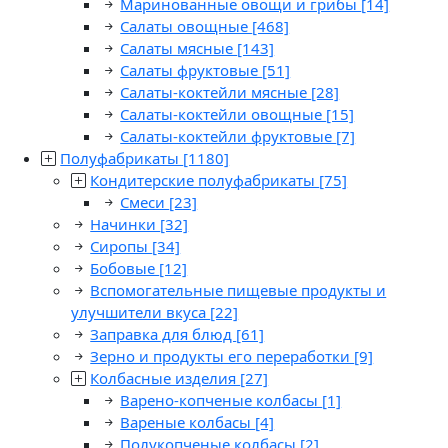
Маринованные овощи и грибы
[14]
Салаты овощные
[468]
Салаты мясные
[143]
Салаты фруктовые
[51]
Салаты-коктейли мясные
[28]
Салаты-коктейли овощные
[15]
Салаты-коктейли фруктовые
[7]
Полуфабрикаты
[1180]
Кондитерские полуфабрикаты
[75]
Смеси
[23]
Начинки
[32]
Сиропы
[34]
Бобовые
[12]
Вспомогательные пищевые продукты и
улучшители вкуса
[22]
Заправка для блюд
[61]
Зерно и продукты его переработки
[9]
Колбасные изделия
[27]
Варено-копченые колбасы
[1]
Вареные колбасы
[4]
Полукопченые колбасы
[2]