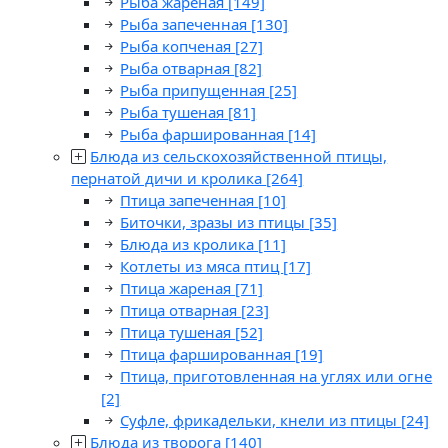
Рыба жареная
[149]
Рыба запеченная
[130]
Рыба копченая
[27]
Рыба отварная
[82]
Рыба припущенная
[25]
Рыба тушеная
[81]
Рыба фаршированная
[14]
Блюда из сельскохозяйственной птицы,
пернатой дичи и кролика
[264]
Птица запеченная
[10]
Биточки, зразы из птицы
[35]
Блюда из кролика
[11]
Котлеты из мяса птиц
[17]
Птица жареная
[71]
Птица отварная
[23]
Птица тушеная
[52]
Птица фаршированная
[19]
Птица, приготовленная на углях или огне
[2]
Суфле, фрикадельки, кнели из птицы
[24]
Блюда из творога
[140]