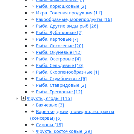
Рыба. Корюшковые
[2]
Икра. Соленая продукция
[11]
Ракообразные, морепродукты
[16]
Рыба. Другие виды рыб
[26]
Рыба. Зубатковые
[2]
Рыба. Карповые
[7]
Рыба. Лососевые
[20]
Рыба. Окуневые
[12]
Рыба. Осетровые
[4]
Рыба. Сельдевые
[10]
Рыба. Скорпенообразные
[1]
Рыба. Скумбриевые
[6]
Рыба. Ставридовые
[2]
Рыба. Тресковые
[12]
Фрукты, ягоды
[115]
Бахчевые
[3]
Варенье, джем, повидло, экстракты
(консервы)
[6]
Сиропы
[18]
Фрукты косточковые
[29]