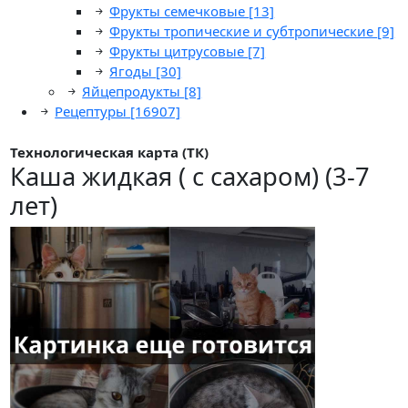
Фрукты семечковые
[13]
Фрукты тропические и субтропические
[9]
Фрукты цитрусовые
[7]
Ягоды
[30]
Яйцепродукты
[8]
Рецептуры
[16907]
Технологическая карта (ТК)
Каша жидкая ( с сахаром) (3-7
лет)