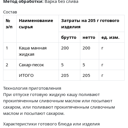
Метод обработки:
Варка без слива
Состав
№
Наименование
Затраты на 205 г готового
з/п
сырья
изделия
брутто
нетто
ед. изм.
1
Каша манная
200
200
г
жидкая
2
Сахар-песок
5
5
г
ИТОГО
205
205
г
Технология приготовления
При отпуске готовую жидкую кашу поливают
прокипяченным сливочным маслом или посыпают
сахаром, или поливают прокипяченным сливочным
маслом и посыпают сахаром.
Характеристики готового блюда или изделия