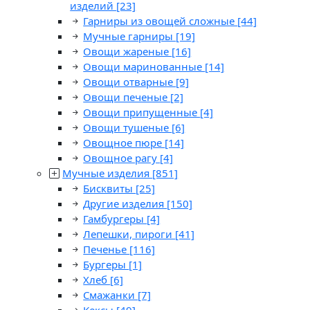
изделий
[23]
Гарниры из овощей сложные
[44]
Мучные гарниры
[19]
Овощи жареные
[16]
Овощи маринованные
[14]
Овощи отварные
[9]
Овощи печеные
[2]
Овощи припущенные
[4]
Овощи тушеные
[6]
Овощное пюре
[14]
Овощное рагу
[4]
Мучные изделия
[851]
Бисквиты
[25]
Другие изделия
[150]
Гамбургеры
[4]
Лепешки, пироги
[41]
Печенье
[116]
Бургеры
[1]
Хлеб
[6]
Смажанки
[7]