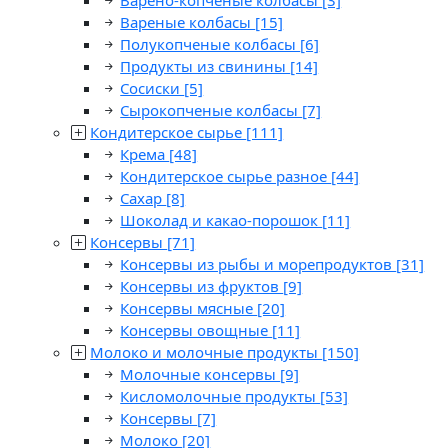
Варено-копченые колбасы
[3]
Вареные колбасы
[15]
Полукопченые колбасы
[6]
Продукты из свинины
[14]
Сосиски
[5]
Сырокопченые колбасы
[7]
Кондитерское сырье
[111]
Крема
[48]
Кондитерское сырье разное
[44]
Сахар
[8]
Шоколад и какао-порошок
[11]
Консервы
[71]
Консервы из рыбы и морепродуктов
[31]
Консервы из фруктов
[9]
Консервы мясные
[20]
Консервы овощные
[11]
Молоко и молочные продукты
[150]
Молочные консервы
[9]
Кисломолочные продукты
[53]
Консервы
[7]
Молоко
[20]