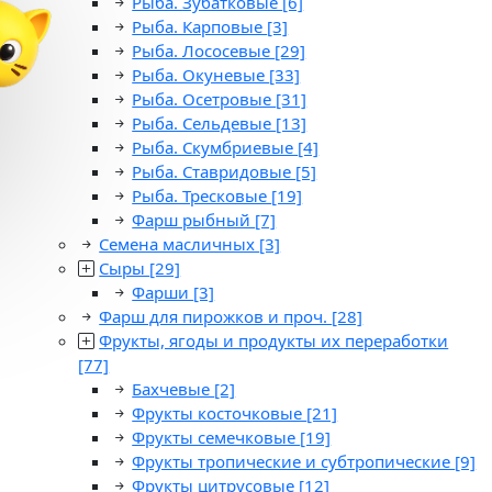
Рыба. Зубатковые
[6]
Рыба. Карповые
[3]
Рыба. Лососевые
[29]
Рыба. Окуневые
[33]
Рыба. Осетровые
[31]
Рыба. Сельдевые
[13]
Рыба. Скумбриевые
[4]
Рыба. Ставридовые
[5]
Рыба. Тресковые
[19]
Фарш рыбный
[7]
Семена масличных
[3]
Сыры
[29]
Фарши
[3]
Фарш для пирожков и проч.
[28]
Фрукты, ягоды и продукты их переработки
[77]
Бахчевые
[2]
Фрукты косточковые
[21]
Фрукты семечковые
[19]
Фрукты тропические и субтропические
[9]
Фрукты цитрусовые
[12]