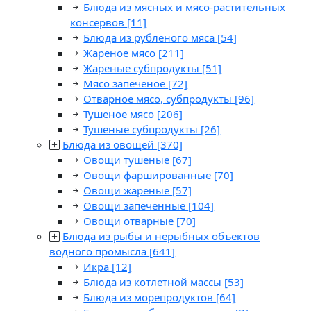
Блюда из мясных и мясо-растительных
консервов
[11]
Блюда из рубленого мяса
[54]
Жареное мясо
[211]
Жареные субпродукты
[51]
Мясо запеченое
[72]
Отварное мясо, субпродукты
[96]
Тушеное мясо
[206]
Тушеные субпродукты
[26]
Блюда из овощей
[370]
Овощи тушеные
[67]
Овощи фаршированные
[70]
Овощи жареные
[57]
Овощи запеченные
[104]
Овощи отварные
[70]
Блюда из рыбы и нерыбных объектов
водного промысла
[641]
Икра
[12]
Блюда из котлетной массы
[53]
Блюда из морепродуктов
[64]