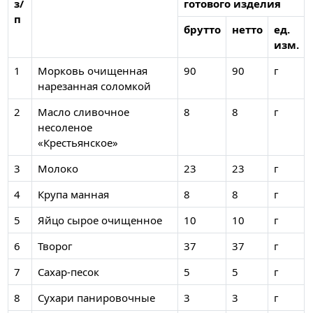
з/
готового изделия
п
брутто
нетто
ед.
изм.
1
Морковь очищенная
90
90
г
нарезанная соломкой
2
Масло сливочное
8
8
г
несоленое
«Крестьянское»
3
Молоко
23
23
г
4
Крупа манная
8
8
г
5
Яйцо сырое очищенное
10
10
г
6
Творог
37
37
г
7
Сахар-песок
5
5
г
8
Сухари панировочные
3
3
г