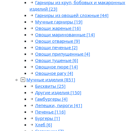
Гарниры из круп, бобовых и макаронных
изделий
[23]
Гарниры из овощей сложные
[44]
Мучные гарниры
[19]
Овощи жареные
[16]
Овощи маринованные
[14]
Овощи отварные
[9]
Овощи печеные
[2]
Овощи припущенные
[4]
Овощи тушеные
[6]
Овощное пюре
[14]
Овощное рагу
[4]
Мучные изделия
[851]
Бисквиты
[25]
Другие изделия
[150]
Гамбургеры
[4]
Лепешки, пироги
[41]
Печенье
[116]
Бургеры
[1]
Хлеб
[6]