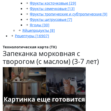
Фрукты косточковые
[29]
Фрукты семечковые
[13]
Фрукты тропические и субтропические
[9]
Фрукты цитрусовые
[7]
Ягоды
[30]
Яйцепродукты
[8]
Рецептуры
[16907]
Технологическая карта (ТК)
Запеканка морковная с
творогом (с маслом) (3-7 лет)