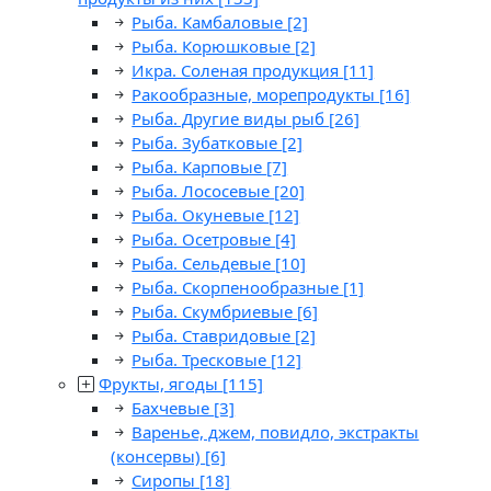
Рыба. Камбаловые
[2]
Рыба. Корюшковые
[2]
Икра. Соленая продукция
[11]
Ракообразные, морепродукты
[16]
Рыба. Другие виды рыб
[26]
Рыба. Зубатковые
[2]
Рыба. Карповые
[7]
Рыба. Лососевые
[20]
Рыба. Окуневые
[12]
Рыба. Осетровые
[4]
Рыба. Сельдевые
[10]
Рыба. Скорпенообразные
[1]
Рыба. Скумбриевые
[6]
Рыба. Ставридовые
[2]
Рыба. Тресковые
[12]
Фрукты, ягоды
[115]
Бахчевые
[3]
Варенье, джем, повидло, экстракты
(консервы)
[6]
Сиропы
[18]