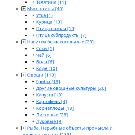
Телятина
[11]
Мясо птицы
[40]
Утка
[1]
Курица
[13]
Птица разная
[19]
Птица субпродукты
[7]
Напитки безалкогольные
[23]
Соки
[1]
Чай
[6]
Вода
[6]
Кофе
[10]
Овощи
[113]
Грибы
[13]
Другие овощные культуры
[26]
Капуста
[13]
Картофель
[4]
Корнеплоды
[19]
Листовые
[28]
Луковые
[9]
Рыба. Нерыбные объекты промысла и
продукты из них
[133]