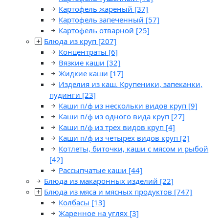
Картофель жареный
[37]
Картофель запеченный
[57]
Картофель отварной
[25]
Блюда из круп
[207]
Концентраты
[6]
Вязкие каши
[32]
Жидкие каши
[17]
Изделия из каш. Крупеники, запеканки,
пудинги
[23]
Каши п/ф из нескольки видов круп
[9]
Каши п/ф из одного вида круп
[27]
Каши п/ф из трех видов круп
[4]
Каши п/ф из четырех видов круп
[2]
Котлеты, биточки, каши с мясом и рыбой
[42]
Рассыпчатые каши
[44]
Блюда из макаронных изделий
[22]
Блюда из мяса и мясных продуктов
[747]
Колбасы
[13]
Жаренное на углях
[3]