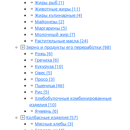
Жиры рыб
[1]
Животные жиры
[11]
Жиры кулинарные
[4]
Майонезы
[2]
Маргарины
[5]
Молочный жир
[7]
Растительные масла
[24]
Зерно и продукты его переработки
[98]
Рожь
[6]
Гречиха
[6]
Кукуруза
[10]
Овес
[5]
Просо
[3]
Пшеница
[46]
Рис
[5]
Хлебобулочные комбинированные
изделия
[10]
Ячмень
[6]
Колбасные изделия
[57]
Мясные хлебы
[3]