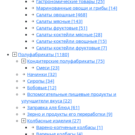
Гастрономические товары
[25]
Маринованные овощи и грибы
[14]
Салаты овощные
[468]
Салаты мясные
[143]
Салаты фруктовые
[51]
Салаты-коктейли мясные
[28]
Салаты-коктейли овощные
[15]
Салаты-коктейли фруктовые
[7]
Полуфабрикаты
[1180]
Кондитерские полуфабрикаты
[75]
Смеси
[23]
Начинки
[32]
Сиропы
[34]
Бобовые
[12]
Вспомогательные пищевые продукты и
улучшители вкуса
[22]
Заправка для блюд
[61]
Зерно и продукты его переработки
[9]
Колбасные изделия
[27]
Варено-копченые колбасы
[1]
Вареные колбасы
[4]