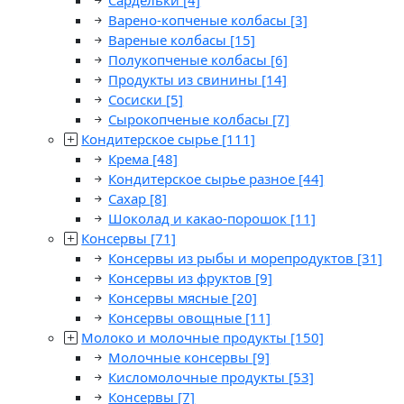
Сардельки
[4]
Варено-копченые колбасы
[3]
Вареные колбасы
[15]
Полукопченые колбасы
[6]
Продукты из свинины
[14]
Сосиски
[5]
Сырокопченые колбасы
[7]
Кондитерское сырье
[111]
Крема
[48]
Кондитерское сырье разное
[44]
Сахар
[8]
Шоколад и какао-порошок
[11]
Консервы
[71]
Консервы из рыбы и морепродуктов
[31]
Консервы из фруктов
[9]
Консервы мясные
[20]
Консервы овощные
[11]
Молоко и молочные продукты
[150]
Молочные консервы
[9]
Кисломолочные продукты
[53]
Консервы
[7]