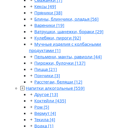
Смажанки
[7]
Кексы
[49]
Пряники
[38]
Блины, блинчики, оладья
[56]
Вареники
[19]
Ватрушки, шанежки, бораки
[29]
Кулебяки, пироги
[92]
Мучные изделия с колбасными
продуктами
[1]
Пельмени, манты, равиоли
[44]
Пирожки, булочки
[137]
Пицца
[21]
Пончики
[3]
Расстегаи, беляши
[12]
Напитки алкогольные
[559]
Другое
[13]
Коктейли
[435]
Ром
[5]
Вермут
[4]
Текила
[4]
Водка
[1]