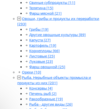
Свиные субпродукты
[11]
Телятина
[15]
Фарш мясной
[21]
Овощи, грибы и продукты их переработки
[293]
Грибы
[19]
Другие овощные культуры
[89]
Капуста
[27]
Картофель
[19]
Корнеплоды
[66]
Листовые
[25]
Луковые
[23]
Фарш овощной
[25]
Орехи
[10]
Рыба. Нерыбные объекты промысла и
продукты из них
[201]
Консервы
[4]
Печень рыб
[2]
Ракообразные
[19]
Рыба - другие виды
[26]