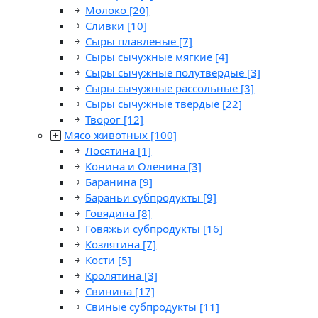
Молоко
[20]
Сливки
[10]
Сыры плавленые
[7]
Сыры сычужные мягкие
[4]
Сыры сычужные полутвердые
[3]
Сыры сычужные рассольные
[3]
Сыры сычужные твердые
[22]
Творог
[12]
Мясо животных
[100]
Лосятина
[1]
Конина и Оленина
[3]
Баранина
[9]
Бараньи субпродукты
[9]
Говядина
[8]
Говяжьи субпродукты
[16]
Козлятина
[7]
Кости
[5]
Кролятина
[3]
Свинина
[17]
Свиные субпродукты
[11]