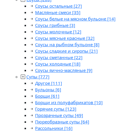
Соусы остальные
[27]
Масляные смеси
[35]
Соусы белые на мясном бульоне
[14]
Соусы грибные
[3]
Соусы молочные
[12]
Соусы мясные красные
[32]
Соусы на рыбном бульоне
[8]
Соусы сладкие и сиропы
[21]
Соусы сметанные
[22]
Соусы холодные
[18]
Соусы яично-масляные
[9]
Супы
[777]
Другое
[111]
Бульоны
[6]
Борщи
[61]
Борщи из полуфабрикатов
[10]
Горячие супы
[123]
Прозрачные супы
[49]
Пюреобразные супы
[64]
Рассольники
[16]