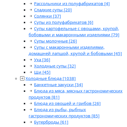
Рассольники из полуфабрикатов
[4]
Сладкие супы
[20]
Солянки
[37]
Супы из полуфабрикатов
[6]
Супы картофельные с овощами, крупой,
бобовыми и макаронными изделиями
[79]
Супы молочные
[26]
Супы с макаронными изделиями,
домашней лапшой, крупой и бобовыми
[45]
Уха
[36]
Холодные супы
[32]
Щи
[45]
Холодные блюда
[1038]
Банкетные закуски
[34]
Блюда из мяса, мясных гастрономических
продуктов
[81]
Блюда из овощей и грибов
[26]
Блюда из рыбы, рыбных
гастрономических продуктов
[85]
Бутерброды
[61]