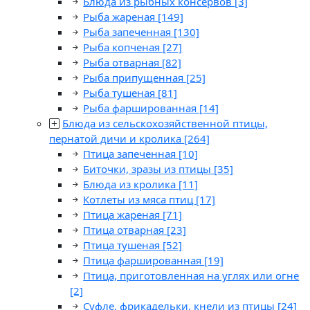
Блюда из рыбных консервов
[3]
Рыба жареная
[149]
Рыба запеченная
[130]
Рыба копченая
[27]
Рыба отварная
[82]
Рыба припущенная
[25]
Рыба тушеная
[81]
Рыба фаршированная
[14]
Блюда из сельскохозяйственной птицы,
пернатой дичи и кролика
[264]
Птица запеченная
[10]
Биточки, зразы из птицы
[35]
Блюда из кролика
[11]
Котлеты из мяса птиц
[17]
Птица жареная
[71]
Птица отварная
[23]
Птица тушеная
[52]
Птица фаршированная
[19]
Птица, приготовленная на углях или огне
[2]
Суфле, фрикадельки, кнели из птицы
[24]