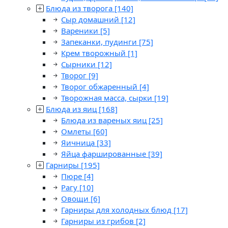
Блюда из творога
[140]
Сыр домашний
[12]
Вареники
[5]
Запеканки, пудинги
[75]
Крем творожный
[1]
Сырники
[12]
Творог
[9]
Творог обжаренный
[4]
Творожная масса, сырки
[19]
Блюда из яиц
[168]
Блюда из вареных яиц
[25]
Омлеты
[60]
Яичница
[33]
Яйца фаршированные
[39]
Гарниры
[195]
Пюре
[4]
Рагу
[10]
Овощи
[6]
Гарниры для холодных блюд
[17]
Гарниры из грибов
[2]