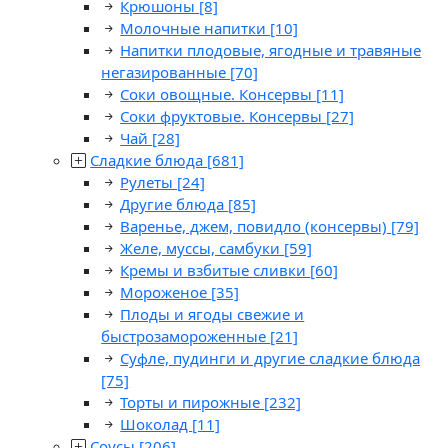
Крюшоны
[8]
Молочные напитки
[10]
Напитки плодовые, ягодные и травяные
негазированные
[70]
Соки овощные. Консервы
[11]
Соки фруктовые. Консервы
[27]
Чай
[28]
Сладкие блюда
[681]
Рулеты
[24]
Другие блюда
[85]
Варенье, джем, повидло (консервы)
[79]
Желе, муссы, самбуки
[59]
Кремы и взбитые сливки
[60]
Мороженое
[35]
Плоды и ягоды свежие и
быстрозамороженные
[21]
Суфле, пудинги и другие сладкие блюда
[75]
Торты и пирожные
[232]
Шоколад
[11]
Соусы
[206]