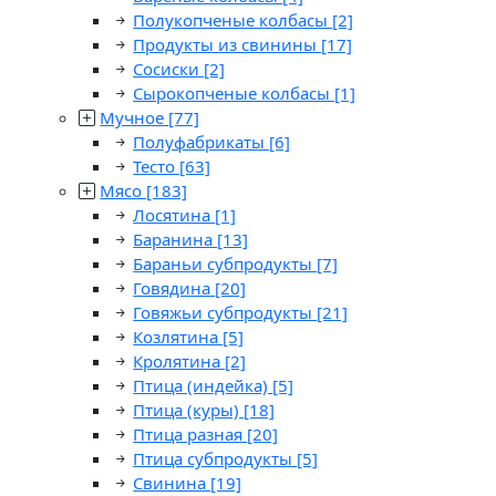
Полукопченые колбасы
[2]
Продукты из свинины
[17]
Сосиски
[2]
Сырокопченые колбасы
[1]
Мучное
[77]
Полуфабрикаты
[6]
Тесто
[63]
Мясо
[183]
Лосятина
[1]
Баранина
[13]
Бараньи субпродукты
[7]
Говядина
[20]
Говяжьи субпродукты
[21]
Козлятина
[5]
Кролятина
[2]
Птица (индейка)
[5]
Птица (куры)
[18]
Птица разная
[20]
Птица субпродукты
[5]
Свинина
[19]