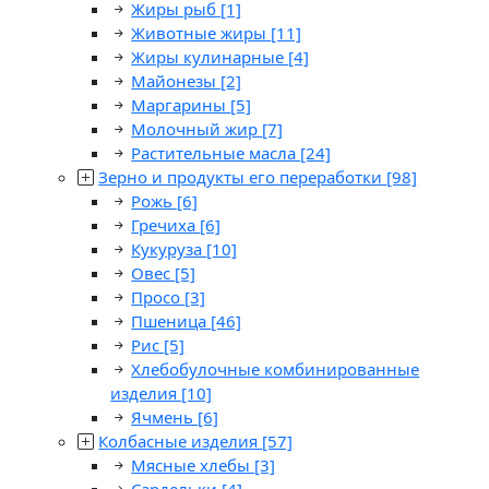
Жиры рыб
[1]
Животные жиры
[11]
Жиры кулинарные
[4]
Майонезы
[2]
Маргарины
[5]
Молочный жир
[7]
Растительные масла
[24]
Зерно и продукты его переработки
[98]
Рожь
[6]
Гречиха
[6]
Кукуруза
[10]
Овес
[5]
Просо
[3]
Пшеница
[46]
Рис
[5]
Хлебобулочные комбинированные
изделия
[10]
Ячмень
[6]
Колбасные изделия
[57]
Мясные хлебы
[3]