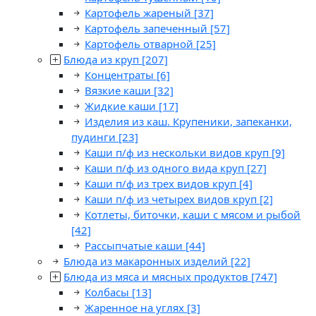
Картофель жареный
[37]
Картофель запеченный
[57]
Картофель отварной
[25]
Блюда из круп
[207]
Концентраты
[6]
Вязкие каши
[32]
Жидкие каши
[17]
Изделия из каш. Крупеники, запеканки,
пудинги
[23]
Каши п/ф из нескольки видов круп
[9]
Каши п/ф из одного вида круп
[27]
Каши п/ф из трех видов круп
[4]
Каши п/ф из четырех видов круп
[2]
Котлеты, биточки, каши с мясом и рыбой
[42]
Рассыпчатые каши
[44]
Блюда из макаронных изделий
[22]
Блюда из мяса и мясных продуктов
[747]
Колбасы
[13]
Жаренное на углях
[3]