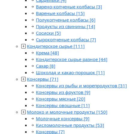
Сардельки
[4]
Варено-копченые колбасы
[3]
Вареные колбасы
[15]
Полукопченые колбасы
[6]
Продукты из свинины
[14]
Сосиски
[5]
Сырокопченые колбасы
[7]
Кондитерское сырье
[111]
Крема
[48]
Кондитерское сырье разное
[44]
Сахар
[8]
Шоколад и какао-порошок
[11]
Консервы
[71]
Консервы из рыбы и морепродуктов
[31]
Консервы из фруктов
[9]
Консервы мясные
[20]
Консервы овощные
[11]
Молоко и молочные продукты
[150]
Молочные консервы
[9]
Кисломолочные продукты
[53]
Консервы
[7]