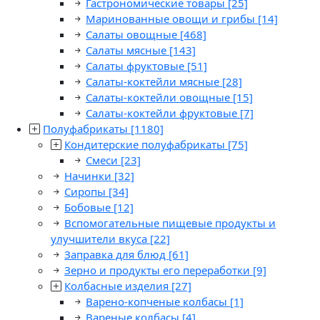
Гастрономические товары
[25]
Маринованные овощи и грибы
[14]
Салаты овощные
[468]
Салаты мясные
[143]
Салаты фруктовые
[51]
Салаты-коктейли мясные
[28]
Салаты-коктейли овощные
[15]
Салаты-коктейли фруктовые
[7]
Полуфабрикаты
[1180]
Кондитерские полуфабрикаты
[75]
Смеси
[23]
Начинки
[32]
Сиропы
[34]
Бобовые
[12]
Вспомогательные пищевые продукты и
улучшители вкуса
[22]
Заправка для блюд
[61]
Зерно и продукты его переработки
[9]
Колбасные изделия
[27]
Варено-копченые колбасы
[1]
Вареные колбасы
[4]