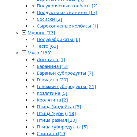
Полукопченые колбасы
[2]
Продукты из свинины
[17]
Сосиски
[2]
Сырокопченые колбасы
[1]
Мучное
[77]
Полуфабрикаты
[6]
Тесто
[63]
Мясо
[183]
Лосятина
[1]
Баранина
[13]
Бараньи субпродукты
[7]
Говядина
[20]
Говяжьи субпродукты
[21]
Козлятина
[5]
Кролятина
[2]
Птица (индейка)
[5]
Птица (куры)
[18]
Птица разная
[20]
Птица субпродукты
[5]
Свинина
[19]