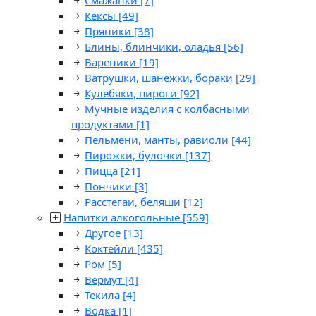
Смажанки
[7]
Кексы
[49]
Пряники
[38]
Блины, блинчики, оладья
[56]
Вареники
[19]
Ватрушки, шанежки, бораки
[29]
Кулебяки, пироги
[92]
Мучные изделия с колбасными
продуктами
[1]
Пельмени, манты, равиоли
[44]
Пирожки, булочки
[137]
Пицца
[21]
Пончики
[3]
Расстегаи, беляши
[12]
Напитки алкогольные
[559]
Другое
[13]
Коктейли
[435]
Ром
[5]
Вермут
[4]
Текила
[4]
Водка
[1]