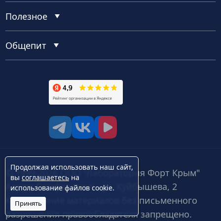
Полезное
Общепит
tg
vk
vk video
Продолжая использовать наш сайт,
© 1999-2026 ООО "Лаборатория Форт Крым"
вы
соглашаетесь
на
Адрес: Симферополь, ул. Куйбышева, 2
использование файлов cookie.
Копирование материалов без письменного
Принять
разрешения правообладателя запрещено.