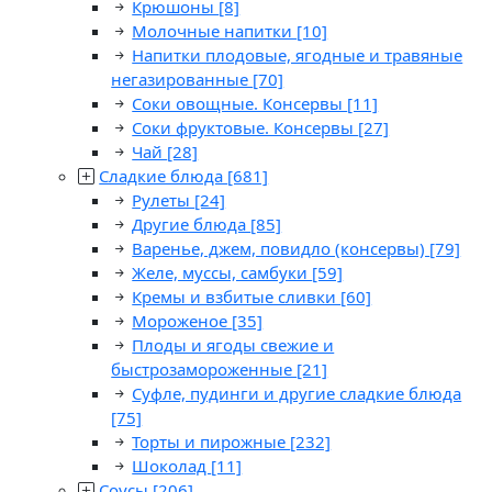
Крюшоны
[8]
Молочные напитки
[10]
Напитки плодовые, ягодные и травяные
негазированные
[70]
Соки овощные. Консервы
[11]
Соки фруктовые. Консервы
[27]
Чай
[28]
Сладкие блюда
[681]
Рулеты
[24]
Другие блюда
[85]
Варенье, джем, повидло (консервы)
[79]
Желе, муссы, самбуки
[59]
Кремы и взбитые сливки
[60]
Мороженое
[35]
Плоды и ягоды свежие и
быстрозамороженные
[21]
Суфле, пудинги и другие сладкие блюда
[75]
Торты и пирожные
[232]
Шоколад
[11]
Соусы
[206]