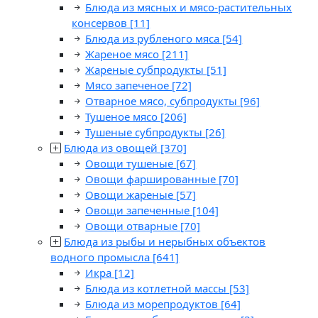
Блюда из мясных и мясо-растительных
консервов
[11]
Блюда из рубленого мяса
[54]
Жареное мясо
[211]
Жареные субпродукты
[51]
Мясо запеченое
[72]
Отварное мясо, субпродукты
[96]
Тушеное мясо
[206]
Тушеные субпродукты
[26]
Блюда из овощей
[370]
Овощи тушеные
[67]
Овощи фаршированные
[70]
Овощи жареные
[57]
Овощи запеченные
[104]
Овощи отварные
[70]
Блюда из рыбы и нерыбных объектов
водного промысла
[641]
Икра
[12]
Блюда из котлетной массы
[53]
Блюда из морепродуктов
[64]