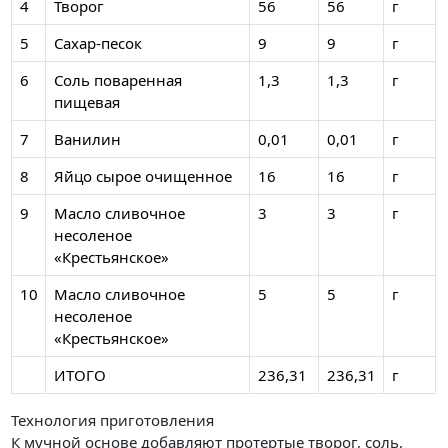
4
Творог
56
56
г
5
Сахар-песок
9
9
г
6
Соль поваренная
1,3
1,3
г
пищевая
7
Ванилин
0,01
0,01
г
8
Яйцо сырое очищенное
16
16
г
9
Масло сливочное
3
3
г
несоленое
«Крестьянское»
10
Масло сливочное
5
5
г
несоленое
«Крестьянское»
ИТОГО
236,31
236,31
г
Технология приготовления
К мучной основе добавляют протертые творог, соль,