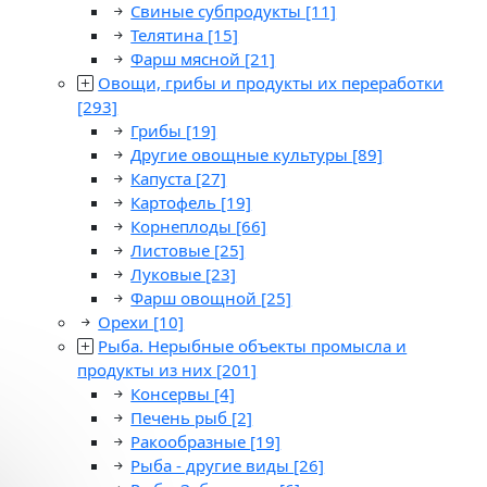
Свиные субпродукты
[11]
Телятина
[15]
Фарш мясной
[21]
Овощи, грибы и продукты их переработки
[293]
Грибы
[19]
Другие овощные культуры
[89]
Капуста
[27]
Картофель
[19]
Корнеплоды
[66]
Листовые
[25]
Луковые
[23]
Фарш овощной
[25]
Орехи
[10]
Рыба. Нерыбные объекты промысла и
продукты из них
[201]
Консервы
[4]
Печень рыб
[2]
Ракообразные
[19]
Рыба - другие виды
[26]