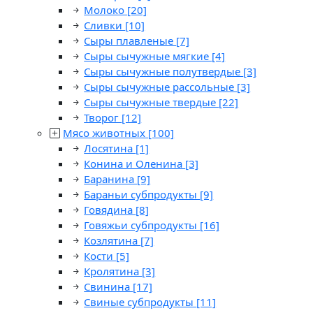
Молоко
[20]
Сливки
[10]
Сыры плавленые
[7]
Сыры сычужные мягкие
[4]
Сыры сычужные полутвердые
[3]
Сыры сычужные рассольные
[3]
Сыры сычужные твердые
[22]
Творог
[12]
Мясо животных
[100]
Лосятина
[1]
Конина и Оленина
[3]
Баранина
[9]
Бараньи субпродукты
[9]
Говядина
[8]
Говяжьи субпродукты
[16]
Козлятина
[7]
Кости
[5]
Кролятина
[3]
Свинина
[17]
Свиные субпродукты
[11]