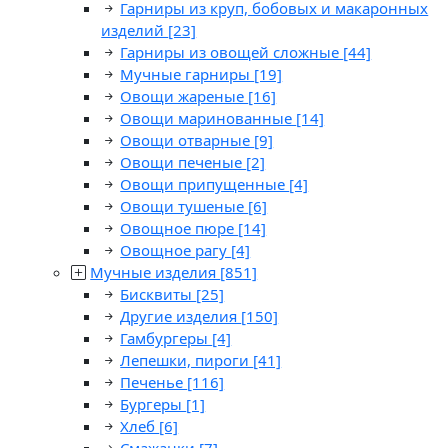
Гарниры из круп, бобовых и макаронных
изделий
[23]
Гарниры из овощей сложные
[44]
Мучные гарниры
[19]
Овощи жареные
[16]
Овощи маринованные
[14]
Овощи отварные
[9]
Овощи печеные
[2]
Овощи припущенные
[4]
Овощи тушеные
[6]
Овощное пюре
[14]
Овощное рагу
[4]
Мучные изделия
[851]
Бисквиты
[25]
Другие изделия
[150]
Гамбургеры
[4]
Лепешки, пироги
[41]
Печенье
[116]
Бургеры
[1]
Хлеб
[6]