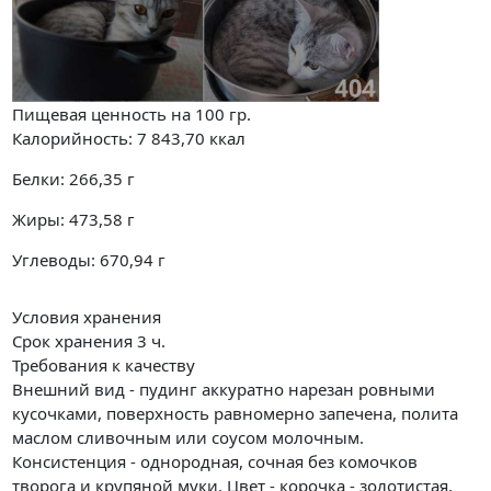
Пищевая ценность на
100 гр.
Калорийность:
7 843,70
ккал
Белки:
266,35
г
Жиры:
473,58
г
Углеводы:
670,94
г
Условия хранения
Срок хранения 3 ч.
Требования к качеству
Внешний вид - пудинг аккуратно нарезан ровными
кусочками, поверхность равномерно запечена, полита
маслом сливочным или соусом молочным.
Консистенция - однородная, сочная без комочков
творога и крупяной муки. Цвет - корочка - золотистая,