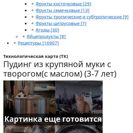
Фрукты косточковые
[29]
Фрукты семечковые
[13]
Фрукты тропические и субтропические
[9]
Фрукты цитрусовые
[7]
Ягоды
[30]
Яйцепродукты
[8]
Рецептуры
[16907]
Технологическая карта (ТК)
Пудинг из крупяной муки с
творогом(с маслом) (3-7 лет)