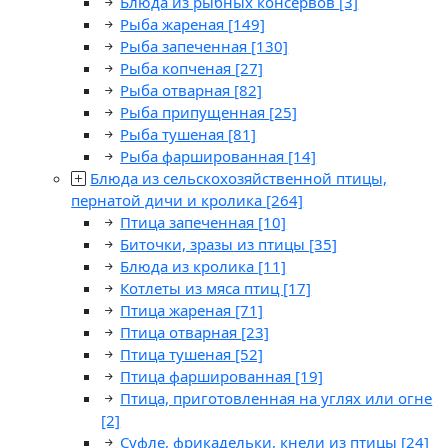
Блюда из рыбных консервов
[3]
Рыба жареная
[149]
Рыба запеченная
[130]
Рыба копченая
[27]
Рыба отварная
[82]
Рыба припущенная
[25]
Рыба тушеная
[81]
Рыба фаршированная
[14]
Блюда из сельскохозяйственной птицы,
пернатой дичи и кролика
[264]
Птица запеченная
[10]
Биточки, зразы из птицы
[35]
Блюда из кролика
[11]
Котлеты из мяса птиц
[17]
Птица жареная
[71]
Птица отварная
[23]
Птица тушеная
[52]
Птица фаршированная
[19]
Птица, приготовленная на углях или огне
[2]
Суфле, фрикадельки, кнели из птицы
[24]