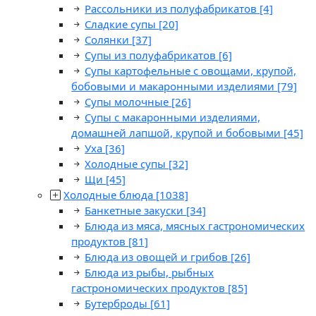
Рассольники из полуфабрикатов
[4]
Сладкие супы
[20]
Солянки
[37]
Супы из полуфабрикатов
[6]
Супы картофельные с овощами, крупой,
бобовыми и макаронными изделиями
[79]
Супы молочные
[26]
Супы с макаронными изделиями,
домашней лапшой, крупой и бобовыми
[45]
Уха
[36]
Холодные супы
[32]
Щи
[45]
Холодные блюда
[1038]
Банкетные закуски
[34]
Блюда из мяса, мясных гастрономических
продуктов
[81]
Блюда из овощей и грибов
[26]
Блюда из рыбы, рыбных
гастрономических продуктов
[85]
Бутерброды
[61]