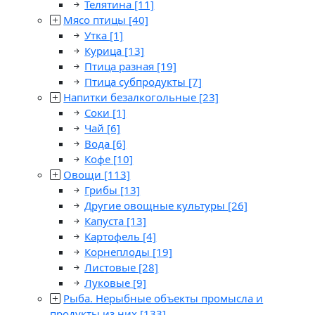
Телятина
[11]
Мясо птицы
[40]
Утка
[1]
Курица
[13]
Птица разная
[19]
Птица субпродукты
[7]
Напитки безалкогольные
[23]
Соки
[1]
Чай
[6]
Вода
[6]
Кофе
[10]
Овощи
[113]
Грибы
[13]
Другие овощные культуры
[26]
Капуста
[13]
Картофель
[4]
Корнеплоды
[19]
Листовые
[28]
Луковые
[9]
Рыба. Нерыбные объекты промысла и
продукты из них
[133]