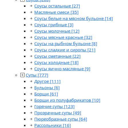
Соусы остальные
[27]
Масляные смеси
[35]
Соусы белые на мясном бульоне
[14]
Соусы грибные
[3]
Соусы молочные
[12]
Соусы мясные красные
[32]
Соусы на рыбном бульоне
[8]
Соусы сладкие и сиропы
[21]
Соусы сметанные
[22]
Соусы холодные
[18]
Соусы яично-масляные
[9]
Супы
[777]
Другое
[111]
Бульоны
[6]
Борщи
[61]
Борщи из полуфабрикатов
[10]
Горячие супы
[123]
Прозрачные супы
[49]
Пюреобразные супы
[64]
Рассольники
[16]