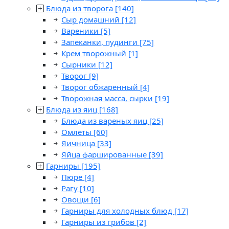
Блюда из творога
[140]
Сыр домашний
[12]
Вареники
[5]
Запеканки, пудинги
[75]
Крем творожный
[1]
Сырники
[12]
Творог
[9]
Творог обжаренный
[4]
Творожная масса, сырки
[19]
Блюда из яиц
[168]
Блюда из вареных яиц
[25]
Омлеты
[60]
Яичница
[33]
Яйца фаршированные
[39]
Гарниры
[195]
Пюре
[4]
Рагу
[10]
Овощи
[6]
Гарниры для холодных блюд
[17]
Гарниры из грибов
[2]