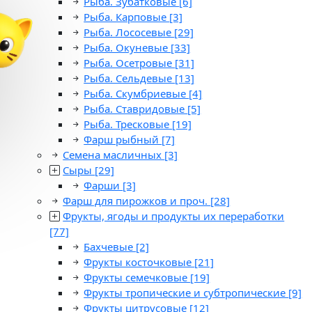
Рыба. Зубатковые
[6]
Рыба. Карповые
[3]
Рыба. Лососевые
[29]
Рыба. Окуневые
[33]
Рыба. Осетровые
[31]
Рыба. Сельдевые
[13]
Рыба. Скумбриевые
[4]
Рыба. Ставридовые
[5]
Рыба. Тресковые
[19]
Фарш рыбный
[7]
Семена масличных
[3]
Сыры
[29]
Фарши
[3]
Фарш для пирожков и проч.
[28]
Фрукты, ягоды и продукты их переработки
[77]
Бахчевые
[2]
Фрукты косточковые
[21]
Фрукты семечковые
[19]
Фрукты тропические и субтропические
[9]
Фрукты цитрусовые
[12]