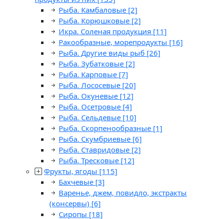
Рыба. Камбаловые
[2]
Рыба. Корюшковые
[2]
Икра. Соленая продукция
[11]
Ракообразные, морепродукты
[16]
Рыба. Другие виды рыб
[26]
Рыба. Зубатковые
[2]
Рыба. Карповые
[7]
Рыба. Лососевые
[20]
Рыба. Окуневые
[12]
Рыба. Осетровые
[4]
Рыба. Сельдевые
[10]
Рыба. Скорпенообразные
[1]
Рыба. Скумбриевые
[6]
Рыба. Ставридовые
[2]
Рыба. Тресковые
[12]
Фрукты, ягоды
[115]
Бахчевые
[3]
Варенье, джем, повидло, экстракты
(консервы)
[6]
Сиропы
[18]