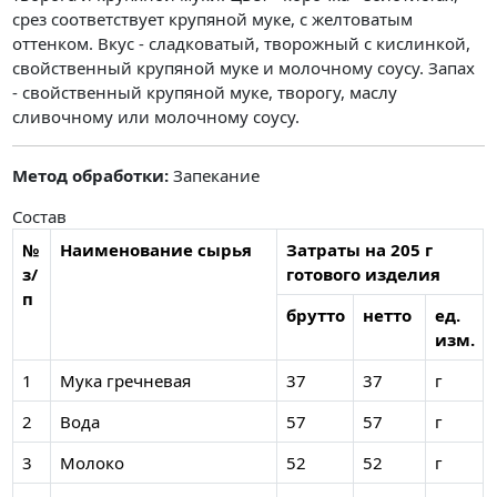
срез соответствует крупяной муке, с желтоватым
оттенком. Вкус - сладковатый, творожный с кислинкой,
свойственный крупяной муке и молочному соусу. Запах
- свойственный крупяной муке, творогу, маслу
сливочному или молочному соусу.
Метод обработки:
Запекание
Состав
№
Наименование сырья
Затраты на 205 г
з/
готового изделия
п
брутто
нетто
ед.
изм.
1
Мука гречневая
37
37
г
2
Вода
57
57
г
3
Молоко
52
52
г