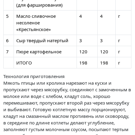
(для фарширования)
5
Масло сливочное
4
4
г
несоленое
«Крестьянское»
6
Сыр твердый натертый
3
3
г
7
Пюре картофельное
120
120
г
ИТОГО
198
198
г
Технология приготовления
Мякоть птицы или кролика нарезают на куски и
пропускают через мясорубку, соединяют с замоченным в
молоке или воде с хлебом, кладут соль, хорошо
перемешивают, пропускают второй раз через мясорубку
и выбивают. Готовую котлетную массу порционируют,
кладут на смазанный маслом противень или сковороду,
в середине по длине котлеты делают углубление,
заполняют густым молочным соусом, посыпают тертым