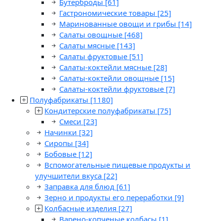
Бутерброды
[61]
Гастрономические товары
[25]
Маринованные овощи и грибы
[14]
Салаты овощные
[468]
Салаты мясные
[143]
Салаты фруктовые
[51]
Салаты-коктейли мясные
[28]
Салаты-коктейли овощные
[15]
Салаты-коктейли фруктовые
[7]
Полуфабрикаты
[1180]
Кондитерские полуфабрикаты
[75]
Смеси
[23]
Начинки
[32]
Сиропы
[34]
Бобовые
[12]
Вспомогательные пищевые продукты и
улучшители вкуса
[22]
Заправка для блюд
[61]
Зерно и продукты его переработки
[9]
Колбасные изделия
[27]
Варено-копченые колбасы
[1]