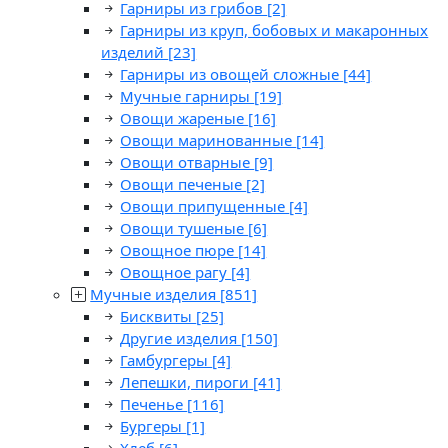
Гарниры из грибов
[2]
Гарниры из круп, бобовых и макаронных
изделий
[23]
Гарниры из овощей сложные
[44]
Мучные гарниры
[19]
Овощи жареные
[16]
Овощи маринованные
[14]
Овощи отварные
[9]
Овощи печеные
[2]
Овощи припущенные
[4]
Овощи тушеные
[6]
Овощное пюре
[14]
Овощное рагу
[4]
Мучные изделия
[851]
Бисквиты
[25]
Другие изделия
[150]
Гамбургеры
[4]
Лепешки, пироги
[41]
Печенье
[116]
Бургеры
[1]