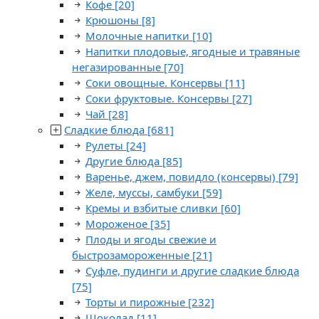
Кофе
[20]
Крюшоны
[8]
Молочные напитки
[10]
Напитки плодовые, ягодные и травяные
негазированные
[70]
Соки овощные. Консервы
[11]
Соки фруктовые. Консервы
[27]
Чай
[28]
Сладкие блюда
[681]
Рулеты
[24]
Другие блюда
[85]
Варенье, джем, повидло (консервы)
[79]
Желе, муссы, самбуки
[59]
Кремы и взбитые сливки
[60]
Мороженое
[35]
Плоды и ягоды свежие и
быстрозамороженные
[21]
Суфле, пудинги и другие сладкие блюда
[75]
Торты и пирожные
[232]
Шоколад
[11]