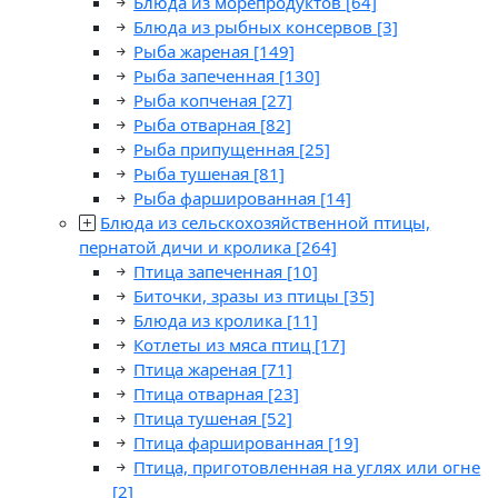
Блюда из морепродуктов
[64]
Блюда из рыбных консервов
[3]
Рыба жареная
[149]
Рыба запеченная
[130]
Рыба копченая
[27]
Рыба отварная
[82]
Рыба припущенная
[25]
Рыба тушеная
[81]
Рыба фаршированная
[14]
Блюда из сельскохозяйственной птицы,
пернатой дичи и кролика
[264]
Птица запеченная
[10]
Биточки, зразы из птицы
[35]
Блюда из кролика
[11]
Котлеты из мяса птиц
[17]
Птица жареная
[71]
Птица отварная
[23]
Птица тушеная
[52]
Птица фаршированная
[19]
Птица, приготовленная на углях или огне
[2]