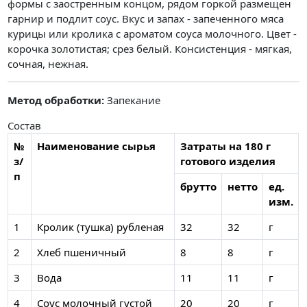
формы с заостренным концом, рядом горкой размещен
гарнир и подлит соус. Вкус и запах - запеченного мяса
курицы или кролика с ароматом соуса молочного. Цвет -
корочка золотистая; срез белый. Консистенция - мягкая,
сочная, нежная.
Метод обработки:
Запекание
Состав
№
Наименование сырья
Затраты на 180 г
з/
готового изделия
п
брутто
нетто
ед.
изм.
1
Кролик (тушка) рубленая
32
32
г
2
Хлеб пшеничный
8
8
г
3
Вода
11
11
г
4
Соус молочный густой
20
20
г