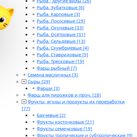
Рыба - другие виды
[26]
Рыба. Зубатковые
[6]
Рыба. Карповые
[3]
Рыба. Лососевые
[29]
Рыба. Окуневые
[33]
Рыба. Осетровые
[31]
Рыба. Сельдевые
[13]
Рыба. Скумбриевые
[4]
Рыба. Ставридовые
[5]
Рыба. Тресковые
[19]
Фарш рыбный
[7]
Семена масличных
[3]
Сыры
[29]
Фарши
[3]
Фарш для пирожков и проч.
[28]
Фрукты, ягоды и продукты их переработки
[77]
Бахчевые
[2]
Фрукты косточковые
[21]
Фрукты семечковые
[19]
Фрукты тропические и субтропические
[9]