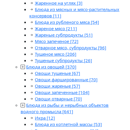
Жаренное на углях
[3]
Блюда из мясных и мясо-растительных
консервов
[11]
Блюда из рубленого мяса
[54]
Жареное мясо
[211]
Жареные субпродукты
[51]
Мясо запеченое
[72]
Отварное мясо, субпродукты
[96]
Тушеное мясо
[206]
Тушеные субпродукты
[26]
Блюда из овощей
[370]
Овощи тушеные
[67]
Овощи фаршированные
[70]
Овощи жареные
[57]
Овощи запеченные
[104]
Овощи отварные
[70]
Блюда из рыбы и нерыбных объектов
водного промысла
[641]
Икра
[12]
Блюда из котлетной массы
[53]