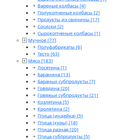
Вареные колбасы
[4]
Полукопченые колбасы
[2]
Продукты из свинины
[17]
Сосиски
[2]
Сырокопченые колбасы
[1]
Мучное
[77]
Полуфабрикаты
[6]
Тесто
[63]
Мясо
[183]
Лосятина
[1]
Баранина
[13]
Бараньи субпродукты
[7]
Говядина
[20]
Говяжьи субпродукты
[21]
Козлятина
[5]
Кролятина
[2]
Птица (индейка)
[5]
Птица (куры)
[18]
Птица разная
[20]
Птица субпродукты
[5]