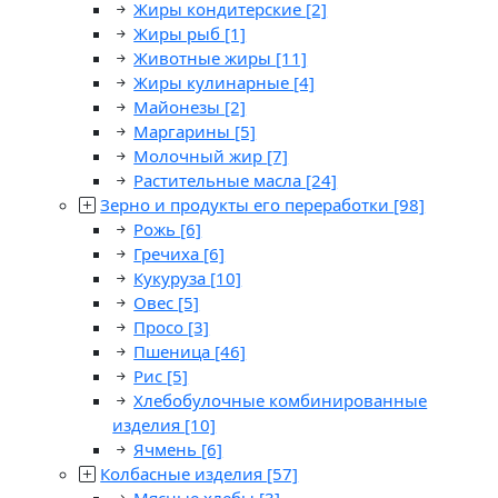
Жиры кондитерские
[2]
Жиры рыб
[1]
Животные жиры
[11]
Жиры кулинарные
[4]
Майонезы
[2]
Маргарины
[5]
Молочный жир
[7]
Растительные масла
[24]
Зерно и продукты его переработки
[98]
Рожь
[6]
Гречиха
[6]
Кукуруза
[10]
Овес
[5]
Просо
[3]
Пшеница
[46]
Рис
[5]
Хлебобулочные комбинированные
изделия
[10]
Ячмень
[6]
Колбасные изделия
[57]