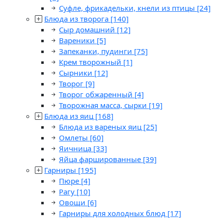
Суфле, фрикадельки, кнели из птицы
[24]
Блюда из творога
[140]
Сыр домашний
[12]
Вареники
[5]
Запеканки, пудинги
[75]
Крем творожный
[1]
Сырники
[12]
Творог
[9]
Творог обжаренный
[4]
Творожная масса, сырки
[19]
Блюда из яиц
[168]
Блюда из вареных яиц
[25]
Омлеты
[60]
Яичница
[33]
Яйца фаршированные
[39]
Гарниры
[195]
Пюре
[4]
Рагу
[10]
Овощи
[6]
Гарниры для холодных блюд
[17]