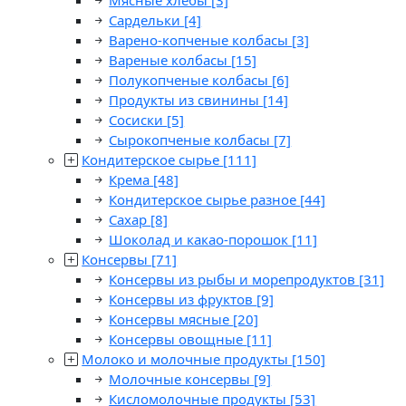
Мясные хлебы
[3]
Сардельки
[4]
Варено-копченые колбасы
[3]
Вареные колбасы
[15]
Полукопченые колбасы
[6]
Продукты из свинины
[14]
Сосиски
[5]
Сырокопченые колбасы
[7]
Кондитерское сырье
[111]
Крема
[48]
Кондитерское сырье разное
[44]
Сахар
[8]
Шоколад и какао-порошок
[11]
Консервы
[71]
Консервы из рыбы и морепродуктов
[31]
Консервы из фруктов
[9]
Консервы мясные
[20]
Консервы овощные
[11]
Молоко и молочные продукты
[150]
Молочные консервы
[9]
Кисломолочные продукты
[53]