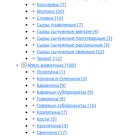
Консервы
[7]
Молоко
[20]
Сливки
[10]
Сыры плавленые
[7]
Сыры сычужные мягкие
[4]
Сыры сычужные полутвердые
[3]
Сыры сычужные рассольные
[3]
Сыры сычужные твердые
[22]
Творог
[12]
Мясо животных
[100]
Лосятина
[1]
Конина и Оленина
[3]
Баранина
[9]
Бараньи субпродукты
[9]
Говядина
[8]
Говяжьи субпродукты
[16]
Козлятина
[7]
Кости
[5]
Кролятина
[3]
Свинина
[17]