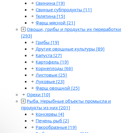
Свинина
[19]
Свиные субпродукты
[11]
Телятина
[15]
Фарш мясной
[21]
Овощи, грибы и продукты их переработки
[293]
Грибы
[19]
Другие овощные культуры
[89]
Капуста
[27]
Картофель
[19]
Корнеплоды
[66]
Листовые
[25]
Луковые
[23]
Фарш овощной
[25]
Орехи
[10]
Рыба. Нерыбные объекты промысла и
продукты из них
[201]
Консервы
[4]
Печень рыб
[2]
Ракообразные
[19]