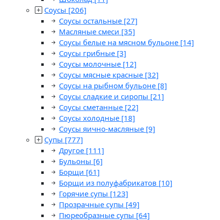
Соусы
[206]
Соусы остальные
[27]
Масляные смеси
[35]
Соусы белые на мясном бульоне
[14]
Соусы грибные
[3]
Соусы молочные
[12]
Соусы мясные красные
[32]
Соусы на рыбном бульоне
[8]
Соусы сладкие и сиропы
[21]
Соусы сметанные
[22]
Соусы холодные
[18]
Соусы яично-масляные
[9]
Супы
[777]
Другое
[111]
Бульоны
[6]
Борщи
[61]
Борщи из полуфабрикатов
[10]
Горячие супы
[123]
Прозрачные супы
[49]
Пюреобразные супы
[64]