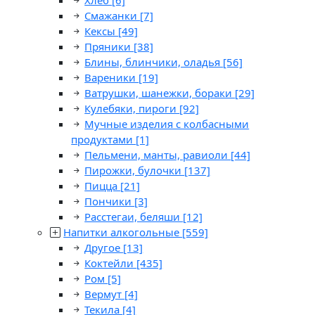
Хлеб
[6]
Смажанки
[7]
Кексы
[49]
Пряники
[38]
Блины, блинчики, оладья
[56]
Вареники
[19]
Ватрушки, шанежки, бораки
[29]
Кулебяки, пироги
[92]
Мучные изделия с колбасными
продуктами
[1]
Пельмени, манты, равиоли
[44]
Пирожки, булочки
[137]
Пицца
[21]
Пончики
[3]
Расстегаи, беляши
[12]
Напитки алкогольные
[559]
Другое
[13]
Коктейли
[435]
Ром
[5]
Вермут
[4]
Текила
[4]