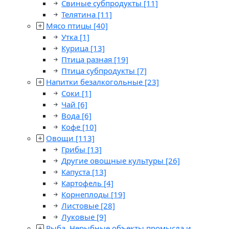
Свиные субпродукты
[11]
Телятина
[11]
Мясо птицы
[40]
Утка
[1]
Курица
[13]
Птица разная
[19]
Птица субпродукты
[7]
Напитки безалкогольные
[23]
Соки
[1]
Чай
[6]
Вода
[6]
Кофе
[10]
Овощи
[113]
Грибы
[13]
Другие овощные культуры
[26]
Капуста
[13]
Картофель
[4]
Корнеплоды
[19]
Листовые
[28]
Луковые
[9]
Рыба. Нерыбные объекты промысла и