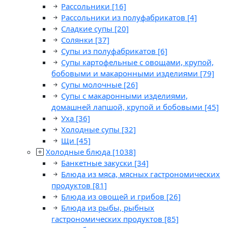
Рассольники
[16]
Рассольники из полуфабрикатов
[4]
Сладкие супы
[20]
Солянки
[37]
Супы из полуфабрикатов
[6]
Супы картофельные с овощами, крупой,
бобовыми и макаронными изделиями
[79]
Супы молочные
[26]
Супы с макаронными изделиями,
домашней лапшой, крупой и бобовыми
[45]
Уха
[36]
Холодные супы
[32]
Щи
[45]
Холодные блюда
[1038]
Банкетные закуски
[34]
Блюда из мяса, мясных гастрономических
продуктов
[81]
Блюда из овощей и грибов
[26]
Блюда из рыбы, рыбных
гастрономических продуктов
[85]