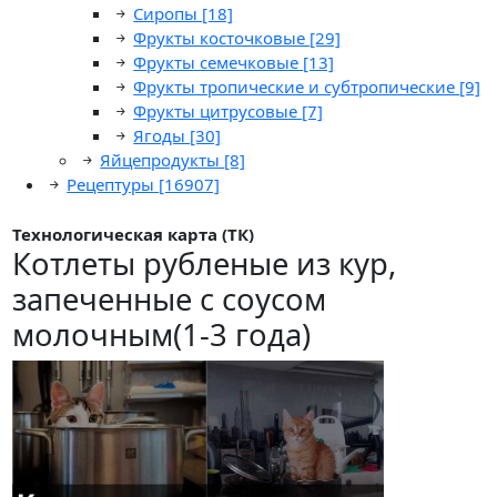
Сиропы
[18]
Фрукты косточковые
[29]
Фрукты семечковые
[13]
Фрукты тропические и субтропические
[9]
Фрукты цитрусовые
[7]
Ягоды
[30]
Яйцепродукты
[8]
Рецептуры
[16907]
Технологическая карта (ТК)
Котлеты рубленые из кур,
запеченные с соусом
молочным(1-3 года)