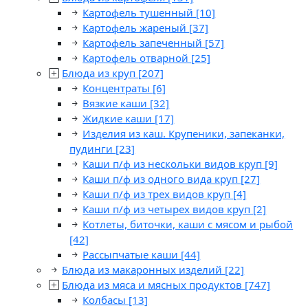
Картофель тушенный
[10]
Картофель жареный
[37]
Картофель запеченный
[57]
Картофель отварной
[25]
Блюда из круп
[207]
Концентраты
[6]
Вязкие каши
[32]
Жидкие каши
[17]
Изделия из каш. Крупеники, запеканки,
пудинги
[23]
Каши п/ф из нескольки видов круп
[9]
Каши п/ф из одного вида круп
[27]
Каши п/ф из трех видов круп
[4]
Каши п/ф из четырех видов круп
[2]
Котлеты, биточки, каши с мясом и рыбой
[42]
Рассыпчатые каши
[44]
Блюда из макаронных изделий
[22]
Блюда из мяса и мясных продуктов
[747]
Колбасы
[13]