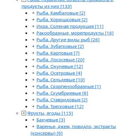
продукты из них
[133]
Рыба. Камбаловые
[2]
Рыба. Корюшковые
[2]
Икра. Соленая продукция
[11]
Ракообразные, морепродукты
[16]
Рыба. Другие виды рыб
[26]
Рыба. Зубатковые
[2]
Рыба. Карповые
[7]
Рыба. Лососевые
[20]
Рыба. Окуневые
[12]
Рыба. Осетровые
[4]
Рыба. Сельдевые
[10]
Рыба. Скорпенообразные
[1]
Рыба. Скумбриевые
[6]
Рыба. Ставридовые
[2]
Рыба. Тресковые
[12]
Фрукты, ягоды
[115]
Бахчевые
[3]
Варенье, джем, повидло, экстракты
(консервы)
[6]