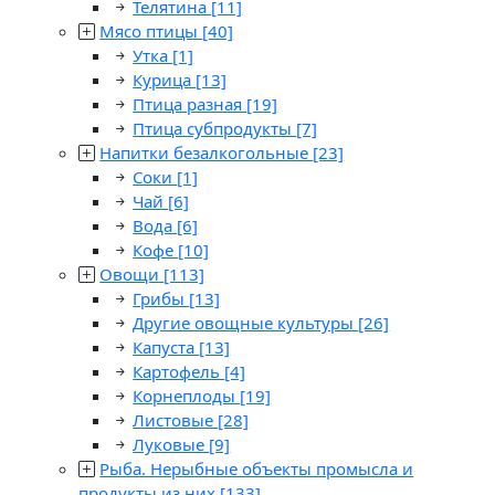
Телятина
[11]
Мясо птицы
[40]
Утка
[1]
Курица
[13]
Птица разная
[19]
Птица субпродукты
[7]
Напитки безалкогольные
[23]
Соки
[1]
Чай
[6]
Вода
[6]
Кофе
[10]
Овощи
[113]
Грибы
[13]
Другие овощные культуры
[26]
Капуста
[13]
Картофель
[4]
Корнеплоды
[19]
Листовые
[28]
Луковые
[9]
Рыба. Нерыбные объекты промысла и
продукты из них
[133]