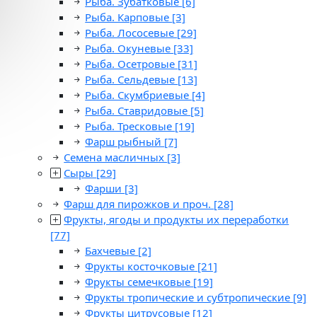
Рыба. Зубатковые
[6]
Рыба. Карповые
[3]
Рыба. Лососевые
[29]
Рыба. Окуневые
[33]
Рыба. Осетровые
[31]
Рыба. Сельдевые
[13]
Рыба. Скумбриевые
[4]
Рыба. Ставридовые
[5]
Рыба. Тресковые
[19]
Фарш рыбный
[7]
Семена масличных
[3]
Сыры
[29]
Фарши
[3]
Фарш для пирожков и проч.
[28]
Фрукты, ягоды и продукты их переработки
[77]
Бахчевые
[2]
Фрукты косточковые
[21]
Фрукты семечковые
[19]
Фрукты тропические и субтропические
[9]
Фрукты цитрусовые
[12]