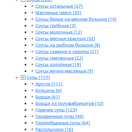
Соусы остальные
[27]
Масляные смеси
[35]
Соусы белые на мясном бульоне
[14]
Соусы грибные
[3]
Соусы молочные
[12]
Соусы мясные красные
[32]
Соусы на рыбном бульоне
[8]
Соусы сладкие и сиропы
[21]
Соусы сметанные
[22]
Соусы холодные
[18]
Соусы яично-масляные
[9]
Супы
[777]
Другое
[111]
Бульоны
[6]
Борщи
[61]
Борщи из полуфабрикатов
[10]
Горячие супы
[123]
Прозрачные супы
[49]
Пюреобразные супы
[64]
Рассольники
[16]