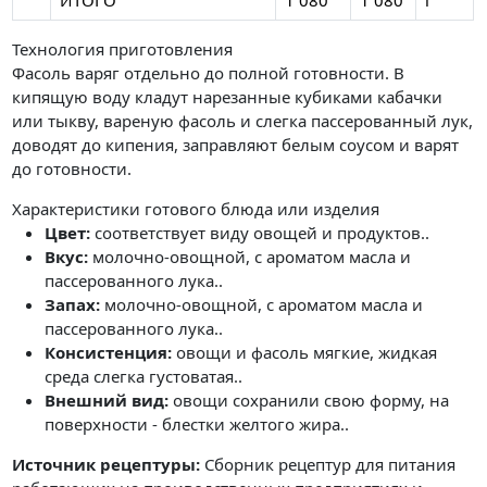
ИТОГО
1 080
1 080
г
Технология приготовления
Фасоль варяг отдельно до полной готовности. В
кипящую воду кладут нарезанные кубиками кабачки
или тыкву, вареную фасоль и слегка пассерованный лук,
доводят до кипения, заправляют белым соусом и варят
до готовности.
Характеристики готового блюда или изделия
Цвет:
соответствует виду овощей и продуктов..
Вкус:
молочно-овощной, с ароматом масла и
пассерованного лука..
Запах:
молочно-овощной, с ароматом масла и
пассерованного лука..
Консистенция:
овощи и фасоль мягкие, жидкая
среда слегка густоватая..
Внешний вид:
овощи сохранили свою форму, на
поверхности - блестки желтого жира..
Источник рецептуры:
Сборник рецептур для питания