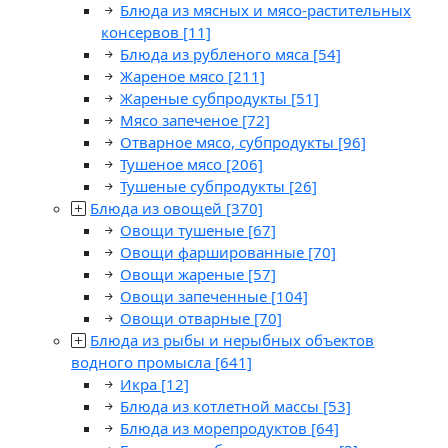
Блюда из мясных и мясо-растительных
консервов
[11]
Блюда из рубленого мяса
[54]
Жареное мясо
[211]
Жареные субпродукты
[51]
Мясо запеченое
[72]
Отварное мясо, субпродукты
[96]
Тушеное мясо
[206]
Тушеные субпродукты
[26]
Блюда из овощей
[370]
Овощи тушеные
[67]
Овощи фаршированные
[70]
Овощи жареные
[57]
Овощи запеченные
[104]
Овощи отварные
[70]
Блюда из рыбы и нерыбных объектов
водного промысла
[641]
Икра
[12]
Блюда из котлетной массы
[53]
Блюда из морепродуктов
[64]