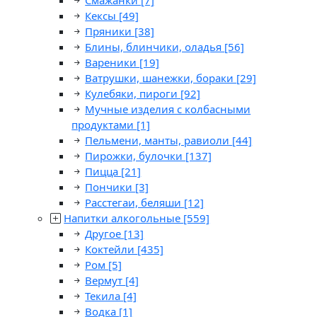
Смажанки
[7]
Кексы
[49]
Пряники
[38]
Блины, блинчики, оладья
[56]
Вареники
[19]
Ватрушки, шанежки, бораки
[29]
Кулебяки, пироги
[92]
Мучные изделия с колбасными
продуктами
[1]
Пельмени, манты, равиоли
[44]
Пирожки, булочки
[137]
Пицца
[21]
Пончики
[3]
Расстегаи, беляши
[12]
Напитки алкогольные
[559]
Другое
[13]
Коктейли
[435]
Ром
[5]
Вермут
[4]
Текила
[4]
Водка
[1]