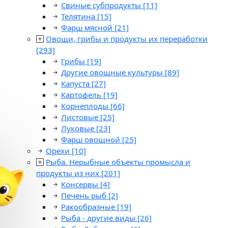
Свиные субпродукты
[11]
Телятина
[15]
Фарш мясной
[21]
Овощи, грибы и продукты их переработки
[293]
Грибы
[19]
Другие овощные культуры
[89]
Капуста
[27]
Картофель
[19]
Корнеплоды
[66]
Листовые
[25]
Луковые
[23]
Фарш овощной
[25]
Орехи
[10]
Рыба. Нерыбные объекты промысла и
продукты из них
[201]
Консервы
[4]
Печень рыб
[2]
Ракообразные
[19]
Рыба - другие виды
[26]