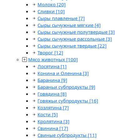
Молоко
[20]
Сливки
[10]
Сыры плавленые
[7]
Сыры сычужные мягкие
[4]
Сыры сычужные полутвердые
[3]
Сыры сычужные рассольные
[3]
Сыры сычужные твердые
[22]
Творог
[12]
Мясо животных
[100]
Лосятина
[1]
Конина и Оленина
[3]
Баранина
[9]
Бараньи субпродукты
[9]
Говядина
[8]
Говяжьи субпродукты
[16]
Козлятина
[7]
Кости
[5]
Кролятина
[3]
Свинина
[17]
Свиные субпродукты
[11]