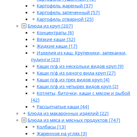
Картофель жареный
[37]
Картофель запеченный
[57]
Картофель отварной
[25]
Блюда из круп
[207]
Концентраты
[6]
Вязкие каши
[32]
Жидкие каши
[17]
Изделия из каш. Крупеники, запеканки,
пудинги
[23]
Каши п/ф из нескольки видов круп
[9]
Каши п/ф из одного вида круп
[27]
Каши п/ф из трех видов круп
[4]
Каши п/ф из четырех видов круп
[2]
Котлеты, биточки, каши с мясом и рыбой
[42]
Рассыпчатые каши
[44]
Блюда из макаронных изделий
[22]
Блюда из мяса и мясных продуктов
[747]
Колбасы
[13]
Жаренное на углях
[3]