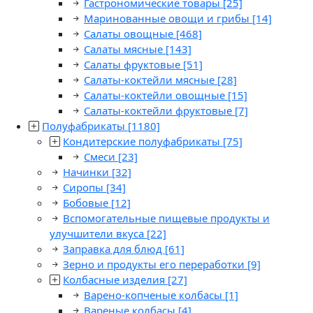
Гастрономические товары
[25]
Маринованные овощи и грибы
[14]
Салаты овощные
[468]
Салаты мясные
[143]
Салаты фруктовые
[51]
Салаты-коктейли мясные
[28]
Салаты-коктейли овощные
[15]
Салаты-коктейли фруктовые
[7]
Полуфабрикаты
[1180]
Кондитерские полуфабрикаты
[75]
Смеси
[23]
Начинки
[32]
Сиропы
[34]
Бобовые
[12]
Вспомогательные пищевые продукты и
улучшители вкуса
[22]
Заправка для блюд
[61]
Зерно и продукты его переработки
[9]
Колбасные изделия
[27]
Варено-копченые колбасы
[1]
Вареные колбасы
[4]