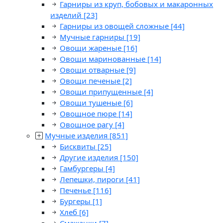
Гарниры из круп, бобовых и макаронных
изделий
[23]
Гарниры из овощей сложные
[44]
Мучные гарниры
[19]
Овощи жареные
[16]
Овощи маринованные
[14]
Овощи отварные
[9]
Овощи печеные
[2]
Овощи припущенные
[4]
Овощи тушеные
[6]
Овощное пюре
[14]
Овощное рагу
[4]
Мучные изделия
[851]
Бисквиты
[25]
Другие изделия
[150]
Гамбургеры
[4]
Лепешки, пироги
[41]
Печенье
[116]
Бургеры
[1]
Хлеб
[6]