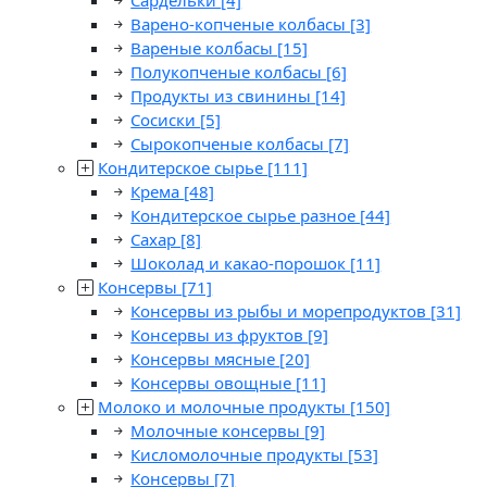
Сардельки
[4]
Варено-копченые колбасы
[3]
Вареные колбасы
[15]
Полукопченые колбасы
[6]
Продукты из свинины
[14]
Сосиски
[5]
Сырокопченые колбасы
[7]
Кондитерское сырье
[111]
Крема
[48]
Кондитерское сырье разное
[44]
Сахар
[8]
Шоколад и какао-порошок
[11]
Консервы
[71]
Консервы из рыбы и морепродуктов
[31]
Консервы из фруктов
[9]
Консервы мясные
[20]
Консервы овощные
[11]
Молоко и молочные продукты
[150]
Молочные консервы
[9]
Кисломолочные продукты
[53]
Консервы
[7]