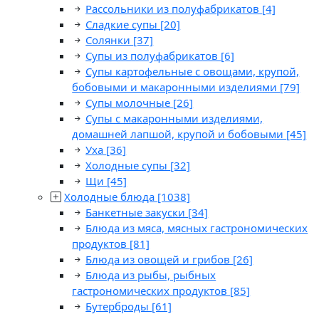
Рассольники из полуфабрикатов
[4]
Сладкие супы
[20]
Солянки
[37]
Супы из полуфабрикатов
[6]
Супы картофельные с овощами, крупой,
бобовыми и макаронными изделиями
[79]
Супы молочные
[26]
Супы с макаронными изделиями,
домашней лапшой, крупой и бобовыми
[45]
Уха
[36]
Холодные супы
[32]
Щи
[45]
Холодные блюда
[1038]
Банкетные закуски
[34]
Блюда из мяса, мясных гастрономических
продуктов
[81]
Блюда из овощей и грибов
[26]
Блюда из рыбы, рыбных
гастрономических продуктов
[85]
Бутерброды
[61]