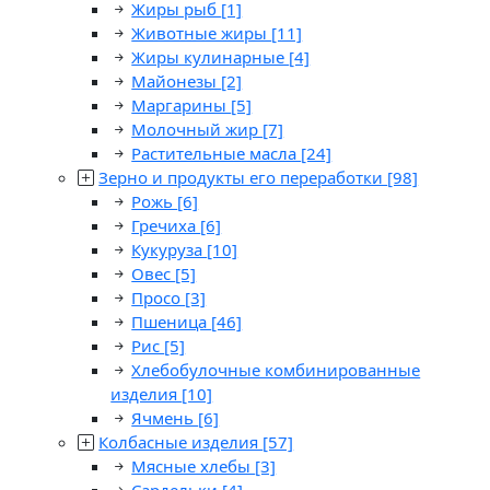
Жиры рыб
[1]
Животные жиры
[11]
Жиры кулинарные
[4]
Майонезы
[2]
Маргарины
[5]
Молочный жир
[7]
Растительные масла
[24]
Зерно и продукты его переработки
[98]
Рожь
[6]
Гречиха
[6]
Кукуруза
[10]
Овес
[5]
Просо
[3]
Пшеница
[46]
Рис
[5]
Хлебобулочные комбинированные
изделия
[10]
Ячмень
[6]
Колбасные изделия
[57]
Мясные хлебы
[3]