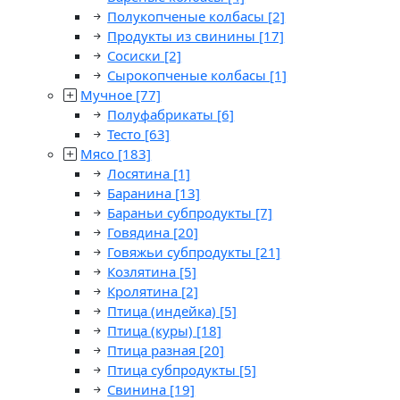
Полукопченые колбасы
[2]
Продукты из свинины
[17]
Сосиски
[2]
Сырокопченые колбасы
[1]
Мучное
[77]
Полуфабрикаты
[6]
Тесто
[63]
Мясо
[183]
Лосятина
[1]
Баранина
[13]
Бараньи субпродукты
[7]
Говядина
[20]
Говяжьи субпродукты
[21]
Козлятина
[5]
Кролятина
[2]
Птица (индейка)
[5]
Птица (куры)
[18]
Птица разная
[20]
Птица субпродукты
[5]
Свинина
[19]