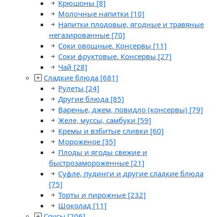
Крюшоны
[8]
Молочные напитки
[10]
Напитки плодовые, ягодные и травяные
негазированные
[70]
Соки овощные. Консервы
[11]
Соки фруктовые. Консервы
[27]
Чай
[28]
Сладкие блюда
[681]
Рулеты
[24]
Другие блюда
[85]
Варенье, джем, повидло (консервы)
[79]
Желе, муссы, самбуки
[59]
Кремы и взбитые сливки
[60]
Мороженое
[35]
Плоды и ягоды свежие и
быстрозамороженные
[21]
Суфле, пудинги и другие сладкие блюда
[75]
Торты и пирожные
[232]
Шоколад
[11]
Соусы
[206]