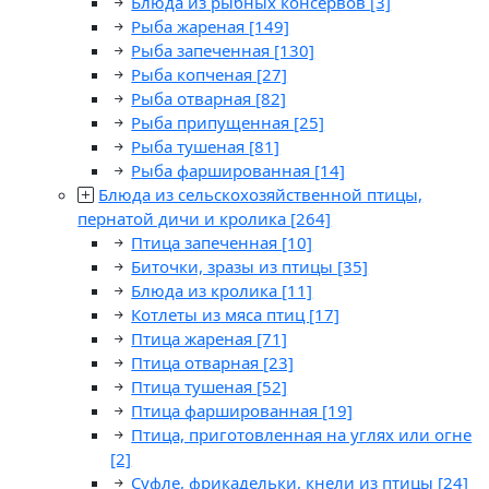
Блюда из рыбных консервов
[3]
Рыба жареная
[149]
Рыба запеченная
[130]
Рыба копченая
[27]
Рыба отварная
[82]
Рыба припущенная
[25]
Рыба тушеная
[81]
Рыба фаршированная
[14]
Блюда из сельскохозяйственной птицы,
пернатой дичи и кролика
[264]
Птица запеченная
[10]
Биточки, зразы из птицы
[35]
Блюда из кролика
[11]
Котлеты из мяса птиц
[17]
Птица жареная
[71]
Птица отварная
[23]
Птица тушеная
[52]
Птица фаршированная
[19]
Птица, приготовленная на углях или огне
[2]
Суфле, фрикадельки, кнели из птицы
[24]