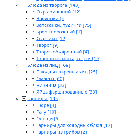
Блюда из творога
[140]
Сыр домашний
[12]
Вареники
[5]
Запеканки, пудинги
[75]
Крем творожный
[1]
Сырники
[12]
Творог
[9]
Творог обжаренный
[4]
Творожная масса, сырки
[19]
Блюда из яиц
[168]
Блюда из вареных яиц
[25]
Омлеты
[60]
Яичница
[33]
Яйца фаршированные
[39]
Гарниры
[195]
Пюре
[4]
Рагу
[10]
Овощи
[6]
Гарниры для холодных блюд
[17]
Гарниры из грибов
[2]