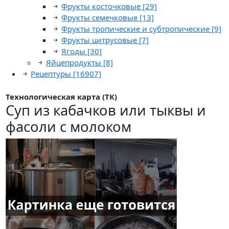
Фрукты косточковые
[29]
Фрукты семечковые
[13]
Фрукты тропические и субтропические
[9]
Фрукты цитрусовые
[7]
Ягоды
[30]
Яйцепродукты
[8]
Рецептуры
[16907]
Технологическая карта (ТК)
Суп из кабачков или тыквы и
фасоли с молоком