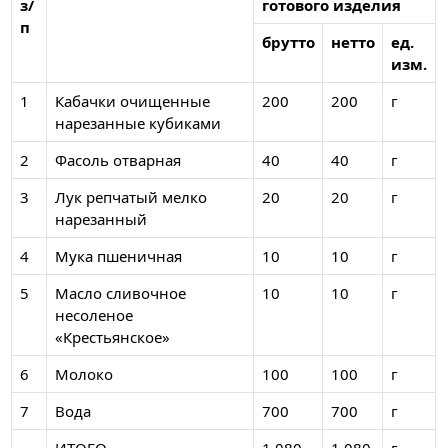
з/
готового изделия
п
брутто
нетто
ед.
изм.
1
Кабачки очищенные
200
200
г
нарезанные кубиками
2
Фасоль отварная
40
40
г
3
Лук репчатый мелко
20
20
г
нарезанный
4
Мука пшеничная
10
10
г
5
Масло сливочное
10
10
г
несоленое
«Крестьянское»
6
Молоко
100
100
г
7
Вода
700
700
г