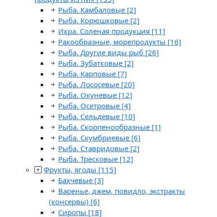
Рыба. Камбаловые
[2]
Рыба. Корюшковые
[2]
Икра. Соленая продукция
[11]
Ракообразные, морепродукты
[16]
Рыба. Другие виды рыб
[26]
Рыба. Зубатковые
[2]
Рыба. Карповые
[7]
Рыба. Лососевые
[20]
Рыба. Окуневые
[12]
Рыба. Осетровые
[4]
Рыба. Сельдевые
[10]
Рыба. Скорпенообразные
[1]
Рыба. Скумбриевые
[6]
Рыба. Ставридовые
[2]
Рыба. Тресковые
[12]
Фрукты, ягоды
[115]
Бахчевые
[3]
Варенье, джем, повидло, экстракты
(консервы)
[6]
Сиропы
[18]