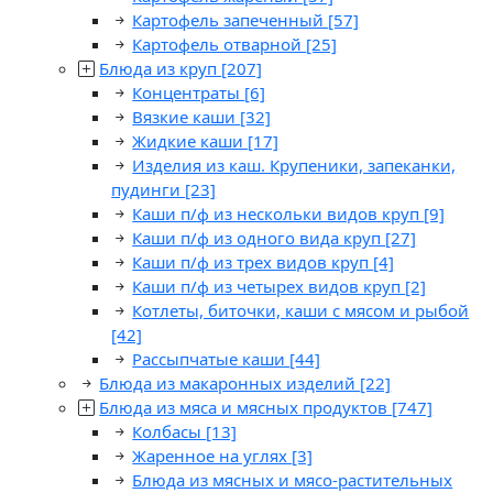
Картофель запеченный
[57]
Картофель отварной
[25]
Блюда из круп
[207]
Концентраты
[6]
Вязкие каши
[32]
Жидкие каши
[17]
Изделия из каш. Крупеники, запеканки,
пудинги
[23]
Каши п/ф из нескольки видов круп
[9]
Каши п/ф из одного вида круп
[27]
Каши п/ф из трех видов круп
[4]
Каши п/ф из четырех видов круп
[2]
Котлеты, биточки, каши с мясом и рыбой
[42]
Рассыпчатые каши
[44]
Блюда из макаронных изделий
[22]
Блюда из мяса и мясных продуктов
[747]
Колбасы
[13]
Жаренное на углях
[3]
Блюда из мясных и мясо-растительных