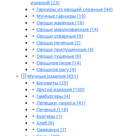
изделий
[23]
Гарниры из овощей сложные
[44]
Мучные гарниры
[19]
Овощи жареные
[16]
Овощи маринованные
[14]
Овощи отварные
[9]
Овощи печеные
[2]
Овощи припущенные
[4]
Овощи тушеные
[6]
Овощное пюре
[14]
Овощное рагу
[4]
Мучные изделия
[851]
Бисквиты
[25]
Другие изделия
[150]
Гамбургеры
[4]
Лепешки, пироги
[41]
Печенье
[116]
Бургеры
[1]
Хлеб
[6]
Смажанки
[7]