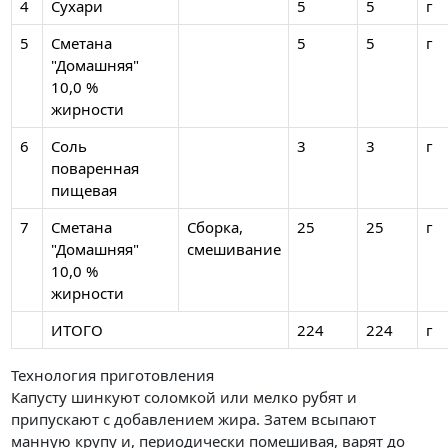
4
Сухари
5
5
г
5
Сметана
5
5
г
"Домашняя"
10,0 %
жирности
6
Соль
3
3
г
поваренная
пищевая
7
Сметана
Сборка,
25
25
г
"Домашняя"
смешивание
10,0 %
жирности
ИТОГО
224
224
г
Технология приготовления
Капусту шинкуют соломкой или мелко рубят и
припускают с добавлением жира. Затем всыпают
манную крупу и, периодически помешивая, варят до