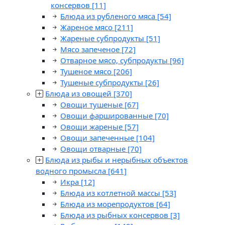
консервов
[11]
Блюда из рубленого мяса
[54]
Жареное мясо
[211]
Жареные субпродукты
[51]
Мясо запеченое
[72]
Отварное мясо, субпродукты
[96]
Тушеное мясо
[206]
Тушеные субпродукты
[26]
Блюда из овощей
[370]
Овощи тушеные
[67]
Овощи фаршированные
[70]
Овощи жареные
[57]
Овощи запеченные
[104]
Овощи отварные
[70]
Блюда из рыбы и нерыбных объектов
водного промысла
[641]
Икра
[12]
Блюда из котлетной массы
[53]
Блюда из морепродуктов
[64]
Блюда из рыбных консервов
[3]