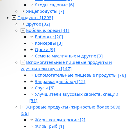
Ягоды садовые
[6]
Яйцепродукты
[7]
Продукты
[1295]
Другое
[32]
Бобовые, орехи
[41]
Бобовые
[20]
Консервы
[3]
Орехи
[9]
Семена масличных и другие
[9]
Вспомогательные пищевые продукты и
улучшители вкуса
[147]
Вспомогательные пищевые продукты
[78]
Заправка для блюд
[12]
Соусы
[6]
Улучшители вкусовых свойств, специи
[51]
Жировые продукты (жирностью более 50%)
[56]
Жиры кондитерские
[2]
Жиры рыб
[1]