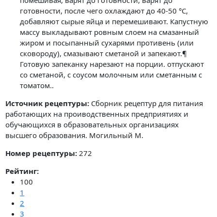
помешивая, варят до готовности, варят до
готовности, после чего охлаждают до 40-50 °C,
добавляют сырые яйца и перемешивают. Капустную
массу выкладывают ровным слоем на смазанный
жиром и посыпанный сухарями противень (или
сковороду), смазывают сметаной и запекают.¶
Готовую запеканку нарезают на порции. отпускают
со сметаной, с соусом молочным или сметанным с
томатом..
Источник рецептуры:
Сборник рецептур для питания
работающих на проиводственных предприятиях и
обучающихся в образовательных организациях
высшего образования. Могильный М.
Номер рецептуры:
272
Рейтинг:
100
1
2
3