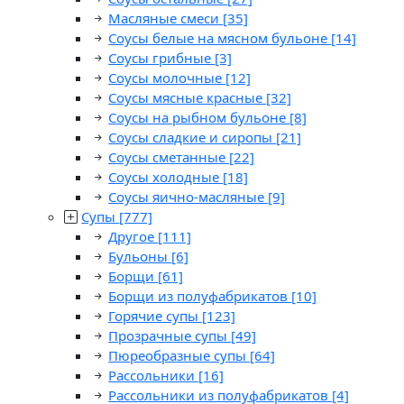
Масляные смеси
[35]
Соусы белые на мясном бульоне
[14]
Соусы грибные
[3]
Соусы молочные
[12]
Соусы мясные красные
[32]
Соусы на рыбном бульоне
[8]
Соусы сладкие и сиропы
[21]
Соусы сметанные
[22]
Соусы холодные
[18]
Соусы яично-масляные
[9]
Супы
[777]
Другое
[111]
Бульоны
[6]
Борщи
[61]
Борщи из полуфабрикатов
[10]
Горячие супы
[123]
Прозрачные супы
[49]
Пюреобразные супы
[64]
Рассольники
[16]
Рассольники из полуфабрикатов
[4]