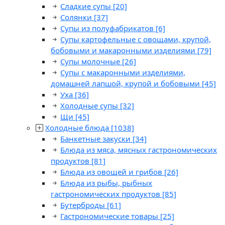
Сладкие супы
[20]
Солянки
[37]
Супы из полуфабрикатов
[6]
Супы картофельные с овощами, крупой,
бобовыми и макаронными изделиями
[79]
Супы молочные
[26]
Супы с макаронными изделиями,
домашней лапшой, крупой и бобовыми
[45]
Уха
[36]
Холодные супы
[32]
Щи
[45]
Холодные блюда
[1038]
Банкетные закуски
[34]
Блюда из мяса, мясных гастрономических
продуктов
[81]
Блюда из овощей и грибов
[26]
Блюда из рыбы, рыбных
гастрономических продуктов
[85]
Бутерброды
[61]
Гастрономические товары
[25]