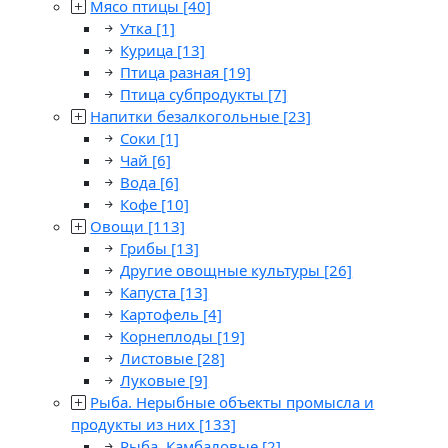
Мясо птицы
[40]
Утка
[1]
Курица
[13]
Птица разная
[19]
Птица субпродукты
[7]
Напитки безалкогольные
[23]
Соки
[1]
Чай
[6]
Вода
[6]
Кофе
[10]
Овощи
[113]
Грибы
[13]
Другие овощные культуры
[26]
Капуста
[13]
Картофель
[4]
Корнеплоды
[19]
Листовые
[28]
Луковые
[9]
Рыба. Нерыбные объекты промысла и
продукты из них
[133]
Рыба. Камбаловые
[2]