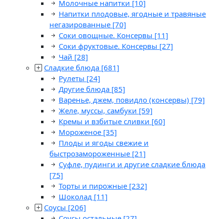
Молочные напитки
[10]
Напитки плодовые, ягодные и травяные
негазированные
[70]
Соки овощные. Консервы
[11]
Соки фруктовые. Консервы
[27]
Чай
[28]
Сладкие блюда
[681]
Рулеты
[24]
Другие блюда
[85]
Варенье, джем, повидло (консервы)
[79]
Желе, муссы, самбуки
[59]
Кремы и взбитые сливки
[60]
Мороженое
[35]
Плоды и ягоды свежие и
быстрозамороженные
[21]
Суфле, пудинги и другие сладкие блюда
[75]
Торты и пирожные
[232]
Шоколад
[11]
Соусы
[206]
Соусы остальные
[27]