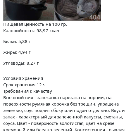
Пищевая ценность на
100 гр.
Калорийность:
98,97
ккал
Белки:
5,88
г
Жиры:
4,94
г
Углеводы:
8,27
г
Условия хранения
Срок хранения 12 ч.
Требования к качеству
Внешний вид - запеканка нарезана на порции, на
поверхности румяная корочка без трещин, украшена
зеленью, соус подлит сбоку или подан отдельно. Вкус и
запах - характерный для запеченной капусты, сметаны,
соуса. Цвет - поверхность золотистая; цвет на срезе
кремовый или бледно-зеленый. Консистенция - рыхлая,