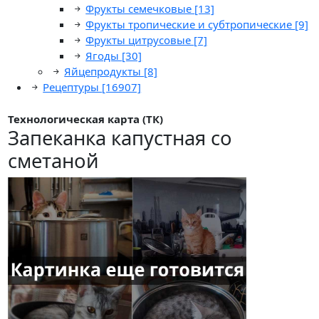
Фрукты семечковые
[13]
Фрукты тропические и субтропические
[9]
Фрукты цитрусовые
[7]
Ягоды
[30]
Яйцепродукты
[8]
Рецептуры
[16907]
Технологическая карта (ТК)
Запеканка капустная со
сметаной