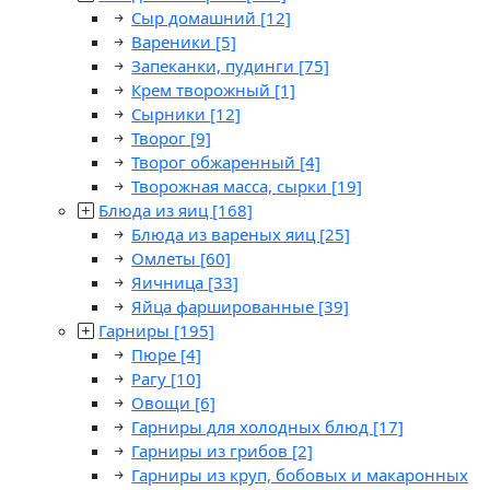
Сыр домашний
[12]
Вареники
[5]
Запеканки, пудинги
[75]
Крем творожный
[1]
Сырники
[12]
Творог
[9]
Творог обжаренный
[4]
Творожная масса, сырки
[19]
Блюда из яиц
[168]
Блюда из вареных яиц
[25]
Омлеты
[60]
Яичница
[33]
Яйца фаршированные
[39]
Гарниры
[195]
Пюре
[4]
Рагу
[10]
Овощи
[6]
Гарниры для холодных блюд
[17]
Гарниры из грибов
[2]
Гарниры из круп, бобовых и макаронных