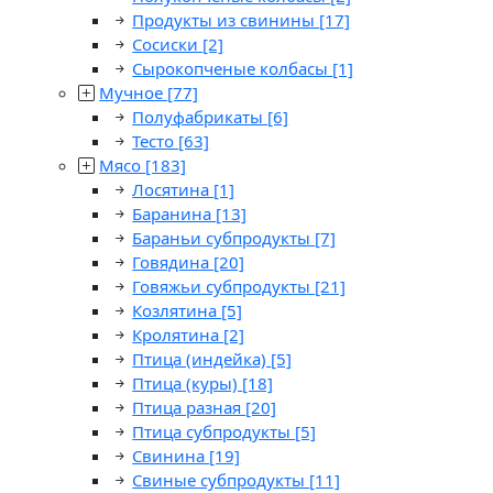
Продукты из свинины
[17]
Сосиски
[2]
Сырокопченые колбасы
[1]
Мучное
[77]
Полуфабрикаты
[6]
Тесто
[63]
Мясо
[183]
Лосятина
[1]
Баранина
[13]
Бараньи субпродукты
[7]
Говядина
[20]
Говяжьи субпродукты
[21]
Козлятина
[5]
Кролятина
[2]
Птица (индейка)
[5]
Птица (куры)
[18]
Птица разная
[20]
Птица субпродукты
[5]
Свинина
[19]
Свиные субпродукты
[11]