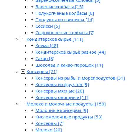
Варено-копченые колбасы
[3]
Вареные колбасы
[15]
Полукопченые колбасы
[6]
Продукты из свинины
[14]
Сосиски
[5]
Сырокопченые колбасы
[7]
Кондитерское сырье
[111]
Крема
[48]
Кондитерское сырье разное
[44]
Сахар
[8]
Шоколад и какао-порошок
[11]
Консервы
[71]
Консервы из рыбы и морепродуктов
[31]
Консервы из фруктов
[9]
Консервы мясные
[20]
Консервы овощные
[11]
Молоко и молочные продукты
[150]
Молочные консервы
[9]
Кисломолочные продукты
[53]
Консервы
[7]
Молоко
[20]