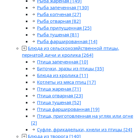
Рыба жареная
[149]
Рыба запеченная
[130]
Рыба копченая
[27]
Рыба отварная
[82]
Рыба припущенная
[25]
Рыба тушеная
[81]
Рыба фаршированная
[14]
Блюда из сельскохозяйственной птицы,
пернатой дичи и кролика
[264]
Птица запеченная
[10]
Биточки, зразы из птицы
[35]
Блюда из кролика
[11]
Котлеты из мяса птиц
[17]
Птица жареная
[71]
Птица отварная
[23]
Птица тушеная
[52]
Птица фаршированная
[19]
Птица, приготовленная на углях или огне
[2]
Суфле, фрикадельки, кнели из птицы
[24]
Блюда из творога
[140]