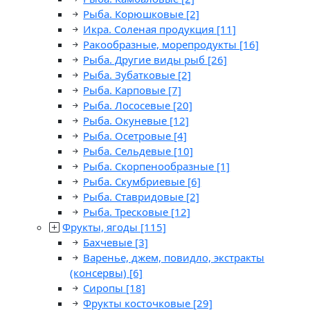
Рыба. Корюшковые
[2]
Икра. Соленая продукция
[11]
Ракообразные, морепродукты
[16]
Рыба. Другие виды рыб
[26]
Рыба. Зубатковые
[2]
Рыба. Карповые
[7]
Рыба. Лососевые
[20]
Рыба. Окуневые
[12]
Рыба. Осетровые
[4]
Рыба. Сельдевые
[10]
Рыба. Скорпенообразные
[1]
Рыба. Скумбриевые
[6]
Рыба. Ставридовые
[2]
Рыба. Тресковые
[12]
Фрукты, ягоды
[115]
Бахчевые
[3]
Варенье, джем, повидло, экстракты
(консервы)
[6]
Сиропы
[18]
Фрукты косточковые
[29]