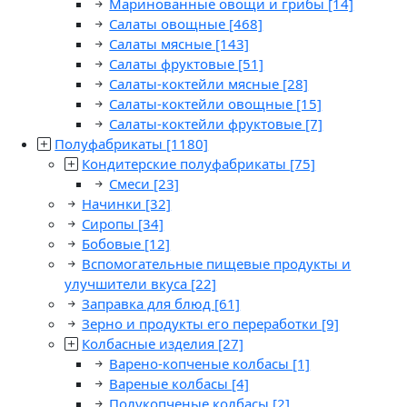
Маринованные овощи и грибы
[14]
Салаты овощные
[468]
Салаты мясные
[143]
Салаты фруктовые
[51]
Салаты-коктейли мясные
[28]
Салаты-коктейли овощные
[15]
Салаты-коктейли фруктовые
[7]
Полуфабрикаты
[1180]
Кондитерские полуфабрикаты
[75]
Смеси
[23]
Начинки
[32]
Сиропы
[34]
Бобовые
[12]
Вспомогательные пищевые продукты и
улучшители вкуса
[22]
Заправка для блюд
[61]
Зерно и продукты его переработки
[9]
Колбасные изделия
[27]
Варено-копченые колбасы
[1]
Вареные колбасы
[4]
Полукопченые колбасы
[2]