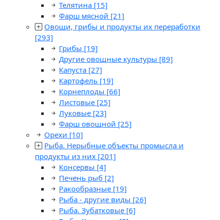
Телятина
[15]
Фарш мясной
[21]
Овощи, грибы и продукты их переработки
[293]
Грибы
[19]
Другие овощные культуры
[89]
Капуста
[27]
Картофель
[19]
Корнеплоды
[66]
Листовые
[25]
Луковые
[23]
Фарш овощной
[25]
Орехи
[10]
Рыба. Нерыбные объекты промысла и
продукты из них
[201]
Консервы
[4]
Печень рыб
[2]
Ракообразные
[19]
Рыба - другие виды
[26]
Рыба. Зубатковые
[6]