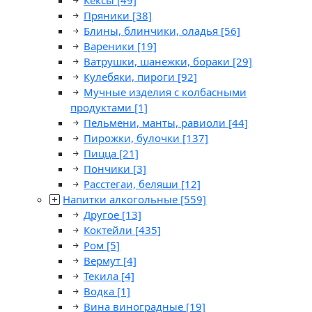
Кексы
[49]
Пряники
[38]
Блины, блинчики, оладья
[56]
Вареники
[19]
Ватрушки, шанежки, бораки
[29]
Кулебяки, пироги
[92]
Мучные изделия с колбасными
продуктами
[1]
Пельмени, манты, равиоли
[44]
Пирожки, булочки
[137]
Пицца
[21]
Пончики
[3]
Расстегаи, беляши
[12]
Напитки алкогольные
[559]
Другое
[13]
Коктейли
[435]
Ром
[5]
Вермут
[4]
Текила
[4]
Водка
[1]
Вина виноградные
[19]