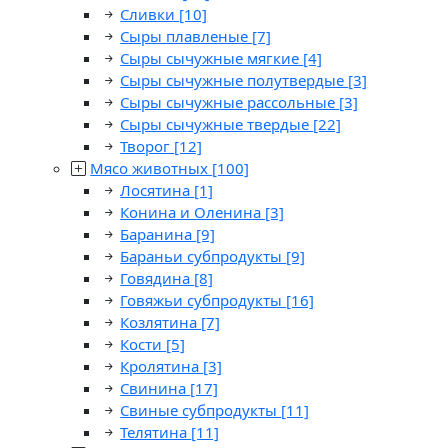
Сливки
[10]
Сыры плавленые
[7]
Сыры сычужные мягкие
[4]
Сыры сычужные полутвердые
[3]
Сыры сычужные рассольные
[3]
Сыры сычужные твердые
[22]
Творог
[12]
Мясо животных
[100]
Лосятина
[1]
Конина и Оленина
[3]
Баранина
[9]
Бараньи субпродукты
[9]
Говядина
[8]
Говяжьи субпродукты
[16]
Козлятина
[7]
Кости
[5]
Кролятина
[3]
Свинина
[17]
Свиные субпродукты
[11]
Телятина
[11]