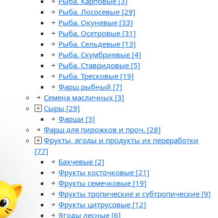
Рыба. Карповые
[3]
Рыба. Лососевые
[29]
Рыба. Окуневые
[33]
Рыба. Осетровые
[31]
Рыба. Сельдевые
[13]
Рыба. Скумбриевые
[4]
Рыба. Ставридовые
[5]
Рыба. Тресковые
[19]
Фарш рыбный
[7]
Семена масличных
[3]
Сыры
[29]
Фарши
[3]
Фарш для пирожков и проч.
[28]
Фрукты, ягоды и продукты их переработки
[77]
Бахчевые
[2]
Фрукты косточковые
[21]
Фрукты семечковые
[19]
Фрукты тропические и субтропические
[9]
Фрукты цитрусовые
[12]
Ягоды лесные
[6]