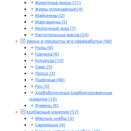
Животные жиры
[11]
Жиры кулинарные
[4]
Майонезы
[2]
Маргарины
[5]
Молочный жир
[7]
Растительные масла
[24]
Зерно и продукты его переработки
[98]
Рожь
[6]
Гречиха
[6]
Кукуруза
[10]
Овес
[5]
Просо
[3]
Пшеница
[46]
Рис
[5]
Хлебобулочные комбинированные
изделия
[10]
Ячмень
[6]
Колбасные изделия
[57]
Мясные хлебы
[3]
Сардельки
[4]