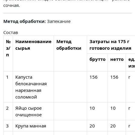
сочная.
Метод обработки:
Запекание
Состав
№
Наименование
Метод
Затраты на 175 г
з/
сырья
обработки
готового изделия
п
брутто
нетто
ед
из
1
Капуста
156
156
г
белокачанная
нарезанная
соломкой
2
Яйцо сырое
10
10
г
очищенное
3
Крупа манная
20
20
г