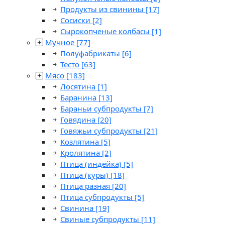
Продукты из свинины
[17]
Сосиски
[2]
Сырокопченые колбасы
[1]
Мучное
[77]
Полуфабрикаты
[6]
Тесто
[63]
Мясо
[183]
Лосятина
[1]
Баранина
[13]
Бараньи субпродукты
[7]
Говядина
[20]
Говяжьи субпродукты
[21]
Козлятина
[5]
Кролятина
[2]
Птица (индейка)
[5]
Птица (куры)
[18]
Птица разная
[20]
Птица субпродукты
[5]
Свинина
[19]
Свиные субпродукты
[11]