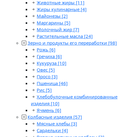
Животные жиры
[11]
Жиры кулинарные
[4]
Майонезы
[2]
Маргарины
[5]
Молочный жир
[7]
Растительные масла
[24]
Зерно и продукты его переработки
[98]
Рожь
[6]
Гречиха
[6]
Кукуруза
[10]
Овес
[5]
Просо
[3]
Пшеница
[46]
Рис
[5]
Хлебобулочные комбинированные
изделия
[10]
Ячмень
[6]
Колбасные изделия
[57]
Мясные хлебы
[3]
Сардельки
[4]