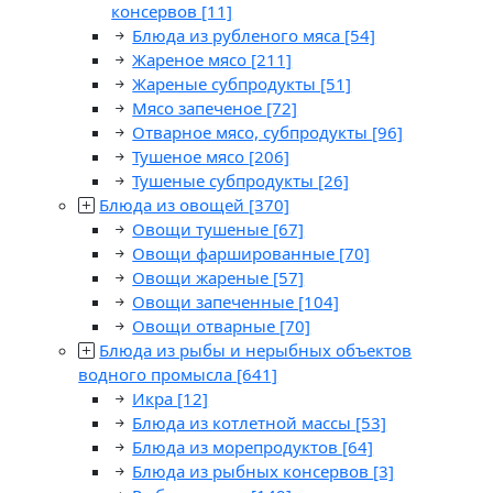
консервов
[11]
Блюда из рубленого мяса
[54]
Жареное мясо
[211]
Жареные субпродукты
[51]
Мясо запеченое
[72]
Отварное мясо, субпродукты
[96]
Тушеное мясо
[206]
Тушеные субпродукты
[26]
Блюда из овощей
[370]
Овощи тушеные
[67]
Овощи фаршированные
[70]
Овощи жареные
[57]
Овощи запеченные
[104]
Овощи отварные
[70]
Блюда из рыбы и нерыбных объектов
водного промысла
[641]
Икра
[12]
Блюда из котлетной массы
[53]
Блюда из морепродуктов
[64]
Блюда из рыбных консервов
[3]