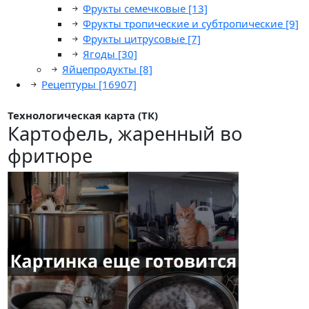
Фрукты семечковые
[13]
Фрукты тропические и субтропические
[9]
Фрукты цитрусовые
[7]
Ягоды
[30]
Яйцепродукты
[8]
Рецептуры
[16907]
Технологическая карта (ТК)
Картофель, жаренный во
фритюре