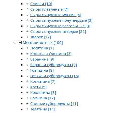
Сливки
[10]
Сыры плавленые
[7]
Сыры сычужные мягкие
[4]
Сыры сычужные полутвердые
[3]
Сыры сычужные рассольные
[3]
Сыры сычужные твердые
[22]
Творог
[12]
Мясо животных
[100]
Лосятина
[1]
Конина и Оленина
[3]
Баранина
[9]
Бараньи субпродукты
[9]
Говядина
[8]
Говяжьи субпродукты
[16]
Козлятина
[7]
Кости
[5]
Кролятина
[3]
Свинина
[17]
Свиные субпродукты
[11]
Телятина
[11]