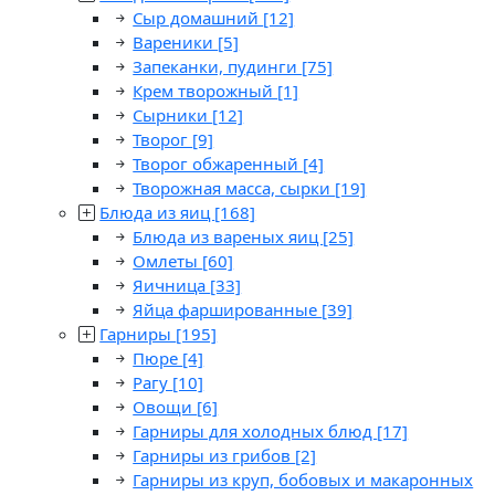
Сыр домашний
[12]
Вареники
[5]
Запеканки, пудинги
[75]
Крем творожный
[1]
Сырники
[12]
Творог
[9]
Творог обжаренный
[4]
Творожная масса, сырки
[19]
Блюда из яиц
[168]
Блюда из вареных яиц
[25]
Омлеты
[60]
Яичница
[33]
Яйца фаршированные
[39]
Гарниры
[195]
Пюре
[4]
Рагу
[10]
Овощи
[6]
Гарниры для холодных блюд
[17]
Гарниры из грибов
[2]
Гарниры из круп, бобовых и макаронных