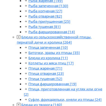
Рыба жареная
[149]
Рыба запеченная
[130]
Рыба копченая
[27]
Рыба отварная
[82]
Рыба припущенная
[25]
Рыба тушеная
[81]
Рыба фаршированная
[14]
Блюда из сельскохозяйственной птицы,
пернатой дичи и кролика
[264]
Птица запеченная
[10]
Биточки, зразы из птицы
[35]
Блюда из кролика
[11]
Котлеты из мяса птиц
[17]
Птица жареная
[71]
Птица отварная
[23]
Птица тушеная
[52]
Птица фаршированная
[19]
Птица, приготовленная на углях или огне
[2]
Суфле, фрикадельки, кнели из птицы
[24]
Блюда из творога
[140]