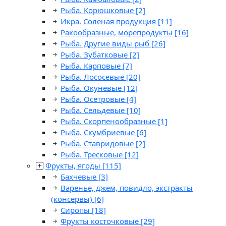
Рыба. Корюшковые
[2]
Икра. Соленая продукция
[11]
Ракообразные, морепродукты
[16]
Рыба. Другие виды рыб
[26]
Рыба. Зубатковые
[2]
Рыба. Карповые
[7]
Рыба. Лососевые
[20]
Рыба. Окуневые
[12]
Рыба. Осетровые
[4]
Рыба. Сельдевые
[10]
Рыба. Скорпенообразные
[1]
Рыба. Скумбриевые
[6]
Рыба. Ставридовые
[2]
Рыба. Тресковые
[12]
Фрукты, ягоды
[115]
Бахчевые
[3]
Варенье, джем, повидло, экстракты
(консервы)
[6]
Сиропы
[18]
Фрукты косточковые
[29]