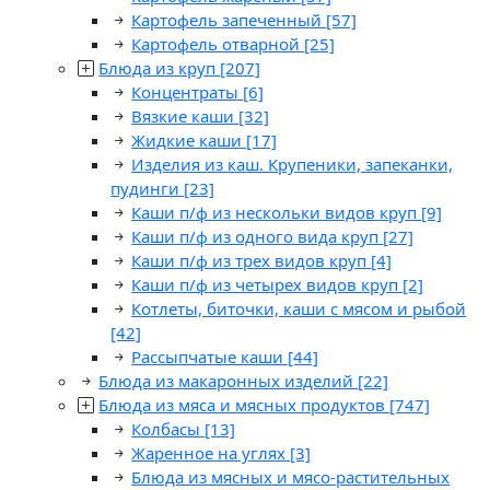
Картофель запеченный
[57]
Картофель отварной
[25]
Блюда из круп
[207]
Концентраты
[6]
Вязкие каши
[32]
Жидкие каши
[17]
Изделия из каш. Крупеники, запеканки,
пудинги
[23]
Каши п/ф из нескольки видов круп
[9]
Каши п/ф из одного вида круп
[27]
Каши п/ф из трех видов круп
[4]
Каши п/ф из четырех видов круп
[2]
Котлеты, биточки, каши с мясом и рыбой
[42]
Рассыпчатые каши
[44]
Блюда из макаронных изделий
[22]
Блюда из мяса и мясных продуктов
[747]
Колбасы
[13]
Жаренное на углях
[3]
Блюда из мясных и мясо-растительных