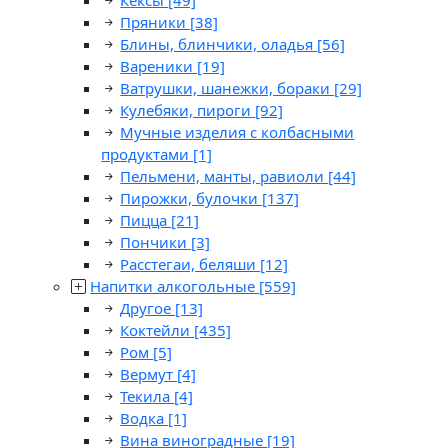
Кексы
[49]
Пряники
[38]
Блины, блинчики, оладья
[56]
Вареники
[19]
Ватрушки, шанежки, бораки
[29]
Кулебяки, пироги
[92]
Мучные изделия с колбасными
продуктами
[1]
Пельмени, манты, равиоли
[44]
Пирожки, булочки
[137]
Пицца
[21]
Пончики
[3]
Расстегаи, беляши
[12]
Напитки алкогольные
[559]
Другое
[13]
Коктейли
[435]
Ром
[5]
Вермут
[4]
Текила
[4]
Водка
[1]
Вина виноградные
[19]