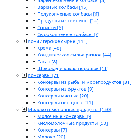
Варено-копченые колбасы
[3]
Вареные колбасы
[15]
Полукопченые колбасы
[6]
Продукты из свинины
[14]
Сосиски
[5]
Сырокопченые колбасы
[7]
Кондитерское сырье
[111]
Крема
[48]
Кондитерское сырье разное
[44]
Сахар
[8]
Шоколад и какао-порошок
[11]
Консервы
[71]
Консервы из рыбы и морепродуктов
[31]
Консервы из фруктов
[9]
Консервы мясные
[20]
Консервы овощные
[11]
Молоко и молочные продукты
[150]
Молочные консервы
[9]
Кисломолочные продукты
[53]
Консервы
[7]
Молоко
[20]