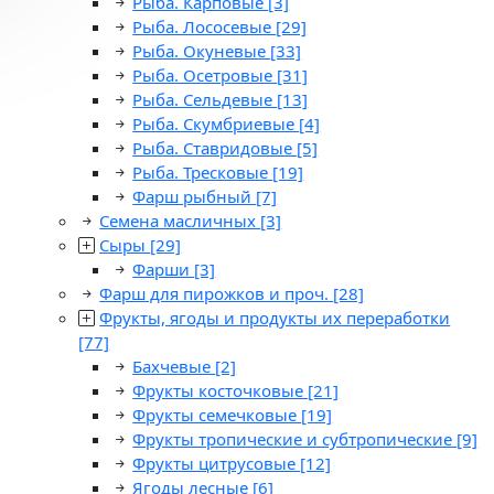
Рыба. Карповые
[3]
Рыба. Лососевые
[29]
Рыба. Окуневые
[33]
Рыба. Осетровые
[31]
Рыба. Сельдевые
[13]
Рыба. Скумбриевые
[4]
Рыба. Ставридовые
[5]
Рыба. Тресковые
[19]
Фарш рыбный
[7]
Семена масличных
[3]
Сыры
[29]
Фарши
[3]
Фарш для пирожков и проч.
[28]
Фрукты, ягоды и продукты их переработки
[77]
Бахчевые
[2]
Фрукты косточковые
[21]
Фрукты семечковые
[19]
Фрукты тропические и субтропические
[9]
Фрукты цитрусовые
[12]
Ягоды лесные
[6]