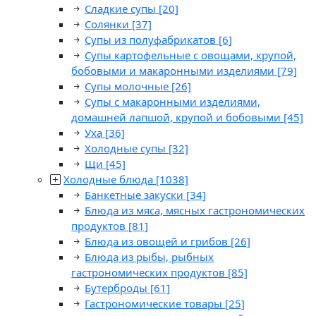
Сладкие супы
[20]
Солянки
[37]
Супы из полуфабрикатов
[6]
Супы картофельные с овощами, крупой,
бобовыми и макаронными изделиями
[79]
Супы молочные
[26]
Супы с макаронными изделиями,
домашней лапшой, крупой и бобовыми
[45]
Уха
[36]
Холодные супы
[32]
Щи
[45]
Холодные блюда
[1038]
Банкетные закуски
[34]
Блюда из мяса, мясных гастрономических
продуктов
[81]
Блюда из овощей и грибов
[26]
Блюда из рыбы, рыбных
гастрономических продуктов
[85]
Бутерброды
[61]
Гастрономические товары
[25]