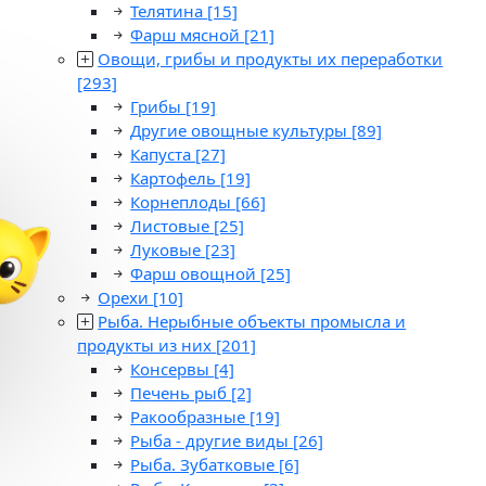
Телятина
[15]
Фарш мясной
[21]
Овощи, грибы и продукты их переработки
[293]
Грибы
[19]
Другие овощные культуры
[89]
Капуста
[27]
Картофель
[19]
Корнеплоды
[66]
Листовые
[25]
Луковые
[23]
Фарш овощной
[25]
Орехи
[10]
Рыба. Нерыбные объекты промысла и
продукты из них
[201]
Консервы
[4]
Печень рыб
[2]
Ракообразные
[19]
Рыба - другие виды
[26]
Рыба. Зубатковые
[6]