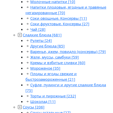
Молочные напитки
[10]
Напитки плодовые, ягодные и травяные
негазированные
[70]
Соки овощные. Консервы
[11]
Соки фруктовые. Консервы
[27]
Чай
[28]
Сладкие блюда
[681]
Рулеты
[24]
Другие блюда
[85]
Варенье, джем, повидло (консервы)
[79]
Желе, муссы, самбуки
[59]
Кремы и взбитые сливки
[60]
Мороженое
[35]
Плоды и ягоды свежие и
быстрозамороженные
[21]
Суфле, пудинги и другие сладкие блюда
[75]
Торты и пирожные
[232]
Шоколад
[11]
Соусы
[206]
Соусы остальные
[27]