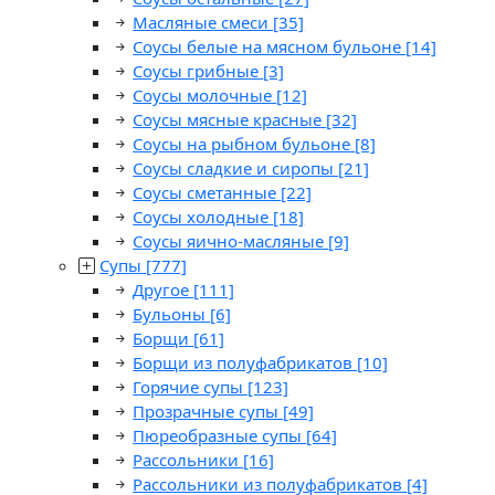
Масляные смеси
[35]
Соусы белые на мясном бульоне
[14]
Соусы грибные
[3]
Соусы молочные
[12]
Соусы мясные красные
[32]
Соусы на рыбном бульоне
[8]
Соусы сладкие и сиропы
[21]
Соусы сметанные
[22]
Соусы холодные
[18]
Соусы яично-масляные
[9]
Супы
[777]
Другое
[111]
Бульоны
[6]
Борщи
[61]
Борщи из полуфабрикатов
[10]
Горячие супы
[123]
Прозрачные супы
[49]
Пюреобразные супы
[64]
Рассольники
[16]
Рассольники из полуфабрикатов
[4]