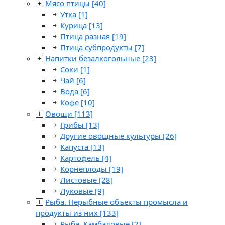
Мясо птицы
[40]
Утка
[1]
Курица
[13]
Птица разная
[19]
Птица субпродукты
[7]
Напитки безалкогольные
[23]
Соки
[1]
Чай
[6]
Вода
[6]
Кофе
[10]
Овощи
[113]
Грибы
[13]
Другие овощные культуры
[26]
Капуста
[13]
Картофель
[4]
Корнеплоды
[19]
Листовые
[28]
Луковые
[9]
Рыба. Нерыбные объекты промысла и
продукты из них
[133]
Рыба. Камбаловые
[2]