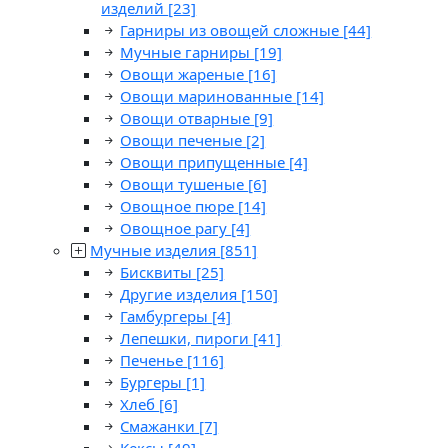
изделий
[23]
Гарниры из овощей сложные
[44]
Мучные гарниры
[19]
Овощи жареные
[16]
Овощи маринованные
[14]
Овощи отварные
[9]
Овощи печеные
[2]
Овощи припущенные
[4]
Овощи тушеные
[6]
Овощное пюре
[14]
Овощное рагу
[4]
Мучные изделия
[851]
Бисквиты
[25]
Другие изделия
[150]
Гамбургеры
[4]
Лепешки, пироги
[41]
Печенье
[116]
Бургеры
[1]
Хлеб
[6]
Смажанки
[7]