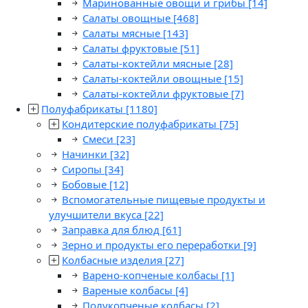
Маринованные овощи и грибы
[14]
Салаты овощные
[468]
Салаты мясные
[143]
Салаты фруктовые
[51]
Салаты-коктейли мясные
[28]
Салаты-коктейли овощные
[15]
Салаты-коктейли фруктовые
[7]
Полуфабрикаты
[1180]
Кондитерские полуфабрикаты
[75]
Смеси
[23]
Начинки
[32]
Сиропы
[34]
Бобовые
[12]
Вспомогательные пищевые продукты и
улучшители вкуса
[22]
Заправка для блюд
[61]
Зерно и продукты его переработки
[9]
Колбасные изделия
[27]
Варено-копченые колбасы
[1]
Вареные колбасы
[4]
Полукопченые колбасы
[2]