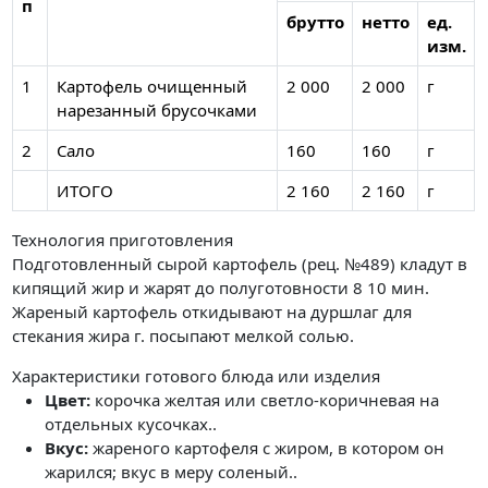
п
брутто
нетто
ед.
изм.
1
Картофель очищенный
2 000
2 000
г
нарезанный брусочками
2
Сало
160
160
г
ИТОГО
2 160
2 160
г
Технология приготовления
Подготовленный сырой картофель (рец. №489) кладут в
кипящий жир и жарят до полуготовности 8 10 мин.
Жареный картофель откидывают на дуршлаг для
стекания жира г. посыпают мелкой солью.
Характеристики готового блюда или изделия
Цвет:
корочка желтая или светло-коричневая на
отдельных кусочках..
Вкус:
жареного картофеля с жиром, в котором он
жарился; вкус в меру соленый..