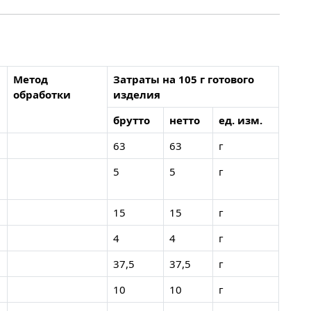
Метод
Затраты на 105 г готового
обработки
изделия
брутто
нетто
ед. изм.
63
63
г
5
5
г
15
15
г
4
4
г
37,5
37,5
г
10
10
г