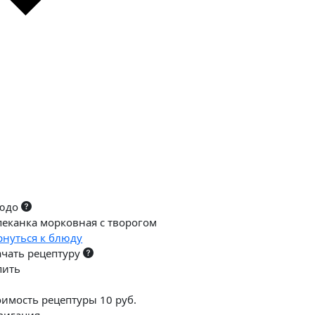
юдо
пеканка морковная с творогом
рнуться к блюду
ачать рецептуру
пить
оимость рецептуры 10 руб.
вигация