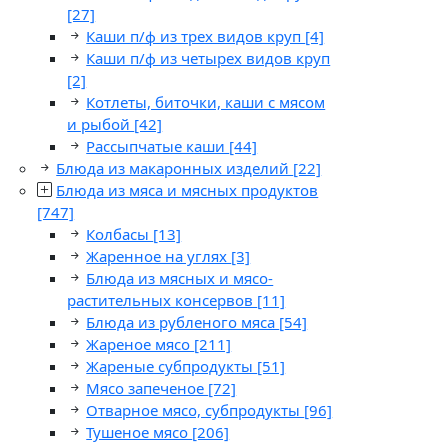
[27]
Каши п/ф из трех видов круп
[4]
Каши п/ф из четырех видов круп
[2]
Котлеты, биточки, каши с мясом
и рыбой
[42]
Рассыпчатые каши
[44]
Блюда из макаронных изделий
[22]
Блюда из мяса и мясных продуктов
[747]
Колбасы
[13]
Жаренное на углях
[3]
Блюда из мясных и мясо-
растительных консервов
[11]
Блюда из рубленого мяса
[54]
Жареное мясо
[211]
Жареные субпродукты
[51]
Мясо запеченое
[72]
Отварное мясо, субпродукты
[96]
Тушеное мясо
[206]