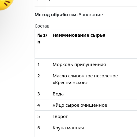
Метод обработки:
Запекание
Состав
№ з/
Наименование сырья
п
1
Морковь припущенная
2
Масло сливочное несоленое
«Крестьянское»
3
Вода
4
Яйцо сырое очищенное
5
Творог
6
Крупа манная