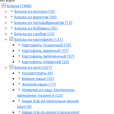
Блюда
[7488]
Блюда из молока
[10]
Блюда из фруктов
[30]
Блюда из полуфабрикатов
[12]
Блюда из бобовых
[35]
Блюда из грибов
[23]
Блюда из картофеля
[131]
Картофель тушенный
[10]
Картофель жареный
[37]
Картофель запеченный
[57]
Картофель отварной
[25]
Блюда из круп
[207]
Концентраты
[6]
Вязкие каши
[32]
Жидкие каши
[17]
Изделия из каш. Крупеники,
запеканки, пудинги
[23]
Каши п/ф из нескольки видов
круп
[9]
Каши п/ф из одного вида круп