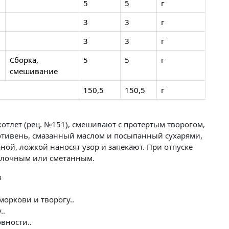
5
5
г
3
3
г
3
3
г
Сборка,
5
5
г
смешивание
150,5
150,5
г
отлет (рец. №151), смешивают с протертым творогом,
отивень, смазанный маслом и посыпанный сухарями,
ой, ложкой наносят узор и запекают. Пpи отпуске
молочным или сметанным.
я
оркови и творогу..
..
вности..