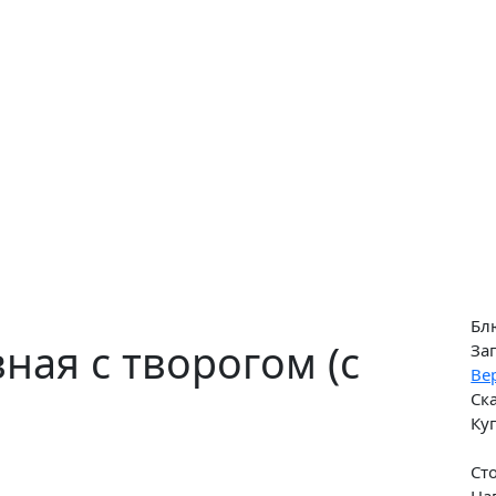
Бл
ная с творогом (с
За
Ве
Ск
Ку
Ст
На