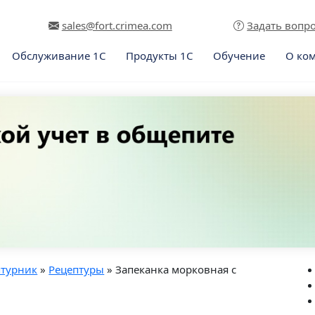
sales@fort.crimea.com
Задать вопр
Обслуживание 1С
Продукты 1С
Обучение
О ко
птурник
»
Рецептуры
» Запеканка морковная с