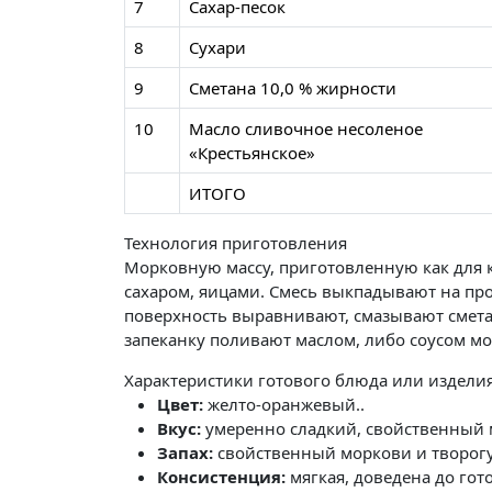
7
Сахар-песок
8
Сухари
9
Сметана 10,0 % жирности
10
Масло сливочное несоленое
«Крестьянское»
ИТОГО
Технология приготовления
Морковную массу, приготовленную как для к
сахаром, яицами. Смесь выкпадывают на пр
поверхность выравнивают, смазывают сметан
запеканку поливают маслом, либо соусом 
Характеристики готового блюда или издели
Цвет:
желто-оранжевый..
Вкус:
умеренно сладкий, свойственный м
Запах:
свойственный моркови и творогу
Консистенция:
мягкая, доведена до гото