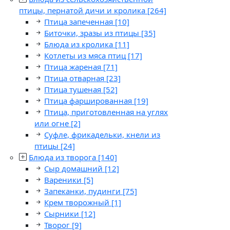
птицы, пернатой дичи и кролика
[264]
Птица запеченная
[10]
Биточки, зразы из птицы
[35]
Блюда из кролика
[11]
Котлеты из мяса птиц
[17]
Птица жареная
[71]
Птица отварная
[23]
Птица тушеная
[52]
Птица фаршированная
[19]
Птица, приготовленная на углях
или огне
[2]
Суфле, фрикадельки, кнели из
птицы
[24]
Блюда из творога
[140]
Сыр домашний
[12]
Вареники
[5]
Запеканки, пудинги
[75]
Крем творожный
[1]
Сырники
[12]
Творог
[9]