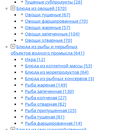
Тушеные субпродукты
[26]
Блюда из овощей
[370]
Овощи тушеные
[67]
Овощи фаршированные
[70]
Овощи жареные
[57]
Овощи запеченные
[104]
Овощи отварные
[70]
Блюда из рыбы и нерыбных
объектов водного промысла
[641]
Икра
[12]
Блюда из котлетной массы
[53]
Блюда из морепродуктов
[64]
Блюда из рыбных консервов
[3]
Рыба жареная
[149]
Рыба запеченная
[130]
Рыба копченая
[27]
Рыба отварная
[82]
Рыба припущенная
[25]
Рыба тушеная
[81]
Рыба фаршированная
[14]
Блюда из сельскохозяйственной