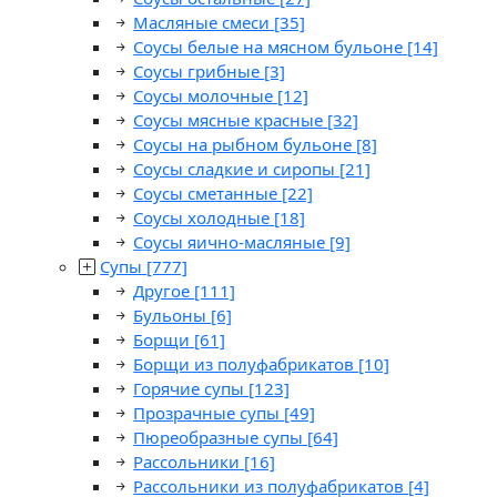
Масляные смеси
[35]
Соусы белые на мясном бульоне
[14]
Соусы грибные
[3]
Соусы молочные
[12]
Соусы мясные красные
[32]
Соусы на рыбном бульоне
[8]
Соусы сладкие и сиропы
[21]
Соусы сметанные
[22]
Соусы холодные
[18]
Соусы яично-масляные
[9]
Супы
[777]
Другое
[111]
Бульоны
[6]
Борщи
[61]
Борщи из полуфабрикатов
[10]
Горячие супы
[123]
Прозрачные супы
[49]
Пюреобразные супы
[64]
Рассольники
[16]
Рассольники из полуфабрикатов
[4]