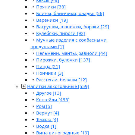
Кексы
[49]
Пряники
[38]
Блины, блинчики, оладья
[56]
Вареники
[19]
Ватрушки, шанежки, бораки
[29]
Кулебяки, пироги
[92]
Мучные изделия с колбасными
продуктами
[1]
Пельмени, манты, равиоли
[44]
Пирожки, булочки
[137]
Пицца
[21]
Пончики
[3]
Расстегаи, беляши
[12]
Напитки алкогольные
[559]
Другое
[13]
Коктейли
[435]
Ром
[5]
Вермут
[4]
Текила
[4]
Водка
[1]
Вина виноградные
[19]