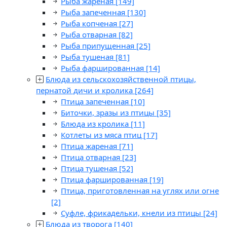
Рыба жареная
[149]
Рыба запеченная
[130]
Рыба копченая
[27]
Рыба отварная
[82]
Рыба припущенная
[25]
Рыба тушеная
[81]
Рыба фаршированная
[14]
Блюда из сельскохозяйственной птицы,
пернатой дичи и кролика
[264]
Птица запеченная
[10]
Биточки, зразы из птицы
[35]
Блюда из кролика
[11]
Котлеты из мяса птиц
[17]
Птица жареная
[71]
Птица отварная
[23]
Птица тушеная
[52]
Птица фаршированная
[19]
Птица, приготовленная на углях или огне
[2]
Суфле, фрикадельки, кнели из птицы
[24]
Блюда из творога
[140]