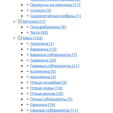
Продукты из свинины
[17]
Сосиски
[2]
Сырокопченые колбасы
[1]
Мучное
[77]
Полуфабрикаты
[6]
Тесто
[63]
Мясо
[183]
Лосятина
[1]
Баранина
[13]
Бараньи субпродукты
[7]
Говядина
[20]
Говяжьи субпродукты
[21]
Козлятина
[5]
Кролятина
[2]
Птица (индейка)
[5]
Птица (куры)
[18]
Птица разная
[20]
Птица субпродукты
[5]
Свинина
[19]
Свиные субпродукты
[11]