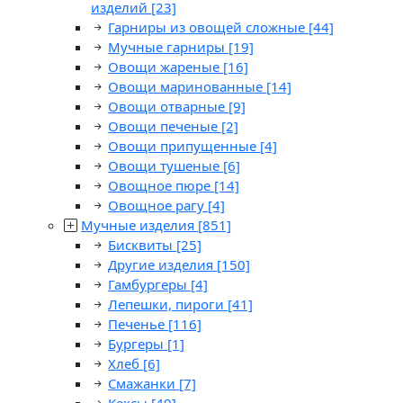
изделий
[23]
Гарниры из овощей сложные
[44]
Мучные гарниры
[19]
Овощи жареные
[16]
Овощи маринованные
[14]
Овощи отварные
[9]
Овощи печеные
[2]
Овощи припущенные
[4]
Овощи тушеные
[6]
Овощное пюре
[14]
Овощное рагу
[4]
Мучные изделия
[851]
Бисквиты
[25]
Другие изделия
[150]
Гамбургеры
[4]
Лепешки, пироги
[41]
Печенье
[116]
Бургеры
[1]
Хлеб
[6]
Смажанки
[7]