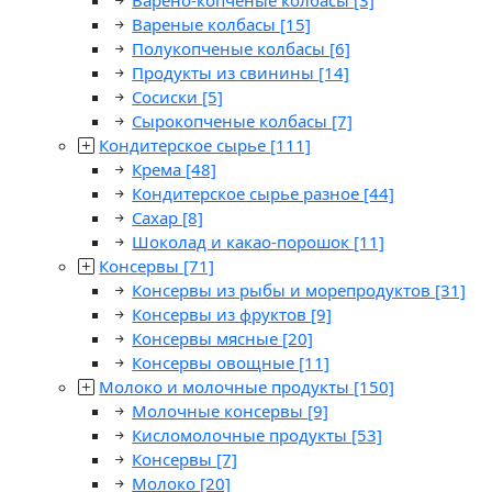
Варено-копченые колбасы
[3]
Вареные колбасы
[15]
Полукопченые колбасы
[6]
Продукты из свинины
[14]
Сосиски
[5]
Сырокопченые колбасы
[7]
Кондитерское сырье
[111]
Крема
[48]
Кондитерское сырье разное
[44]
Сахар
[8]
Шоколад и какао-порошок
[11]
Консервы
[71]
Консервы из рыбы и морепродуктов
[31]
Консервы из фруктов
[9]
Консервы мясные
[20]
Консервы овощные
[11]
Молоко и молочные продукты
[150]
Молочные консервы
[9]
Кисломолочные продукты
[53]
Консервы
[7]
Молоко
[20]