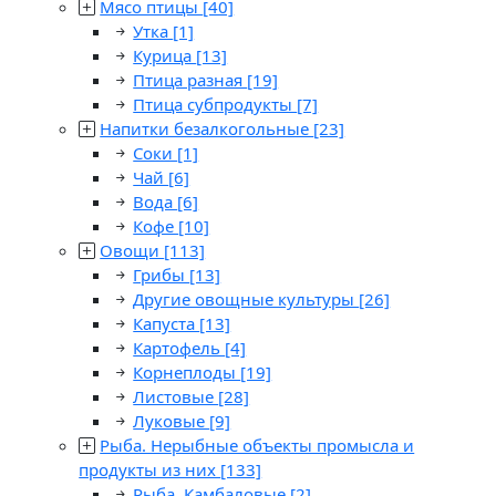
Мясо птицы
[40]
Утка
[1]
Курица
[13]
Птица разная
[19]
Птица субпродукты
[7]
Напитки безалкогольные
[23]
Соки
[1]
Чай
[6]
Вода
[6]
Кофе
[10]
Овощи
[113]
Грибы
[13]
Другие овощные культуры
[26]
Капуста
[13]
Картофель
[4]
Корнеплоды
[19]
Листовые
[28]
Луковые
[9]
Рыба. Нерыбные объекты промысла и
продукты из них
[133]
Рыба. Камбаловые
[2]