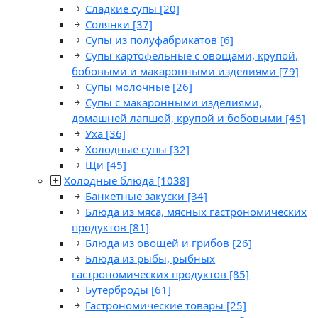
Сладкие супы
[20]
Солянки
[37]
Супы из полуфабрикатов
[6]
Супы картофельные с овощами, крупой,
бобовыми и макаронными изделиями
[79]
Супы молочные
[26]
Супы с макаронными изделиями,
домашней лапшой, крупой и бобовыми
[45]
Уха
[36]
Холодные супы
[32]
Щи
[45]
Холодные блюда
[1038]
Банкетные закуски
[34]
Блюда из мяса, мясных гастрономических
продуктов
[81]
Блюда из овощей и грибов
[26]
Блюда из рыбы, рыбных
гастрономических продуктов
[85]
Бутерброды
[61]
Гастрономические товары
[25]