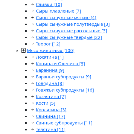
Сливки
[10]
Сыры плавленые
[7]
Сыры сычужные мягкие
[4]
Сыры сычужные полутвердые
[3]
Сыры сычужные рассольные
[3]
Сыры сычужные твердые
[22]
Творог
[12]
Мясо животных
[100]
Лосятина
[1]
Конина и Оленина
[3]
Баранина
[9]
Бараньи субпродукты
[9]
Говядина
[8]
Говяжьи субпродукты
[16]
Козлятина
[7]
Кости
[5]
Кролятина
[3]
Свинина
[17]
Свиные субпродукты
[11]
Телятина
[11]