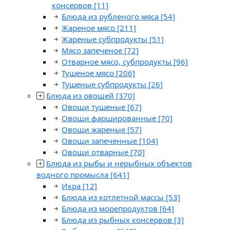
консервов
[11]
Блюда из рубленого мяса
[54]
Жареное мясо
[211]
Жареные субпродукты
[51]
Мясо запеченое
[72]
Отварное мясо, субпродукты
[96]
Тушеное мясо
[206]
Тушеные субпродукты
[26]
Блюда из овощей
[370]
Овощи тушеные
[67]
Овощи фаршированные
[70]
Овощи жареные
[57]
Овощи запеченные
[104]
Овощи отварные
[70]
Блюда из рыбы и нерыбных объектов
водного промысла
[641]
Икра
[12]
Блюда из котлетной массы
[53]
Блюда из морепродуктов
[64]
Блюда из рыбных консервов
[3]