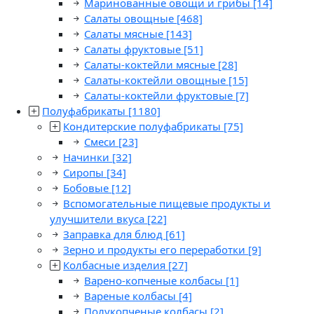
Маринованные овощи и грибы
[14]
Салаты овощные
[468]
Салаты мясные
[143]
Салаты фруктовые
[51]
Салаты-коктейли мясные
[28]
Салаты-коктейли овощные
[15]
Салаты-коктейли фруктовые
[7]
Полуфабрикаты
[1180]
Кондитерские полуфабрикаты
[75]
Смеси
[23]
Начинки
[32]
Сиропы
[34]
Бобовые
[12]
Вспомогательные пищевые продукты и
улучшители вкуса
[22]
Заправка для блюд
[61]
Зерно и продукты его переработки
[9]
Колбасные изделия
[27]
Варено-копченые колбасы
[1]
Вареные колбасы
[4]
Полукопченые колбасы
[2]