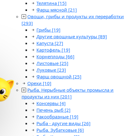
Телятина
[15]
Фарш мясной
[21]
Овощи, грибы и продукты их переработки
[293]
Грибы
[19]
Другие овощные культуры
[89]
Капуста
[27]
Картофель
[19]
Корнеплоды
[66]
Листовые
[25]
Луковые
[23]
Фарш овощной
[25]
Орехи
[10]
Рыба. Нерыбные объекты промысла и
продукты из них
[201]
Консервы
[4]
Печень рыб
[2]
Ракообразные
[19]
Рыба - другие виды
[26]
Рыба. Зубатковые
[6]