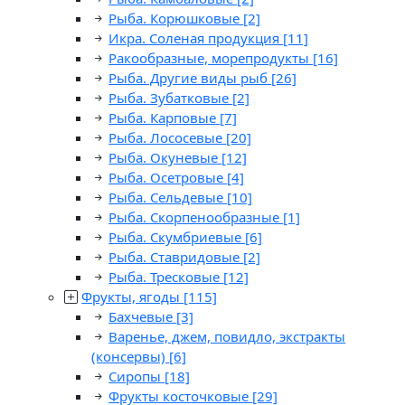
Рыба. Корюшковые
[2]
Икра. Соленая продукция
[11]
Ракообразные, морепродукты
[16]
Рыба. Другие виды рыб
[26]
Рыба. Зубатковые
[2]
Рыба. Карповые
[7]
Рыба. Лососевые
[20]
Рыба. Окуневые
[12]
Рыба. Осетровые
[4]
Рыба. Сельдевые
[10]
Рыба. Скорпенообразные
[1]
Рыба. Скумбриевые
[6]
Рыба. Ставридовые
[2]
Рыба. Тресковые
[12]
Фрукты, ягоды
[115]
Бахчевые
[3]
Варенье, джем, повидло, экстракты
(консервы)
[6]
Сиропы
[18]
Фрукты косточковые
[29]