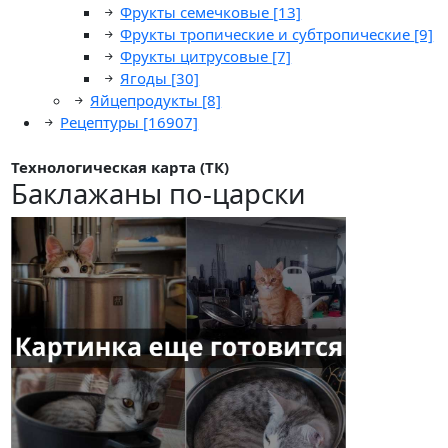
Фрукты семечковые
[13]
Фрукты тропические и субтропические
[9]
Фрукты цитрусовые
[7]
Ягоды
[30]
Яйцепродукты
[8]
Рецептуры
[16907]
Технологическая карта (ТК)
Баклажаны по-царски