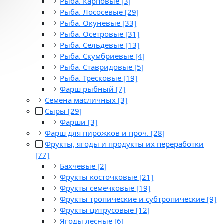
Рыба. Карповые
[3]
Рыба. Лососевые
[29]
Рыба. Окуневые
[33]
Рыба. Осетровые
[31]
Рыба. Сельдевые
[13]
Рыба. Скумбриевые
[4]
Рыба. Ставридовые
[5]
Рыба. Тресковые
[19]
Фарш рыбный
[7]
Семена масличных
[3]
Сыры
[29]
Фарши
[3]
Фарш для пирожков и проч.
[28]
Фрукты, ягоды и продукты их переработки
[77]
Бахчевые
[2]
Фрукты косточковые
[21]
Фрукты семечковые
[19]
Фрукты тропические и субтропические
[9]
Фрукты цитрусовые
[12]
Ягоды лесные
[6]