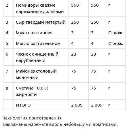
2
Помидоры свежие
560
560
г
нарезанные дольками
3
Сыр твердый натертый
250
250
г
4
Мука пшеничная
3
3
Ст.лож.
5
Масло растительное
4
4
Ст.лож.
6
Чеснок очищенный
23
23
г
нарубленный
7
Майонез столовый
75
75
г
молочный
8
Сметана 10,0 %
75
75
г
жирности
ИТОГО
2 009
2 009
г
Технология приготовления
Баклажаны нарежьте вдоль небольшими ломтиками,