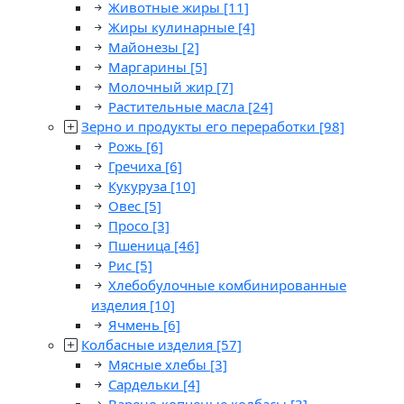
Животные жиры
[11]
Жиры кулинарные
[4]
Майонезы
[2]
Маргарины
[5]
Молочный жир
[7]
Растительные масла
[24]
Зерно и продукты его переработки
[98]
Рожь
[6]
Гречиха
[6]
Кукуруза
[10]
Овес
[5]
Просо
[3]
Пшеница
[46]
Рис
[5]
Хлебобулочные комбинированные
изделия
[10]
Ячмень
[6]
Колбасные изделия
[57]
Мясные хлебы
[3]
Сардельки
[4]