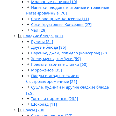
Молочные напитки
[10]
Напитки плодовые, ягодные и травяные
негазированные
[70]
Соки овощные. Консервы
[11]
Соки фруктовые. Консервы
[27]
Чай
[28]
Сладкие блюда
[681]
Рулеты
[24]
Другие блюда
[85]
Варенье, джем, повидло (консервы)
[79]
Желе, муссы, самбуки
[59]
Кремы и взбитые сливки
[60]
Мороженое
[35]
Плоды и ягоды свежие и
быстрозамороженные
[21]
Суфле, пудинги и другие сладкие блюда
[75]
Торты и пирожные
[232]
Шоколад
[11]
Соусы
[206]
Соусы остальные
[27]