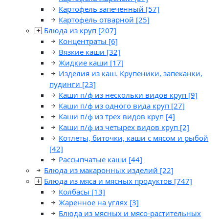
Картофель запеченный
[57]
Картофель отварной
[25]
Блюда из круп
[207]
Концентраты
[6]
Вязкие каши
[32]
Жидкие каши
[17]
Изделия из каш. Крупеники, запеканки,
пудинги
[23]
Каши п/ф из нескольки видов круп
[9]
Каши п/ф из одного вида круп
[27]
Каши п/ф из трех видов круп
[4]
Каши п/ф из четырех видов круп
[2]
Котлеты, биточки, каши с мясом и рыбой
[42]
Рассыпчатые каши
[44]
Блюда из макаронных изделий
[22]
Блюда из мяса и мясных продуктов
[747]
Колбасы
[13]
Жаренное на углях
[3]
Блюда из мясных и мясо-растительных