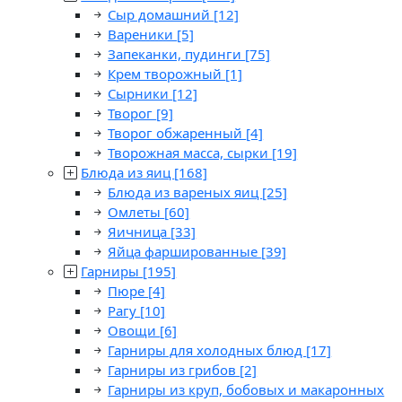
Сыр домашний
[12]
Вареники
[5]
Запеканки, пудинги
[75]
Крем творожный
[1]
Сырники
[12]
Творог
[9]
Творог обжаренный
[4]
Творожная масса, сырки
[19]
Блюда из яиц
[168]
Блюда из вареных яиц
[25]
Омлеты
[60]
Яичница
[33]
Яйца фаршированные
[39]
Гарниры
[195]
Пюре
[4]
Рагу
[10]
Овощи
[6]
Гарниры для холодных блюд
[17]
Гарниры из грибов
[2]
Гарниры из круп, бобовых и макаронных