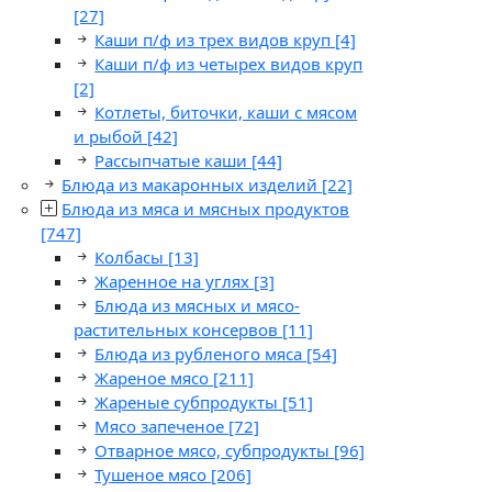
[27]
Каши п/ф из трех видов круп
[4]
Каши п/ф из четырех видов круп
[2]
Котлеты, биточки, каши с мясом
и рыбой
[42]
Рассыпчатые каши
[44]
Блюда из макаронных изделий
[22]
Блюда из мяса и мясных продуктов
[747]
Колбасы
[13]
Жаренное на углях
[3]
Блюда из мясных и мясо-
растительных консервов
[11]
Блюда из рубленого мяса
[54]
Жареное мясо
[211]
Жареные субпродукты
[51]
Мясо запеченое
[72]
Отварное мясо, субпродукты
[96]
Тушеное мясо
[206]