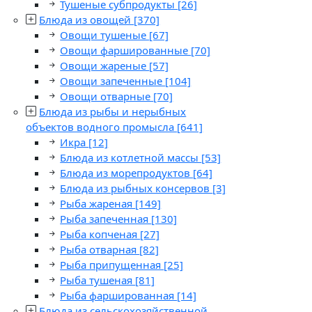
Тушеные субпродукты
[26]
Блюда из овощей
[370]
Овощи тушеные
[67]
Овощи фаршированные
[70]
Овощи жареные
[57]
Овощи запеченные
[104]
Овощи отварные
[70]
Блюда из рыбы и нерыбных
объектов водного промысла
[641]
Икра
[12]
Блюда из котлетной массы
[53]
Блюда из морепродуктов
[64]
Блюда из рыбных консервов
[3]
Рыба жареная
[149]
Рыба запеченная
[130]
Рыба копченая
[27]
Рыба отварная
[82]
Рыба припущенная
[25]
Рыба тушеная
[81]
Рыба фаршированная
[14]
Блюда из сельскохозяйственной