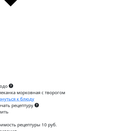
юдо
пеканка морковная с творогом
рнуться к блюду
ачать рецептуру
пить
оимость рецептуры 10 руб.
вигация