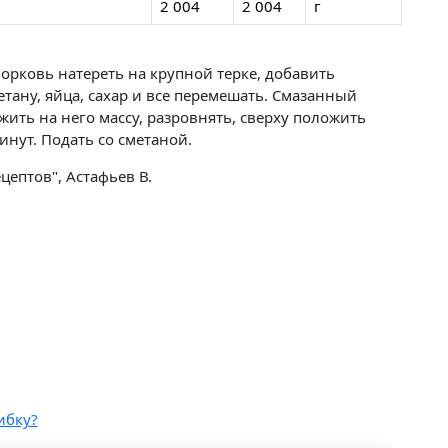
2 004
2 004
г
рковь натереть на крупной терке, добавить
тану, яйца, сахар и все перемешать. Смазанный
ить на него массу, разровнять, сверху положить
инут. Подать со сметаной.
ептов", Астафьев В.
ибку?