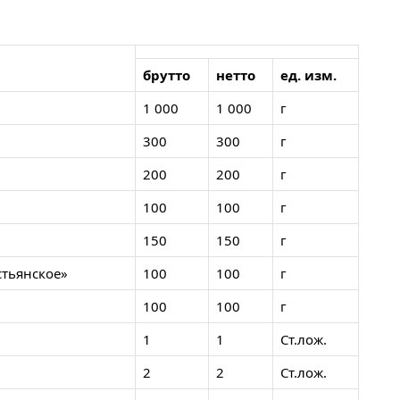
брутто
нетто
ед. изм.
1 000
1 000
г
300
300
г
200
200
г
100
100
г
150
150
г
стьянское»
100
100
г
100
100
г
1
1
Ст.лож.
2
2
Ст.лож.