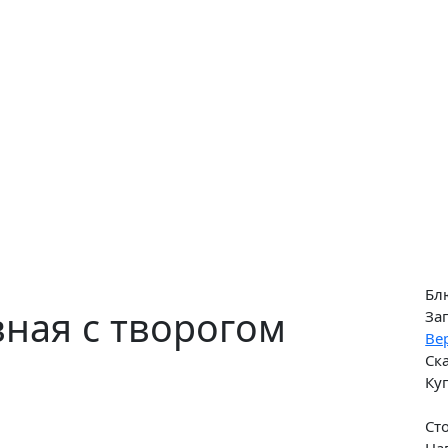
Бл
ная с творогом
За
Ве
Ск
Ку
Ст
На