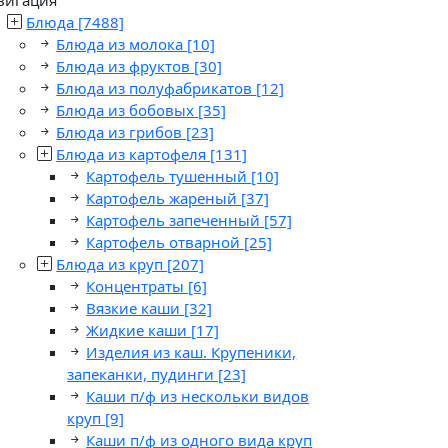
Блюда
[7488]
Блюда из молока
[10]
Блюда из фруктов
[30]
Блюда из полуфабрикатов
[12]
Блюда из бобовых
[35]
Блюда из грибов
[23]
Блюда из картофеля
[131]
Картофель тушенный
[10]
Картофель жареный
[37]
Картофель запеченный
[57]
Картофель отварной
[25]
Блюда из круп
[207]
Концентраты
[6]
Вязкие каши
[32]
Жидкие каши
[17]
Изделия из каш. Крупеники,
запеканки, пудинги
[23]
Каши п/ф из нескольки видов
круп
[9]
Каши п/ф из одного вида круп