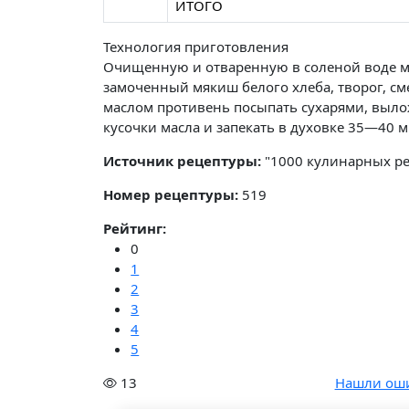
ИТОГО
Технология приготовления
Очищенную и отваренную в соленой воде мо
замоченный мякиш белого хлеба, творог, сме
маслом противень посыпать сухарями, вылож
кусочки масла и запекать в духовке 35—40 м
Источник рецептуры:
"1000 кулинарных рец
Номер рецептуры:
519
Рейтинг:
0
1
2
3
4
5
13
Нашли ош