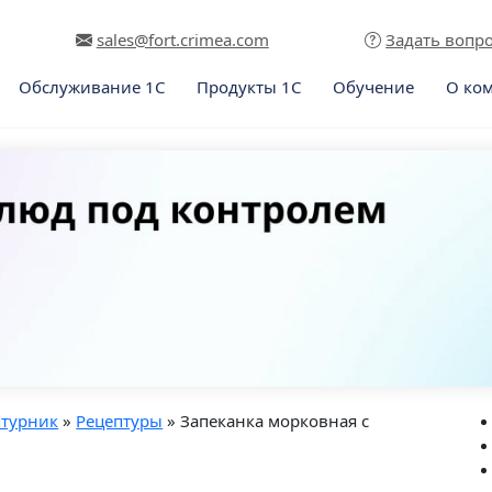
sales@fort.crimea.com
Задать вопр
Обслуживание 1С
Продукты 1С
Обучение
О ко
птурник
»
Рецептуры
» Запеканка морковная с