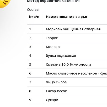
Метод обработки:
Запекание
Состав
№ з/п
Наименование сырья
1
Морковь очищенная отварная
2
Творог
3
Молоко
4
булка подсохшая
5
Сметана 10,0 % жирности
6
Масло сливочное несоленое «Кре
7
Яйцо сырое
8
Сахар-песок
9
Сухари