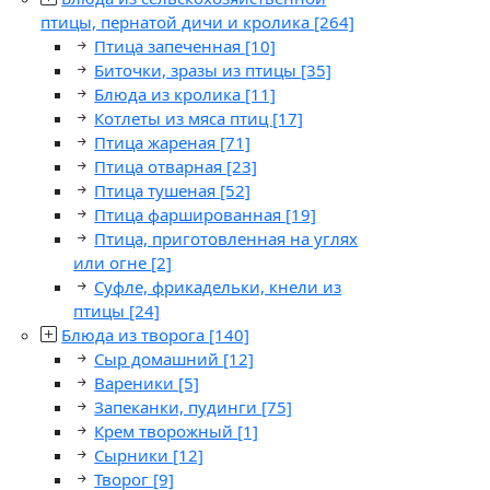
птицы, пернатой дичи и кролика
[264]
Птица запеченная
[10]
Биточки, зразы из птицы
[35]
Блюда из кролика
[11]
Котлеты из мяса птиц
[17]
Птица жареная
[71]
Птица отварная
[23]
Птица тушеная
[52]
Птица фаршированная
[19]
Птица, приготовленная на углях
или огне
[2]
Суфле, фрикадельки, кнели из
птицы
[24]
Блюда из творога
[140]
Сыр домашний
[12]
Вареники
[5]
Запеканки, пудинги
[75]
Крем творожный
[1]
Сырники
[12]
Творог
[9]