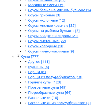
Масляные смеси
[35]
Соусы белые на мясном бульоне
[14]
Соусы грибные
[3]
Соусы молочные
[12]
Соусы мясные красные
[32]
Соусы на рыбном бульоне
[8]
Соусы сладкие и сиропы
[21]
Соусы сметанные
[22]
Соусы холодные
[18]
Соусы яично-масляные
[9]
Супы
[777]
Другое
[111]
Бульоны
[6]
Борщи
[61]
Борщи из полуфабрикатов
[10]
Горячие супы
[123]
Прозрачные супы
[49]
Пюреобразные супы
[64]
Рассольники
[16]
Рассольники из полуфабрикатов
[4]