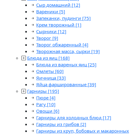
Сыр домашний
[12]
Вареники
[5]
Запеканки, пудинги
[75]
Крем творожный
[1]
Сырники
[12]
Творог
[9]
Творог обжаренный
[4]
Творожная масса, сырки
[19]
Блюда из яиц
[168]
Блюда из вареных яиц
[25]
Омлеты
[60]
Яичница
[33]
Яйца фаршированные
[39]
Гарниры
[195]
Пюре
[4]
Рагу
[10]
Овощи
[6]
Гарниры для холодных блюд
[17]
Гарниры из грибов
[2]
Гарниры из круп, бобовых и макаронных