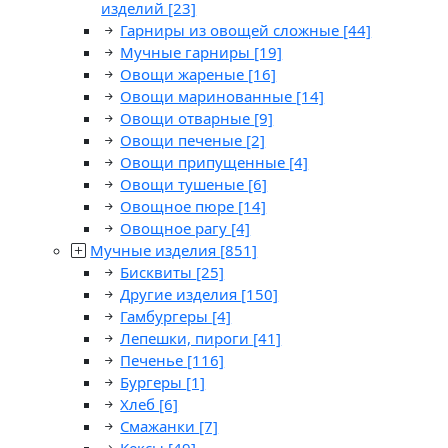
изделий
[23]
Гарниры из овощей сложные
[44]
Мучные гарниры
[19]
Овощи жареные
[16]
Овощи маринованные
[14]
Овощи отварные
[9]
Овощи печеные
[2]
Овощи припущенные
[4]
Овощи тушеные
[6]
Овощное пюре
[14]
Овощное рагу
[4]
Мучные изделия
[851]
Бисквиты
[25]
Другие изделия
[150]
Гамбургеры
[4]
Лепешки, пироги
[41]
Печенье
[116]
Бургеры
[1]
Хлеб
[6]
Смажанки
[7]