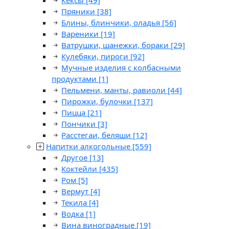
Кексы
[49]
Пряники
[38]
Блины, блинчики, оладья
[56]
Вареники
[19]
Ватрушки, шанежки, бораки
[29]
Кулебяки, пироги
[92]
Мучные изделия с колбасными
продуктами
[1]
Пельмени, манты, равиоли
[44]
Пирожки, булочки
[137]
Пицца
[21]
Пончики
[3]
Расстегаи, беляши
[12]
Напитки алкогольные
[559]
Другое
[13]
Коктейли
[435]
Ром
[5]
Вермут
[4]
Текила
[4]
Водка
[1]
Вина виноградные
[19]