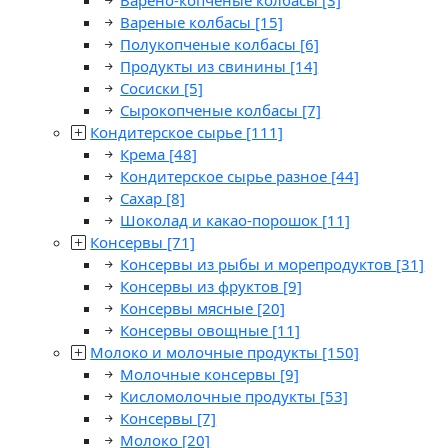
Варено-копченые колбасы
[3]
Вареные колбасы
[15]
Полукопченые колбасы
[6]
Продукты из свинины
[14]
Сосиски
[5]
Сырокопченые колбасы
[7]
Кондитерское сырье
[111]
Крема
[48]
Кондитерское сырье разное
[44]
Сахар
[8]
Шоколад и какао-порошок
[11]
Консервы
[71]
Консервы из рыбы и морепродуктов
[31]
Консервы из фруктов
[9]
Консервы мясные
[20]
Консервы овощные
[11]
Молоко и молочные продукты
[150]
Молочные консервы
[9]
Кисломолочные продукты
[53]
Консервы
[7]
Молоко
[20]