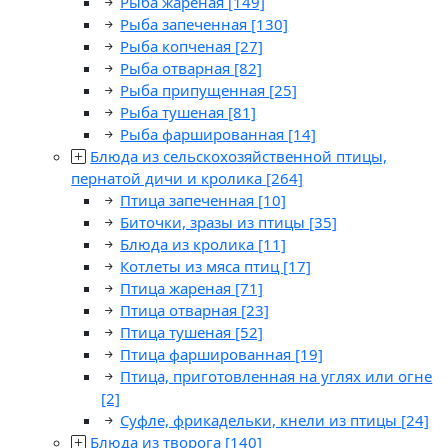
Рыба жареная
[149]
Рыба запеченная
[130]
Рыба копченая
[27]
Рыба отварная
[82]
Рыба припущенная
[25]
Рыба тушеная
[81]
Рыба фаршированная
[14]
Блюда из сельскохозяйственной птицы,
пернатой дичи и кролика
[264]
Птица запеченная
[10]
Биточки, зразы из птицы
[35]
Блюда из кролика
[11]
Котлеты из мяса птиц
[17]
Птица жареная
[71]
Птица отварная
[23]
Птица тушеная
[52]
Птица фаршированная
[19]
Птица, приготовленная на углях или огне
[2]
Суфле, фрикадельки, кнели из птицы
[24]
Блюда из творога
[140]