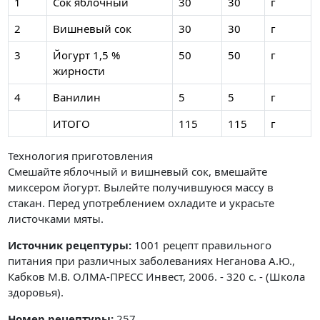
1
Сок яблочный
30
30
г
2
Вишневый сок
30
30
г
3
Йогурт 1,5 %
50
50
г
жирности
4
Ванилин
5
5
г
ИТОГО
115
115
г
Технология приготовления
Смешайте яблочный и вишневый сок, вмешайте
миксером йогурт. Вылейте получившуюся массу в
стакан. Перед употреблением охладите и украсьте
листочками мяты.
Источник рецептуры:
1001 рецепт правильного
питания при различных заболеваниях Неганова А.Ю.,
Кабков М.В. ОЛМА-ПРЕСС Инвест, 2006. - 320 с. - (Школа
здоровья).
Номер рецептуры:
257