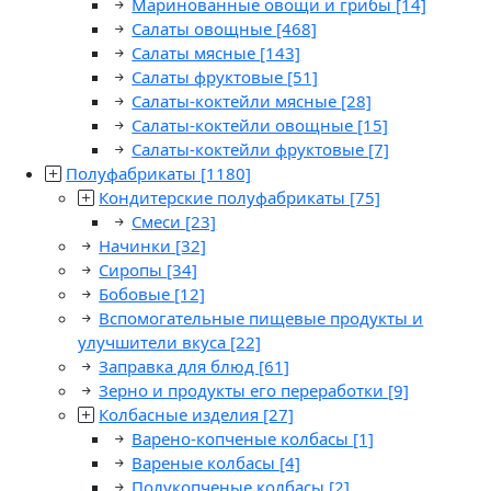
Маринованные овощи и грибы
[14]
Салаты овощные
[468]
Салаты мясные
[143]
Салаты фруктовые
[51]
Салаты-коктейли мясные
[28]
Салаты-коктейли овощные
[15]
Салаты-коктейли фруктовые
[7]
Полуфабрикаты
[1180]
Кондитерские полуфабрикаты
[75]
Смеси
[23]
Начинки
[32]
Сиропы
[34]
Бобовые
[12]
Вспомогательные пищевые продукты и
улучшители вкуса
[22]
Заправка для блюд
[61]
Зерно и продукты его переработки
[9]
Колбасные изделия
[27]
Варено-копченые колбасы
[1]
Вареные колбасы
[4]
Полукопченые колбасы
[2]