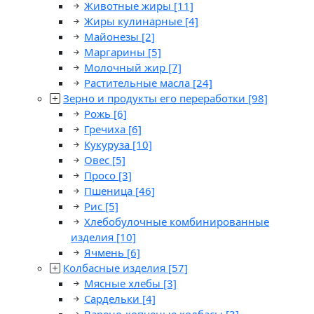
Животные жиры
[11]
Жиры кулинарные
[4]
Майонезы
[2]
Маргарины
[5]
Молочный жир
[7]
Растительные масла
[24]
Зерно и продукты его переработки
[98]
Рожь
[6]
Гречиха
[6]
Кукуруза
[10]
Овес
[5]
Просо
[3]
Пшеница
[46]
Рис
[5]
Хлебобулочные комбинированные
изделия
[10]
Ячмень
[6]
Колбасные изделия
[57]
Мясные хлебы
[3]
Сардельки
[4]