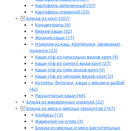
Картофель запеченный
[57]
Картофель отварной
[25]
Блюда из круп
[207]
Концентраты
[6]
Вязкие каши
[32]
Жидкие каши
[17]
Изделия из каш. Крупеники, запеканки,
пудинги
[23]
Каши п/ф из нескольки видов круп
[9]
Каши п/ф из одного вида круп
[27]
Каши п/ф из трех видов круп
[4]
Каши п/ф из четырех видов круп
[2]
Котлеты, биточки, каши с мясом и рыбой
[42]
Рассыпчатые каши
[44]
Блюда из макаронных изделий
[22]
Блюда из мяса и мясных продуктов
[747]
Колбасы
[13]
Жаренное на углях
[3]
Блюда из мясных и мясо-растительных