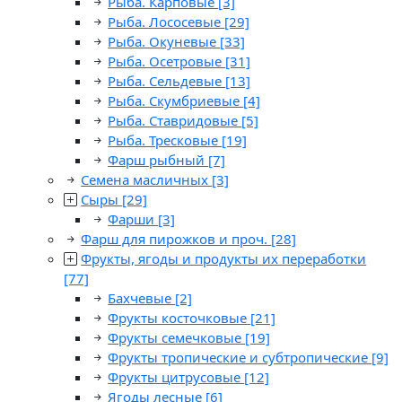
Рыба. Карповые
[3]
Рыба. Лососевые
[29]
Рыба. Окуневые
[33]
Рыба. Осетровые
[31]
Рыба. Сельдевые
[13]
Рыба. Скумбриевые
[4]
Рыба. Ставридовые
[5]
Рыба. Тресковые
[19]
Фарш рыбный
[7]
Семена масличных
[3]
Сыры
[29]
Фарши
[3]
Фарш для пирожков и проч.
[28]
Фрукты, ягоды и продукты их переработки
[77]
Бахчевые
[2]
Фрукты косточковые
[21]
Фрукты семечковые
[19]
Фрукты тропические и субтропические
[9]
Фрукты цитрусовые
[12]
Ягоды лесные
[6]