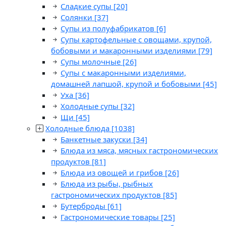
Сладкие супы
[20]
Солянки
[37]
Супы из полуфабрикатов
[6]
Супы картофельные с овощами, крупой,
бобовыми и макаронными изделиями
[79]
Супы молочные
[26]
Супы с макаронными изделиями,
домашней лапшой, крупой и бобовыми
[45]
Уха
[36]
Холодные супы
[32]
Щи
[45]
Холодные блюда
[1038]
Банкетные закуски
[34]
Блюда из мяса, мясных гастрономических
продуктов
[81]
Блюда из овощей и грибов
[26]
Блюда из рыбы, рыбных
гастрономических продуктов
[85]
Бутерброды
[61]
Гастрономические товары
[25]