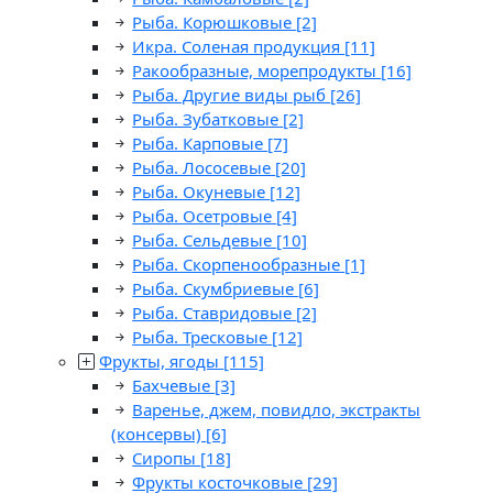
Рыба. Корюшковые
[2]
Икра. Соленая продукция
[11]
Ракообразные, морепродукты
[16]
Рыба. Другие виды рыб
[26]
Рыба. Зубатковые
[2]
Рыба. Карповые
[7]
Рыба. Лососевые
[20]
Рыба. Окуневые
[12]
Рыба. Осетровые
[4]
Рыба. Сельдевые
[10]
Рыба. Скорпенообразные
[1]
Рыба. Скумбриевые
[6]
Рыба. Ставридовые
[2]
Рыба. Тресковые
[12]
Фрукты, ягоды
[115]
Бахчевые
[3]
Варенье, джем, повидло, экстракты
(консервы)
[6]
Сиропы
[18]
Фрукты косточковые
[29]