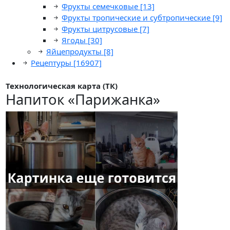
Фрукты семечковые
[13]
Фрукты тропические и субтропические
[9]
Фрукты цитрусовые
[7]
Ягоды
[30]
Яйцепродукты
[8]
Рецептуры
[16907]
Технологическая карта (ТК)
Напиток «Парижанка»