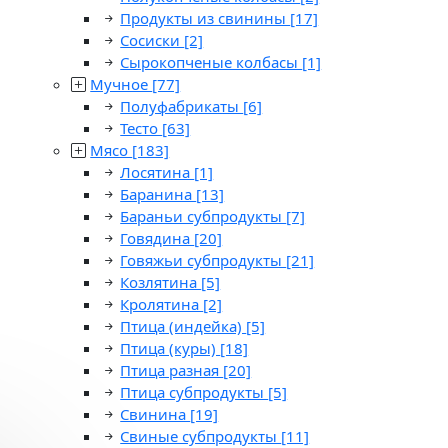
Продукты из свинины
[17]
Сосиски
[2]
Сырокопченые колбасы
[1]
Мучное
[77]
Полуфабрикаты
[6]
Тесто
[63]
Мясо
[183]
Лосятина
[1]
Баранина
[13]
Бараньи субпродукты
[7]
Говядина
[20]
Говяжьи субпродукты
[21]
Козлятина
[5]
Кролятина
[2]
Птица (индейка)
[5]
Птица (куры)
[18]
Птица разная
[20]
Птица субпродукты
[5]
Свинина
[19]
Свиные субпродукты
[11]