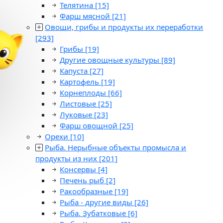
Телятина
[15]
Фарш мясной
[21]
Овощи, грибы и продукты их переработки
[293]
Грибы
[19]
Другие овощные культуры
[89]
Капуста
[27]
Картофель
[19]
Корнеплоды
[66]
Листовые
[25]
Луковые
[23]
Фарш овощной
[25]
Орехи
[10]
Рыба. Нерыбные объекты промысла и
продукты из них
[201]
Консервы
[4]
Печень рыб
[2]
Ракообразные
[19]
Рыба - другие виды
[26]
Рыба. Зубатковые
[6]