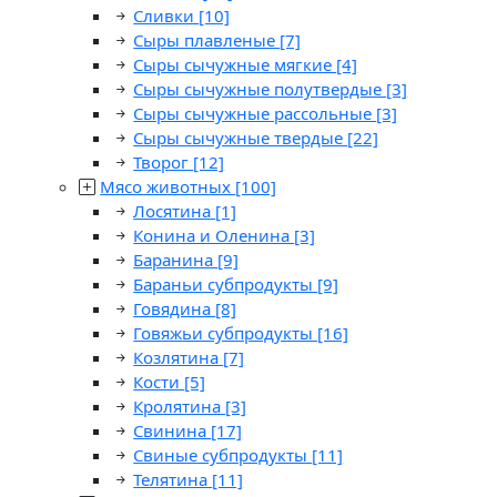
Сливки
[10]
Сыры плавленые
[7]
Сыры сычужные мягкие
[4]
Сыры сычужные полутвердые
[3]
Сыры сычужные рассольные
[3]
Сыры сычужные твердые
[22]
Творог
[12]
Мясо животных
[100]
Лосятина
[1]
Конина и Оленина
[3]
Баранина
[9]
Бараньи субпродукты
[9]
Говядина
[8]
Говяжьи субпродукты
[16]
Козлятина
[7]
Кости
[5]
Кролятина
[3]
Свинина
[17]
Свиные субпродукты
[11]
Телятина
[11]