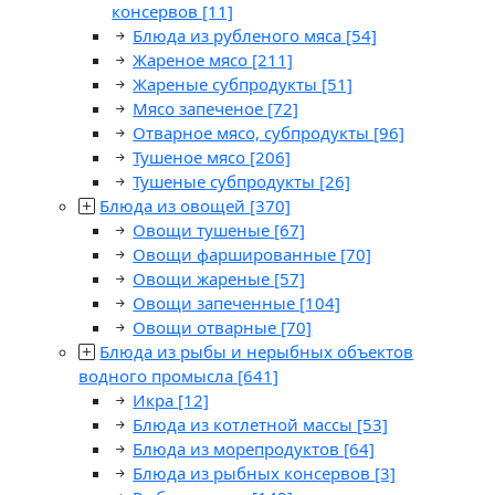
консервов
[11]
Блюда из рубленого мяса
[54]
Жареное мясо
[211]
Жареные субпродукты
[51]
Мясо запеченое
[72]
Отварное мясо, субпродукты
[96]
Тушеное мясо
[206]
Тушеные субпродукты
[26]
Блюда из овощей
[370]
Овощи тушеные
[67]
Овощи фаршированные
[70]
Овощи жареные
[57]
Овощи запеченные
[104]
Овощи отварные
[70]
Блюда из рыбы и нерыбных объектов
водного промысла
[641]
Икра
[12]
Блюда из котлетной массы
[53]
Блюда из морепродуктов
[64]
Блюда из рыбных консервов
[3]