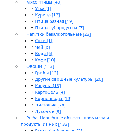
Мясо птицы
[40]
Утка
[1]
Курица
[13]
Птица разная
[19]
Птица субпродукты
[7]
Напитки безалкогольные
[23]
Соки
[1]
Чай
[6]
Вода
[6]
Кофе
[10]
Овощи
[113]
Грибы
[13]
Другие овощные культуры
[26]
Капуста
[13]
Картофель
[4]
Корнеплоды
[19]
Листовые
[28]
Луковые
[9]
Рыба. Нерыбные объекты промысла и
продукты из них
[133]
Рыба. Камбаловые
[2]