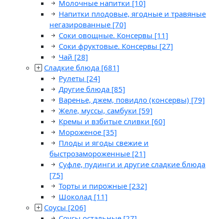
Молочные напитки
[10]
Напитки плодовые, ягодные и травяные
негазированные
[70]
Соки овощные. Консервы
[11]
Соки фруктовые. Консервы
[27]
Чай
[28]
Сладкие блюда
[681]
Рулеты
[24]
Другие блюда
[85]
Варенье, джем, повидло (консервы)
[79]
Желе, муссы, самбуки
[59]
Кремы и взбитые сливки
[60]
Мороженое
[35]
Плоды и ягоды свежие и
быстрозамороженные
[21]
Суфле, пудинги и другие сладкие блюда
[75]
Торты и пирожные
[232]
Шоколад
[11]
Соусы
[206]
Соусы остальные
[27]