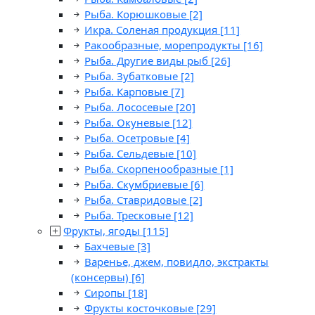
Рыба. Корюшковые
[2]
Икра. Соленая продукция
[11]
Ракообразные, морепродукты
[16]
Рыба. Другие виды рыб
[26]
Рыба. Зубатковые
[2]
Рыба. Карповые
[7]
Рыба. Лососевые
[20]
Рыба. Окуневые
[12]
Рыба. Осетровые
[4]
Рыба. Сельдевые
[10]
Рыба. Скорпенообразные
[1]
Рыба. Скумбриевые
[6]
Рыба. Ставридовые
[2]
Рыба. Тресковые
[12]
Фрукты, ягоды
[115]
Бахчевые
[3]
Варенье, джем, повидло, экстракты
(консервы)
[6]
Сиропы
[18]
Фрукты косточковые
[29]