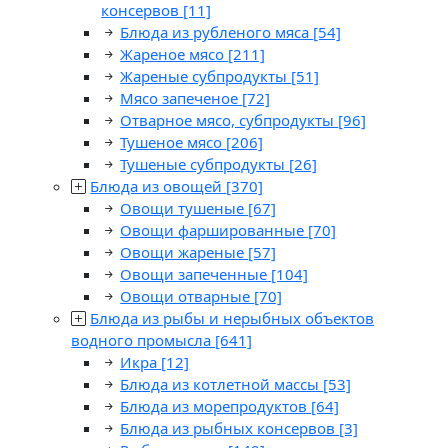
консервов
[11]
Блюда из рубленого мяса
[54]
Жареное мясо
[211]
Жареные субпродукты
[51]
Мясо запеченое
[72]
Отварное мясо, субпродукты
[96]
Тушеное мясо
[206]
Тушеные субпродукты
[26]
Блюда из овощей
[370]
Овощи тушеные
[67]
Овощи фаршированные
[70]
Овощи жареные
[57]
Овощи запеченные
[104]
Овощи отварные
[70]
Блюда из рыбы и нерыбных объектов
водного промысла
[641]
Икра
[12]
Блюда из котлетной массы
[53]
Блюда из морепродуктов
[64]
Блюда из рыбных консервов
[3]