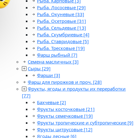
Рыба. Карповые
[3]
Рыба. Лососевые
[29]
Рыба. Окуневые
[33]
Рыба. Осетровые
[31]
Рыба. Сельдевые
[13]
Рыба. Скумбриевые
[4]
Рыба. Ставридовые
[5]
Рыба. Тресковые
[19]
Фарш рыбный
[7]
Семена масличных
[3]
Сыры
[29]
Фарши
[3]
Фарш для пирожков и проч.
[28]
Фрукты, ягоды и продукты их переработки
[77]
Бахчевые
[2]
Фрукты косточковые
[21]
Фрукты семечковые
[19]
Фрукты тропические и субтропические
[9]
Фрукты цитрусовые
[12]
Ягоды лесные
[6]