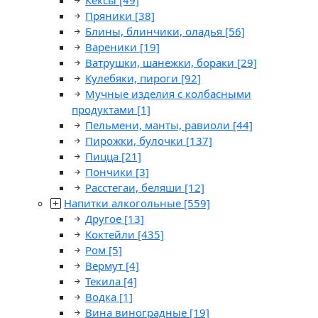
Кексы
[49]
Пряники
[38]
Блины, блинчики, оладья
[56]
Вареники
[19]
Ватрушки, шанежки, бораки
[29]
Кулебяки, пироги
[92]
Мучные изделия с колбасными
продуктами
[1]
Пельмени, манты, равиоли
[44]
Пирожки, булочки
[137]
Пицца
[21]
Пончики
[3]
Расстегаи, беляши
[12]
Напитки алкогольные
[559]
Другое
[13]
Коктейли
[435]
Ром
[5]
Вермут
[4]
Текила
[4]
Водка
[1]
Вина виноградные
[19]