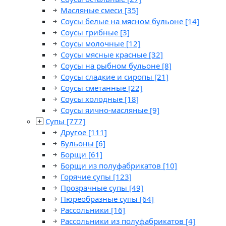
Масляные смеси
[35]
Соусы белые на мясном бульоне
[14]
Соусы грибные
[3]
Соусы молочные
[12]
Соусы мясные красные
[32]
Соусы на рыбном бульоне
[8]
Соусы сладкие и сиропы
[21]
Соусы сметанные
[22]
Соусы холодные
[18]
Соусы яично-масляные
[9]
Супы
[777]
Другое
[111]
Бульоны
[6]
Борщи
[61]
Борщи из полуфабрикатов
[10]
Горячие супы
[123]
Прозрачные супы
[49]
Пюреобразные супы
[64]
Рассольники
[16]
Рассольники из полуфабрикатов
[4]