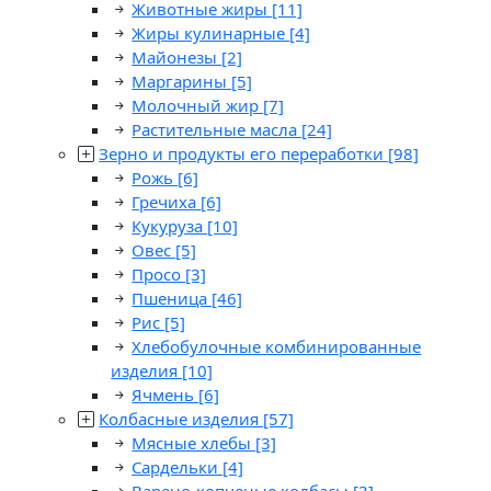
Животные жиры
[11]
Жиры кулинарные
[4]
Майонезы
[2]
Маргарины
[5]
Молочный жир
[7]
Растительные масла
[24]
Зерно и продукты его переработки
[98]
Рожь
[6]
Гречиха
[6]
Кукуруза
[10]
Овес
[5]
Просо
[3]
Пшеница
[46]
Рис
[5]
Хлебобулочные комбинированные
изделия
[10]
Ячмень
[6]
Колбасные изделия
[57]
Мясные хлебы
[3]
Сардельки
[4]