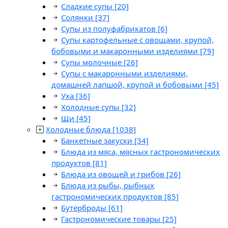
Сладкие супы
[20]
Солянки
[37]
Супы из полуфабрикатов
[6]
Супы картофельные с овощами, крупой,
бобовыми и макаронными изделиями
[79]
Супы молочные
[26]
Супы с макаронными изделиями,
домашней лапшой, крупой и бобовыми
[45]
Уха
[36]
Холодные супы
[32]
Щи
[45]
Холодные блюда
[1038]
Банкетные закуски
[34]
Блюда из мяса, мясных гастрономических
продуктов
[81]
Блюда из овощей и грибов
[26]
Блюда из рыбы, рыбных
гастрономических продуктов
[85]
Бутерброды
[61]
Гастрономические товары
[25]