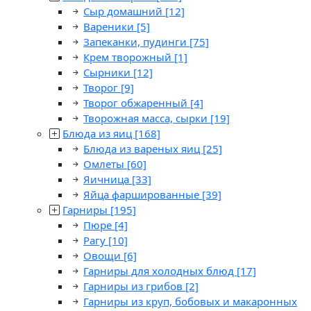
Сыр домашний
[12]
Вареники
[5]
Запеканки, пудинги
[75]
Крем творожный
[1]
Сырники
[12]
Творог
[9]
Творог обжаренный
[4]
Творожная масса, сырки
[19]
Блюда из яиц
[168]
Блюда из вареных яиц
[25]
Омлеты
[60]
Яичница
[33]
Яйца фаршированные
[39]
Гарниры
[195]
Пюре
[4]
Рагу
[10]
Овощи
[6]
Гарниры для холодных блюд
[17]
Гарниры из грибов
[2]
Гарниры из круп, бобовых и макаронных