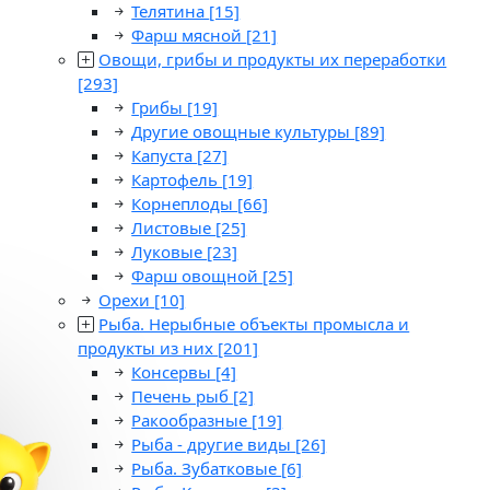
Телятина
[15]
Фарш мясной
[21]
Овощи, грибы и продукты их переработки
[293]
Грибы
[19]
Другие овощные культуры
[89]
Капуста
[27]
Картофель
[19]
Корнеплоды
[66]
Листовые
[25]
Луковые
[23]
Фарш овощной
[25]
Орехи
[10]
Рыба. Нерыбные объекты промысла и
продукты из них
[201]
Консервы
[4]
Печень рыб
[2]
Ракообразные
[19]
Рыба - другие виды
[26]
Рыба. Зубатковые
[6]