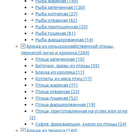
Рыба жареная
[149]
Рыба запеченная
[130]
Рыба копченая
[27]
Рыба отварная
[82]
Рыба припущенная
[25]
Рыба тушеная
[81]
Рыба фаршированная
[14]
Блюда из сельскохозяйственной птицы,
пернатой дичи и кролика
[264]
Птица запеченная
[10]
Биточки, зразы из птицы
[35]
Блюда из кролика
[11]
Котлеты из мяса птиц
[17]
Птица жареная
[71]
Птица отварная
[23]
Птица тушеная
[52]
Птица фаршированная
[19]
Птица, приготовленная на углях или огне
[2]
Суфле, фрикадельки, кнели из птицы
[24]
Блюда из творога
[140]