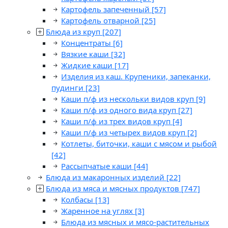
Картофель запеченный
[57]
Картофель отварной
[25]
Блюда из круп
[207]
Концентраты
[6]
Вязкие каши
[32]
Жидкие каши
[17]
Изделия из каш. Крупеники, запеканки,
пудинги
[23]
Каши п/ф из нескольки видов круп
[9]
Каши п/ф из одного вида круп
[27]
Каши п/ф из трех видов круп
[4]
Каши п/ф из четырех видов круп
[2]
Котлеты, биточки, каши с мясом и рыбой
[42]
Рассыпчатые каши
[44]
Блюда из макаронных изделий
[22]
Блюда из мяса и мясных продуктов
[747]
Колбасы
[13]
Жаренное на углях
[3]
Блюда из мясных и мясо-растительных