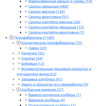
Маринованные овощи и грибы
[14]
Салаты овощные
[468]
Салаты мясные
[143]
Салаты фруктовые
[51]
Салаты-коктейли мясные
[28]
Салаты-коктейли овощные
[15]
Салаты-коктейли фруктовые
[7]
Полуфабрикаты
[1180]
Кондитерские полуфабрикаты
[75]
Смеси
[23]
Начинки
[32]
Сиропы
[34]
Бобовые
[12]
Вспомогательные пищевые продукты и
улучшители вкуса
[22]
Заправка для блюд
[61]
Зерно и продукты его переработки
[9]
Колбасные изделия
[27]
Варено-копченые колбасы
[1]
Вареные колбасы
[4]
Полукопченые колбасы
[2]