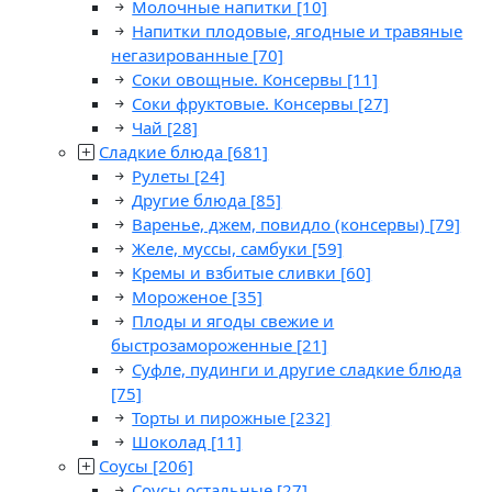
Молочные напитки
[10]
Напитки плодовые, ягодные и травяные
негазированные
[70]
Соки овощные. Консервы
[11]
Соки фруктовые. Консервы
[27]
Чай
[28]
Сладкие блюда
[681]
Рулеты
[24]
Другие блюда
[85]
Варенье, джем, повидло (консервы)
[79]
Желе, муссы, самбуки
[59]
Кремы и взбитые сливки
[60]
Мороженое
[35]
Плоды и ягоды свежие и
быстрозамороженные
[21]
Суфле, пудинги и другие сладкие блюда
[75]
Торты и пирожные
[232]
Шоколад
[11]
Соусы
[206]
Соусы остальные
[27]