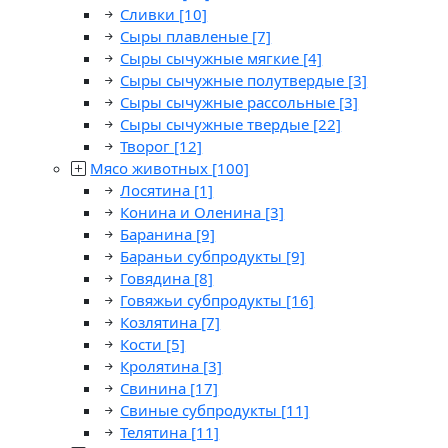
Сливки
[10]
Сыры плавленые
[7]
Сыры сычужные мягкие
[4]
Сыры сычужные полутвердые
[3]
Сыры сычужные рассольные
[3]
Сыры сычужные твердые
[22]
Творог
[12]
Мясо животных
[100]
Лосятина
[1]
Конина и Оленина
[3]
Баранина
[9]
Бараньи субпродукты
[9]
Говядина
[8]
Говяжьи субпродукты
[16]
Козлятина
[7]
Кости
[5]
Кролятина
[3]
Свинина
[17]
Свиные субпродукты
[11]
Телятина
[11]