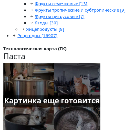
Фрукты семечковые
[13]
Фрукты тропические и субтропические
[9]
Фрукты цитрусовые
[7]
Ягоды
[30]
Яйцепродукты
[8]
Рецептуры
[16907]
Технологическая карта (ТК)
Паста