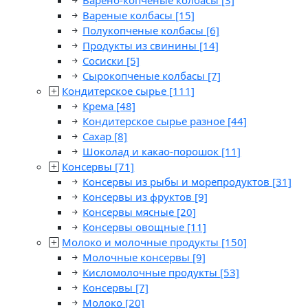
Варено-копченые колбасы
[3]
Вареные колбасы
[15]
Полукопченые колбасы
[6]
Продукты из свинины
[14]
Сосиски
[5]
Сырокопченые колбасы
[7]
Кондитерское сырье
[111]
Крема
[48]
Кондитерское сырье разное
[44]
Сахар
[8]
Шоколад и какао-порошок
[11]
Консервы
[71]
Консервы из рыбы и морепродуктов
[31]
Консервы из фруктов
[9]
Консервы мясные
[20]
Консервы овощные
[11]
Молоко и молочные продукты
[150]
Молочные консервы
[9]
Кисломолочные продукты
[53]
Консервы
[7]
Молоко
[20]