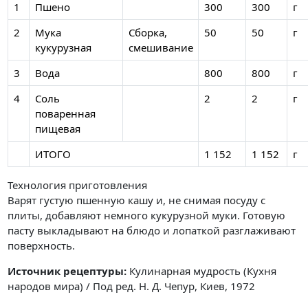
1
Пшено
300
300
г
2
Мука
Сборка,
50
50
г
кукурузная
смешивание
3
Вода
800
800
г
4
Соль
2
2
г
поваренная
пищевая
ИТОГО
1 152
1 152
г
Технология приготовления
Варят густую пшенную кашу и, не снимая посуду с
плиты, добавляют немного кукурузной муки. Готовую
пасту выкладывают на блюдо и лопаткой разглаживают
поверхность.
Источник рецептуры:
Кулинарная мудрость (Кухня
народов мира) / Под ред. Н. Д. Чепур, Киев, 1972