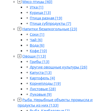
Мясо птицы
[40]
Утка
[1]
Курица
[13]
Птица разная
[19]
Птица субпродукты
[7]
Напитки безалкогольные
[23]
Соки
[1]
Чай
[6]
Вода
[6]
Кофе
[10]
Овощи
[113]
Грибы
[13]
Другие овощные культуры
[26]
Капуста
[13]
Картофель
[4]
Корнеплоды
[19]
Листовые
[28]
Луковые
[9]
Рыба. Нерыбные объекты промысла и
продукты из них
[133]
Рыба. Камбаловые
[2]