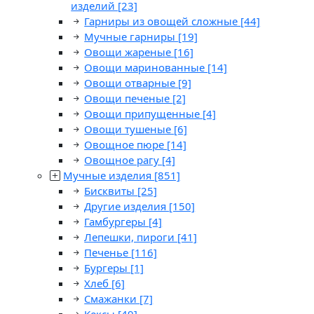
изделий
[23]
Гарниры из овощей сложные
[44]
Мучные гарниры
[19]
Овощи жареные
[16]
Овощи маринованные
[14]
Овощи отварные
[9]
Овощи печеные
[2]
Овощи припущенные
[4]
Овощи тушеные
[6]
Овощное пюре
[14]
Овощное рагу
[4]
Мучные изделия
[851]
Бисквиты
[25]
Другие изделия
[150]
Гамбургеры
[4]
Лепешки, пироги
[41]
Печенье
[116]
Бургеры
[1]
Хлеб
[6]
Смажанки
[7]