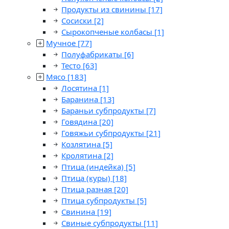
Продукты из свинины
[17]
Сосиски
[2]
Сырокопченые колбасы
[1]
Мучное
[77]
Полуфабрикаты
[6]
Тесто
[63]
Мясо
[183]
Лосятина
[1]
Баранина
[13]
Бараньи субпродукты
[7]
Говядина
[20]
Говяжьи субпродукты
[21]
Козлятина
[5]
Кролятина
[2]
Птица (индейка)
[5]
Птица (куры)
[18]
Птица разная
[20]
Птица субпродукты
[5]
Свинина
[19]
Свиные субпродукты
[11]