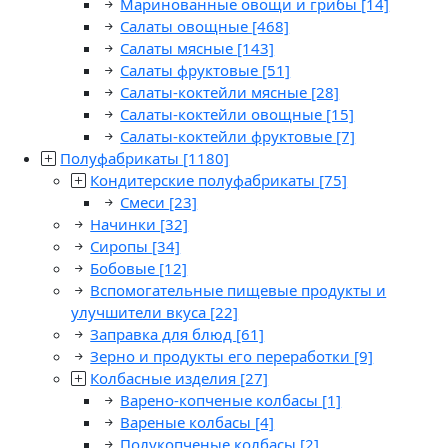
Маринованные овощи и грибы
[14]
Салаты овощные
[468]
Салаты мясные
[143]
Салаты фруктовые
[51]
Салаты-коктейли мясные
[28]
Салаты-коктейли овощные
[15]
Салаты-коктейли фруктовые
[7]
Полуфабрикаты
[1180]
Кондитерские полуфабрикаты
[75]
Смеси
[23]
Начинки
[32]
Сиропы
[34]
Бобовые
[12]
Вспомогательные пищевые продукты и
улучшители вкуса
[22]
Заправка для блюд
[61]
Зерно и продукты его переработки
[9]
Колбасные изделия
[27]
Варено-копченые колбасы
[1]
Вареные колбасы
[4]
Полукопченые колбасы
[2]