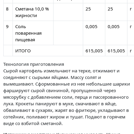
8
Сметана 10,0 %
25
25
г
жирности
9
Соль
0,005
0,005
г
поваренная
пищевая
ИТОГО
615,005
615,005
г
Технология приготовления
Сырой картофель измельчают на терке, отжимают и
соединяют с сырыми яйцами. Массу солят и
вымешивают. Сформованные из нее небольшие шарики
фаршируют сырой свининой, пропущенной через
мясорубку с добавлением соли, перца и пассерованного
лука. Крокеты панируют в муке, смачивают в яйце,
обваливают в сухарях, жарят во фритюре, укладывают в
сотейник, поливают жиром и тушат. Подают в горячем
виде со взбитой сметаной.