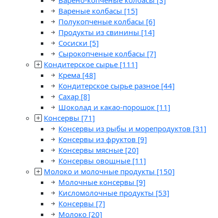
Варено-копченые колбасы
[3]
Вареные колбасы
[15]
Полукопченые колбасы
[6]
Продукты из свинины
[14]
Сосиски
[5]
Сырокопченые колбасы
[7]
Кондитерское сырье
[111]
Крема
[48]
Кондитерское сырье разное
[44]
Сахар
[8]
Шоколад и какао-порошок
[11]
Консервы
[71]
Консервы из рыбы и морепродуктов
[31]
Консервы из фруктов
[9]
Консервы мясные
[20]
Консервы овощные
[11]
Молоко и молочные продукты
[150]
Молочные консервы
[9]
Кисломолочные продукты
[53]
Консервы
[7]
Молоко
[20]