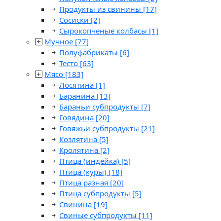
Продукты из свинины
[17]
Сосиски
[2]
Сырокопченые колбасы
[1]
Мучное
[77]
Полуфабрикаты
[6]
Тесто
[63]
Мясо
[183]
Лосятина
[1]
Баранина
[13]
Бараньи субпродукты
[7]
Говядина
[20]
Говяжьи субпродукты
[21]
Козлятина
[5]
Кролятина
[2]
Птица (индейка)
[5]
Птица (куры)
[18]
Птица разная
[20]
Птица субпродукты
[5]
Свинина
[19]
Свиные субпродукты
[11]