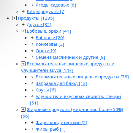
Ягоды садовые
[6]
Яйцепродукты
[7]
Продукты
[1295]
Другое
[32]
Бобовые, орехи
[41]
Бобовые
[20]
Консервы
[3]
Орехи
[9]
Семена масличных и другие
[9]
Вспомогательные пищевые продукты и
улучшители вкуса
[147]
Вспомогательные пищевые продукты
[78]
Заправка для блюд
[12]
Соусы
[6]
Улучшители вкусовых свойств, специи
[51]
Жировые продукты (жирностью более 50%)
[56]
Жиры кондитерские
[2]
Жиры рыб
[1]