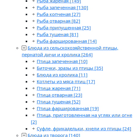
Рыба жареная
[149]
Рыба запеченная
[130]
Рыба копченая
[27]
Рыба отварная
[82]
Рыба припущенная
[25]
Рыба тушеная
[81]
Рыба фаршированная
[14]
Блюда из сельскохозяйственной птицы,
пернатой дичи и кролика
[264]
Птица запеченная
[10]
Биточки, зразы из птицы
[35]
Блюда из кролика
[11]
Котлеты из мяса птиц
[17]
Птица жареная
[71]
Птица отварная
[23]
Птица тушеная
[52]
Птица фаршированная
[19]
Птица, приготовленная на углях или огне
[2]
Суфле, фрикадельки, кнели из птицы
[24]
Блюда из творога
[140]