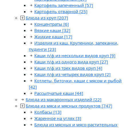
Картофель запеченный
[57]
Картофель отварной
[25]
Блюда из круп
[207]
Концентраты
[6]
Вязкие каши
[32]
Жидкие каши
[17]
Изделия из каш. Крупеники, запеканки,
пудинги
[23]
Каши п/ф из нескольки видов круп
[9]
Каши п/ф из одного вида круп
[27]
Каши п/ф из трех видов круп
[4]
Каши п/ф из четырех видов круп
[2]
Котлеты, биточки, каши с мясом и рыбой
[42]
Рассыпчатые каши
[44]
Блюда из макаронных изделий
[22]
Блюда из мяса и мясных продуктов
[747]
Колбасы
[13]
Жаренное на углях
[3]
Блюда из мясных и мясо-растительных