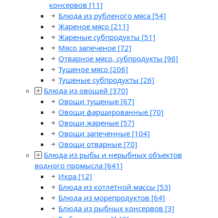
консервов
[11]
Блюда из рубленого мяса
[54]
Жареное мясо
[211]
Жареные субпродукты
[51]
Мясо запеченое
[72]
Отварное мясо, субпродукты
[96]
Тушеное мясо
[206]
Тушеные субпродукты
[26]
Блюда из овощей
[370]
Овощи тушеные
[67]
Овощи фаршированные
[70]
Овощи жареные
[57]
Овощи запеченные
[104]
Овощи отварные
[70]
Блюда из рыбы и нерыбных объектов
водного промысла
[641]
Икра
[12]
Блюда из котлетной массы
[53]
Блюда из морепродуктов
[64]
Блюда из рыбных консервов
[3]