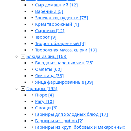
Сыр домашний
[12]
Вареники
[5]
Запеканки, пудинги
[75]
Крем творожный
[1]
Сырники
[12]
Творог
[9]
Творог обжаренный
[4]
Творожная масса, сырки
[19]
Блюда из яиц
[168]
Блюда из вареных яиц
[25]
Омлеты
[60]
Яичница
[33]
Яйца фаршированные
[39]
Гарниры
[195]
Пюре
[4]
Рагу
[10]
Овощи
[6]
Гарниры для холодных блюд
[17]
Гарниры из грибов
[2]
Гарниры из круп, бобовых и макаронных