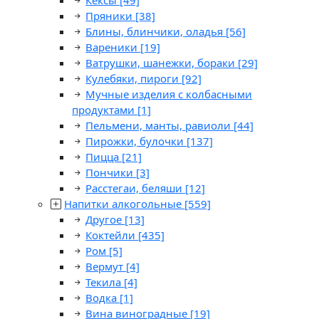
Кексы
[49]
Пряники
[38]
Блины, блинчики, оладья
[56]
Вареники
[19]
Ватрушки, шанежки, бораки
[29]
Кулебяки, пироги
[92]
Мучные изделия с колбасными
продуктами
[1]
Пельмени, манты, равиоли
[44]
Пирожки, булочки
[137]
Пицца
[21]
Пончики
[3]
Расстегаи, беляши
[12]
Напитки алкогольные
[559]
Другое
[13]
Коктейли
[435]
Ром
[5]
Вермут
[4]
Текила
[4]
Водка
[1]
Вина виноградные
[19]