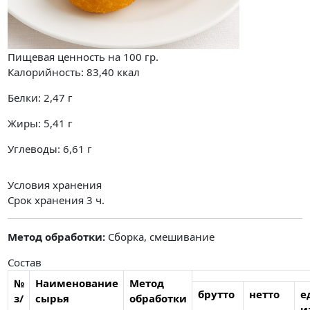
Пищевая ценность на
100 гр.
Калорийность:
83,40
ккал
Белки:
2,47
г
Жиры:
5,41
г
Углеводы:
6,61
г
Условия хранения
Срок хранения 3 ч.
Метод обработки:
Сборка, смешивание
Состав
№
Наименование
Метод
брутто
нетто
е
з/
сырья
обработки
и