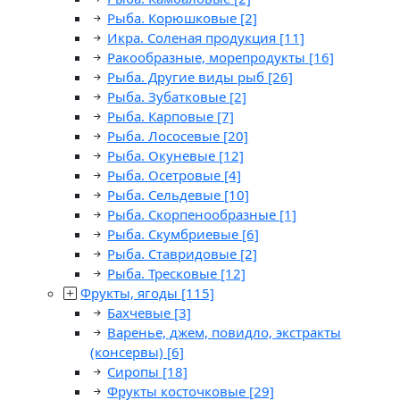
Рыба. Корюшковые
[2]
Икра. Соленая продукция
[11]
Ракообразные, морепродукты
[16]
Рыба. Другие виды рыб
[26]
Рыба. Зубатковые
[2]
Рыба. Карповые
[7]
Рыба. Лососевые
[20]
Рыба. Окуневые
[12]
Рыба. Осетровые
[4]
Рыба. Сельдевые
[10]
Рыба. Скорпенообразные
[1]
Рыба. Скумбриевые
[6]
Рыба. Ставридовые
[2]
Рыба. Тресковые
[12]
Фрукты, ягоды
[115]
Бахчевые
[3]
Варенье, джем, повидло, экстракты
(консервы)
[6]
Сиропы
[18]
Фрукты косточковые
[29]