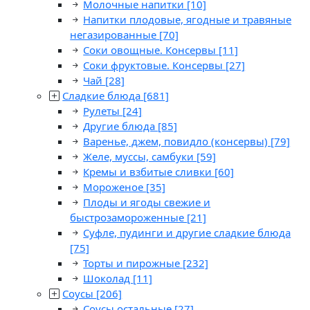
Молочные напитки
[10]
Напитки плодовые, ягодные и травяные
негазированные
[70]
Соки овощные. Консервы
[11]
Соки фруктовые. Консервы
[27]
Чай
[28]
Сладкие блюда
[681]
Рулеты
[24]
Другие блюда
[85]
Варенье, джем, повидло (консервы)
[79]
Желе, муссы, самбуки
[59]
Кремы и взбитые сливки
[60]
Мороженое
[35]
Плоды и ягоды свежие и
быстрозамороженные
[21]
Суфле, пудинги и другие сладкие блюда
[75]
Торты и пирожные
[232]
Шоколад
[11]
Соусы
[206]
Соусы остальные
[27]