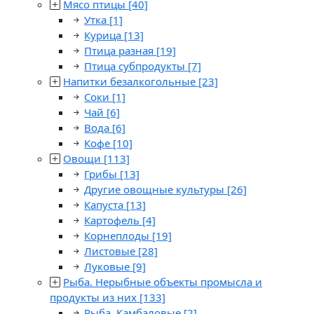
Мясо птицы
[40]
Утка
[1]
Курица
[13]
Птица разная
[19]
Птица субпродукты
[7]
Напитки безалкогольные
[23]
Соки
[1]
Чай
[6]
Вода
[6]
Кофе
[10]
Овощи
[113]
Грибы
[13]
Другие овощные культуры
[26]
Капуста
[13]
Картофель
[4]
Корнеплоды
[19]
Листовые
[28]
Луковые
[9]
Рыба. Нерыбные объекты промысла и
продукты из них
[133]
Рыба. Камбаловые
[2]