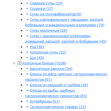
Сладкие супы
[20]
Солянки
[37]
Супы из полуфабрикатов
[6]
Супы картофельные с овощами, крупой,
бобовыми и макаронными изделиями
[79]
Супы молочные
[26]
Супы с макаронными изделиями,
домашней лапшой, крупой и бобовыми
[45]
Уха
[36]
Холодные супы
[32]
Щи
[45]
Холодные блюда
[1038]
Банкетные закуски
[34]
Блюда из мяса, мясных гастрономических
продуктов
[81]
Блюда из овощей и грибов
[26]
Блюда из рыбы, рыбных
гастрономических продуктов
[85]
Бутерброды
[61]
Гастрономические товары
[25]