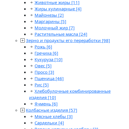
Животные жиры
[11]
Жиры кулинарные
[4]
Майонезы
[2]
Маргарины
[5]
Молочный жир
[7]
Растительные масла
[24]
Зерно и продукты его переработки
[98]
Рожь
[6]
Гречиха
[6]
Кукуруза
[10]
Овес
[5]
Просо
[3]
Пшеница
[46]
Рис
[5]
Хлебобулочные комбинированные
изделия
[10]
Ячмень
[6]
Колбасные изделия
[57]
Мясные хлебы
[3]
Сардельки
[4]