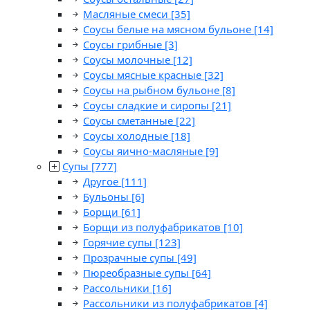
Масляные смеси
[35]
Соусы белые на мясном бульоне
[14]
Соусы грибные
[3]
Соусы молочные
[12]
Соусы мясные красные
[32]
Соусы на рыбном бульоне
[8]
Соусы сладкие и сиропы
[21]
Соусы сметанные
[22]
Соусы холодные
[18]
Соусы яично-масляные
[9]
Супы
[777]
Другое
[111]
Бульоны
[6]
Борщи
[61]
Борщи из полуфабрикатов
[10]
Горячие супы
[123]
Прозрачные супы
[49]
Пюреобразные супы
[64]
Рассольники
[16]
Рассольники из полуфабрикатов
[4]