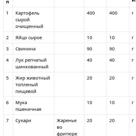
п
1
Картофель
400
400
г
сырой
очищенный
2
Яйцо сырое
10
10
г
3
Свинина
90
90
г
4
Лук репчатый
40
40
г
шинкованный
5
Жир животный
20
20
г
топленый
пищевой
6
Мука
10
10
г
пшеничная
7
Сухари
Жаренье
20
20
г
во
фритюре