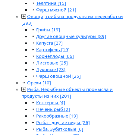
Телятина
[15]
Фарш мясной
[21]
Овощи, грибы и продукты их переработки
[293]
Грибы
[19]
Другие овощные культуры
[89]
Капуста
[27]
Картофель
[19]
Корнеплоды
[66]
Листовые
[25]
Луковые
[23]
Фарш овощной
[25]
Орехи
[10]
Рыба. Нерыбные объекты промысла и
продукты из них
[201]
Консервы
[4]
Печень рыб
[2]
Ракообразные
[19]
Рыба - другие виды
[26]
Рыба. Зубатковые
[6]