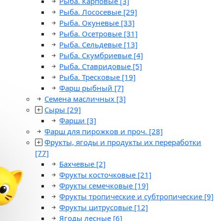
Рыба. Карповые
[3]
Рыба. Лососевые
[29]
Рыба. Окуневые
[33]
Рыба. Осетровые
[31]
Рыба. Сельдевые
[13]
Рыба. Скумбриевые
[4]
Рыба. Ставридовые
[5]
Рыба. Тресковые
[19]
Фарш рыбный
[7]
Семена масличных
[3]
Сыры
[29]
Фарши
[3]
Фарш для пирожков и проч.
[28]
Фрукты, ягоды и продукты их переработки
[77]
Бахчевые
[2]
Фрукты косточковые
[21]
Фрукты семечковые
[19]
Фрукты тропические и субтропические
[9]
Фрукты цитрусовые
[12]
Ягоды лесные
[6]