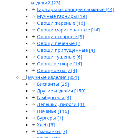
изделий
[23]
Гарниры из овощей сложные
[44]
Мучные гарниры
[19]
Овощи жареные
[16]
Овощи маринованные
[14]
Овощи отварные
[9]
Овощи печеные
[2]
Овощи припущенные
[4]
Овощи тушеные
[6]
Овощное пюре
[14]
Овощное рагу
[4]
Мучные изделия
[851]
Бисквиты
[25]
Другие изделия
[150]
Гамбургеры
[4]
Лепешки, пироги
[41]
Печенье
[116]
Бургеры
[1]
Хлеб
[6]
Смажанки
[7]