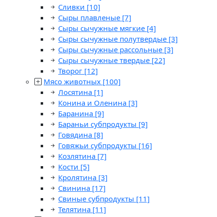
Сливки
[10]
Сыры плавленые
[7]
Сыры сычужные мягкие
[4]
Сыры сычужные полутвердые
[3]
Сыры сычужные рассольные
[3]
Сыры сычужные твердые
[22]
Творог
[12]
Мясо животных
[100]
Лосятина
[1]
Конина и Оленина
[3]
Баранина
[9]
Бараньи субпродукты
[9]
Говядина
[8]
Говяжьи субпродукты
[16]
Козлятина
[7]
Кости
[5]
Кролятина
[3]
Свинина
[17]
Свиные субпродукты
[11]
Телятина
[11]