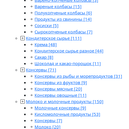
Варено-копченые колбасы
[3]
Вареные колбасы
[15]
Полукопченые колбасы
[6]
Продукты из свинины
[14]
Сосиски
[5]
Сырокопченые колбасы
[7]
Кондитерское сырье
[111]
Крема
[48]
Кондитерское сырье разное
[44]
Сахар
[8]
Шоколад и какао-порошок
[11]
Консервы
[71]
Консервы из рыбы и морепродуктов
[31]
Консервы из фруктов
[9]
Консервы мясные
[20]
Консервы овощные
[11]
Молоко и молочные продукты
[150]
Молочные консервы
[9]
Кисломолочные продукты
[53]
Консервы
[7]
Молоко
[20]