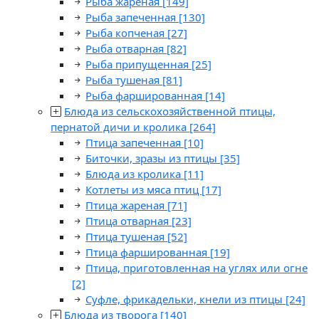
Рыба жареная
[149]
Рыба запеченная
[130]
Рыба копченая
[27]
Рыба отварная
[82]
Рыба припущенная
[25]
Рыба тушеная
[81]
Рыба фаршированная
[14]
Блюда из сельскохозяйственной птицы,
пернатой дичи и кролика
[264]
Птица запеченная
[10]
Биточки, зразы из птицы
[35]
Блюда из кролика
[11]
Котлеты из мяса птиц
[17]
Птица жареная
[71]
Птица отварная
[23]
Птица тушеная
[52]
Птица фаршированная
[19]
Птица, приготовленная на углях или огне
[2]
Суфле, фрикадельки, кнели из птицы
[24]
Блюда из творога
[140]