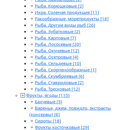
Рыба. Корюшковые
[2]
Икра. Соленая продукция
[11]
Ракообразные, морепродукты
[16]
Рыба. Другие виды рыб
[26]
Рыба. Зубатковые
[2]
Рыба. Карповые
[7]
Рыба. Лососевые
[20]
Рыба. Окуневые
[12]
Рыба. Осетровые
[4]
Рыба. Сельдевые
[10]
Рыба. Скорпенообразные
[1]
Рыба. Скумбриевые
[6]
Рыба. Ставридовые
[2]
Рыба. Тресковые
[12]
Фрукты, ягоды
[115]
Бахчевые
[3]
Варенье, джем, повидло, экстракты
(консервы)
[6]
Сиропы
[18]
Фрукты косточковые
[29]