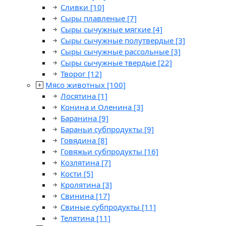
Сливки
[10]
Сыры плавленые
[7]
Сыры сычужные мягкие
[4]
Сыры сычужные полутвердые
[3]
Сыры сычужные рассольные
[3]
Сыры сычужные твердые
[22]
Творог
[12]
Мясо животных
[100]
Лосятина
[1]
Конина и Оленина
[3]
Баранина
[9]
Бараньи субпродукты
[9]
Говядина
[8]
Говяжьи субпродукты
[16]
Козлятина
[7]
Кости
[5]
Кролятина
[3]
Свинина
[17]
Свиные субпродукты
[11]
Телятина
[11]