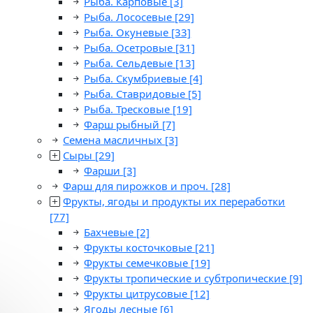
Рыба. Карповые
[3]
Рыба. Лососевые
[29]
Рыба. Окуневые
[33]
Рыба. Осетровые
[31]
Рыба. Сельдевые
[13]
Рыба. Скумбриевые
[4]
Рыба. Ставридовые
[5]
Рыба. Тресковые
[19]
Фарш рыбный
[7]
Семена масличных
[3]
Сыры
[29]
Фарши
[3]
Фарш для пирожков и проч.
[28]
Фрукты, ягоды и продукты их переработки
[77]
Бахчевые
[2]
Фрукты косточковые
[21]
Фрукты семечковые
[19]
Фрукты тропические и субтропические
[9]
Фрукты цитрусовые
[12]
Ягоды лесные
[6]