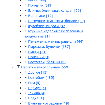
Кексы
[49]
Пряники
[38]
Блины, блинчики, оладья
[56]
Вареники
[19]
Ватрушки, шанежки, бораки
[29]
Кулебяки, пироги
[92]
Мучные изделия с колбасными
продуктами
[1]
Пельмени, манты, равиоли
[44]
Пирожки, булочки
[137]
Пицца
[21]
Пончики
[3]
Расстегаи, беляши
[12]
Напитки алкогольные
[559]
Другое
[13]
Коктейли
[435]
Ром
[5]
Вермут
[4]
Текила
[4]
Водка
[1]
Вина виноградные
[19]