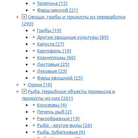
Телятина
[15]
Фарш мясной
[21]
Овощи, грибы и продукты их переработки
[293]
Грибы
[19]
Другие овощные культуры
[89]
Капуста
[27]
Картофель
[19]
Корнеплоды
[66]
Листовые
[25]
Луковые
[23]
Фарш овощной
[25]
Орехи
[10]
Рыба. Нерыбные объекты промысла и
продукты из них
[201]
Консервы
[4]
Печень рыб
[2]
Ракообразные
[19]
Рыба - другие виды
[26]
Рыба. Зубатковые
[6]