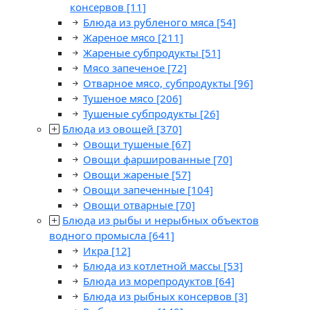
консервов
[11]
Блюда из рубленого мяса
[54]
Жареное мясо
[211]
Жареные субпродукты
[51]
Мясо запеченое
[72]
Отварное мясо, субпродукты
[96]
Тушеное мясо
[206]
Тушеные субпродукты
[26]
Блюда из овощей
[370]
Овощи тушеные
[67]
Овощи фаршированные
[70]
Овощи жареные
[57]
Овощи запеченные
[104]
Овощи отварные
[70]
Блюда из рыбы и нерыбных объектов
водного промысла
[641]
Икра
[12]
Блюда из котлетной массы
[53]
Блюда из морепродуктов
[64]
Блюда из рыбных консервов
[3]