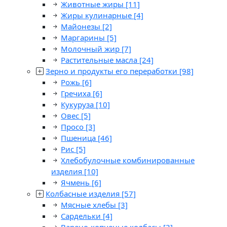
Животные жиры
[11]
Жиры кулинарные
[4]
Майонезы
[2]
Маргарины
[5]
Молочный жир
[7]
Растительные масла
[24]
Зерно и продукты его переработки
[98]
Рожь
[6]
Гречиха
[6]
Кукуруза
[10]
Овес
[5]
Просо
[3]
Пшеница
[46]
Рис
[5]
Хлебобулочные комбинированные
изделия
[10]
Ячмень
[6]
Колбасные изделия
[57]
Мясные хлебы
[3]
Сардельки
[4]