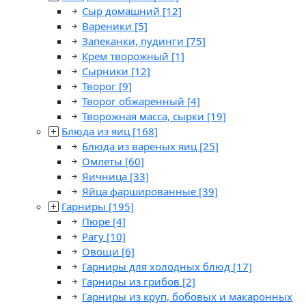
Сыр домашний
[12]
Вареники
[5]
Запеканки, пудинги
[75]
Крем творожный
[1]
Сырники
[12]
Творог
[9]
Творог обжаренный
[4]
Творожная масса, сырки
[19]
Блюда из яиц
[168]
Блюда из вареных яиц
[25]
Омлеты
[60]
Яичница
[33]
Яйца фаршированные
[39]
Гарниры
[195]
Пюре
[4]
Рагу
[10]
Овощи
[6]
Гарниры для холодных блюд
[17]
Гарниры из грибов
[2]
Гарниры из круп, бобовых и макаронных