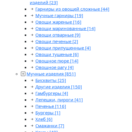
изделий
[23]
Гарниры из овощей сложные
[44]
Мучные гарниры
[19]
Овощи жареные
[16]
Овощи маринованные
[14]
Овощи отварные
[9]
Овощи печеные
[2]
Овощи припущенные
[4]
Овощи тушеные
[6]
Овощное пюре
[14]
Овощное рагу
[4]
Мучные изделия
[851]
Бисквиты
[25]
Другие изделия
[150]
Гамбургеры
[4]
Лепешки, пироги
[41]
Печенье
[116]
Бургеры
[1]
Хлеб
[6]
Смажанки
[7]