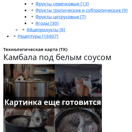
Фрукты семечковые
[13]
Фрукты тропические и субтропические
[9]
Фрукты цитрусовые
[7]
Ягоды
[30]
Яйцепродукты
[8]
Рецептуры
[16907]
Технологическая карта (ТК)
Камбала под белым соусом