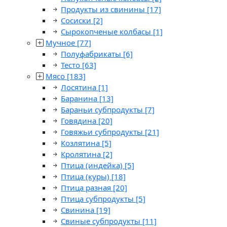
Продукты из свинины
[17]
Сосиски
[2]
Сырокопченые колбасы
[1]
Мучное
[77]
Полуфабрикаты
[6]
Тесто
[63]
Мясо
[183]
Лосятина
[1]
Баранина
[13]
Бараньи субпродукты
[7]
Говядина
[20]
Говяжьи субпродукты
[21]
Козлятина
[5]
Кролятина
[2]
Птица (индейка)
[5]
Птица (куры)
[18]
Птица разная
[20]
Птица субпродукты
[5]
Свинина
[19]
Свиные субпродукты
[11]