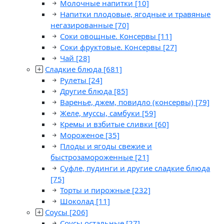
Молочные напитки
[10]
Напитки плодовые, ягодные и травяные
негазированные
[70]
Соки овощные. Консервы
[11]
Соки фруктовые. Консервы
[27]
Чай
[28]
Сладкие блюда
[681]
Рулеты
[24]
Другие блюда
[85]
Варенье, джем, повидло (консервы)
[79]
Желе, муссы, самбуки
[59]
Кремы и взбитые сливки
[60]
Мороженое
[35]
Плоды и ягоды свежие и
быстрозамороженные
[21]
Суфле, пудинги и другие сладкие блюда
[75]
Торты и пирожные
[232]
Шоколад
[11]
Соусы
[206]
Соусы остальные
[27]