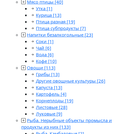
Мясо птицы
[40]
Утка
[1]
Курица
[13]
Птица разная
[19]
Птица субпродукты
[7]
Напитки безалкогольные
[23]
Соки
[1]
Чай
[6]
Вода
[6]
Кофе
[10]
Овощи
[113]
Грибы
[13]
Другие овощные культуры
[26]
Капуста
[13]
Картофель
[4]
Корнеплоды
[19]
Листовые
[28]
Луковые
[9]
Рыба. Нерыбные объекты промысла и
продукты из них
[133]
Рыба. Камбаловые
[2]