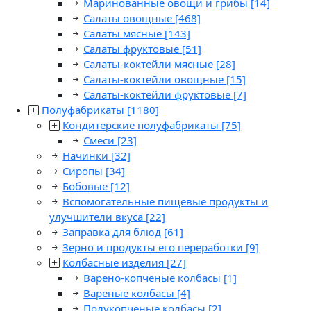
Маринованные овощи и грибы
[14]
Салаты овощные
[468]
Салаты мясные
[143]
Салаты фруктовые
[51]
Салаты-коктейли мясные
[28]
Салаты-коктейли овощные
[15]
Салаты-коктейли фруктовые
[7]
Полуфабрикаты
[1180]
Кондитерские полуфабрикаты
[75]
Смеси
[23]
Начинки
[32]
Сиропы
[34]
Бобовые
[12]
Вспомогательные пищевые продукты и
улучшители вкуса
[22]
Заправка для блюд
[61]
Зерно и продукты его переработки
[9]
Колбасные изделия
[27]
Варено-копченые колбасы
[1]
Вареные колбасы
[4]
Полукопченые колбасы
[2]