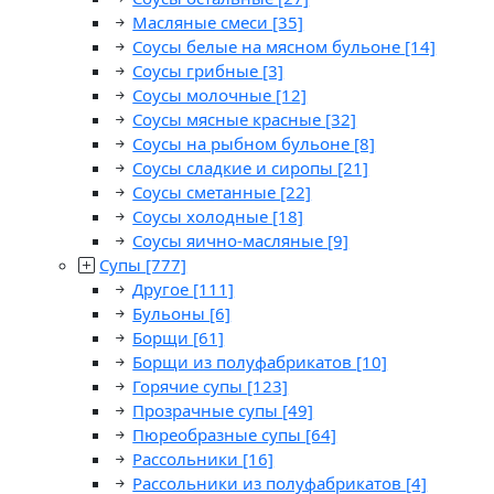
Масляные смеси
[35]
Соусы белые на мясном бульоне
[14]
Соусы грибные
[3]
Соусы молочные
[12]
Соусы мясные красные
[32]
Соусы на рыбном бульоне
[8]
Соусы сладкие и сиропы
[21]
Соусы сметанные
[22]
Соусы холодные
[18]
Соусы яично-масляные
[9]
Супы
[777]
Другое
[111]
Бульоны
[6]
Борщи
[61]
Борщи из полуфабрикатов
[10]
Горячие супы
[123]
Прозрачные супы
[49]
Пюреобразные супы
[64]
Рассольники
[16]
Рассольники из полуфабрикатов
[4]