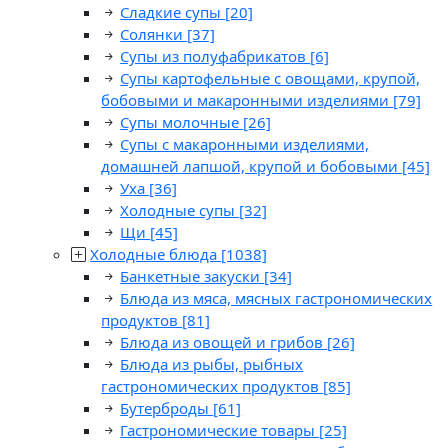
Сладкие супы
[20]
Солянки
[37]
Супы из полуфабрикатов
[6]
Супы картофельные с овощами, крупой,
бобовыми и макаронными изделиями
[79]
Супы молочные
[26]
Супы с макаронными изделиями,
домашней лапшой, крупой и бобовыми
[45]
Уха
[36]
Холодные супы
[32]
Щи
[45]
Холодные блюда
[1038]
Банкетные закуски
[34]
Блюда из мяса, мясных гастрономических
продуктов
[81]
Блюда из овощей и грибов
[26]
Блюда из рыбы, рыбных
гастрономических продуктов
[85]
Бутерброды
[61]
Гастрономические товары
[25]