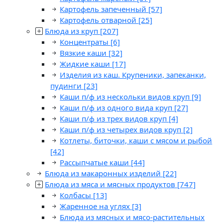
Картофель запеченный
[57]
Картофель отварной
[25]
Блюда из круп
[207]
Концентраты
[6]
Вязкие каши
[32]
Жидкие каши
[17]
Изделия из каш. Крупеники, запеканки,
пудинги
[23]
Каши п/ф из нескольки видов круп
[9]
Каши п/ф из одного вида круп
[27]
Каши п/ф из трех видов круп
[4]
Каши п/ф из четырех видов круп
[2]
Котлеты, биточки, каши с мясом и рыбой
[42]
Рассыпчатые каши
[44]
Блюда из макаронных изделий
[22]
Блюда из мяса и мясных продуктов
[747]
Колбасы
[13]
Жаренное на углях
[3]
Блюда из мясных и мясо-растительных