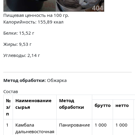
Пищевая ценность на
100 гр.
Калорийность:
155,89
ккал
Белки:
15,52
г
Жиры:
9,53
г
Углеводы:
2,14
г
Метод обработки:
Обжарка
Состав
№
Наименование
Метод
брутто
нетто
з/
сырья
обработки
п
1
Камбала
Панирование
1 000
1 000
дальневосточная