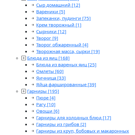
Сыр домашний
[12]
Вареники
[5]
Запеканки, пудинги
[75]
Крем творожный
[1]
Сырники
[12]
Творог
[9]
Творог обжаренный
[4]
Творожная масса, сырки
[19]
Блюда из яиц
[168]
Блюда из вареных яиц
[25]
Омлеты
[60]
Яичница
[33]
Яйца фаршированные
[39]
Гарниры
[195]
Пюре
[4]
Рагу
[10]
Овощи
[6]
Гарниры для холодных блюд
[17]
Гарниры из грибов
[2]
Гарниры из круп, бобовых и макаронных