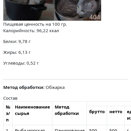
Пищевая ценность на
100 гр.
Калорийность:
96,22
ккал
Белки:
9,78
г
Жиры:
6,13
г
Углеводы:
0,52
г
Метод обработки:
Обжарка
Состав
№
Наименование
Метод
брутто
нетто
е
з/
сырья
обработки
и
п
1
Рыба морская
Панирование
500
500
г