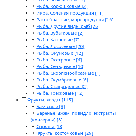
Рыба. Корюшковые
[2]
Икра. Соленая продукция
[11]
Ракообразные, морепродукты
[16]
Рыба. Другие виды рыб
[26]
Рыба. Зубатковые
[2]
Рыба. Карповые
[7]
Рыба. Лососевые
[20]
Рыба. Окуневые
[12]
Рыба. Осетровые
[4]
Рыба. Сельдевые
[10]
Рыба. Скорпенообразные
[1]
Рыба. Скумбриевые
[6]
Рыба. Ставридовые
[2]
Рыба. Тресковые
[12]
Фрукты, ягоды
[115]
Бахчевые
[3]
Варенье, джем, повидло, экстракты
(консервы)
[6]
Сиропы
[18]
Фрукты косточковые
[29]