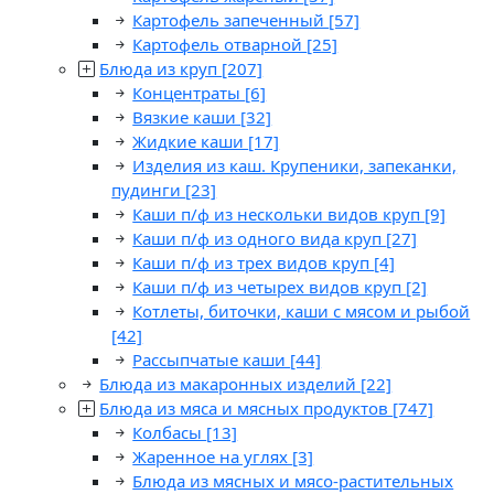
Картофель запеченный
[57]
Картофель отварной
[25]
Блюда из круп
[207]
Концентраты
[6]
Вязкие каши
[32]
Жидкие каши
[17]
Изделия из каш. Крупеники, запеканки,
пудинги
[23]
Каши п/ф из нескольки видов круп
[9]
Каши п/ф из одного вида круп
[27]
Каши п/ф из трех видов круп
[4]
Каши п/ф из четырех видов круп
[2]
Котлеты, биточки, каши с мясом и рыбой
[42]
Рассыпчатые каши
[44]
Блюда из макаронных изделий
[22]
Блюда из мяса и мясных продуктов
[747]
Колбасы
[13]
Жаренное на углях
[3]
Блюда из мясных и мясо-растительных