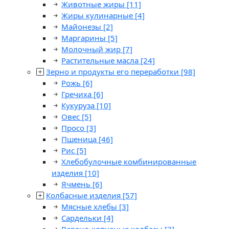
Животные жиры
[11]
Жиры кулинарные
[4]
Майонезы
[2]
Маргарины
[5]
Молочный жир
[7]
Растительные масла
[24]
Зерно и продукты его переработки
[98]
Рожь
[6]
Гречиха
[6]
Кукуруза
[10]
Овес
[5]
Просо
[3]
Пшеница
[46]
Рис
[5]
Хлебобулочные комбинированные
изделия
[10]
Ячмень
[6]
Колбасные изделия
[57]
Мясные хлебы
[3]
Сардельки
[4]