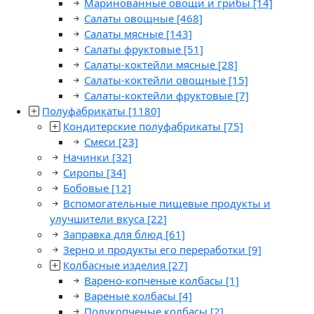
Маринованные овощи и грибы
[14]
Салаты овощные
[468]
Салаты мясные
[143]
Салаты фруктовые
[51]
Салаты-коктейли мясные
[28]
Салаты-коктейли овощные
[15]
Салаты-коктейли фруктовые
[7]
Полуфабрикаты
[1180]
Кондитерские полуфабрикаты
[75]
Смеси
[23]
Начинки
[32]
Сиропы
[34]
Бобовые
[12]
Вспомогательные пищевые продукты и
улучшители вкуса
[22]
Заправка для блюд
[61]
Зерно и продукты его переработки
[9]
Колбасные изделия
[27]
Варено-копченые колбасы
[1]
Вареные колбасы
[4]
Полукопченые колбасы
[2]