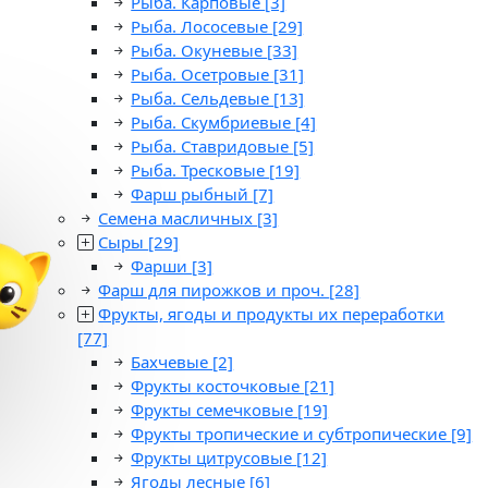
Рыба. Карповые
[3]
Рыба. Лососевые
[29]
Рыба. Окуневые
[33]
Рыба. Осетровые
[31]
Рыба. Сельдевые
[13]
Рыба. Скумбриевые
[4]
Рыба. Ставридовые
[5]
Рыба. Тресковые
[19]
Фарш рыбный
[7]
Семена масличных
[3]
Сыры
[29]
Фарши
[3]
Фарш для пирожков и проч.
[28]
Фрукты, ягоды и продукты их переработки
[77]
Бахчевые
[2]
Фрукты косточковые
[21]
Фрукты семечковые
[19]
Фрукты тропические и субтропические
[9]
Фрукты цитрусовые
[12]
Ягоды лесные
[6]