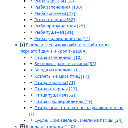
Рыба жареная
[149]
Рыба запеченная
[130]
Рыба копченая
[27]
Рыба отварная
[82]
Рыба припущенная
[25]
Рыба тушеная
[81]
Рыба фаршированная
[14]
Блюда из сельскохозяйственной птицы,
пернатой дичи и кролика
[264]
Птица запеченная
[10]
Биточки, зразы из птицы
[35]
Блюда из кролика
[11]
Котлеты из мяса птиц
[17]
Птица жареная
[71]
Птица отварная
[23]
Птица тушеная
[52]
Птица фаршированная
[19]
Птица, приготовленная на углях или огне
[2]
Суфле, фрикадельки, кнели из птицы
[24]
Блюда из творога
[140]