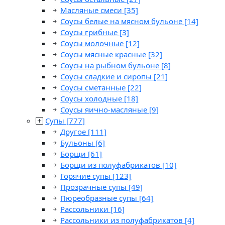
Масляные смеси
[35]
Соусы белые на мясном бульоне
[14]
Соусы грибные
[3]
Соусы молочные
[12]
Соусы мясные красные
[32]
Соусы на рыбном бульоне
[8]
Соусы сладкие и сиропы
[21]
Соусы сметанные
[22]
Соусы холодные
[18]
Соусы яично-масляные
[9]
Супы
[777]
Другое
[111]
Бульоны
[6]
Борщи
[61]
Борщи из полуфабрикатов
[10]
Горячие супы
[123]
Прозрачные супы
[49]
Пюреобразные супы
[64]
Рассольники
[16]
Рассольники из полуфабрикатов
[4]