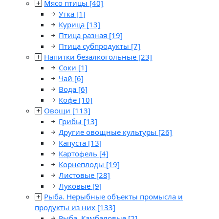
Мясо птицы
[40]
Утка
[1]
Курица
[13]
Птица разная
[19]
Птица субпродукты
[7]
Напитки безалкогольные
[23]
Соки
[1]
Чай
[6]
Вода
[6]
Кофе
[10]
Овощи
[113]
Грибы
[13]
Другие овощные культуры
[26]
Капуста
[13]
Картофель
[4]
Корнеплоды
[19]
Листовые
[28]
Луковые
[9]
Рыба. Нерыбные объекты промысла и
продукты из них
[133]
Рыба. Камбаловые
[2]