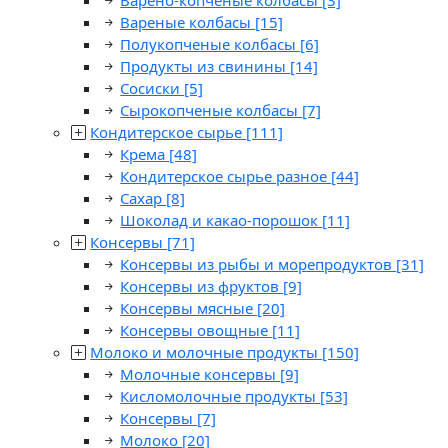
Варено-копченые колбасы
[3]
Вареные колбасы
[15]
Полукопченые колбасы
[6]
Продукты из свинины
[14]
Сосиски
[5]
Сырокопченые колбасы
[7]
Кондитерское сырье
[111]
Крема
[48]
Кондитерское сырье разное
[44]
Сахар
[8]
Шоколад и какао-порошок
[11]
Консервы
[71]
Консервы из рыбы и морепродуктов
[31]
Консервы из фруктов
[9]
Консервы мясные
[20]
Консервы овощные
[11]
Молоко и молочные продукты
[150]
Молочные консервы
[9]
Кисломолочные продукты
[53]
Консервы
[7]
Молоко
[20]