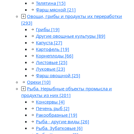
Телятина
[15]
Фарш мясной
[21]
Овощи, грибы и продукты их переработки
[293]
Грибы
[19]
Другие овощные культуры
[89]
Капуста
[27]
Картофель
[19]
Корнеплоды
[66]
Листовые
[25]
Луковые
[23]
Фарш овощной
[25]
Орехи
[10]
Рыба. Нерыбные объекты промысла и
продукты из них
[201]
Консервы
[4]
Печень рыб
[2]
Ракообразные
[19]
Рыба - другие виды
[26]
Рыба. Зубатковые
[6]