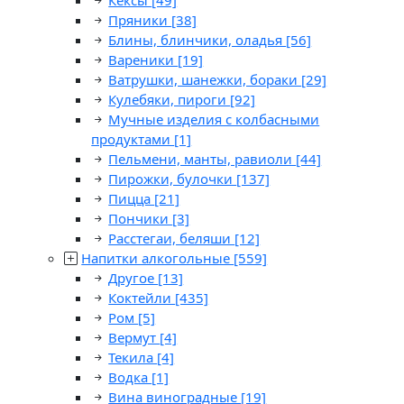
Кексы
[49]
Пряники
[38]
Блины, блинчики, оладья
[56]
Вареники
[19]
Ватрушки, шанежки, бораки
[29]
Кулебяки, пироги
[92]
Мучные изделия с колбасными
продуктами
[1]
Пельмени, манты, равиоли
[44]
Пирожки, булочки
[137]
Пицца
[21]
Пончики
[3]
Расстегаи, беляши
[12]
Напитки алкогольные
[559]
Другое
[13]
Коктейли
[435]
Ром
[5]
Вермут
[4]
Текила
[4]
Водка
[1]
Вина виноградные
[19]