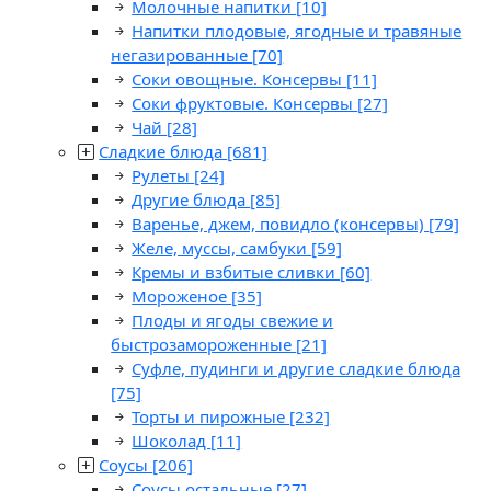
Молочные напитки
[10]
Напитки плодовые, ягодные и травяные
негазированные
[70]
Соки овощные. Консервы
[11]
Соки фруктовые. Консервы
[27]
Чай
[28]
Сладкие блюда
[681]
Рулеты
[24]
Другие блюда
[85]
Варенье, джем, повидло (консервы)
[79]
Желе, муссы, самбуки
[59]
Кремы и взбитые сливки
[60]
Мороженое
[35]
Плоды и ягоды свежие и
быстрозамороженные
[21]
Суфле, пудинги и другие сладкие блюда
[75]
Торты и пирожные
[232]
Шоколад
[11]
Соусы
[206]
Соусы остальные
[27]