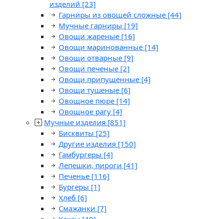
изделий
[23]
Гарниры из овощей сложные
[44]
Мучные гарниры
[19]
Овощи жареные
[16]
Овощи маринованные
[14]
Овощи отварные
[9]
Овощи печеные
[2]
Овощи припущенные
[4]
Овощи тушеные
[6]
Овощное пюре
[14]
Овощное рагу
[4]
Мучные изделия
[851]
Бисквиты
[25]
Другие изделия
[150]
Гамбургеры
[4]
Лепешки, пироги
[41]
Печенье
[116]
Бургеры
[1]
Хлеб
[6]
Смажанки
[7]