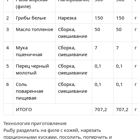
(филе)
2
Грибы белые
Нарезка
150
150
г
3
Масло топленое
Сборка,
50
50
г
смешивание
4
Мука
Сборка,
7
7
г
пшеничная
смешивание
5
Перец черный
Сборка,
0,1
0,1
г
молотый
смешивание
6
Соль
Сборка,
0,1
0,1
г
поваренная
смешивание
пищевая
ИТОГО
707,2
707,2
г
Технология приготовления
Рыбу разделать на филе с кожей, нарезать
порционными кусками, посолить, поперчить и