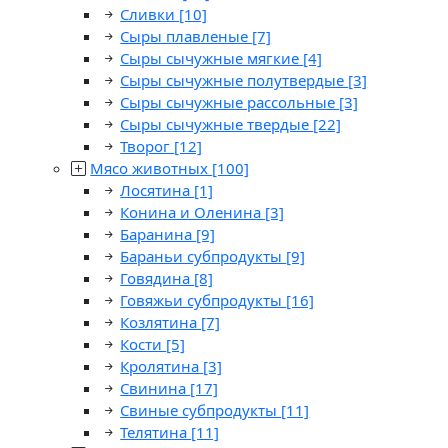
Сливки
[10]
Сыры плавленые
[7]
Сыры сычужные мягкие
[4]
Сыры сычужные полутвердые
[3]
Сыры сычужные рассольные
[3]
Сыры сычужные твердые
[22]
Творог
[12]
Мясо животных
[100]
Лосятина
[1]
Конина и Оленина
[3]
Баранина
[9]
Бараньи субпродукты
[9]
Говядина
[8]
Говяжьи субпродукты
[16]
Козлятина
[7]
Кости
[5]
Кролятина
[3]
Свинина
[17]
Свиные субпродукты
[11]
Телятина
[11]