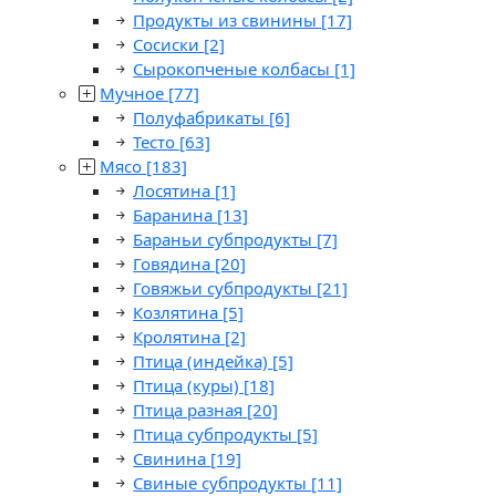
Продукты из свинины
[17]
Сосиски
[2]
Сырокопченые колбасы
[1]
Мучное
[77]
Полуфабрикаты
[6]
Тесто
[63]
Мясо
[183]
Лосятина
[1]
Баранина
[13]
Бараньи субпродукты
[7]
Говядина
[20]
Говяжьи субпродукты
[21]
Козлятина
[5]
Кролятина
[2]
Птица (индейка)
[5]
Птица (куры)
[18]
Птица разная
[20]
Птица субпродукты
[5]
Свинина
[19]
Свиные субпродукты
[11]