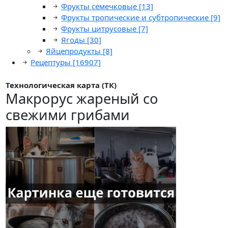
Фрукты семечковые
[13]
Фрукты тропические и субтропические
[9]
Фрукты цитрусовые
[7]
Ягоды
[30]
Яйцепродукты
[8]
Рецептуры
[16907]
Технологическая карта (ТК)
Макрорус жареный со
свежими грибами