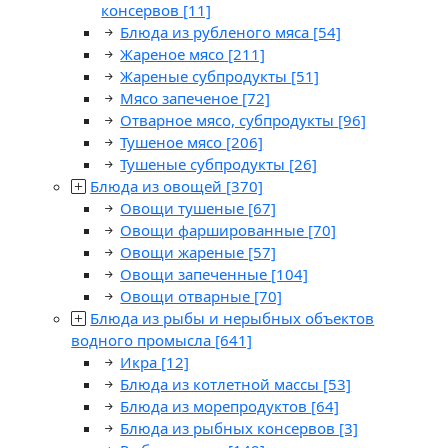
консервов
[11]
Блюда из рубленого мяса
[54]
Жареное мясо
[211]
Жареные субпродукты
[51]
Мясо запеченое
[72]
Отварное мясо, субпродукты
[96]
Тушеное мясо
[206]
Тушеные субпродукты
[26]
Блюда из овощей
[370]
Овощи тушеные
[67]
Овощи фаршированные
[70]
Овощи жареные
[57]
Овощи запеченные
[104]
Овощи отварные
[70]
Блюда из рыбы и нерыбных объектов
водного промысла
[641]
Икра
[12]
Блюда из котлетной массы
[53]
Блюда из морепродуктов
[64]
Блюда из рыбных консервов
[3]