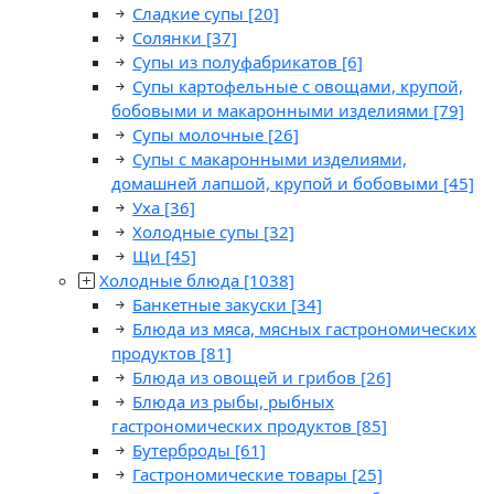
Сладкие супы
[20]
Солянки
[37]
Супы из полуфабрикатов
[6]
Супы картофельные с овощами, крупой,
бобовыми и макаронными изделиями
[79]
Супы молочные
[26]
Супы с макаронными изделиями,
домашней лапшой, крупой и бобовыми
[45]
Уха
[36]
Холодные супы
[32]
Щи
[45]
Холодные блюда
[1038]
Банкетные закуски
[34]
Блюда из мяса, мясных гастрономических
продуктов
[81]
Блюда из овощей и грибов
[26]
Блюда из рыбы, рыбных
гастрономических продуктов
[85]
Бутерброды
[61]
Гастрономические товары
[25]