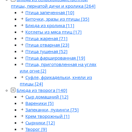
птицы, пернатой дичи и кролика
[264]
Птица запеченная
[10]
Биточки, зразы из птицы
[35]
Блюда из кролика
[11]
Котлеты из мяса птиц
[17]
Птица жареная
[71]
Птица отварная
[23]
Птица тушеная
[52]
Птица фаршированная
[19]
Птица, приготовленная на углях
или огне
[2]
Суфле, фрикадельки, кнели из
птицы
[24]
Блюда из творога
[140]
Сыр домашний
[12]
Вареники
[5]
Запеканки, пудинги
[75]
Крем творожный
[1]
Сырники
[12]
Творог
[9]