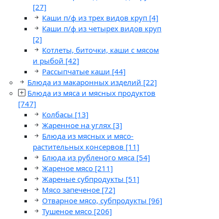
[27]
Каши п/ф из трех видов круп
[4]
Каши п/ф из четырех видов круп
[2]
Котлеты, биточки, каши с мясом
и рыбой
[42]
Рассыпчатые каши
[44]
Блюда из макаронных изделий
[22]
Блюда из мяса и мясных продуктов
[747]
Колбасы
[13]
Жаренное на углях
[3]
Блюда из мясных и мясо-
растительных консервов
[11]
Блюда из рубленого мяса
[54]
Жареное мясо
[211]
Жареные субпродукты
[51]
Мясо запеченое
[72]
Отварное мясо, субпродукты
[96]
Тушеное мясо
[206]