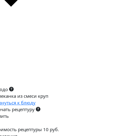
юдо
пеканка из смеси круп
рнуться к блюду
ачать рецептуру
пить
оимость рецептуры 10 руб.
вигация