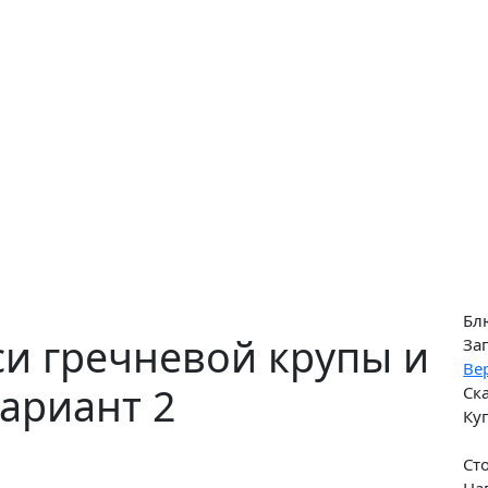
Бл
си гречневой крупы и
За
Ве
Вариант 2
Ск
Ку
Ст
На