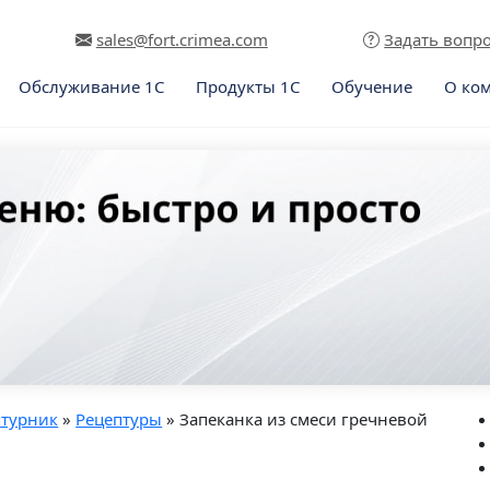
sales@fort.crimea.com
Задать вопр
Обслуживание 1С
Продукты 1С
Обучение
О ко
птурник
»
Рецептуры
» Запеканка из смеси гречневой