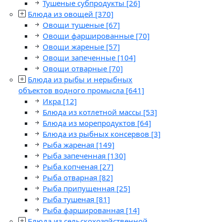
Тушеные субпродукты
[26]
Блюда из овощей
[370]
Овощи тушеные
[67]
Овощи фаршированные
[70]
Овощи жареные
[57]
Овощи запеченные
[104]
Овощи отварные
[70]
Блюда из рыбы и нерыбных
объектов водного промысла
[641]
Икра
[12]
Блюда из котлетной массы
[53]
Блюда из морепродуктов
[64]
Блюда из рыбных консервов
[3]
Рыба жареная
[149]
Рыба запеченная
[130]
Рыба копченая
[27]
Рыба отварная
[82]
Рыба припущенная
[25]
Рыба тушеная
[81]
Рыба фаршированная
[14]
Блюда из сельскохозяйственной