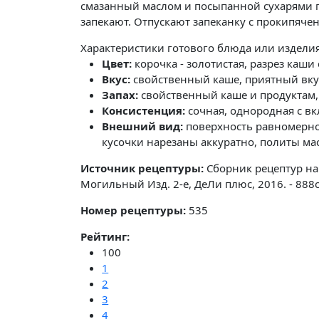
смазанный маслом и посыпанной сухарями п
запекают. Отпускают запеканку с прокипяч
Характеристики готового блюда или издели
Цвет:
корочка - золотистая, разрез каши 
Вкус:
свойственный каше, приятный вкус
Запах:
свойственный каше и продуктам,
Консистенция:
сочная, однородная с в
Внешний вид:
поверхность равномерно
кусочки нарезаны аккуратно, политы м
Источник рецептуры:
Сборник рецептур на
Могильный Изд. 2-е, ДеЛи плюс, 2016. - 888
Номер рецептуры:
535
Рейтинг:
100
1
2
3
4