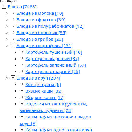
Блюда
[7488]
Блюда из молока
[10]
Блюда из фруктов
[30]
Блюда из полуфабрикатов
[12]
Блюда из бобовых
[35]
Блюда из грибов
[23]
Блюда из картофеля
[131]
Картофель тушенный
[10]
Картофель жареный
[37]
Картофель запеченный
[57]
Картофель отварной
[25]
Блюда из круп
[207]
Концентраты
[6]
Вязкие каши
[32]
Жидкие каши
[17]
Изделия из каш. Крупеники,
запеканки, пудинги
[23]
Каши п/ф из нескольки видов
круп
[9]
Каши п/ф из одного вида круп