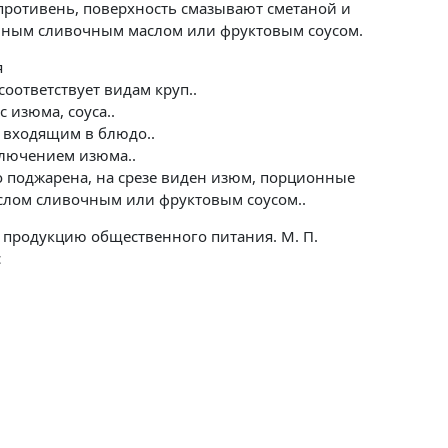
ротивень, поверхность смазывают сметаной и
енным сливочным маслом или фруктовым соусом.
я
соответствует видам круп..
 изюма, соуса..
 входящим в блюдо..
ключением изюма..
 поджарена, на срезе виден изюм, порционные
аслом сливочным или фруктовым соусом..
 продукцию общественного питания. М. П.
с