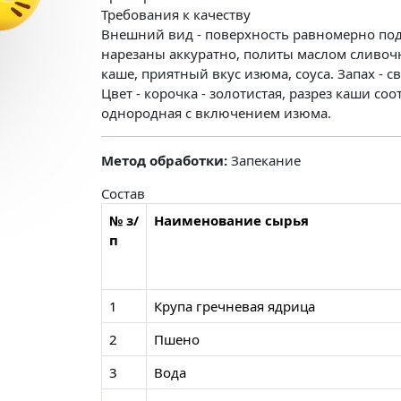
Требования к качеству
Внешний вид - поверхность равномерно под
нарезаны аккуратно, политы маслом сливоч
каше, приятный вкус изюма, соуса. Запах -
Цвет - корочка - золотистая, разрез каши соо
однородная с включением изюма.
Метод обработки:
Запекание
Состав
№ з/
Наименование сырья
п
1
Крупа гречневая ядрица
2
Пшено
3
Вода