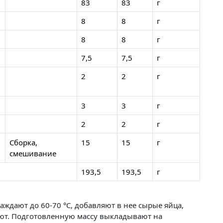
83
83
г
8
8
г
8
8
г
7,5
7,5
г
2
2
г
3
3
г
2
2
г
Сборка,
15
15
г
смешивание
193,5
193,5
г
аждают до 60-70 °C, добавляют в нее сырые яйца,
ют. Подготовленную массу выкладывают на