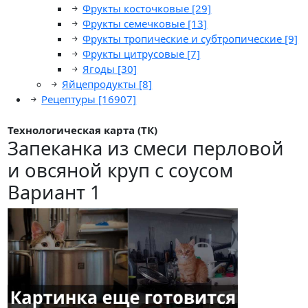
Фрукты косточковые
[29]
Фрукты семечковые
[13]
Фрукты тропические и субтропические
[9]
Фрукты цитрусовые
[7]
Ягоды
[30]
Яйцепродукты
[8]
Рецептуры
[16907]
Технологическая карта (ТК)
Запеканка из смеси перловой
и овсяной круп с соусом
Вариант 1