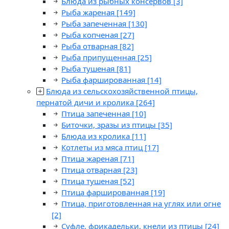
Блюда из рыбных консервов
[3]
Рыба жареная
[149]
Рыба запеченная
[130]
Рыба копченая
[27]
Рыба отварная
[82]
Рыба припущенная
[25]
Рыба тушеная
[81]
Рыба фаршированная
[14]
Блюда из сельскохозяйственной птицы,
пернатой дичи и кролика
[264]
Птица запеченная
[10]
Биточки, зразы из птицы
[35]
Блюда из кролика
[11]
Котлеты из мяса птиц
[17]
Птица жареная
[71]
Птица отварная
[23]
Птица тушеная
[52]
Птица фаршированная
[19]
Птица, приготовленная на углях или огне
[2]
Суфле, фрикадельки, кнели из птицы
[24]