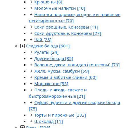
Крюшоны
[8]
Молочные напитки
[10]
Напитки плодовые, ягодные и травяные
негазированные
[70]
Соки овощные. Консервы
[11]
Соки фруктовые. Консервы
[27]
Чай
[28]
Сладкие блюда
[681]
Рулеты
[24]
Другие блюда
[85]
Варенье, джем, повидло (консервы)
[79]
Желе, муссы, самбуки
[59]
Кремы и взбитые сливки
[60]
Мороженое
[35]
Плоды и ягоды свежие и
быстрозамороженные
[21]
Суфле, пудинги и другие сладкие блюда
[75]
Торты и пирожные
[232]
Шоколад
[11]
Соусы
[206]