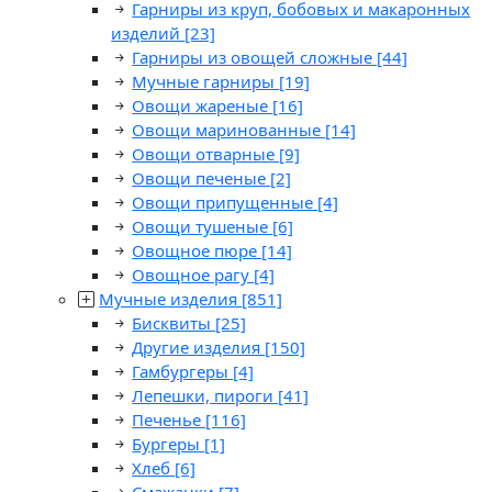
Гарниры из круп, бобовых и макаронных
изделий
[23]
Гарниры из овощей сложные
[44]
Мучные гарниры
[19]
Овощи жареные
[16]
Овощи маринованные
[14]
Овощи отварные
[9]
Овощи печеные
[2]
Овощи припущенные
[4]
Овощи тушеные
[6]
Овощное пюре
[14]
Овощное рагу
[4]
Мучные изделия
[851]
Бисквиты
[25]
Другие изделия
[150]
Гамбургеры
[4]
Лепешки, пироги
[41]
Печенье
[116]
Бургеры
[1]
Хлеб
[6]