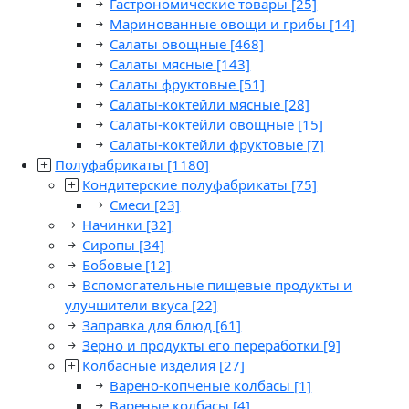
Гастрономические товары
[25]
Маринованные овощи и грибы
[14]
Салаты овощные
[468]
Салаты мясные
[143]
Салаты фруктовые
[51]
Салаты-коктейли мясные
[28]
Салаты-коктейли овощные
[15]
Салаты-коктейли фруктовые
[7]
Полуфабрикаты
[1180]
Кондитерские полуфабрикаты
[75]
Смеси
[23]
Начинки
[32]
Сиропы
[34]
Бобовые
[12]
Вспомогательные пищевые продукты и
улучшители вкуса
[22]
Заправка для блюд
[61]
Зерно и продукты его переработки
[9]
Колбасные изделия
[27]
Варено-копченые колбасы
[1]
Вареные колбасы
[4]