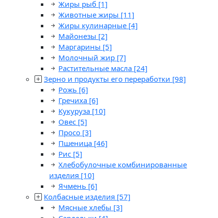
Жиры рыб
[1]
Животные жиры
[11]
Жиры кулинарные
[4]
Майонезы
[2]
Маргарины
[5]
Молочный жир
[7]
Растительные масла
[24]
Зерно и продукты его переработки
[98]
Рожь
[6]
Гречиха
[6]
Кукуруза
[10]
Овес
[5]
Просо
[3]
Пшеница
[46]
Рис
[5]
Хлебобулочные комбинированные
изделия
[10]
Ячмень
[6]
Колбасные изделия
[57]
Мясные хлебы
[3]