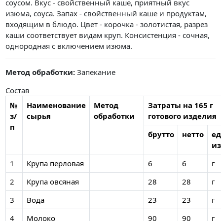
соусом. Вкус - свойственный каше, приятный вкус
изюма, соуса. Запах - свойственный каше и продуктам,
входящим в блюдо. Цвет - корочка - золотистая, разрез
каши соответствует видам круп. Консистенция - сочная,
однородная с включением изюма.
Метод обработки:
Запекание
Состав
№
Наименование
Метод
Затраты на 165 г
з/
сырья
обработки
готового изделия
п
брутто
нетто
ед
из
1
Крупа перловая
6
6
г
2
Крупа овсяная
28
28
г
3
Вода
23
23
г
4
Молоко
90
90
г