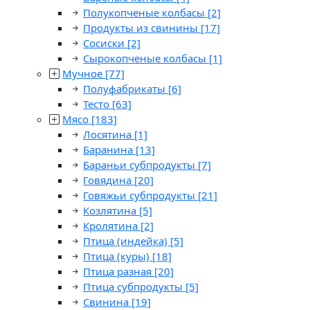
Полукопченые колбасы
[2]
Продукты из свинины
[17]
Сосиски
[2]
Сырокопченые колбасы
[1]
Мучное
[77]
Полуфабрикаты
[6]
Тесто
[63]
Мясо
[183]
Лосятина
[1]
Баранина
[13]
Бараньи субпродукты
[7]
Говядина
[20]
Говяжьи субпродукты
[21]
Козлятина
[5]
Кролятина
[2]
Птица (индейка)
[5]
Птица (куры)
[18]
Птица разная
[20]
Птица субпродукты
[5]
Свинина
[19]