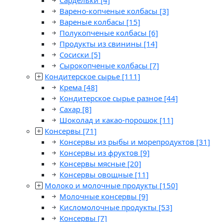
Сардельки
[4]
Варено-копченые колбасы
[3]
Вареные колбасы
[15]
Полукопченые колбасы
[6]
Продукты из свинины
[14]
Сосиски
[5]
Сырокопченые колбасы
[7]
Кондитерское сырье
[111]
Крема
[48]
Кондитерское сырье разное
[44]
Сахар
[8]
Шоколад и какао-порошок
[11]
Консервы
[71]
Консервы из рыбы и морепродуктов
[31]
Консервы из фруктов
[9]
Консервы мясные
[20]
Консервы овощные
[11]
Молоко и молочные продукты
[150]
Молочные консервы
[9]
Кисломолочные продукты
[53]
Консервы
[7]