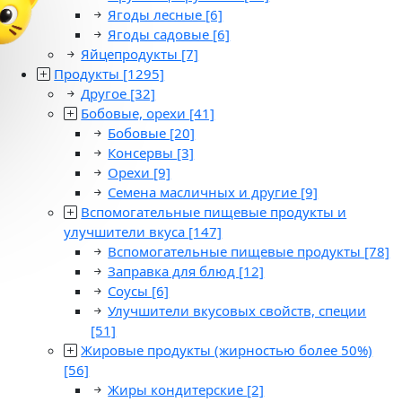
Ягоды лесные
[6]
Ягоды садовые
[6]
Яйцепродукты
[7]
Продукты
[1295]
Другое
[32]
Бобовые, орехи
[41]
Бобовые
[20]
Консервы
[3]
Орехи
[9]
Семена масличных и другие
[9]
Вспомогательные пищевые продукты и
улучшители вкуса
[147]
Вспомогательные пищевые продукты
[78]
Заправка для блюд
[12]
Соусы
[6]
Улучшители вкусовых свойств, специи
[51]
Жировые продукты (жирностью более 50%)
[56]
Жиры кондитерские
[2]