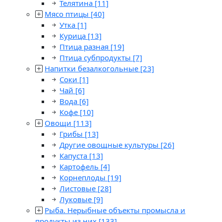
Телятина
[11]
Мясо птицы
[40]
Утка
[1]
Курица
[13]
Птица разная
[19]
Птица субпродукты
[7]
Напитки безалкогольные
[23]
Соки
[1]
Чай
[6]
Вода
[6]
Кофе
[10]
Овощи
[113]
Грибы
[13]
Другие овощные культуры
[26]
Капуста
[13]
Картофель
[4]
Корнеплоды
[19]
Листовые
[28]
Луковые
[9]
Рыба. Нерыбные объекты промысла и
продукты из них
[133]