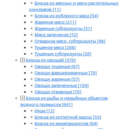
Блюда из мясных и мясо-растительных
консервов
[11]
Блюда из рубленого мяса
[54]
Жареное мясо
[211]
Жареные субпродукты
[51]
Мясо запеченое
[72]
Отварное мясо, субпродукты
[96]
Тушеное мясо
[206]
Тушеные субпродукты
[26]
Блюда из овощей
[370]
Овощи тушеные
[67]
Овощи фаршированные
[70]
Овощи жареные
[57]
Овощи запеченные
[104]
Овощи отварные
[70]
Блюда из рыбы и нерыбных объектов
водного промысла
[641]
Икра
[12]
Блюда из котлетной массы
[53]
Блюда из морепродуктов
[64]