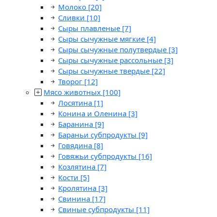
Молоко
[20]
Сливки
[10]
Сыры плавленые
[7]
Сыры сычужные мягкие
[4]
Сыры сычужные полутвердые
[3]
Сыры сычужные рассольные
[3]
Сыры сычужные твердые
[22]
Творог
[12]
Мясо животных
[100]
Лосятина
[1]
Конина и Оленина
[3]
Баранина
[9]
Бараньи субпродукты
[9]
Говядина
[8]
Говяжьи субпродукты
[16]
Козлятина
[7]
Кости
[5]
Кролятина
[3]
Свинина
[17]
Свиные субпродукты
[11]