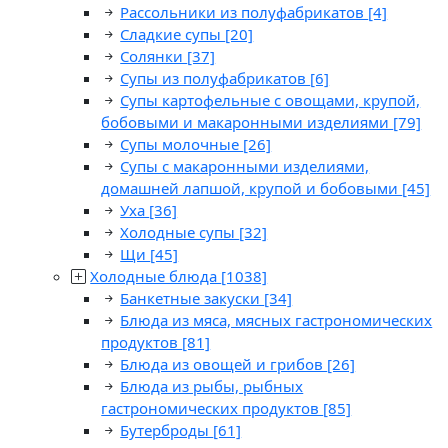
Рассольники из полуфабрикатов
[4]
Сладкие супы
[20]
Солянки
[37]
Супы из полуфабрикатов
[6]
Супы картофельные с овощами, крупой,
бобовыми и макаронными изделиями
[79]
Супы молочные
[26]
Супы с макаронными изделиями,
домашней лапшой, крупой и бобовыми
[45]
Уха
[36]
Холодные супы
[32]
Щи
[45]
Холодные блюда
[1038]
Банкетные закуски
[34]
Блюда из мяса, мясных гастрономических
продуктов
[81]
Блюда из овощей и грибов
[26]
Блюда из рыбы, рыбных
гастрономических продуктов
[85]
Бутерброды
[61]