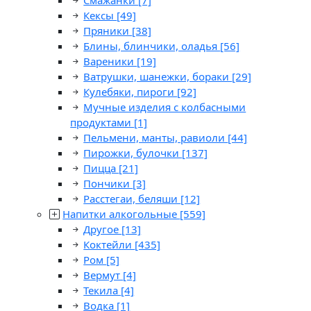
Смажанки
[7]
Кексы
[49]
Пряники
[38]
Блины, блинчики, оладья
[56]
Вареники
[19]
Ватрушки, шанежки, бораки
[29]
Кулебяки, пироги
[92]
Мучные изделия с колбасными
продуктами
[1]
Пельмени, манты, равиоли
[44]
Пирожки, булочки
[137]
Пицца
[21]
Пончики
[3]
Расстегаи, беляши
[12]
Напитки алкогольные
[559]
Другое
[13]
Коктейли
[435]
Ром
[5]
Вермут
[4]
Текила
[4]
Водка
[1]