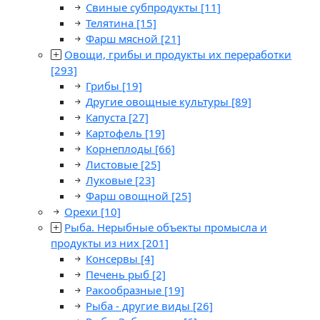
Свиные субпродукты
[11]
Телятина
[15]
Фарш мясной
[21]
Овощи, грибы и продукты их переработки
[293]
Грибы
[19]
Другие овощные культуры
[89]
Капуста
[27]
Картофель
[19]
Корнеплоды
[66]
Листовые
[25]
Луковые
[23]
Фарш овощной
[25]
Орехи
[10]
Рыба. Нерыбные объекты промысла и
продукты из них
[201]
Консервы
[4]
Печень рыб
[2]
Ракообразные
[19]
Рыба - другие виды
[26]