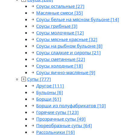
Соусы остальные
[27]
Масляные смеси
[35]
Соусы белые на мясном бульоне
[14]
Соусы грибные
[3]
Соусы молочные
[12]
Соусы мясные красные
[32]
Соусы на рыбном бульоне
[8]
Соусы сладкие и сиропы
[21]
Соусы сметанные
[22]
Соусы холодные
[18]
Соусы яично-масляные
[9]
Супы
[777]
Другое
[111]
Бульоны
[6]
Борщи
[61]
Борщи из полуфабрикатов
[10]
Горячие супы
[123]
Прозрачные супы
[49]
Пюреобразные супы
[64]
Рассольники
[16]