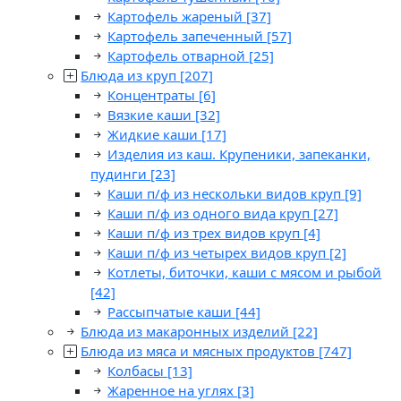
Картофель жареный
[37]
Картофель запеченный
[57]
Картофель отварной
[25]
Блюда из круп
[207]
Концентраты
[6]
Вязкие каши
[32]
Жидкие каши
[17]
Изделия из каш. Крупеники, запеканки,
пудинги
[23]
Каши п/ф из нескольки видов круп
[9]
Каши п/ф из одного вида круп
[27]
Каши п/ф из трех видов круп
[4]
Каши п/ф из четырех видов круп
[2]
Котлеты, биточки, каши с мясом и рыбой
[42]
Рассыпчатые каши
[44]
Блюда из макаронных изделий
[22]
Блюда из мяса и мясных продуктов
[747]
Колбасы
[13]
Жаренное на углях
[3]