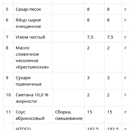
5
Сахар-песок
8
8
г
6
Яйцо сырое
8
8
г
очищенное
7
Изюм чистый
7,5
7,5
г
8
Масло
2
2
г
сливочное
несоленое
«Крестьянское»
9
Сухари
3
3
г
пшеничные
10
Сметана 10,0 %
2
2
г
жирности
11
Соус
Сборка,
15
15
г
абрикосовый
смешивание
ИТОГО
192,5
192,5
г