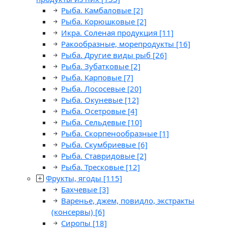
Рыба. Камбаловые
[2]
Рыба. Корюшковые
[2]
Икра. Соленая продукция
[11]
Ракообразные, морепродукты
[16]
Рыба. Другие виды рыб
[26]
Рыба. Зубатковые
[2]
Рыба. Карповые
[7]
Рыба. Лососевые
[20]
Рыба. Окуневые
[12]
Рыба. Осетровые
[4]
Рыба. Сельдевые
[10]
Рыба. Скорпенообразные
[1]
Рыба. Скумбриевые
[6]
Рыба. Ставридовые
[2]
Рыба. Тресковые
[12]
Фрукты, ягоды
[115]
Бахчевые
[3]
Варенье, джем, повидло, экстракты
(консервы)
[6]
Сиропы
[18]