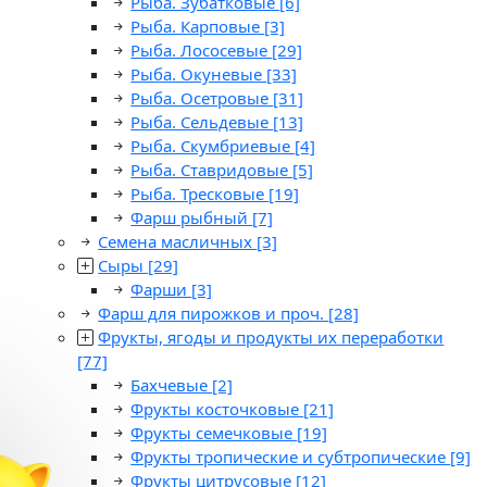
Рыба. Зубатковые
[6]
Рыба. Карповые
[3]
Рыба. Лососевые
[29]
Рыба. Окуневые
[33]
Рыба. Осетровые
[31]
Рыба. Сельдевые
[13]
Рыба. Скумбриевые
[4]
Рыба. Ставридовые
[5]
Рыба. Тресковые
[19]
Фарш рыбный
[7]
Семена масличных
[3]
Сыры
[29]
Фарши
[3]
Фарш для пирожков и проч.
[28]
Фрукты, ягоды и продукты их переработки
[77]
Бахчевые
[2]
Фрукты косточковые
[21]
Фрукты семечковые
[19]
Фрукты тропические и субтропические
[9]
Фрукты цитрусовые
[12]