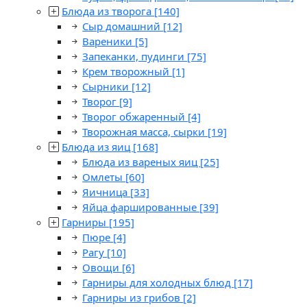
Блюда из творога
[140]
Сыр домашний
[12]
Вареники
[5]
Запеканки, пудинги
[75]
Крем творожный
[1]
Сырники
[12]
Творог
[9]
Творог обжаренный
[4]
Творожная масса, сырки
[19]
Блюда из яиц
[168]
Блюда из вареных яиц
[25]
Омлеты
[60]
Яичница
[33]
Яйца фаршированные
[39]
Гарниры
[195]
Пюре
[4]
Рагу
[10]
Овощи
[6]
Гарниры для холодных блюд
[17]
Гарниры из грибов
[2]