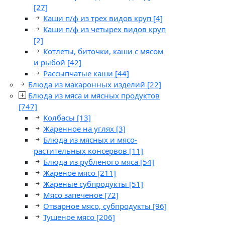
[27]
Каши п/ф из трех видов круп
[4]
Каши п/ф из четырех видов круп
[2]
Котлеты, биточки, каши с мясом
и рыбой
[42]
Рассыпчатые каши
[44]
Блюда из макаронных изделий
[22]
Блюда из мяса и мясных продуктов
[747]
Колбасы
[13]
Жаренное на углях
[3]
Блюда из мясных и мясо-
растительных консервов
[11]
Блюда из рубленого мяса
[54]
Жареное мясо
[211]
Жареные субпродукты
[51]
Мясо запеченое
[72]
Отварное мясо, субпродукты
[96]
Тушеное мясо
[206]