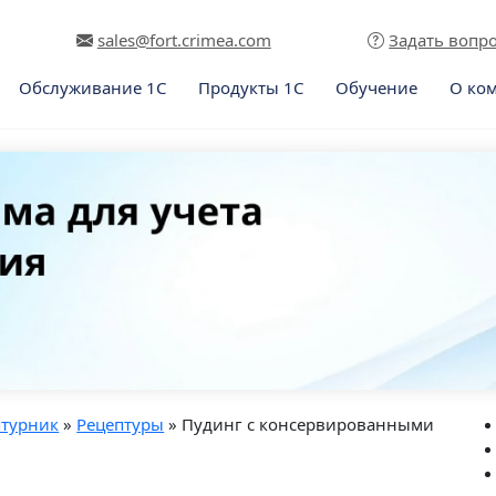
sales@fort.crimea.com
Задать вопр
Обслуживание 1С
Продукты 1С
Обучение
О ко
птурник
»
Рецептуры
» Пудинг с консервированными