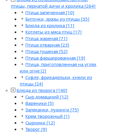
птицы, пернатой дичи и кролика
[264]
Птица запеченная
[10]
Биточки, зразы из птицы
[35]
Блюда из кролика
[11]
Котлеты из мяса птиц
[17]
Птица жареная
[71]
Птица отварная
[23]
Птица тушеная
[52]
Птица фаршированная
[19]
Птица, приготовленная на углях
или огне
[2]
Суфле, фрикадельки, кнели из
птицы
[24]
Блюда из творога
[140]
Сыр домашний
[12]
Вареники
[5]
Запеканки, пудинги
[75]
Крем творожный
[1]
Сырники
[12]
Творог
[9]