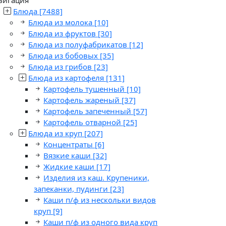
Блюда
[7488]
Блюда из молока
[10]
Блюда из фруктов
[30]
Блюда из полуфабрикатов
[12]
Блюда из бобовых
[35]
Блюда из грибов
[23]
Блюда из картофеля
[131]
Картофель тушенный
[10]
Картофель жареный
[37]
Картофель запеченный
[57]
Картофель отварной
[25]
Блюда из круп
[207]
Концентраты
[6]
Вязкие каши
[32]
Жидкие каши
[17]
Изделия из каш. Крупеники,
запеканки, пудинги
[23]
Каши п/ф из нескольки видов
круп
[9]
Каши п/ф из одного вида круп