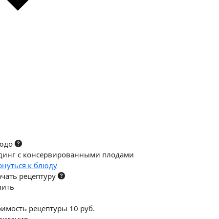
юдо
динг с консервированными плодами
рнуться к блюду
ачать рецептуру
пить
оимость рецептуры 10 руб.
вигация