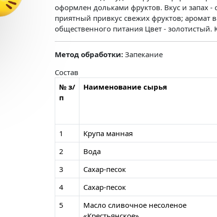
оформлен дольками фруктов. Вкус и запах -
приятный привкус свежих фруктов; аромат в
общественного питания Цвет - золотистый. К
Метод обработки:
Запекание
Состав
№ з/
Наименование сырья
п
1
Крупа манная
2
Вода
3
Сахар-песок
4
Сахар-песок
5
Масло сливочное несоленое
«Крестьянское»