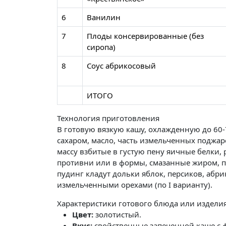
6
Ванилин
7
Плоды консервированные (без
сиропа)
8
Соус абрикосовый
ИТОГО
Технология приготовления
В готовую вязкую кашу, охлажденную до 60-
сахаром, масло, часть измельченных поджа
массу взбитые в густую пену яичные белки,
противни или в формы, смазанные жиром, п
пудинг кладут дольки яблок, персиков, абр
измельченными орехами (по I варианту).
Характеристики готового блюда или издели
Цвет:
золотистый.
Вкус:
свойственные запеченной каше с ф