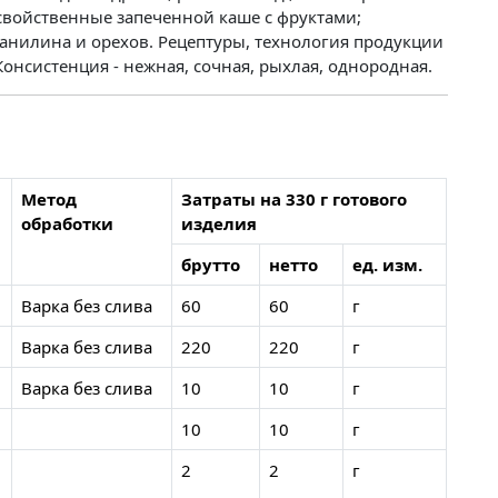
 свойственные запеченной каше с фруктами;
анилина и орехов. Рецептуры, технология продукции
онсистенция - нежная, сочная, рыхлая, однородная.
Метод
Затраты на 330 г готового
обработки
изделия
брутто
нетто
ед. изм.
Варка без слива
60
60
г
Варка без слива
220
220
г
Варка без слива
10
10
г
10
10
г
2
2
г