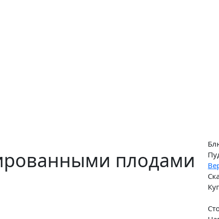
Бл
вированными плодами
Пу
Ве
Ск
Ку
Ст
На