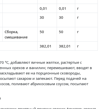
0,01
0,01
г
30
30
г
Сборка,
50
50
г
смешивание
382,01
382,01
г
70 °C, добавляют яичные желтки, растертые с
ренных орехов и ванилин; перемешивают, вводят в
 раскладывают ее на порционные сковороды,
осыпают сахаром и запекают. Перед подачей на
икосов, поливают абрикосовым соусом, посыпают
я
руктами; приятный привкус свежих фруктов; аромат