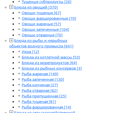
Тушеные субпродукты
[26]
Блюда из овощей
[370]
Овощи тушеные
[67]
Овощи фаршированные
[70]
Овощи жареные
[57]
Овощи запеченные
[104]
Овощи отварные
[70]
Блюда из рыбы и нерыбных
объектов водного промысла
[641]
Икра
[12]
Блюда из котлетной массы
[53]
Блюда из морепродуктов
[64]
Блюда из рыбных консервов
[3]
Рыба жареная
[149]
Рыба запеченная
[130]
Рыба копченая
[27]
Рыба отварная
[82]
Рыба припущенная
[25]
Рыба тушеная
[81]
Рыба фаршированная
[14]
Блюда из сельскохозяйственной