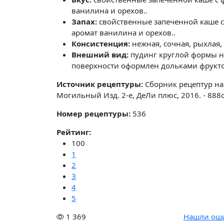
ванилина и орехов..
Запах:
свойственные запеченной каше с
аромат ванилина и орехов..
Консистенция:
нежная, сочная, рыхлая,
Внешний вид:
пудинг круглой формы нар
поверхности оформлен дольками фрукто
Источник рецептуры:
Сборник рецептур на
Могильный Изд. 2-е, ДеЛи плюс, 2016. - 888
Номер рецептуры:
536
Рейтинг:
100
1
2
3
4
5
1 369
Нашли ош