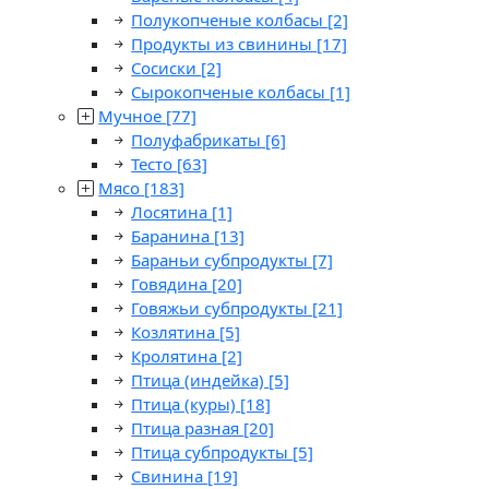
Полукопченые колбасы
[2]
Продукты из свинины
[17]
Сосиски
[2]
Сырокопченые колбасы
[1]
Мучное
[77]
Полуфабрикаты
[6]
Тесто
[63]
Мясо
[183]
Лосятина
[1]
Баранина
[13]
Бараньи субпродукты
[7]
Говядина
[20]
Говяжьи субпродукты
[21]
Козлятина
[5]
Кролятина
[2]
Птица (индейка)
[5]
Птица (куры)
[18]
Птица разная
[20]
Птица субпродукты
[5]
Свинина
[19]