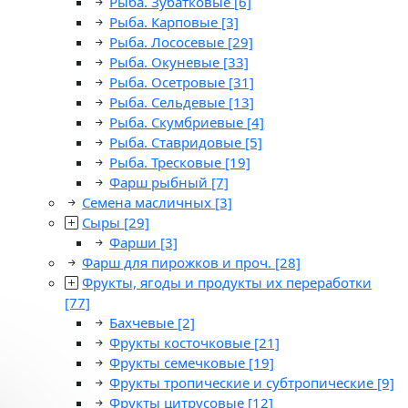
Рыба. Зубатковые
[6]
Рыба. Карповые
[3]
Рыба. Лососевые
[29]
Рыба. Окуневые
[33]
Рыба. Осетровые
[31]
Рыба. Сельдевые
[13]
Рыба. Скумбриевые
[4]
Рыба. Ставридовые
[5]
Рыба. Тресковые
[19]
Фарш рыбный
[7]
Семена масличных
[3]
Сыры
[29]
Фарши
[3]
Фарш для пирожков и проч.
[28]
Фрукты, ягоды и продукты их переработки
[77]
Бахчевые
[2]
Фрукты косточковые
[21]
Фрукты семечковые
[19]
Фрукты тропические и субтропические
[9]
Фрукты цитрусовые
[12]