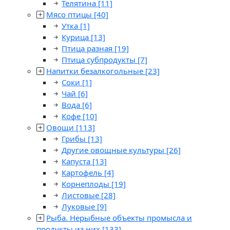
Телятина
[11]
Мясо птицы
[40]
Утка
[1]
Курица
[13]
Птица разная
[19]
Птица субпродукты
[7]
Напитки безалкогольные
[23]
Соки
[1]
Чай
[6]
Вода
[6]
Кофе
[10]
Овощи
[113]
Грибы
[13]
Другие овощные культуры
[26]
Капуста
[13]
Картофель
[4]
Корнеплоды
[19]
Листовые
[28]
Луковые
[9]
Рыба. Нерыбные объекты промысла и
продукты из них
[133]