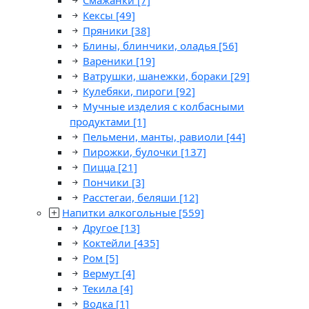
Смажанки
[7]
Кексы
[49]
Пряники
[38]
Блины, блинчики, оладья
[56]
Вареники
[19]
Ватрушки, шанежки, бораки
[29]
Кулебяки, пироги
[92]
Мучные изделия с колбасными
продуктами
[1]
Пельмени, манты, равиоли
[44]
Пирожки, булочки
[137]
Пицца
[21]
Пончики
[3]
Расстегаи, беляши
[12]
Напитки алкогольные
[559]
Другое
[13]
Коктейли
[435]
Ром
[5]
Вермут
[4]
Текила
[4]
Водка
[1]