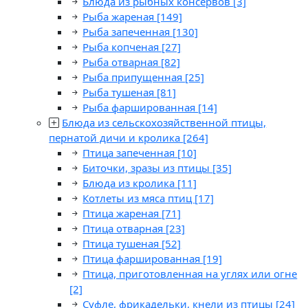
Блюда из рыбных консервов
[3]
Рыба жареная
[149]
Рыба запеченная
[130]
Рыба копченая
[27]
Рыба отварная
[82]
Рыба припущенная
[25]
Рыба тушеная
[81]
Рыба фаршированная
[14]
Блюда из сельскохозяйственной птицы,
пернатой дичи и кролика
[264]
Птица запеченная
[10]
Биточки, зразы из птицы
[35]
Блюда из кролика
[11]
Котлеты из мяса птиц
[17]
Птица жареная
[71]
Птица отварная
[23]
Птица тушеная
[52]
Птица фаршированная
[19]
Птица, приготовленная на углях или огне
[2]
Суфле, фрикадельки, кнели из птицы
[24]