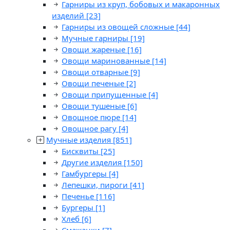
Гарниры из круп, бобовых и макаронных
изделий
[23]
Гарниры из овощей сложные
[44]
Мучные гарниры
[19]
Овощи жареные
[16]
Овощи маринованные
[14]
Овощи отварные
[9]
Овощи печеные
[2]
Овощи припущенные
[4]
Овощи тушеные
[6]
Овощное пюре
[14]
Овощное рагу
[4]
Мучные изделия
[851]
Бисквиты
[25]
Другие изделия
[150]
Гамбургеры
[4]
Лепешки, пироги
[41]
Печенье
[116]
Бургеры
[1]
Хлеб
[6]