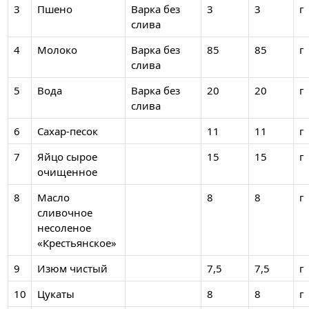
3
Пшено
Варка без
3
3
г
слива
4
Молоко
Варка без
85
85
г
слива
5
Вода
Варка без
20
20
г
слива
6
Сахар-песок
11
11
г
7
Яйцо сырое
15
15
г
очищенное
8
Масло
8
8
г
сливочное
несоленое
«Крестьянское»
9
Изюм чистый
7,5
7,5
г
10
Цукаты
8
8
г