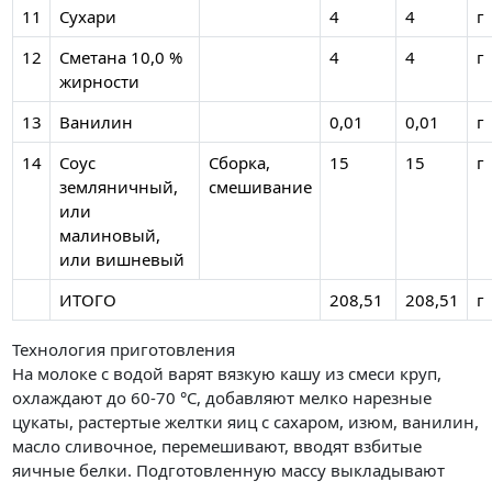
11
Сухари
4
4
г
12
Сметана 10,0 %
4
4
г
жирности
13
Ванилин
0,01
0,01
г
14
Соус
Сборка,
15
15
г
земляничный,
смешивание
или
малиновый,
или вишневый
ИТОГО
208,51
208,51
г
Технология приготовления
На молоке с водой варят вязкую кашу из смеси круп,
охлаждают до 60-70 °C, добавляют мелко нарезные
цукаты, растертые желтки яиц с сахаром, изюм, ванилин,
масло сливочное, перемешивают, вводят взбитые
яичные белки. Подготовленную массу выкладывают