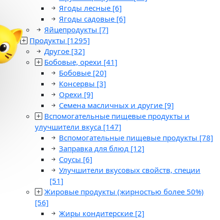
Ягоды лесные
[6]
Ягоды садовые
[6]
Яйцепродукты
[7]
Продукты
[1295]
Другое
[32]
Бобовые, орехи
[41]
Бобовые
[20]
Консервы
[3]
Орехи
[9]
Семена масличных и другие
[9]
Вспомогательные пищевые продукты и
улучшители вкуса
[147]
Вспомогательные пищевые продукты
[78]
Заправка для блюд
[12]
Соусы
[6]
Улучшители вкусовых свойств, специи
[51]
Жировые продукты (жирностью более 50%)
[56]
Жиры кондитерские
[2]