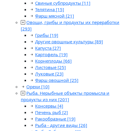
Свиные субпродукты
[11]
Телятина
[15]
Фарш мясной
[21]
Овощи, грибы и продукты их переработки
[293]
Грибы
[19]
Другие овощные культуры
[89]
Капуста
[27]
Картофель
[19]
Корнеплоды
[66]
Листовые
[25]
Луковые
[23]
Фарш овощной
[25]
Орехи
[10]
Рыба. Нерыбные объекты промысла и
продукты из них
[201]
Консервы
[4]
Печень рыб
[2]
Ракообразные
[19]
Рыба - другие виды
[26]