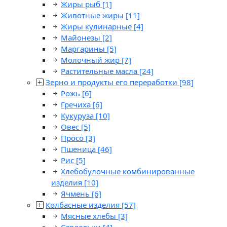
Жиры рыб
[1]
Животные жиры
[11]
Жиры кулинарные
[4]
Майонезы
[2]
Маргарины
[5]
Молочный жир
[7]
Растительные масла
[24]
Зерно и продукты его переработки
[98]
Рожь
[6]
Гречиха
[6]
Кукуруза
[10]
Овес
[5]
Просо
[3]
Пшеница
[46]
Рис
[5]
Хлебобулочные комбинированные
изделия
[10]
Ячмень
[6]
Колбасные изделия
[57]
Мясные хлебы
[3]