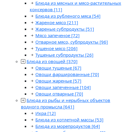
Блюда из мясных и мясо-растительных
консервов
[11]
Блюда из рубленого мяса
[54]
Жареное мясо
[211]
Жареные субпродукты
[51]
Мясо запеченое
[72]
Отварное мясо, субпродукты
[96]
Тушеное мясо
[206]
Тушеные субпродукты
[26]
Блюда из овощей
[370]
Овощи тушеные
[67]
Овощи фаршированные
[70]
Овощи жареные
[57]
Овощи запеченные
[104]
Овощи отварные
[70]
Блюда из рыбы и нерыбных объектов
водного промысла
[641]
Икра
[12]
Блюда из котлетной массы
[53]
Блюда из морепродуктов
[64]