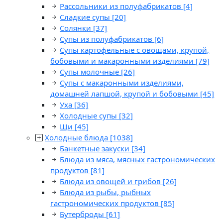
Рассольники из полуфабрикатов
[4]
Сладкие супы
[20]
Солянки
[37]
Супы из полуфабрикатов
[6]
Супы картофельные с овощами, крупой,
бобовыми и макаронными изделиями
[79]
Супы молочные
[26]
Супы с макаронными изделиями,
домашней лапшой, крупой и бобовыми
[45]
Уха
[36]
Холодные супы
[32]
Щи
[45]
Холодные блюда
[1038]
Банкетные закуски
[34]
Блюда из мяса, мясных гастрономических
продуктов
[81]
Блюда из овощей и грибов
[26]
Блюда из рыбы, рыбных
гастрономических продуктов
[85]
Бутерброды
[61]