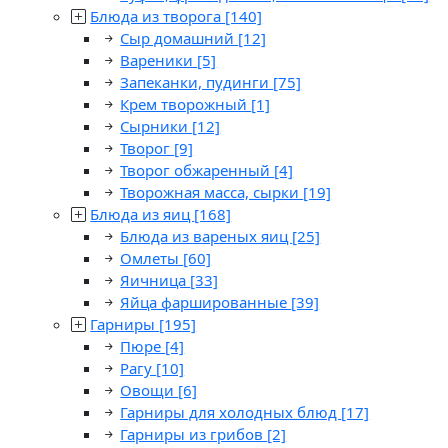
Блюда из творога
[140]
Сыр домашний
[12]
Вареники
[5]
Запеканки, пудинги
[75]
Крем творожный
[1]
Сырники
[12]
Творог
[9]
Творог обжаренный
[4]
Творожная масса, сырки
[19]
Блюда из яиц
[168]
Блюда из вареных яиц
[25]
Омлеты
[60]
Яичница
[33]
Яйца фаршированные
[39]
Гарниры
[195]
Пюре
[4]
Рагу
[10]
Овощи
[6]
Гарниры для холодных блюд
[17]
Гарниры из грибов
[2]