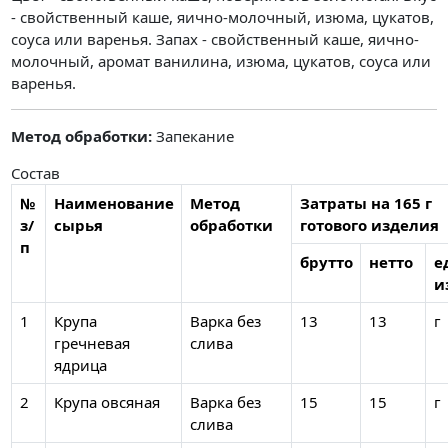
- свойственный каше, яично-молочный, изюма, цукатов,
соуса или варенья. Запах - свойственный каше, яично-
молочный, аромат ванилина, изюма, цукатов, соуса или
варенья.
Метод обработки:
Запекание
Состав
№
Наименование
Метод
Затраты на 165 г
з/
сырья
обработки
готового изделия
п
брутто
нетто
е
и
1
Крупа
Варка без
13
13
г
гречневая
слива
ядрица
2
Крупа овсяная
Варка без
15
15
г
слива