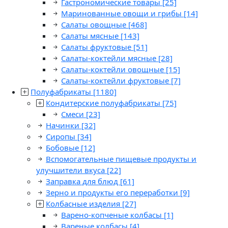
Гастрономические товары
[25]
Маринованные овощи и грибы
[14]
Салаты овощные
[468]
Салаты мясные
[143]
Салаты фруктовые
[51]
Салаты-коктейли мясные
[28]
Салаты-коктейли овощные
[15]
Салаты-коктейли фруктовые
[7]
Полуфабрикаты
[1180]
Кондитерские полуфабрикаты
[75]
Смеси
[23]
Начинки
[32]
Сиропы
[34]
Бобовые
[12]
Вспомогательные пищевые продукты и
улучшители вкуса
[22]
Заправка для блюд
[61]
Зерно и продукты его переработки
[9]
Колбасные изделия
[27]
Варено-копченые колбасы
[1]
Вареные колбасы
[4]