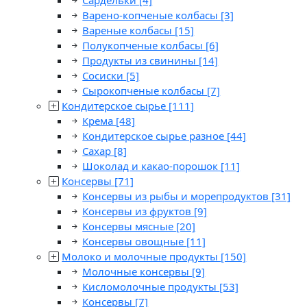
Сардельки
[4]
Варено-копченые колбасы
[3]
Вареные колбасы
[15]
Полукопченые колбасы
[6]
Продукты из свинины
[14]
Сосиски
[5]
Сырокопченые колбасы
[7]
Кондитерское сырье
[111]
Крема
[48]
Кондитерское сырье разное
[44]
Сахар
[8]
Шоколад и какао-порошок
[11]
Консервы
[71]
Консервы из рыбы и морепродуктов
[31]
Консервы из фруктов
[9]
Консервы мясные
[20]
Консервы овощные
[11]
Молоко и молочные продукты
[150]
Молочные консервы
[9]
Кисломолочные продукты
[53]
Консервы
[7]