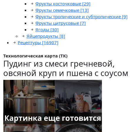
Фрукты косточковые
[29]
Фрукты семечковые
[13]
Фрукты тропические и субтропические
[9]
Фрукты цитрусовые
[7]
Ягоды
[30]
Яйцепродукты
[8]
Рецептуры
[16907]
Технологическая карта (ТК)
Пудинг из смеси гречневой,
овсяной круп и пшена с соусом