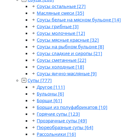
Соусы остальные
[27]
Масляные смеси
[35]
Соусы белые на мясном бульоне
[14]
Соусы грибные
[3]
Соусы молочные
[12]
Соусы мясные красные
[32]
Соусы на рыбном бульоне
[8]
Соусы сладкие и сиропы
[21]
Соусы сметанные
[22]
Соусы холодные
[18]
Соусы яично-масляные
[9]
Супы
[777]
Другое
[111]
Бульоны
[6]
Борщи
[61]
Борщи из полуфабрикатов
[10]
Горячие супы
[123]
Прозрачные супы
[49]
Пюреобразные супы
[64]
Рассольники
[16]