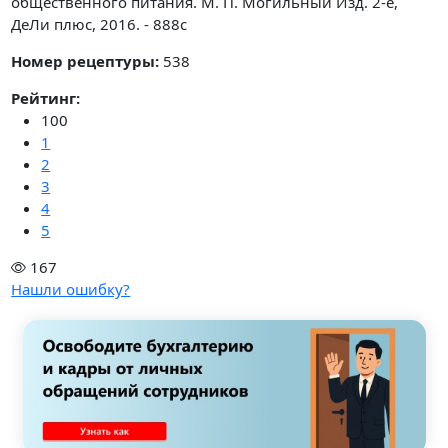
общественного питания. М. П. Могильный Изд. 2-е,
ДеЛи плюс, 2016. - 888с
Номер рецептуры:
538
Рейтинг:
100
1
2
3
4
5
167
Нашли ошибку?