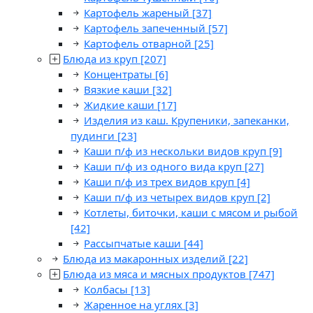
Картофель жареный
[37]
Картофель запеченный
[57]
Картофель отварной
[25]
Блюда из круп
[207]
Концентраты
[6]
Вязкие каши
[32]
Жидкие каши
[17]
Изделия из каш. Крупеники, запеканки,
пудинги
[23]
Каши п/ф из нескольки видов круп
[9]
Каши п/ф из одного вида круп
[27]
Каши п/ф из трех видов круп
[4]
Каши п/ф из четырех видов круп
[2]
Котлеты, биточки, каши с мясом и рыбой
[42]
Рассыпчатые каши
[44]
Блюда из макаронных изделий
[22]
Блюда из мяса и мясных продуктов
[747]
Колбасы
[13]
Жаренное на углях
[3]