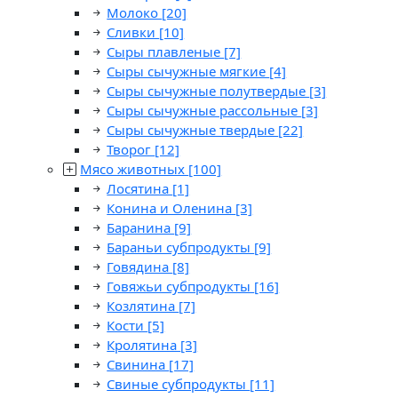
Молоко
[20]
Сливки
[10]
Сыры плавленые
[7]
Сыры сычужные мягкие
[4]
Сыры сычужные полутвердые
[3]
Сыры сычужные рассольные
[3]
Сыры сычужные твердые
[22]
Творог
[12]
Мясо животных
[100]
Лосятина
[1]
Конина и Оленина
[3]
Баранина
[9]
Бараньи субпродукты
[9]
Говядина
[8]
Говяжьи субпродукты
[16]
Козлятина
[7]
Кости
[5]
Кролятина
[3]
Свинина
[17]
Свиные субпродукты
[11]