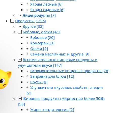
Ягоды лесные
[6]
Ягоды садовые
[6]
Яйцепродукты
[7]
Продукты
[1295]
Другое
[32]
Бобовые, орехи
[41]
Бобовые
[20]
Консервы
[3]
Орехи
[9]
Семена масличных и другие
[9]
Вспомогательные пищевые продукты и
улучшители вкуса
[147]
Вспомогательные пищевые продукты
[78]
Заправка для блюд
[12]
Соусы
[6]
Улучшители вкусовых свойств, специи
[51]
Жировые продукты (жирностью более 50%)
[56]
Жиры кондитерские
[2]