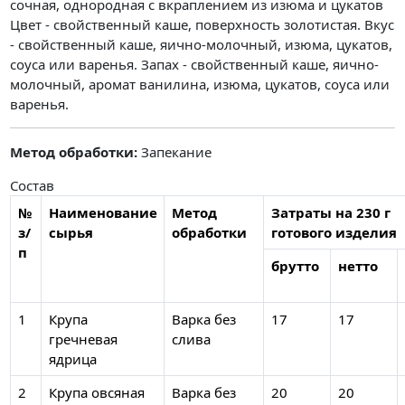
сочная, однородная с вкраплением из изюма и цукатов
Цвет - свойственный каше, поверхность золотистая. Вкус
- свойственный каше, яично-молочный, изюма, цукатов,
соуса или варенья. Запах - свойственный каше, яично-
молочный, аромат ванилина, изюма, цукатов, соуса или
варенья.
Метод обработки:
Запекание
Состав
№
Наименование
Метод
Затраты на 230 г
з/
сырья
обработки
готового изделия
п
брутто
нетто
1
Крупа
Варка без
17
17
гречневая
слива
ядрица
2
Крупа овсяная
Варка без
20
20