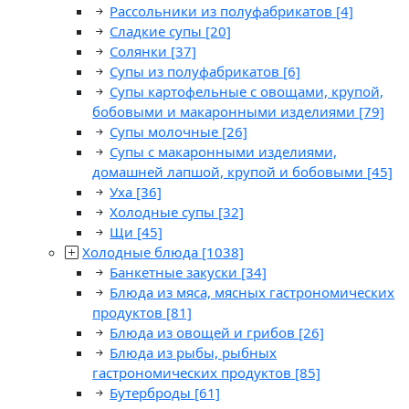
Рассольники из полуфабрикатов
[4]
Сладкие супы
[20]
Солянки
[37]
Супы из полуфабрикатов
[6]
Супы картофельные с овощами, крупой,
бобовыми и макаронными изделиями
[79]
Супы молочные
[26]
Супы с макаронными изделиями,
домашней лапшой, крупой и бобовыми
[45]
Уха
[36]
Холодные супы
[32]
Щи
[45]
Холодные блюда
[1038]
Банкетные закуски
[34]
Блюда из мяса, мясных гастрономических
продуктов
[81]
Блюда из овощей и грибов
[26]
Блюда из рыбы, рыбных
гастрономических продуктов
[85]
Бутерброды
[61]