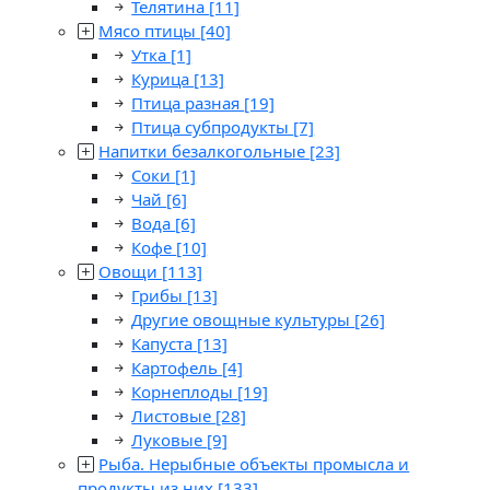
Телятина
[11]
Мясо птицы
[40]
Утка
[1]
Курица
[13]
Птица разная
[19]
Птица субпродукты
[7]
Напитки безалкогольные
[23]
Соки
[1]
Чай
[6]
Вода
[6]
Кофе
[10]
Овощи
[113]
Грибы
[13]
Другие овощные культуры
[26]
Капуста
[13]
Картофель
[4]
Корнеплоды
[19]
Листовые
[28]
Луковые
[9]
Рыба. Нерыбные объекты промысла и
продукты из них
[133]