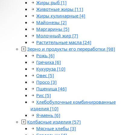
Жиры рыб
[1]
Животные жиры
[11]
Жиры кулинарные
[4]
Майонезы
[2]
Маргарины
[5]
Молочный жир
[7]
Растительные масла
[24]
Зерно и продукты его переработки
[98]
Рожь
[6]
Гречиха
[6]
Кукуруза
[10]
Овес
[5]
Просо
[3]
Пшеница
[46]
Рис
[5]
Хлебобулочные комбинированные
изделия
[10]
Ячмень
[6]
Колбасные изделия
[57]
Мясные хлебы
[3]