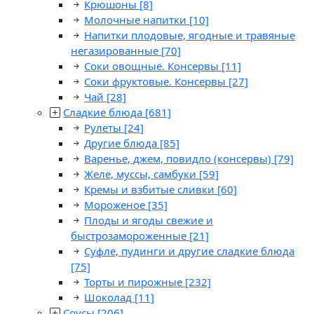
Крюшоны
[8]
Молочные напитки
[10]
Напитки плодовые, ягодные и травяные
негазированные
[70]
Соки овощные. Консервы
[11]
Соки фруктовые. Консервы
[27]
Чай
[28]
Сладкие блюда
[681]
Рулеты
[24]
Другие блюда
[85]
Варенье, джем, повидло (консервы)
[79]
Желе, муссы, самбуки
[59]
Кремы и взбитые сливки
[60]
Мороженое
[35]
Плоды и ягоды свежие и
быстрозамороженные
[21]
Суфле, пудинги и другие сладкие блюда
[75]
Торты и пирожные
[232]
Шоколад
[11]
Соусы
[206]