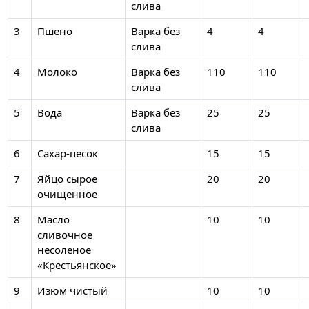
слива
3
Пшено
Варка без
4
4
слива
4
Молоко
Варка без
110
110
слива
5
Вода
Варка без
25
25
слива
6
Сахар-песок
15
15
7
Яйцо сырое
20
20
очищенное
8
Масло
10
10
сливочное
несоленое
«Крестьянское»
9
Изюм чистый
10
10