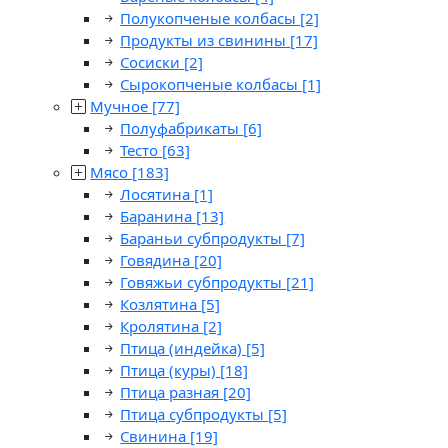
Полукопченые колбасы
[2]
Продукты из свинины
[17]
Сосиски
[2]
Сырокопченые колбасы
[1]
Мучное
[77]
Полуфабрикаты
[6]
Тесто
[63]
Мясо
[183]
Лосятина
[1]
Баранина
[13]
Бараньи субпродукты
[7]
Говядина
[20]
Говяжьи субпродукты
[21]
Козлятина
[5]
Кролятина
[2]
Птица (индейка)
[5]
Птица (куры)
[18]
Птица разная
[20]
Птица субпродукты
[5]
Свинина
[19]