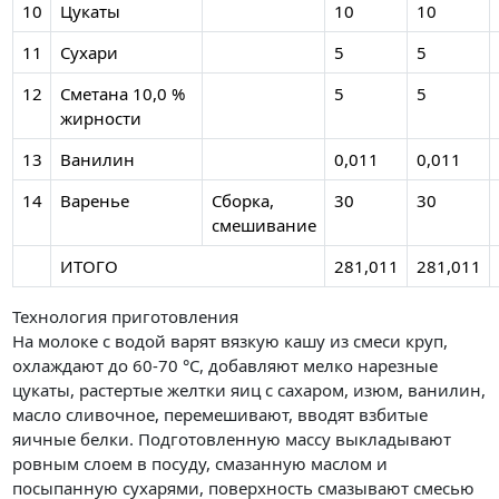
10
Цукаты
10
10
11
Сухари
5
5
12
Сметана 10,0 %
5
5
жирности
13
Ванилин
0,011
0,011
14
Варенье
Сборка,
30
30
смешивание
ИТОГО
281,011
281,011
Технология приготовления
На молоке с водой варят вязкую кашу из смеси круп,
охлаждают до 60-70 °C, добавляют мелко нарезные
цукаты, растертые желтки яиц с сахаром, изюм, ванилин,
масло сливочное, перемешивают, вводят взбитые
яичные белки. Подготовленную массу выкладывают
ровным слоем в посуду, смазанную маслом и
посыпанную сухарями, поверхность смазывают смесью