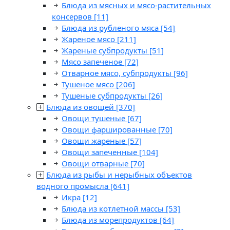
Блюда из мясных и мясо-растительных
консервов
[11]
Блюда из рубленого мяса
[54]
Жареное мясо
[211]
Жареные субпродукты
[51]
Мясо запеченое
[72]
Отварное мясо, субпродукты
[96]
Тушеное мясо
[206]
Тушеные субпродукты
[26]
Блюда из овощей
[370]
Овощи тушеные
[67]
Овощи фаршированные
[70]
Овощи жареные
[57]
Овощи запеченные
[104]
Овощи отварные
[70]
Блюда из рыбы и нерыбных объектов
водного промысла
[641]
Икра
[12]
Блюда из котлетной массы
[53]
Блюда из морепродуктов
[64]