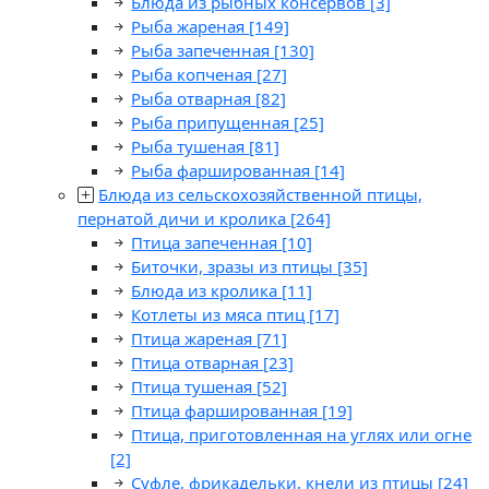
Блюда из рыбных консервов
[3]
Рыба жареная
[149]
Рыба запеченная
[130]
Рыба копченая
[27]
Рыба отварная
[82]
Рыба припущенная
[25]
Рыба тушеная
[81]
Рыба фаршированная
[14]
Блюда из сельскохозяйственной птицы,
пернатой дичи и кролика
[264]
Птица запеченная
[10]
Биточки, зразы из птицы
[35]
Блюда из кролика
[11]
Котлеты из мяса птиц
[17]
Птица жареная
[71]
Птица отварная
[23]
Птица тушеная
[52]
Птица фаршированная
[19]
Птица, приготовленная на углях или огне
[2]
Суфле, фрикадельки, кнели из птицы
[24]