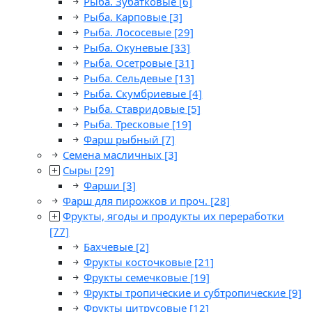
Рыба. Зубатковые
[6]
Рыба. Карповые
[3]
Рыба. Лососевые
[29]
Рыба. Окуневые
[33]
Рыба. Осетровые
[31]
Рыба. Сельдевые
[13]
Рыба. Скумбриевые
[4]
Рыба. Ставридовые
[5]
Рыба. Тресковые
[19]
Фарш рыбный
[7]
Семена масличных
[3]
Сыры
[29]
Фарши
[3]
Фарш для пирожков и проч.
[28]
Фрукты, ягоды и продукты их переработки
[77]
Бахчевые
[2]
Фрукты косточковые
[21]
Фрукты семечковые
[19]
Фрукты тропические и субтропические
[9]
Фрукты цитрусовые
[12]