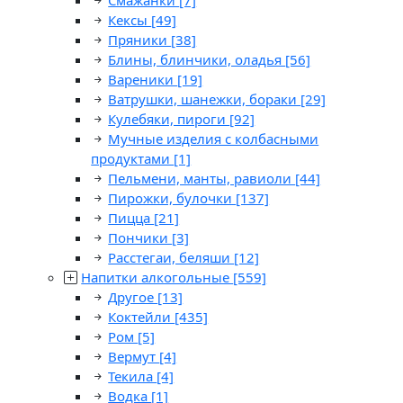
Смажанки
[7]
Кексы
[49]
Пряники
[38]
Блины, блинчики, оладья
[56]
Вареники
[19]
Ватрушки, шанежки, бораки
[29]
Кулебяки, пироги
[92]
Мучные изделия с колбасными
продуктами
[1]
Пельмени, манты, равиоли
[44]
Пирожки, булочки
[137]
Пицца
[21]
Пончики
[3]
Расстегаи, беляши
[12]
Напитки алкогольные
[559]
Другое
[13]
Коктейли
[435]
Ром
[5]
Вермут
[4]
Текила
[4]
Водка
[1]