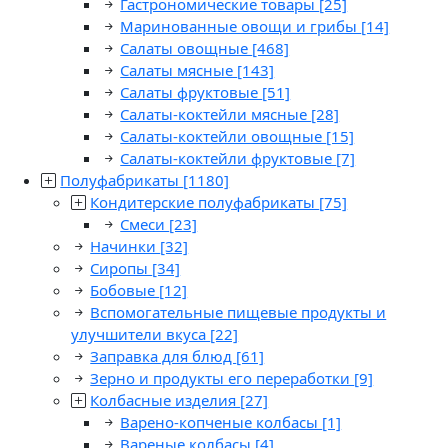
Гастрономические товары
[25]
Маринованные овощи и грибы
[14]
Салаты овощные
[468]
Салаты мясные
[143]
Салаты фруктовые
[51]
Салаты-коктейли мясные
[28]
Салаты-коктейли овощные
[15]
Салаты-коктейли фруктовые
[7]
Полуфабрикаты
[1180]
Кондитерские полуфабрикаты
[75]
Смеси
[23]
Начинки
[32]
Сиропы
[34]
Бобовые
[12]
Вспомогательные пищевые продукты и
улучшители вкуса
[22]
Заправка для блюд
[61]
Зерно и продукты его переработки
[9]
Колбасные изделия
[27]
Варено-копченые колбасы
[1]
Вареные колбасы
[4]