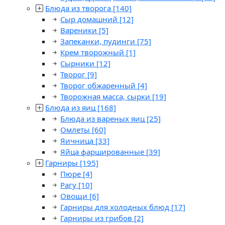
Блюда из творога
[140]
Сыр домашний
[12]
Вареники
[5]
Запеканки, пудинги
[75]
Крем творожный
[1]
Сырники
[12]
Творог
[9]
Творог обжаренный
[4]
Творожная масса, сырки
[19]
Блюда из яиц
[168]
Блюда из вареных яиц
[25]
Омлеты
[60]
Яичница
[33]
Яйца фаршированные
[39]
Гарниры
[195]
Пюре
[4]
Рагу
[10]
Овощи
[6]
Гарниры для холодных блюд
[17]
Гарниры из грибов
[2]