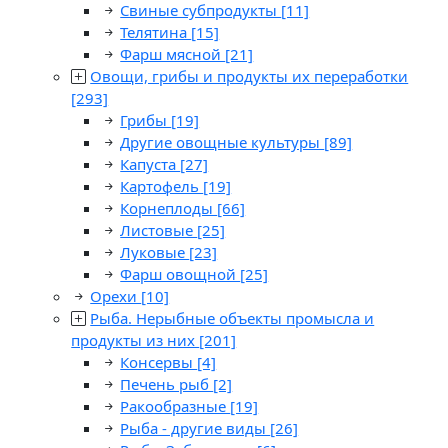
Свиные субпродукты
[11]
Телятина
[15]
Фарш мясной
[21]
Овощи, грибы и продукты их переработки
[293]
Грибы
[19]
Другие овощные культуры
[89]
Капуста
[27]
Картофель
[19]
Корнеплоды
[66]
Листовые
[25]
Луковые
[23]
Фарш овощной
[25]
Орехи
[10]
Рыба. Нерыбные объекты промысла и
продукты из них
[201]
Консервы
[4]
Печень рыб
[2]
Ракообразные
[19]
Рыба - другие виды
[26]