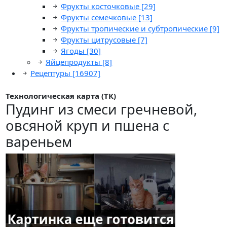
Фрукты косточковые
[29]
Фрукты семечковые
[13]
Фрукты тропические и субтропические
[9]
Фрукты цитрусовые
[7]
Ягоды
[30]
Яйцепродукты
[8]
Рецептуры
[16907]
Технологическая карта (ТК)
Пудинг из смеси гречневой,
овсяной круп и пшена с
вареньем