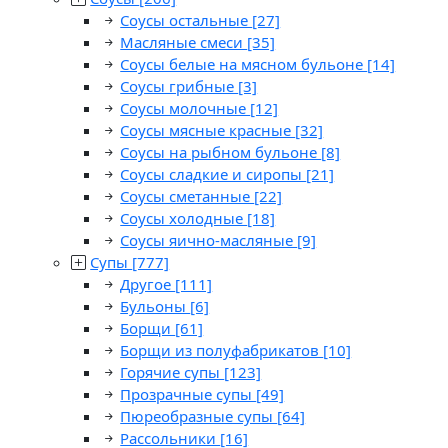
Соусы остальные
[27]
Масляные смеси
[35]
Соусы белые на мясном бульоне
[14]
Соусы грибные
[3]
Соусы молочные
[12]
Соусы мясные красные
[32]
Соусы на рыбном бульоне
[8]
Соусы сладкие и сиропы
[21]
Соусы сметанные
[22]
Соусы холодные
[18]
Соусы яично-масляные
[9]
Супы
[777]
Другое
[111]
Бульоны
[6]
Борщи
[61]
Борщи из полуфабрикатов
[10]
Горячие супы
[123]
Прозрачные супы
[49]
Пюреобразные супы
[64]
Рассольники
[16]