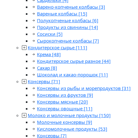
Сардельки
[4]
Варено-копченые колбасы
[3]
Вареные колбасы
[15]
Полукопченые колбасы
[6]
Продукты из свинины
[14]
Сосиски
[5]
Сырокопченые колбасы
[7]
Кондитерское сырье
[111]
Крема
[48]
Кондитерское сырье разное
[44]
Сахар
[8]
Шоколад и какао-порошок
[11]
Консервы
[71]
Консервы из рыбы и морепродуктов
[31]
Консервы из фруктов
[9]
Консервы мясные
[20]
Консервы овощные
[11]
Молоко и молочные продукты
[150]
Молочные консервы
[9]
Кисломолочные продукты
[53]
Консервы
[7]