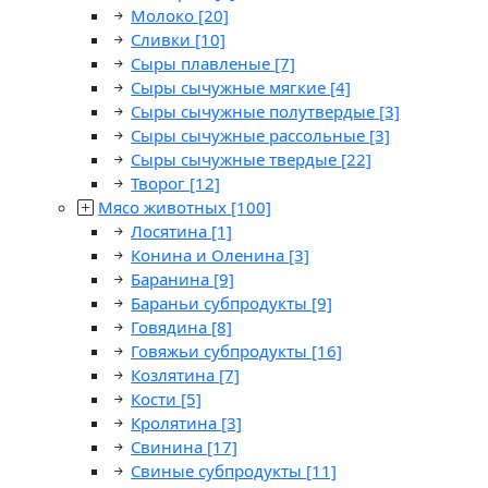
Молоко
[20]
Сливки
[10]
Сыры плавленые
[7]
Сыры сычужные мягкие
[4]
Сыры сычужные полутвердые
[3]
Сыры сычужные рассольные
[3]
Сыры сычужные твердые
[22]
Творог
[12]
Мясо животных
[100]
Лосятина
[1]
Конина и Оленина
[3]
Баранина
[9]
Бараньи субпродукты
[9]
Говядина
[8]
Говяжьи субпродукты
[16]
Козлятина
[7]
Кости
[5]
Кролятина
[3]
Свинина
[17]
Свиные субпродукты
[11]