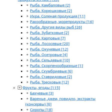
Рыба. Камбаловые
[2]
Рыба. Корюшковые
[2]
Икра. Соленая продукция
[11]
Ракообразные, морепродукты
[16]
Рыба. Другие виды рыб
[26]
Рыба. Зубатковые
[2]
Рыба. Карповые
[7]
Рыба. Лососевые
[20]
Рыба. Окуневые
[12]
Рыба. Осетровые
[4]
Рыба. Сельдевые
[10]
Рыба. Скорпенообразные
[1]
Рыба. Скумбриевые
[6]
Рыба. Ставридовые
[2]
Рыба. Тресковые
[12]
Фрукты, ягоды
[115]
Бахчевые
[3]
Варенье, джем, повидло, экстракты
(консервы)
[6]
Сиропы
[18]