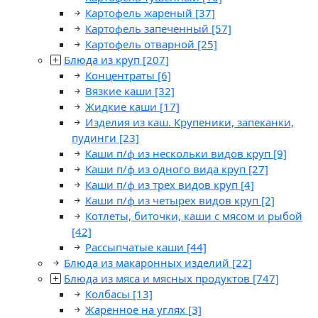
Картофель жареный
[37]
Картофель запеченный
[57]
Картофель отварной
[25]
Блюда из круп
[207]
Концентраты
[6]
Вязкие каши
[32]
Жидкие каши
[17]
Изделия из каш. Крупеники, запеканки,
пудинги
[23]
Каши п/ф из нескольки видов круп
[9]
Каши п/ф из одного вида круп
[27]
Каши п/ф из трех видов круп
[4]
Каши п/ф из четырех видов круп
[2]
Котлеты, биточки, каши с мясом и рыбой
[42]
Рассыпчатые каши
[44]
Блюда из макаронных изделий
[22]
Блюда из мяса и мясных продуктов
[747]
Колбасы
[13]
Жаренное на углях
[3]