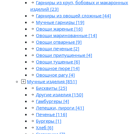
Гарниры из круп, бобовых и макаронных
изделий
[23]
Гарниры из овощей сложные
[44]
Мучные гарниры
[19]
Овощи жареные
[16]
Овощи маринованные
[14]
Овощи отварные
[9]
Овощи печеные
[2]
Овощи припущенные
[4]
Овощи тушеные
[6]
Овощное пюре
[14]
Овощное рагу
[4]
Мучные изделия
[851]
Бисквиты
[25]
Другие изделия
[150]
Гамбургеры
[4]
Лепешки, пироги
[41]
Печенье
[116]
Бургеры
[1]
Хлеб
[6]