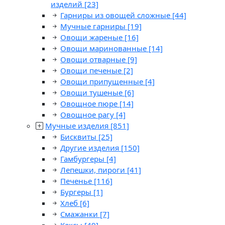
изделий
[23]
Гарниры из овощей сложные
[44]
Мучные гарниры
[19]
Овощи жареные
[16]
Овощи маринованные
[14]
Овощи отварные
[9]
Овощи печеные
[2]
Овощи припущенные
[4]
Овощи тушеные
[6]
Овощное пюре
[14]
Овощное рагу
[4]
Мучные изделия
[851]
Бисквиты
[25]
Другие изделия
[150]
Гамбургеры
[4]
Лепешки, пироги
[41]
Печенье
[116]
Бургеры
[1]
Хлеб
[6]
Смажанки
[7]