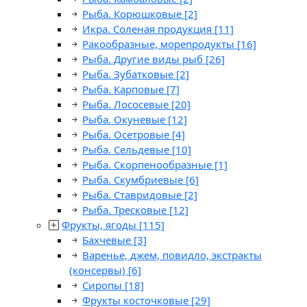
Рыба. Корюшковые
[2]
Икра. Соленая продукция
[11]
Ракообразные, морепродукты
[16]
Рыба. Другие виды рыб
[26]
Рыба. Зубатковые
[2]
Рыба. Карповые
[7]
Рыба. Лососевые
[20]
Рыба. Окуневые
[12]
Рыба. Осетровые
[4]
Рыба. Сельдевые
[10]
Рыба. Скорпенообразные
[1]
Рыба. Скумбриевые
[6]
Рыба. Ставридовые
[2]
Рыба. Тресковые
[12]
Фрукты, ягоды
[115]
Бахчевые
[3]
Варенье, джем, повидло, экстракты
(консервы)
[6]
Сиропы
[18]
Фрукты косточковые
[29]