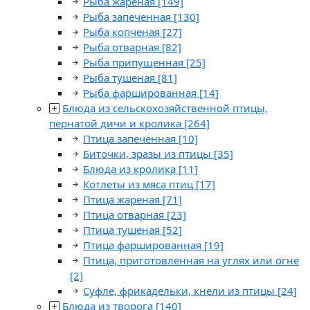
Рыба жареная
[149]
Рыба запеченная
[130]
Рыба копченая
[27]
Рыба отварная
[82]
Рыба припущенная
[25]
Рыба тушеная
[81]
Рыба фаршированная
[14]
Блюда из сельскохозяйственной птицы,
пернатой дичи и кролика
[264]
Птица запеченная
[10]
Биточки, зразы из птицы
[35]
Блюда из кролика
[11]
Котлеты из мяса птиц
[17]
Птица жареная
[71]
Птица отварная
[23]
Птица тушеная
[52]
Птица фаршированная
[19]
Птица, приготовленная на углях или огне
[2]
Суфле, фрикадельки, кнели из птицы
[24]
Блюда из творога
[140]