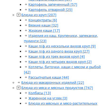
Картофель запеченный
[57]
Картофель отварной
[25]
Блюда из круп
[207]
Концентраты
[6]
Вязкие каши
[32]
Жидкие каши
[17]
Изделия из каш. Крупеники, запеканки,
пудинги
[23]
Каши п/ф из нескольки видов круп
[9]
Каши п/ф из одного вида круп
[27]
Каши п/ф из трех видов круп
[4]
Каши п/ф из четырех видов круп
[2]
Котлеты, биточки, каши с мясом и рыбой
[42]
Рассыпчатые каши
[44]
Блюда из макаронных изделий
[22]
Блюда из мяса и мясных продуктов
[747]
Колбасы
[13]
Жаренное на углях
[3]
Блюда из мясных и мясо-растительных