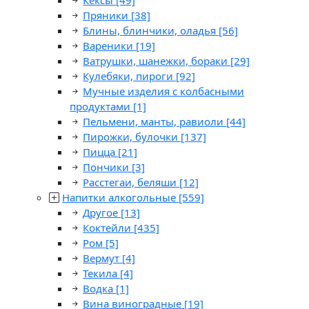
Кексы
[49]
Пряники
[38]
Блины, блинчики, оладья
[56]
Вареники
[19]
Ватрушки, шанежки, бораки
[29]
Кулебяки, пироги
[92]
Мучные изделия с колбасными
продуктами
[1]
Пельмени, манты, равиоли
[44]
Пирожки, булочки
[137]
Пицца
[21]
Пончики
[3]
Расстегаи, беляши
[12]
Напитки алкогольные
[559]
Другое
[13]
Коктейли
[435]
Ром
[5]
Вермут
[4]
Текила
[4]
Водка
[1]
Вина виноградные
[19]