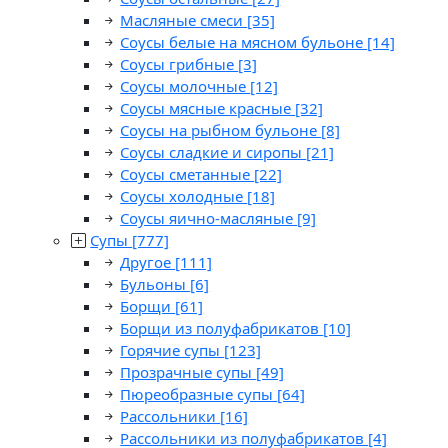
Масляные смеси
[35]
Соусы белые на мясном бульоне
[14]
Соусы грибные
[3]
Соусы молочные
[12]
Соусы мясные красные
[32]
Соусы на рыбном бульоне
[8]
Соусы сладкие и сиропы
[21]
Соусы сметанные
[22]
Соусы холодные
[18]
Соусы яично-масляные
[9]
Супы
[777]
Другое
[111]
Бульоны
[6]
Борщи
[61]
Борщи из полуфабрикатов
[10]
Горячие супы
[123]
Прозрачные супы
[49]
Пюреобразные супы
[64]
Рассольники
[16]
Рассольники из полуфабрикатов
[4]