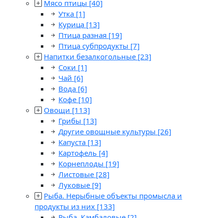
Мясо птицы
[40]
Утка
[1]
Курица
[13]
Птица разная
[19]
Птица субпродукты
[7]
Напитки безалкогольные
[23]
Соки
[1]
Чай
[6]
Вода
[6]
Кофе
[10]
Овощи
[113]
Грибы
[13]
Другие овощные культуры
[26]
Капуста
[13]
Картофель
[4]
Корнеплоды
[19]
Листовые
[28]
Луковые
[9]
Рыба. Нерыбные объекты промысла и
продукты из них
[133]
Рыба. Камбаловые
[2]