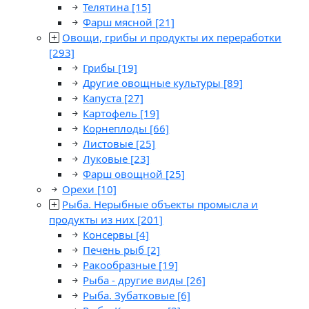
Телятина
[15]
Фарш мясной
[21]
Овощи, грибы и продукты их переработки
[293]
Грибы
[19]
Другие овощные культуры
[89]
Капуста
[27]
Картофель
[19]
Корнеплоды
[66]
Листовые
[25]
Луковые
[23]
Фарш овощной
[25]
Орехи
[10]
Рыба. Нерыбные объекты промысла и
продукты из них
[201]
Консервы
[4]
Печень рыб
[2]
Ракообразные
[19]
Рыба - другие виды
[26]
Рыба. Зубатковые
[6]