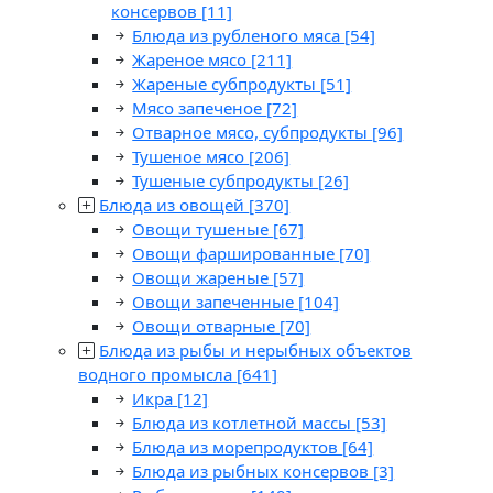
консервов
[11]
Блюда из рубленого мяса
[54]
Жареное мясо
[211]
Жареные субпродукты
[51]
Мясо запеченое
[72]
Отварное мясо, субпродукты
[96]
Тушеное мясо
[206]
Тушеные субпродукты
[26]
Блюда из овощей
[370]
Овощи тушеные
[67]
Овощи фаршированные
[70]
Овощи жареные
[57]
Овощи запеченные
[104]
Овощи отварные
[70]
Блюда из рыбы и нерыбных объектов
водного промысла
[641]
Икра
[12]
Блюда из котлетной массы
[53]
Блюда из морепродуктов
[64]
Блюда из рыбных консервов
[3]