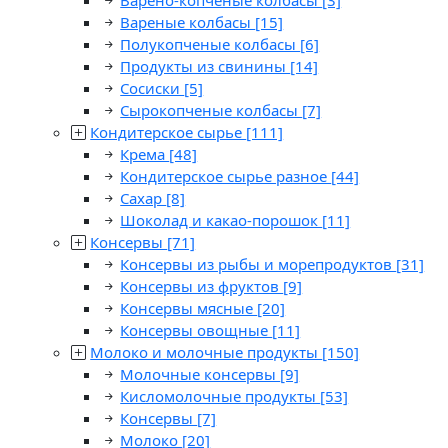
Варено-копченые колбасы
[3]
Вареные колбасы
[15]
Полукопченые колбасы
[6]
Продукты из свинины
[14]
Сосиски
[5]
Сырокопченые колбасы
[7]
Кондитерское сырье
[111]
Крема
[48]
Кондитерское сырье разное
[44]
Сахар
[8]
Шоколад и какао-порошок
[11]
Консервы
[71]
Консервы из рыбы и морепродуктов
[31]
Консервы из фруктов
[9]
Консервы мясные
[20]
Консервы овощные
[11]
Молоко и молочные продукты
[150]
Молочные консервы
[9]
Кисломолочные продукты
[53]
Консервы
[7]
Молоко
[20]