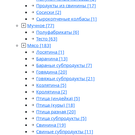
Продукты из свинины
[17]
Сосиски
[2]
Сырокопченые колбасы
[1]
Мучное
[77]
Полуфабрикаты
[6]
Тесто
[63]
Мясо
[183]
Лосятина
[1]
Баранина
[13]
Бараньи субпродукты
[7]
Говядина
[20]
Говяжьи субпродукты
[21]
Козлятина
[5]
Кролятина
[2]
Птица (индейка)
[5]
Птица (куры)
[18]
Птица разная
[20]
Птица субпродукты
[5]
Свинина
[19]
Свиные субпродукты
[11]