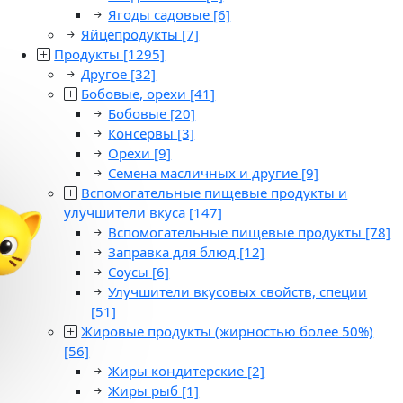
Ягоды садовые
[6]
Яйцепродукты
[7]
Продукты
[1295]
Другое
[32]
Бобовые, орехи
[41]
Бобовые
[20]
Консервы
[3]
Орехи
[9]
Семена масличных и другие
[9]
Вспомогательные пищевые продукты и
улучшители вкуса
[147]
Вспомогательные пищевые продукты
[78]
Заправка для блюд
[12]
Соусы
[6]
Улучшители вкусовых свойств, специи
[51]
Жировые продукты (жирностью более 50%)
[56]
Жиры кондитерские
[2]
Жиры рыб
[1]