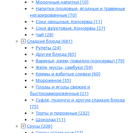
Молочные напитки
[10]
Напитки плодовые, ягодные и травяные
негазированные
[70]
Соки овощные. Консервы
[11]
Соки фруктовые. Консервы
[27]
Чай
[28]
Сладкие блюда
[681]
Рулеты
[24]
Другие блюда
[85]
Варенье, джем, повидло (консервы)
[79]
Желе, муссы, самбуки
[59]
Кремы и взбитые сливки
[60]
Мороженое
[35]
Плоды и ягоды свежие и
быстрозамороженные
[21]
Суфле, пудинги и другие сладкие блюда
[75]
Торты и пирожные
[232]
Шоколад
[11]
Соусы
[206]
Соусы остальные
[27]