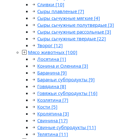
Сливки
[10]
Сыры плавленые
[7]
Сыры сычужные мягкие
[4]
Сыры сычужные полутвердые
[3]
Сыры сычужные рассольные
[3]
Сыры сычужные твердые
[22]
Творог
[12]
Мясо животных
[100]
Лосятина
[1]
Конина и Оленина
[3]
Баранина
[9]
Бараньи субпродукты
[9]
Говядина
[8]
Говяжьи субпродукты
[16]
Козлятина
[7]
Кости
[5]
Кролятина
[3]
Свинина
[17]
Свиные субпродукты
[11]
Телятина
[11]