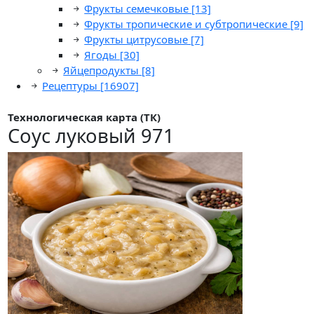
Фрукты семечковые
[13]
Фрукты тропические и субтропические
[9]
Фрукты цитрусовые
[7]
Ягоды
[30]
Яйцепродукты
[8]
Рецептуры
[16907]
Технологическая карта (ТК)
Соус луковый 971