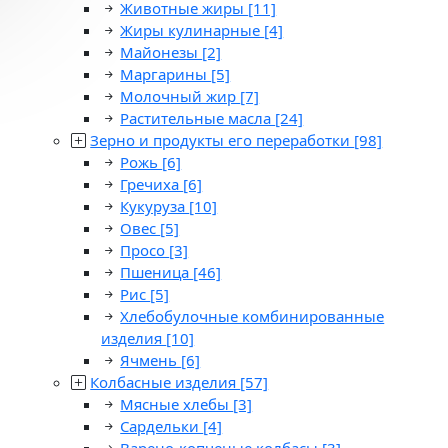
Животные жиры
[11]
Жиры кулинарные
[4]
Майонезы
[2]
Маргарины
[5]
Молочный жир
[7]
Растительные масла
[24]
Зерно и продукты его переработки
[98]
Рожь
[6]
Гречиха
[6]
Кукуруза
[10]
Овес
[5]
Просо
[3]
Пшеница
[46]
Рис
[5]
Хлебобулочные комбинированные
изделия
[10]
Ячмень
[6]
Колбасные изделия
[57]
Мясные хлебы
[3]
Сардельки
[4]