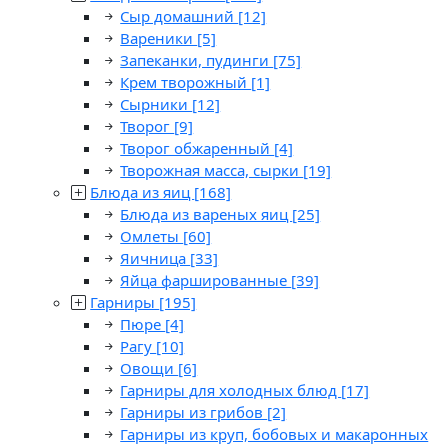
Сыр домашний
[12]
Вареники
[5]
Запеканки, пудинги
[75]
Крем творожный
[1]
Сырники
[12]
Творог
[9]
Творог обжаренный
[4]
Творожная масса, сырки
[19]
Блюда из яиц
[168]
Блюда из вареных яиц
[25]
Омлеты
[60]
Яичница
[33]
Яйца фаршированные
[39]
Гарниры
[195]
Пюре
[4]
Рагу
[10]
Овощи
[6]
Гарниры для холодных блюд
[17]
Гарниры из грибов
[2]
Гарниры из круп, бобовых и макаронных