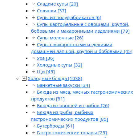
Сладкие супы
[20]
Солянки
[37]
Супы из полуфабрикатов
[6]
Супы картофельные с овощами, крупой,
бобовыми и макаронными изделиями
[79]
Супы молочные
[26]
Супы с макаронными изделиями,
домашней лапшой, крупой и бобовыми
[45]
Уха
[36]
Холодные супы
[32]
Щи
[45]
Холодные блюда
[1038]
Банкетные закуски
[34]
Блюда из мяса, мясных гастрономических
продуктов
[81]
Блюда из овощей и грибов
[26]
Блюда из рыбы, рыбных
гастрономических продуктов
[85]
Бутерброды
[61]
Гастрономические товары
[25]