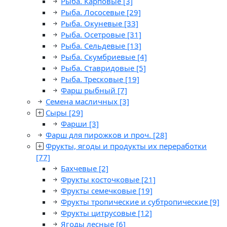
Рыба. Карповые
[3]
Рыба. Лососевые
[29]
Рыба. Окуневые
[33]
Рыба. Осетровые
[31]
Рыба. Сельдевые
[13]
Рыба. Скумбриевые
[4]
Рыба. Ставридовые
[5]
Рыба. Тресковые
[19]
Фарш рыбный
[7]
Семена масличных
[3]
Сыры
[29]
Фарши
[3]
Фарш для пирожков и проч.
[28]
Фрукты, ягоды и продукты их переработки
[77]
Бахчевые
[2]
Фрукты косточковые
[21]
Фрукты семечковые
[19]
Фрукты тропические и субтропические
[9]
Фрукты цитрусовые
[12]
Ягоды лесные
[6]