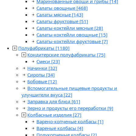
Маринованные овощи и грибы
[14]
Салаты овощные
[468]
Салаты мясные
[143]
Салаты фруктовые
[51]
Салаты-коктейли мясные
[28]
Салаты-коктейли овощные
[15]
Салаты-коктейли фруктовые
[7]
Полуфабрикаты
[1180]
Кондитерские полуфабрикаты
[75]
Смеси
[23]
Начинки
[32]
Сиропы
[34]
Бобовые
[12]
Вспомогательные пищевые продукты и
улучшители вкуса
[22]
Заправка для блюд
[61]
Зерно и продукты его переработки
[9]
Колбасные изделия
[27]
Варено-копченые колбасы
[1]
Вареные колбасы
[4]
Полукопченые колбасы
[2]