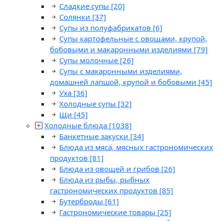
Сладкие супы
[20]
Солянки
[37]
Супы из полуфабрикатов
[6]
Супы картофельные с овощами, крупой,
бобовыми и макаронными изделиями
[79]
Супы молочные
[26]
Супы с макаронными изделиями,
домашней лапшой, крупой и бобовыми
[45]
Уха
[36]
Холодные супы
[32]
Щи
[45]
Холодные блюда
[1038]
Банкетные закуски
[34]
Блюда из мяса, мясных гастрономических
продуктов
[81]
Блюда из овощей и грибов
[26]
Блюда из рыбы, рыбных
гастрономических продуктов
[85]
Бутерброды
[61]
Гастрономические товары
[25]