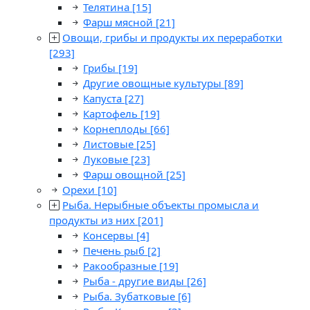
Телятина
[15]
Фарш мясной
[21]
Овощи, грибы и продукты их переработки
[293]
Грибы
[19]
Другие овощные культуры
[89]
Капуста
[27]
Картофель
[19]
Корнеплоды
[66]
Листовые
[25]
Луковые
[23]
Фарш овощной
[25]
Орехи
[10]
Рыба. Нерыбные объекты промысла и
продукты из них
[201]
Консервы
[4]
Печень рыб
[2]
Ракообразные
[19]
Рыба - другие виды
[26]
Рыба. Зубатковые
[6]