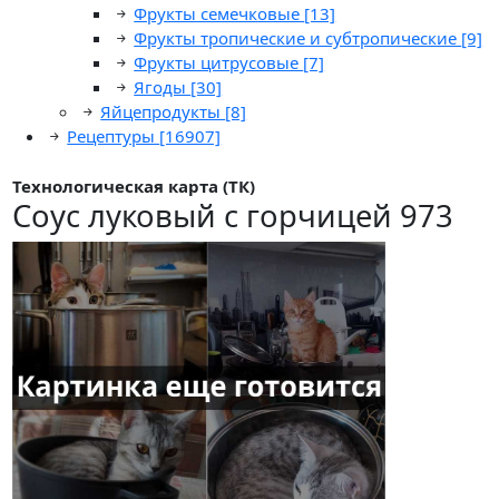
Фрукты семечковые
[13]
Фрукты тропические и субтропические
[9]
Фрукты цитрусовые
[7]
Ягоды
[30]
Яйцепродукты
[8]
Рецептуры
[16907]
Технологическая карта (ТК)
Соус луковый с горчицей 973