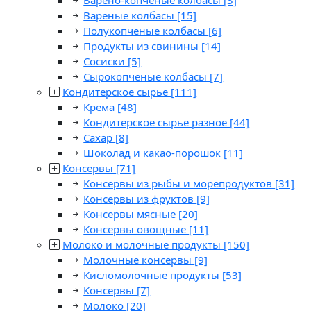
Варено-копченые колбасы
[3]
Вареные колбасы
[15]
Полукопченые колбасы
[6]
Продукты из свинины
[14]
Сосиски
[5]
Сырокопченые колбасы
[7]
Кондитерское сырье
[111]
Крема
[48]
Кондитерское сырье разное
[44]
Сахар
[8]
Шоколад и какао-порошок
[11]
Консервы
[71]
Консервы из рыбы и морепродуктов
[31]
Консервы из фруктов
[9]
Консервы мясные
[20]
Консервы овощные
[11]
Молоко и молочные продукты
[150]
Молочные консервы
[9]
Кисломолочные продукты
[53]
Консервы
[7]
Молоко
[20]