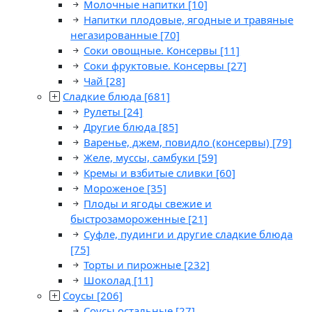
Молочные напитки
[10]
Напитки плодовые, ягодные и травяные
негазированные
[70]
Соки овощные. Консервы
[11]
Соки фруктовые. Консервы
[27]
Чай
[28]
Сладкие блюда
[681]
Рулеты
[24]
Другие блюда
[85]
Варенье, джем, повидло (консервы)
[79]
Желе, муссы, самбуки
[59]
Кремы и взбитые сливки
[60]
Мороженое
[35]
Плоды и ягоды свежие и
быстрозамороженные
[21]
Суфле, пудинги и другие сладкие блюда
[75]
Торты и пирожные
[232]
Шоколад
[11]
Соусы
[206]
Соусы остальные
[27]