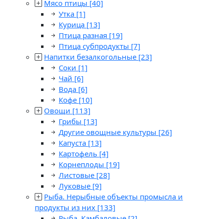
Мясо птицы
[40]
Утка
[1]
Курица
[13]
Птица разная
[19]
Птица субпродукты
[7]
Напитки безалкогольные
[23]
Соки
[1]
Чай
[6]
Вода
[6]
Кофе
[10]
Овощи
[113]
Грибы
[13]
Другие овощные культуры
[26]
Капуста
[13]
Картофель
[4]
Корнеплоды
[19]
Листовые
[28]
Луковые
[9]
Рыба. Нерыбные объекты промысла и
продукты из них
[133]
Рыба. Камбаловые
[2]