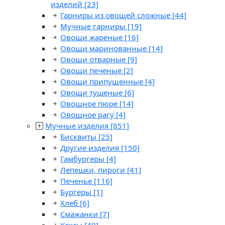
изделий
[23]
Гарниры из овощей сложные
[44]
Мучные гарниры
[19]
Овощи жареные
[16]
Овощи маринованные
[14]
Овощи отварные
[9]
Овощи печеные
[2]
Овощи припущенные
[4]
Овощи тушеные
[6]
Овощное пюре
[14]
Овощное рагу
[4]
Мучные изделия
[851]
Бисквиты
[25]
Другие изделия
[150]
Гамбургеры
[4]
Лепешки, пироги
[41]
Печенье
[116]
Бургеры
[1]
Хлеб
[6]
Смажанки
[7]