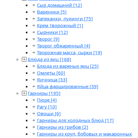
Сыр домашний
[12]
Вареники
[5]
Запеканки, пудинги
[75]
Крем творожный
[1]
Сырники
[12]
Творог
[9]
Творог обжаренный
[4]
Творожная масса, сырки
[19]
Блюда из яиц
[168]
Блюда из вареных яиц
[25]
Омлеты
[60]
Яичница
[33]
Яйца фаршированные
[39]
Гарниры
[195]
Пюре
[4]
Рагу
[10]
Овощи
[6]
Гарниры для холодных блюд
[17]
Гарниры из грибов
[2]
Гарниры из круп, бобовых и макаронных