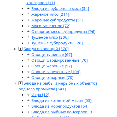
консервов
[11]
Блюда из рубленого мяса
[54]
Жареное мясо
[211]
Жареные субпродукты
[51]
Мясо запеченое
[72]
Отварное мясо, субпродукты
[96]
Тушеное мясо
[206]
Тушеные субпродукты
[26]
Блюда из овощей
[370]
Овощи тушеные
[67]
Овощи фаршированные
[70]
Овощи жареные
[57]
Овощи запеченные
[104]
Овощи отварные
[70]
Блюда из рыбы и нерыбных объектов
водного промысла
[641]
Икра
[12]
Блюда из котлетной массы
[53]
Блюда из морепродуктов
[64]
Блюда из рыбных консервов
[3]