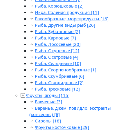
Рыба. Корюшковые
[2]
Икра. Соленая продукция
[11]
Ракообразные, морепродукты
[16]
Рыба. Другие виды рыб
[26]
Рыба. Зубатковые
[2]
Рыба. Карповые
[7]
Рыба. Лососевые
[20]
Рыба. Окуневые
[12]
Рыба. Осетровые
[4]
Рыба. Сельдевые
[10]
Рыба. Скорпенообразные
[1]
Рыба. Скумбриевые
[6]
Рыба. Ставридовые
[2]
Рыба. Тресковые
[12]
Фрукты, ягоды
[115]
Бахчевые
[3]
Варенье, джем, повидло, экстракты
(консервы)
[6]
Сиропы
[18]
Фрукты косточковые
[29]