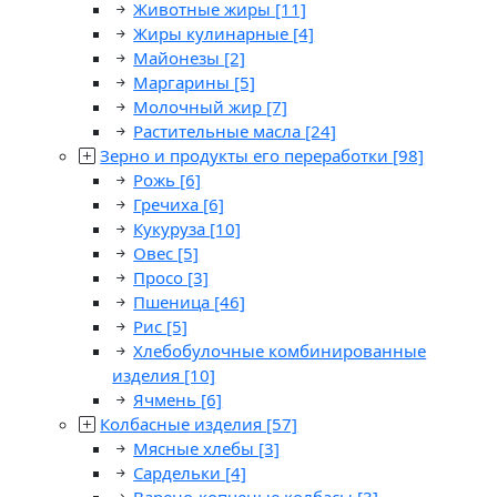
Животные жиры
[11]
Жиры кулинарные
[4]
Майонезы
[2]
Маргарины
[5]
Молочный жир
[7]
Растительные масла
[24]
Зерно и продукты его переработки
[98]
Рожь
[6]
Гречиха
[6]
Кукуруза
[10]
Овес
[5]
Просо
[3]
Пшеница
[46]
Рис
[5]
Хлебобулочные комбинированные
изделия
[10]
Ячмень
[6]
Колбасные изделия
[57]
Мясные хлебы
[3]
Сардельки
[4]