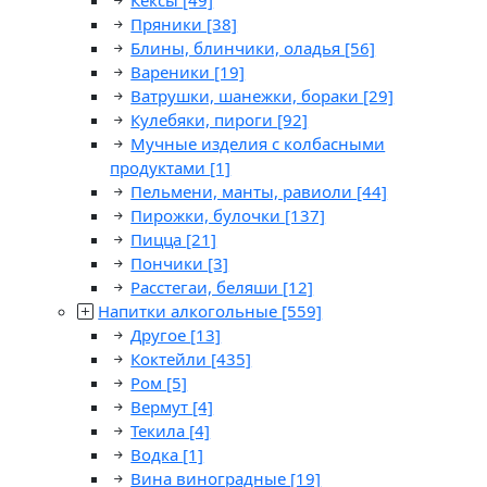
Кексы
[49]
Пряники
[38]
Блины, блинчики, оладья
[56]
Вареники
[19]
Ватрушки, шанежки, бораки
[29]
Кулебяки, пироги
[92]
Мучные изделия с колбасными
продуктами
[1]
Пельмени, манты, равиоли
[44]
Пирожки, булочки
[137]
Пицца
[21]
Пончики
[3]
Расстегаи, беляши
[12]
Напитки алкогольные
[559]
Другое
[13]
Коктейли
[435]
Ром
[5]
Вермут
[4]
Текила
[4]
Водка
[1]
Вина виноградные
[19]