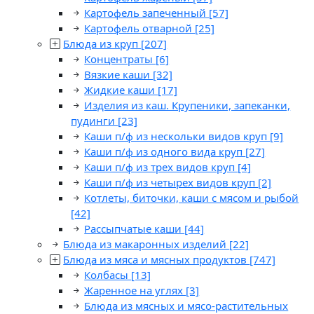
Картофель запеченный
[57]
Картофель отварной
[25]
Блюда из круп
[207]
Концентраты
[6]
Вязкие каши
[32]
Жидкие каши
[17]
Изделия из каш. Крупеники, запеканки,
пудинги
[23]
Каши п/ф из нескольки видов круп
[9]
Каши п/ф из одного вида круп
[27]
Каши п/ф из трех видов круп
[4]
Каши п/ф из четырех видов круп
[2]
Котлеты, биточки, каши с мясом и рыбой
[42]
Рассыпчатые каши
[44]
Блюда из макаронных изделий
[22]
Блюда из мяса и мясных продуктов
[747]
Колбасы
[13]
Жаренное на углях
[3]
Блюда из мясных и мясо-растительных