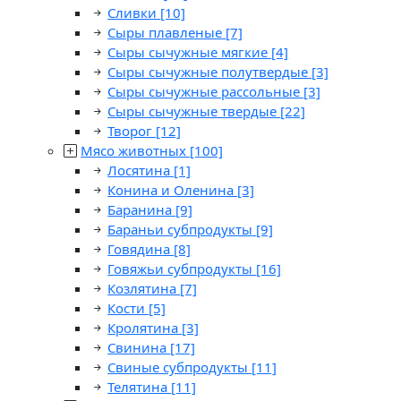
Сливки
[10]
Сыры плавленые
[7]
Сыры сычужные мягкие
[4]
Сыры сычужные полутвердые
[3]
Сыры сычужные рассольные
[3]
Сыры сычужные твердые
[22]
Творог
[12]
Мясо животных
[100]
Лосятина
[1]
Конина и Оленина
[3]
Баранина
[9]
Бараньи субпродукты
[9]
Говядина
[8]
Говяжьи субпродукты
[16]
Козлятина
[7]
Кости
[5]
Кролятина
[3]
Свинина
[17]
Свиные субпродукты
[11]
Телятина
[11]