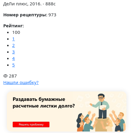
ДеЛи плюс, 2016. - 888с
Номер рецептуры:
973
Рейтинг:
100
1
2
3
4
5
287
Нашли ошибку?