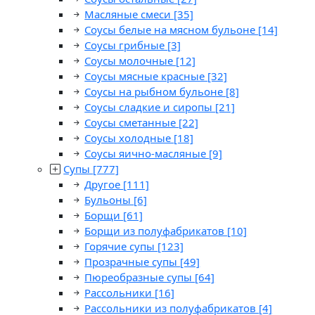
Масляные смеси
[35]
Соусы белые на мясном бульоне
[14]
Соусы грибные
[3]
Соусы молочные
[12]
Соусы мясные красные
[32]
Соусы на рыбном бульоне
[8]
Соусы сладкие и сиропы
[21]
Соусы сметанные
[22]
Соусы холодные
[18]
Соусы яично-масляные
[9]
Супы
[777]
Другое
[111]
Бульоны
[6]
Борщи
[61]
Борщи из полуфабрикатов
[10]
Горячие супы
[123]
Прозрачные супы
[49]
Пюреобразные супы
[64]
Рассольники
[16]
Рассольники из полуфабрикатов
[4]