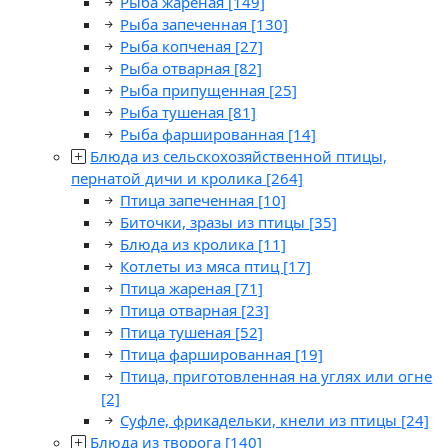
Рыба жареная
[149]
Рыба запеченная
[130]
Рыба копченая
[27]
Рыба отварная
[82]
Рыба припущенная
[25]
Рыба тушеная
[81]
Рыба фаршированная
[14]
Блюда из сельскохозяйственной птицы,
пернатой дичи и кролика
[264]
Птица запеченная
[10]
Биточки, зразы из птицы
[35]
Блюда из кролика
[11]
Котлеты из мяса птиц
[17]
Птица жареная
[71]
Птица отварная
[23]
Птица тушеная
[52]
Птица фаршированная
[19]
Птица, приготовленная на углях или огне
[2]
Суфле, фрикадельки, кнели из птицы
[24]
Блюда из творога
[140]