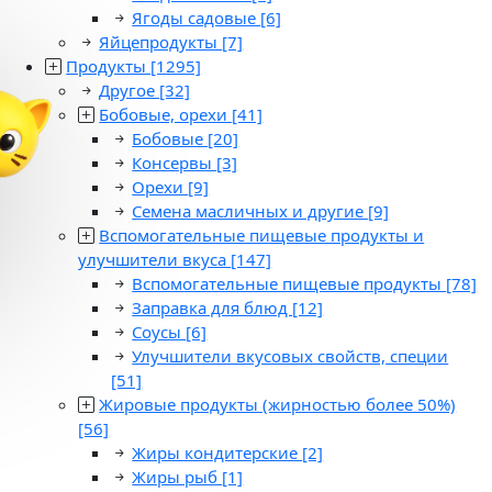
Ягоды садовые
[6]
Яйцепродукты
[7]
Продукты
[1295]
Другое
[32]
Бобовые, орехи
[41]
Бобовые
[20]
Консервы
[3]
Орехи
[9]
Семена масличных и другие
[9]
Вспомогательные пищевые продукты и
улучшители вкуса
[147]
Вспомогательные пищевые продукты
[78]
Заправка для блюд
[12]
Соусы
[6]
Улучшители вкусовых свойств, специи
[51]
Жировые продукты (жирностью более 50%)
[56]
Жиры кондитерские
[2]
Жиры рыб
[1]