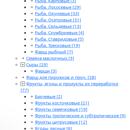
Рыба. Карповые
[3]
Рыба. Лососевые
[29]
Рыба. Окуневые
[33]
Рыба. Осетровые
[31]
Рыба. Сельдевые
[13]
Рыба. Скумбриевые
[4]
Рыба. Ставридовые
[5]
Рыба. Тресковые
[19]
Фарш рыбный
[7]
Семена масличных
[3]
Сыры
[29]
Фарши
[3]
Фарш для пирожков и проч.
[28]
Фрукты, ягоды и продукты их переработки
[77]
Бахчевые
[2]
Фрукты косточковые
[21]
Фрукты семечковые
[19]
Фрукты тропические и субтропические
[9]
Фрукты цитрусовые
[12]
Ягоды лесные
[6]