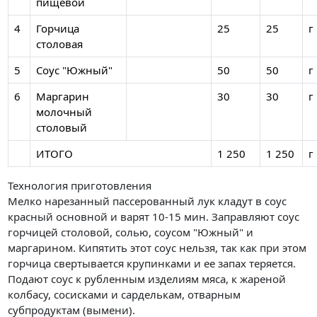
пищевой
4
Горчица
25
25
г
столовая
5
Соус "Южный"
50
50
г
6
Маргарин
30
30
г
молочный
столовый
ИТОГО
1 250
1 250
г
Технология приготовления
Мелко нарезанный пассерованный лук кладут в соус
красный основной и варят 10-15 мин. Заправляют соус
горчицей столовой, солью, соусом "Южный" и
маргарином. Кипятить этот соус нельзя, так как при этом
горчица свертывается крупинками и ее запах теряется.
Подают соус к рубленным изделиям мяса, к жареной
колбасу, сосисками и сарделькам, отварным
субпродуктам (вымени).