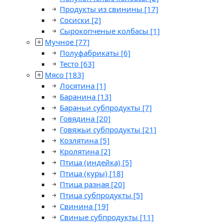
Продукты из свинины
[17]
Сосиски
[2]
Сырокопченые колбасы
[1]
Мучное
[77]
Полуфабрикаты
[6]
Тесто
[63]
Мясо
[183]
Лосятина
[1]
Баранина
[13]
Бараньи субпродукты
[7]
Говядина
[20]
Говяжьи субпродукты
[21]
Козлятина
[5]
Кролятина
[2]
Птица (индейка)
[5]
Птица (куры)
[18]
Птица разная
[20]
Птица субпродукты
[5]
Свинина
[19]
Свиные субпродукты
[11]