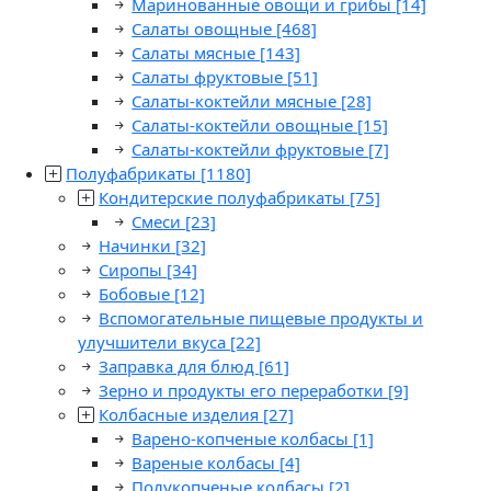
Маринованные овощи и грибы
[14]
Салаты овощные
[468]
Салаты мясные
[143]
Салаты фруктовые
[51]
Салаты-коктейли мясные
[28]
Салаты-коктейли овощные
[15]
Салаты-коктейли фруктовые
[7]
Полуфабрикаты
[1180]
Кондитерские полуфабрикаты
[75]
Смеси
[23]
Начинки
[32]
Сиропы
[34]
Бобовые
[12]
Вспомогательные пищевые продукты и
улучшители вкуса
[22]
Заправка для блюд
[61]
Зерно и продукты его переработки
[9]
Колбасные изделия
[27]
Варено-копченые колбасы
[1]
Вареные колбасы
[4]
Полукопченые колбасы
[2]