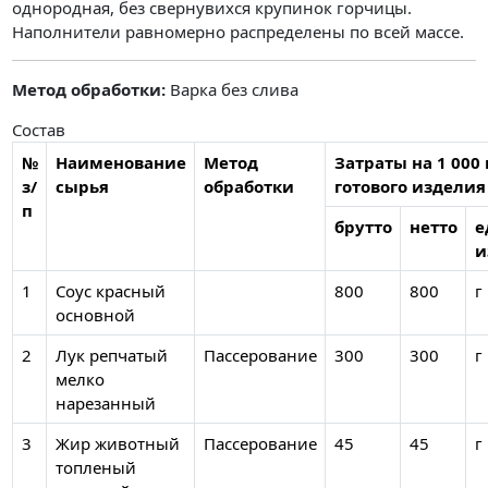
однородная, без свернувихся крупинок горчицы.
Наполнители равномерно распределены по всей массе.
Метод обработки:
Варка без слива
Состав
№
Наименование
Метод
Затраты на 1 000 
з/
сырья
обработки
готового изделия
п
брутто
нетто
е
и
1
Соус красный
800
800
г
основной
2
Лук репчатый
Пассерование
300
300
г
мелко
нарезанный
3
Жир животный
Пассерование
45
45
г
топленый