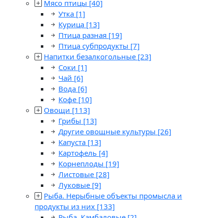
Мясо птицы
[40]
Утка
[1]
Курица
[13]
Птица разная
[19]
Птица субпродукты
[7]
Напитки безалкогольные
[23]
Соки
[1]
Чай
[6]
Вода
[6]
Кофе
[10]
Овощи
[113]
Грибы
[13]
Другие овощные культуры
[26]
Капуста
[13]
Картофель
[4]
Корнеплоды
[19]
Листовые
[28]
Луковые
[9]
Рыба. Нерыбные объекты промысла и
продукты из них
[133]
Рыба. Камбаловые
[2]