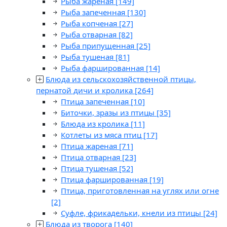
Рыба жареная
[149]
Рыба запеченная
[130]
Рыба копченая
[27]
Рыба отварная
[82]
Рыба припущенная
[25]
Рыба тушеная
[81]
Рыба фаршированная
[14]
Блюда из сельскохозяйственной птицы,
пернатой дичи и кролика
[264]
Птица запеченная
[10]
Биточки, зразы из птицы
[35]
Блюда из кролика
[11]
Котлеты из мяса птиц
[17]
Птица жареная
[71]
Птица отварная
[23]
Птица тушеная
[52]
Птица фаршированная
[19]
Птица, приготовленная на углях или огне
[2]
Суфле, фрикадельки, кнели из птицы
[24]
Блюда из творога
[140]