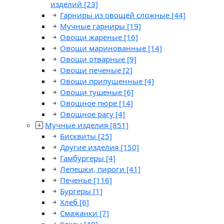
изделий
[23]
Гарниры из овощей сложные
[44]
Мучные гарниры
[19]
Овощи жареные
[16]
Овощи маринованные
[14]
Овощи отварные
[9]
Овощи печеные
[2]
Овощи припущенные
[4]
Овощи тушеные
[6]
Овощное пюре
[14]
Овощное рагу
[4]
Мучные изделия
[851]
Бисквиты
[25]
Другие изделия
[150]
Гамбургеры
[4]
Лепешки, пироги
[41]
Печенье
[116]
Бургеры
[1]
Хлеб
[6]
Смажанки
[7]