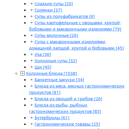
Сладкие супы
[20]
Солянки
[37]
Супы из полуфабрикатов
[6]
Супы картофельные с овощами, крупой,
бобовыми и макаронными изделиями
[79]
Супы молочные
[26]
Супы с макаронными изделиями,
домашней лапшой, крупой и бобовыми
[45]
Уха
[36]
Холодные супы
[32]
Щи
[45]
Холодные блюда
[1038]
Банкетные закуски
[34]
Блюда из мяса, мясных гастрономических
продуктов
[81]
Блюда из овощей и грибов
[26]
Блюда из рыбы, рыбных
гастрономических продуктов
[85]
Бутерброды
[61]
Гастрономические товары
[25]