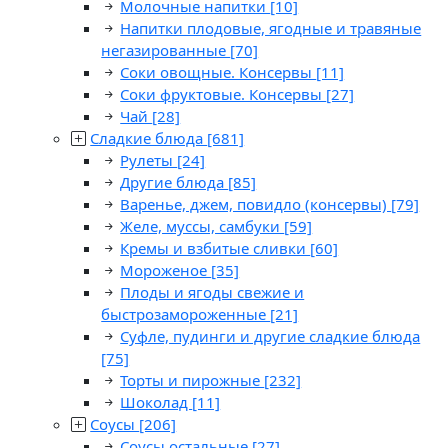
Молочные напитки
[10]
Напитки плодовые, ягодные и травяные
негазированные
[70]
Соки овощные. Консервы
[11]
Соки фруктовые. Консервы
[27]
Чай
[28]
Сладкие блюда
[681]
Рулеты
[24]
Другие блюда
[85]
Варенье, джем, повидло (консервы)
[79]
Желе, муссы, самбуки
[59]
Кремы и взбитые сливки
[60]
Мороженое
[35]
Плоды и ягоды свежие и
быстрозамороженные
[21]
Суфле, пудинги и другие сладкие блюда
[75]
Торты и пирожные
[232]
Шоколад
[11]
Соусы
[206]
Соусы остальные
[27]