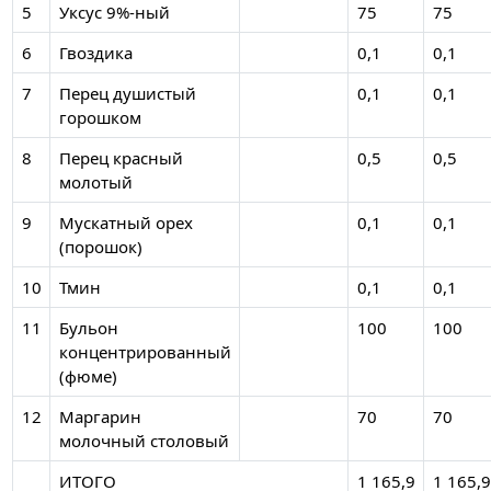
5
Уксус 9%-ный
75
75
6
Гвоздика
0,1
0,1
7
Перец душистый
0,1
0,1
горошком
8
Перец красный
0,5
0,5
молотый
9
Мускатный орех
0,1
0,1
(порошок)
10
Тмин
0,1
0,1
11
Бульон
100
100
концентрированный
(фюме)
12
Маргарин
70
70
молочный столовый
ИТОГО
1 165,9
1 165,9