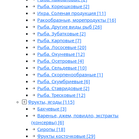
Рыба. Корюшковые
[2]
Икра. Соленая продукция
[11]
Ракообразные, морепродукты
[16]
Рыба. Другие виды рыб
[26]
Рыба. Зубатковые
[2]
Рыба. Карповые
[7]
Рыба. Лососевые
[20]
Рыба. Окуневые
[12]
Рыба. Осетровые
[4]
Рыба. Сельдевые
[10]
Рыба. Скорпенообразные
[1]
Рыба. Скумбриевые
[6]
Рыба. Ставридовые
[2]
Рыба. Тресковые
[12]
Фрукты, ягоды
[115]
Бахчевые
[3]
Варенье, джем, повидло, экстракты
(консервы)
[6]
Сиропы
[18]
Фрукты косточковые
[29]