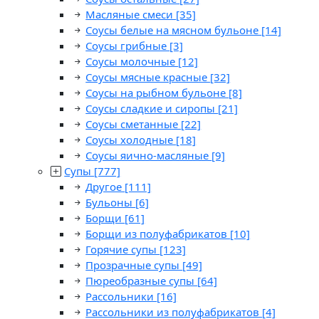
Масляные смеси
[35]
Соусы белые на мясном бульоне
[14]
Соусы грибные
[3]
Соусы молочные
[12]
Соусы мясные красные
[32]
Соусы на рыбном бульоне
[8]
Соусы сладкие и сиропы
[21]
Соусы сметанные
[22]
Соусы холодные
[18]
Соусы яично-масляные
[9]
Супы
[777]
Другое
[111]
Бульоны
[6]
Борщи
[61]
Борщи из полуфабрикатов
[10]
Горячие супы
[123]
Прозрачные супы
[49]
Пюреобразные супы
[64]
Рассольники
[16]
Рассольники из полуфабрикатов
[4]