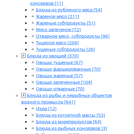
консервов
[11]
Блюда из рубленого мяса
[54]
Жареное мясо
[211]
Жареные субпродукты
[51]
Мясо запеченое
[72]
Отварное мясо, субпродукты
[96]
Тушеное мясо
[206]
Тушеные субпродукты
[26]
Блюда из овощей
[370]
Овощи тушеные
[67]
Овощи фаршированные
[70]
Овощи жареные
[57]
Овощи запеченные
[104]
Овощи отварные
[70]
Блюда из рыбы и нерыбных объектов
водного промысла
[641]
Икра
[12]
Блюда из котлетной массы
[53]
Блюда из морепродуктов
[64]
Блюда из рыбных консервов
[3]