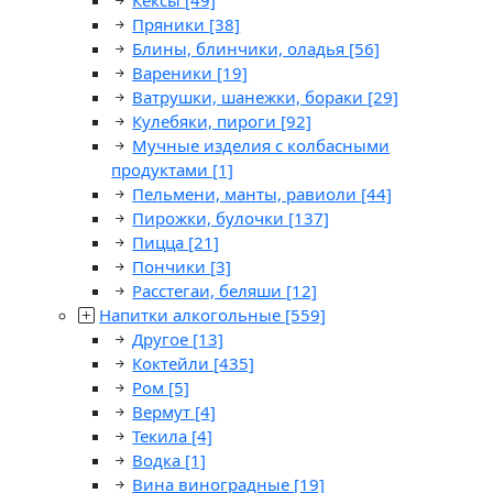
Кексы
[49]
Пряники
[38]
Блины, блинчики, оладья
[56]
Вареники
[19]
Ватрушки, шанежки, бораки
[29]
Кулебяки, пироги
[92]
Мучные изделия с колбасными
продуктами
[1]
Пельмени, манты, равиоли
[44]
Пирожки, булочки
[137]
Пицца
[21]
Пончики
[3]
Расстегаи, беляши
[12]
Напитки алкогольные
[559]
Другое
[13]
Коктейли
[435]
Ром
[5]
Вермут
[4]
Текила
[4]
Водка
[1]
Вина виноградные
[19]