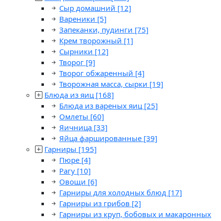
Сыр домашний
[12]
Вареники
[5]
Запеканки, пудинги
[75]
Крем творожный
[1]
Сырники
[12]
Творог
[9]
Творог обжаренный
[4]
Творожная масса, сырки
[19]
Блюда из яиц
[168]
Блюда из вареных яиц
[25]
Омлеты
[60]
Яичница
[33]
Яйца фаршированные
[39]
Гарниры
[195]
Пюре
[4]
Рагу
[10]
Овощи
[6]
Гарниры для холодных блюд
[17]
Гарниры из грибов
[2]
Гарниры из круп, бобовых и макаронных