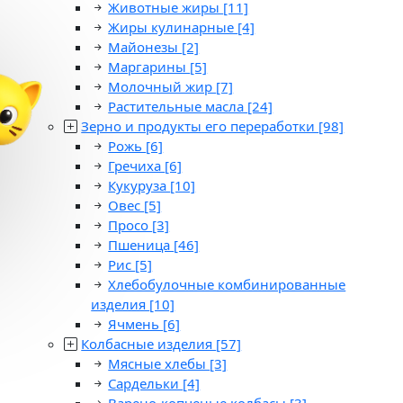
Животные жиры
[11]
Жиры кулинарные
[4]
Майонезы
[2]
Маргарины
[5]
Молочный жир
[7]
Растительные масла
[24]
Зерно и продукты его переработки
[98]
Рожь
[6]
Гречиха
[6]
Кукуруза
[10]
Овес
[5]
Просо
[3]
Пшеница
[46]
Рис
[5]
Хлебобулочные комбинированные
изделия
[10]
Ячмень
[6]
Колбасные изделия
[57]
Мясные хлебы
[3]
Сардельки
[4]