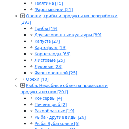
Телятина
[15]
Фарш мясной
[21]
Овощи, грибы и продукты их переработки
[293]
Грибы
[19]
Другие овощные культуры
[89]
Капуста
[27]
Картофель
[19]
Корнеплоды
[66]
Листовые
[25]
Луковые
[23]
Фарш овощной
[25]
Орехи
[10]
Рыба. Нерыбные объекты промысла и
продукты из них
[201]
Консервы
[4]
Печень рыб
[2]
Ракообразные
[19]
Рыба - другие виды
[26]
Рыба. Зубатковые
[6]