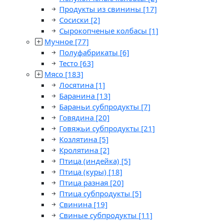
Продукты из свинины
[17]
Сосиски
[2]
Сырокопченые колбасы
[1]
Мучное
[77]
Полуфабрикаты
[6]
Тесто
[63]
Мясо
[183]
Лосятина
[1]
Баранина
[13]
Бараньи субпродукты
[7]
Говядина
[20]
Говяжьи субпродукты
[21]
Козлятина
[5]
Кролятина
[2]
Птица (индейка)
[5]
Птица (куры)
[18]
Птица разная
[20]
Птица субпродукты
[5]
Свинина
[19]
Свиные субпродукты
[11]