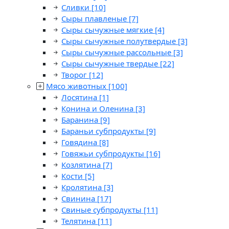
Сливки
[10]
Сыры плавленые
[7]
Сыры сычужные мягкие
[4]
Сыры сычужные полутвердые
[3]
Сыры сычужные рассольные
[3]
Сыры сычужные твердые
[22]
Творог
[12]
Мясо животных
[100]
Лосятина
[1]
Конина и Оленина
[3]
Баранина
[9]
Бараньи субпродукты
[9]
Говядина
[8]
Говяжьи субпродукты
[16]
Козлятина
[7]
Кости
[5]
Кролятина
[3]
Свинина
[17]
Свиные субпродукты
[11]
Телятина
[11]