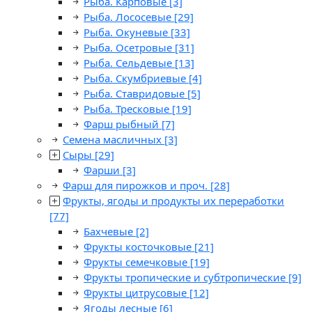
Рыба. Карповые
[3]
Рыба. Лососевые
[29]
Рыба. Окуневые
[33]
Рыба. Осетровые
[31]
Рыба. Сельдевые
[13]
Рыба. Скумбриевые
[4]
Рыба. Ставридовые
[5]
Рыба. Тресковые
[19]
Фарш рыбный
[7]
Семена масличных
[3]
Сыры
[29]
Фарши
[3]
Фарш для пирожков и проч.
[28]
Фрукты, ягоды и продукты их переработки
[77]
Бахчевые
[2]
Фрукты косточковые
[21]
Фрукты семечковые
[19]
Фрукты тропические и субтропические
[9]
Фрукты цитрусовые
[12]
Ягоды лесные
[6]