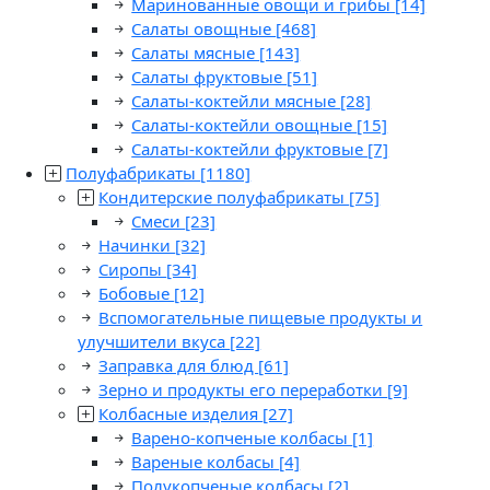
Маринованные овощи и грибы
[14]
Салаты овощные
[468]
Салаты мясные
[143]
Салаты фруктовые
[51]
Салаты-коктейли мясные
[28]
Салаты-коктейли овощные
[15]
Салаты-коктейли фруктовые
[7]
Полуфабрикаты
[1180]
Кондитерские полуфабрикаты
[75]
Смеси
[23]
Начинки
[32]
Сиропы
[34]
Бобовые
[12]
Вспомогательные пищевые продукты и
улучшители вкуса
[22]
Заправка для блюд
[61]
Зерно и продукты его переработки
[9]
Колбасные изделия
[27]
Варено-копченые колбасы
[1]
Вареные колбасы
[4]
Полукопченые колбасы
[2]