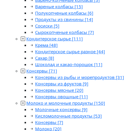
Варено-копченые колбасы
[3]
Вареные колбасы
[15]
Полукопченые колбасы
[6]
Продукты из свинины
[14]
Сосиски
[5]
Сырокопченые колбасы
[7]
Кондитерское сырье
[111]
Крема
[48]
Кондитерское сырье разное
[44]
Сахар
[8]
Шоколад и какао-порошок
[11]
Консервы
[71]
Консервы из рыбы и морепродуктов
[31]
Консервы из фруктов
[9]
Консервы мясные
[20]
Консервы овощные
[11]
Молоко и молочные продукты
[150]
Молочные консервы
[9]
Кисломолочные продукты
[53]
Консервы
[7]
Молоко
[20]