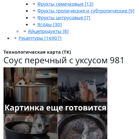
Фрукты семечковые
[13]
Фрукты тропические и субтропические
[9]
Фрукты цитрусовые
[7]
Ягоды
[30]
Яйцепродукты
[8]
Рецептуры
[16907]
Технологическая карта (ТК)
Соус перечный с уксусом 981