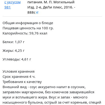
с уксусом
питания. М. П. Могильный
981
Изд. 2-е, ДеЛи плюс, 2016. -
888с
Общая информация о блюде
Пищевая ценность на
100 гр.
Калорийность:
59,76
ккал
Белки:
1,07
г
Жиры:
4,25
г
Углеводы:
4,61
г
Условия хранения
Срок хранения 4 ч.
Требования к качеству
Внешний вид - соус аккуратно налит в соусник,
заправлен маргарином, без комочков заварившейся
муки и всплывшего жира. Вкус и запах - мясного
насыщенного бульона, острый за счет кореньев, специй