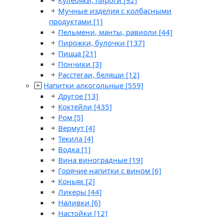
Кулебяки, пироги
[92]
Мучные изделия с колбасными
продуктами
[1]
Пельмени, манты, равиоли
[44]
Пирожки, булочки
[137]
Пицца
[21]
Пончики
[3]
Расстегаи, беляши
[12]
Напитки алкогольные
[559]
Другое
[13]
Коктейли
[435]
Ром
[5]
Вермут
[4]
Текила
[4]
Водка
[1]
Вина виноградные
[19]
Горячие напитки с вином
[6]
Коньяк
[2]
Ликеры
[44]
Наливки
[6]
Настойки
[12]