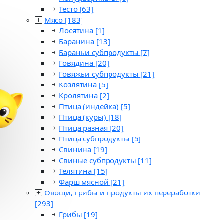
Тесто
[63]
Мясо
[183]
Лосятина
[1]
Баранина
[13]
Бараньи субпродукты
[7]
Говядина
[20]
Говяжьи субпродукты
[21]
Козлятина
[5]
Кролятина
[2]
Птица (индейка)
[5]
Птица (куры)
[18]
Птица разная
[20]
Птица субпродукты
[5]
Свинина
[19]
Свиные субпродукты
[11]
Телятина
[15]
Фарш мясной
[21]
Овощи, грибы и продукты их переработки
[293]
Грибы
[19]