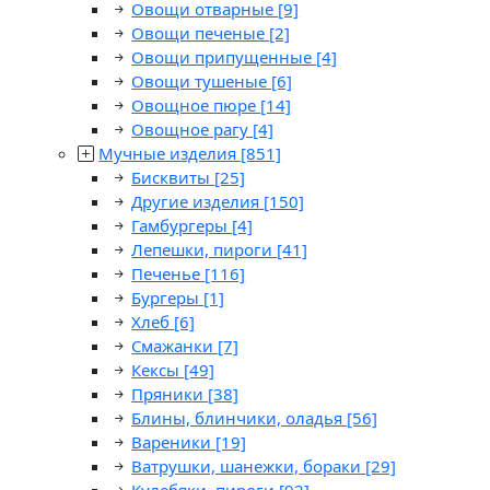
Овощи отварные
[9]
Овощи печеные
[2]
Овощи припущенные
[4]
Овощи тушеные
[6]
Овощное пюре
[14]
Овощное рагу
[4]
Мучные изделия
[851]
Бисквиты
[25]
Другие изделия
[150]
Гамбургеры
[4]
Лепешки, пироги
[41]
Печенье
[116]
Бургеры
[1]
Хлеб
[6]
Смажанки
[7]
Кексы
[49]
Пряники
[38]
Блины, блинчики, оладья
[56]
Вареники
[19]
Ватрушки, шанежки, бораки
[29]