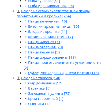
Рыба тушеная
[81]
Рыба фаршированная
[14]
Блюда из сельскохозяйственной птицы,
пернатой дичи и кролика
[264]
Птица запеченная
[10]
Биточки, зразы из птицы
[35]
Блюда из кролика
[11]
Котлеты из мяса птиц
[17]
Птица жареная
[71]
Птица отварная
[23]
Птица тушеная
[52]
Птица фаршированная
[19]
Птица, приготовленная на углях или огне
[2]
Суфле, фрикадельки, кнели из птицы
[24]
Блюда из творога
[140]
Сыр домашний
[12]
Вареники
[5]
Запеканки, пудинги
[75]
Крем творожный
[1]
Сырники
[12]