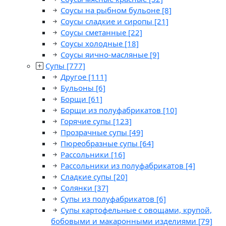
Соусы на рыбном бульоне
[8]
Соусы сладкие и сиропы
[21]
Соусы сметанные
[22]
Соусы холодные
[18]
Соусы яично-масляные
[9]
Супы
[777]
Другое
[111]
Бульоны
[6]
Борщи
[61]
Борщи из полуфабрикатов
[10]
Горячие супы
[123]
Прозрачные супы
[49]
Пюреобразные супы
[64]
Рассольники
[16]
Рассольники из полуфабрикатов
[4]
Сладкие супы
[20]
Солянки
[37]
Супы из полуфабрикатов
[6]
Супы картофельные с овощами, крупой,
бобовыми и макаронными изделиями
[79]