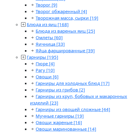
Творог
[9]
Творог обжаренный
[4]
Творожная масса, сырки
[19]
Блюда из яиц
[168]
Блюда из вареных яиц
[25]
Омлеты
[60]
Яичница
[33]
Яйца фаршированные
[39]
Гарниры
[195]
Пюре
[4]
Рагу
[10]
Овощи
[6]
Гарниры для холодных блюд
[17]
Гарниры из грибов
[2]
Гарниры из круп, бобовых и макаронных
изделий
[23]
Гарниры из овощей сложные
[44]
Мучные гарниры
[19]
Овощи жареные
[16]
Овощи маринованные
[14]