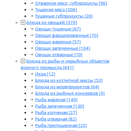
Отварное мясо, субпродукты
[96]
Тушеное мясо
[206]
Тушеные субпродукты
[26]
Блюда из овощей
[370]
Овощи тушеные
[67]
Овощи фаршированные
[70]
Овощи жареные
[57]
Овощи запеченные
[104]
Овощи отварные
[70]
Блюда из рыбы и нерыбных объектов
водного промысла
[641]
Икра
[12]
Блюда из котлетной массы
[53]
Блюда из морепродуктов
[64]
Блюда из рыбных консервов
[3]
Рыба жареная
[149]
Рыба запеченная
[130]
Рыба копченая
[27]
Рыба отварная
[82]
Рыба припущенная
[25]