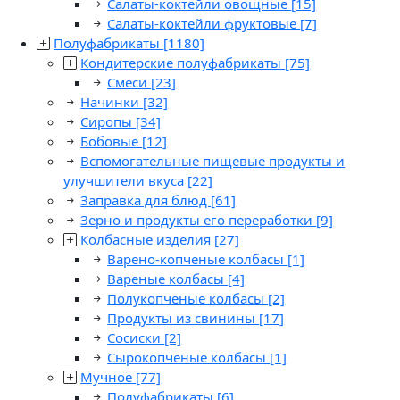
Салаты-коктейли овощные
[15]
Салаты-коктейли фруктовые
[7]
Полуфабрикаты
[1180]
Кондитерские полуфабрикаты
[75]
Смеси
[23]
Начинки
[32]
Сиропы
[34]
Бобовые
[12]
Вспомогательные пищевые продукты и
улучшители вкуса
[22]
Заправка для блюд
[61]
Зерно и продукты его переработки
[9]
Колбасные изделия
[27]
Варено-копченые колбасы
[1]
Вареные колбасы
[4]
Полукопченые колбасы
[2]
Продукты из свинины
[17]
Сосиски
[2]
Сырокопченые колбасы
[1]
Мучное
[77]
Полуфабрикаты
[6]