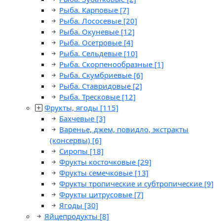
Рыба. Карповые
[7]
Рыба. Лососевые
[20]
Рыба. Окуневые
[12]
Рыба. Осетровые
[4]
Рыба. Сельдевые
[10]
Рыба. Скорпенообразные
[1]
Рыба. Скумбриевые
[6]
Рыба. Ставридовые
[2]
Рыба. Тресковые
[12]
Фрукты, ягоды
[115]
Бахчевые
[3]
Варенье, джем, повидло, экстракты
(консервы)
[6]
Сиропы
[18]
Фрукты косточковые
[29]
Фрукты семечковые
[13]
Фрукты тропические и субтропические
[9]
Фрукты цитрусовые
[7]
Ягоды
[30]
Яйцепродукты
[8]