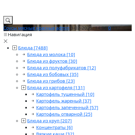
Соусы мясные красные
admin
3-02-2025, 14:06
0
232
Навигация
Блюда
[7488]
Блюда из молока
[10]
Блюда из фруктов
[30]
Блюда из полуфабрикатов
[12]
Блюда из бобовых
[35]
Блюда из грибов
[23]
Блюда из картофеля
[131]
Картофель тушенный
[10]
Картофель жареный
[37]
Картофель запеченный
[57]
Картофель отварной
[25]
Блюда из круп
[207]
Концентраты
[6]
Вязкие каши
[32]