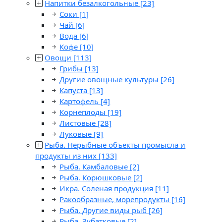
Напитки безалкогольные
[23]
Соки
[1]
Чай
[6]
Вода
[6]
Кофе
[10]
Овощи
[113]
Грибы
[13]
Другие овощные культуры
[26]
Капуста
[13]
Картофель
[4]
Корнеплоды
[19]
Листовые
[28]
Луковые
[9]
Рыба. Нерыбные объекты промысла и
продукты из них
[133]
Рыба. Камбаловые
[2]
Рыба. Корюшковые
[2]
Икра. Соленая продукция
[11]
Ракообразные, морепродукты
[16]
Рыба. Другие виды рыб
[26]
Рыба. Зубатковые
[2]