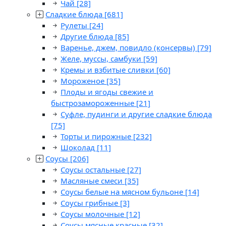
Чай
[28]
Сладкие блюда
[681]
Рулеты
[24]
Другие блюда
[85]
Варенье, джем, повидло (консервы)
[79]
Желе, муссы, самбуки
[59]
Кремы и взбитые сливки
[60]
Мороженое
[35]
Плоды и ягоды свежие и
быстрозамороженные
[21]
Суфле, пудинги и другие сладкие блюда
[75]
Торты и пирожные
[232]
Шоколад
[11]
Соусы
[206]
Соусы остальные
[27]
Масляные смеси
[35]
Соусы белые на мясном бульоне
[14]
Соусы грибные
[3]
Соусы молочные
[12]
Соусы мясные красные
[32]