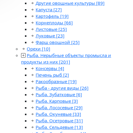
Другие овощные культуры
[89]
Капуста
[27]
Картофель
[19]
Корнеплоды
[66]
Листовые
[25]
Луковые
[23]
Фарш овощной
[25]
Орехи
[10]
Рыба. Нерыбные объекты промысла и
продукты из них
[201]
Консервы
[4]
Печень рыб
[2]
Ракообразные
[19]
Рыба - другие виды
[26]
Рыба. Зубатковые
[6]
Рыба. Карповые
[3]
Рыба. Лососевые
[29]
Рыба. Окуневые
[33]
Рыба. Осетровые
[31]
Рыба. Сельдевые
[13]