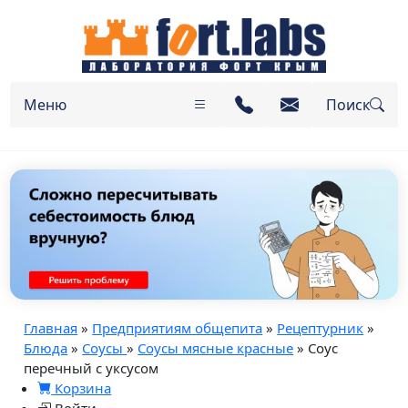
Меню
Поиск
Главная
»
Предприятиям общепита
»
Рецептурник
»
Блюда
»
Соусы
»
Соусы мясные красные
» Соус
перечный с уксусом
Корзина
Войти