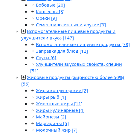
Бобовые
[20]
Консервы
[3]
Орехи
[9]
Семена масличных и другие
[9]
Вспомогательные пищевые продукты и
улучшители вкуса
[147]
Вспомогательные пищевые продукты
[78]
Заправка для блюд
[12]
Соусы
[6]
Улучшители вкусовых свойств, специи
[51]
Жировые продукты (жирностью более 50%)
[56]
Жиры кондитерские
[2]
Жиры рыб
[1]
Животные жиры
[11]
Жиры кулинарные
[4]
Майонезы
[2]
Маргарины
[5]
Молочный жир
[7]