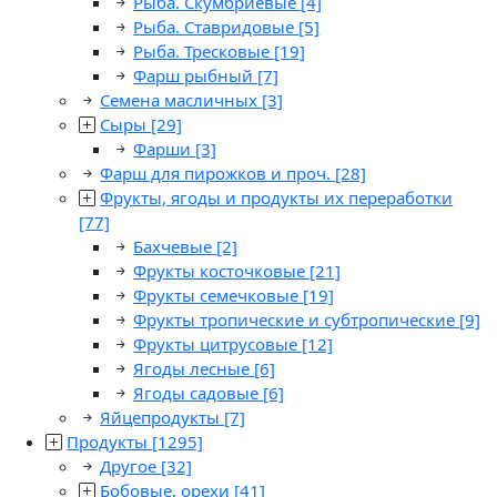
Рыба. Скумбриевые
[4]
Рыба. Ставридовые
[5]
Рыба. Тресковые
[19]
Фарш рыбный
[7]
Семена масличных
[3]
Сыры
[29]
Фарши
[3]
Фарш для пирожков и проч.
[28]
Фрукты, ягоды и продукты их переработки
[77]
Бахчевые
[2]
Фрукты косточковые
[21]
Фрукты семечковые
[19]
Фрукты тропические и субтропические
[9]
Фрукты цитрусовые
[12]
Ягоды лесные
[6]
Ягоды садовые
[6]
Яйцепродукты
[7]
Продукты
[1295]
Другое
[32]
Бобовые, орехи
[41]