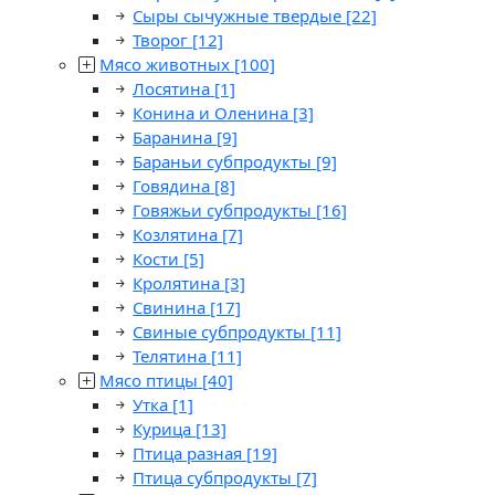
Сыры сычужные твердые
[22]
Творог
[12]
Мясо животных
[100]
Лосятина
[1]
Конина и Оленина
[3]
Баранина
[9]
Бараньи субпродукты
[9]
Говядина
[8]
Говяжьи субпродукты
[16]
Козлятина
[7]
Кости
[5]
Кролятина
[3]
Свинина
[17]
Свиные субпродукты
[11]
Телятина
[11]
Мясо птицы
[40]
Утка
[1]
Курица
[13]
Птица разная
[19]
Птица субпродукты
[7]