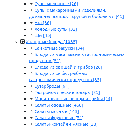
Супы молочные
[26]
Супы с макаронными изделиями,
домашней лапшой, крупой и бобовыми
[45]
Уха
[36]
Холодные супы
[32]
Щи
[45]
Холодные блюда
[1038]
Банкетные закуски
[34]
Блюда из мяса, мясных гастрономических
продуктов
[81]
Блюда из овощей и грибов
[26]
Блюда из рыбы, рыбных
гастрономических продуктов
[85]
Бутерброды
[61]
Гастрономические товары
[25]
Маринованные овощи и грибы
[14]
Салаты овощные
[468]
Салаты мясные
[143]
Салаты фруктовые
[51]
Салаты-коктейли мясные
[28]