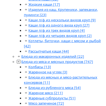
Жидкие каши
[17]
Изделия из каш. Крупеники, запеканки,
пудинги
[23]
Каши п/ф из нескольки видов круп
[9]
Каши п/ф из одного вида круп
[27]
Каши п/ф из трех видов круп
[4]
Каши п/ф из четырех видов круп
[2]
Котлеты, биточки, каши с мясом и рыбой
[42]
Рассыпчатые каши
[44]
Блюда из макаронных изделий
[22]
Блюда из мяса и мясных продуктов
[747]
Колбасы
[13]
Жаренное на углях
[3]
Блюда из мясных и мясо-растительных
консервов
[11]
Блюда из рубленого мяса
[54]
Жареное мясо
[211]
Жареные субпродукты
[51]
Мясо запеченое
[72]