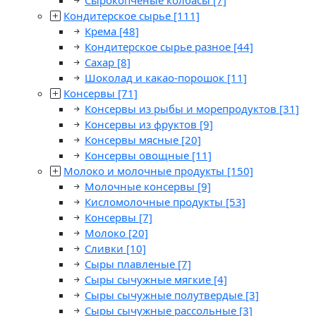
Сырокопченые колбасы
[7]
Кондитерское сырье
[111]
Крема
[48]
Кондитерское сырье разное
[44]
Сахар
[8]
Шоколад и какао-порошок
[11]
Консервы
[71]
Консервы из рыбы и морепродуктов
[31]
Консервы из фруктов
[9]
Консервы мясные
[20]
Консервы овощные
[11]
Молоко и молочные продукты
[150]
Молочные консервы
[9]
Кисломолочные продукты
[53]
Консервы
[7]
Молоко
[20]
Сливки
[10]
Сыры плавленые
[7]
Сыры сычужные мягкие
[4]
Сыры сычужные полутвердые
[3]
Сыры сычужные рассольные
[3]